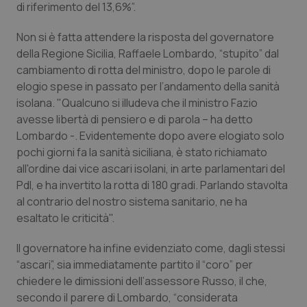
di riferimento del 13,6%”.
Piemonte
HIV
Non si è fatta attendere la risposta del governatore
della Regione Sicilia, Raffaele Lombardo, “stupito” dal
Provincia Autonoma di Bolzano
Infezioni & Febbre
cambiamento di rotta del ministro, dopo le parole di
elogio spese in passato per l’andamento della sanità
Provincia Autonoma di Trento
Ipertensione & Scompenso
isolana. "Qualcuno si illudeva che il ministro Fazio
avesse libertà di pensiero e di parola – ha detto
Puglia
Malattie rare
Lombardo -. Evidentemente dopo avere elogiato solo
pochi giorni fa la sanità siciliana, è stato richiamato
Sardegna
Malattia di Crohn & Rettocolite Ulcerosa
all'ordine dai vice ascari isolani, in arte parlamentari del
Pdl, e ha invertito la rotta di 180 gradi. Parlando stavolta
al contrario del nostro sistema sanitario, ne ha
Sicilia
Neuroscienze & patologie neurodegenerative
esaltato le criticità".
Toscana
Obesità
Il governatore ha infine evidenziato come, dagli stessi
“ascari”, sia immediatamente partito il “coro” per
Umbria
Oftalmologia
chiedere le dimissioni dell’assessore Russo, il che,
secondo il parere di Lombardo, “considerata