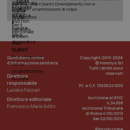
Ma il Quinto Emendamento non è
un’ammissione di colpa
PHPSESSID
Sessio
PHP.net
www.quotidianosanita.it
Quotidiano online
Copyright 2013-2026
d'informazione sanitaria
© Homnya Srl
Tutti i diritti sono
riservati
Direttore
responsabile
P.I. e C.F. 13026241003
Luciano Fassari
Iscrizione al ROC
Direttore editoriale
n.34308
Francesco Maria Avitto
Iscrizione Tribunale
di Roma n.115/2013
del 22/05/2013
Riproduzione