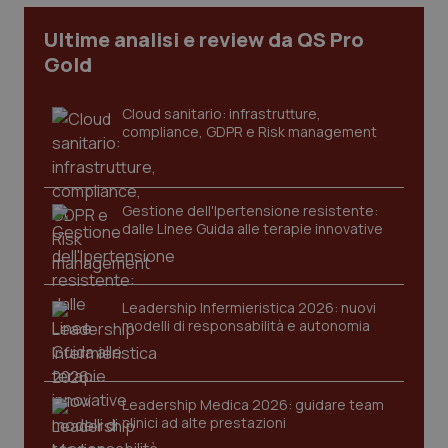
I cookie necessari contribuiscono a rendere fruibile il
Ultime analisi e review da QS Pro
sito web abilitandone funzionalità di base quali la
Gold
navigazione sulle pagine e l'accesso alle aree
protette del sito. Il sito web non è in grado di
funzionare correttamente senza questi cookie.
Cloud sanitario: infrastrutture,
Nome
Fornitore
/
Dominio
Scaden
compliance, GDPR e Risk management
VISITOR_PRIVACY_METADATA
5 mesi
YouTube
settim
.youtube.com
Gestione dell'Ipertensione resistente:
dalle Linee Guida alle terapie innovative
Leadership Infermieristica 2026: nuovi
modelli di responsabilità e autonomia
Leadership Medica 2026: guidare team
clinici ad alte prestazioni