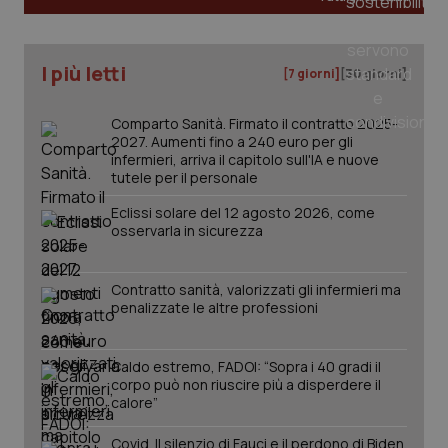
_ga
1 anno
Google LLC
I più letti
[7 giorni]
[30 giorni]
mes
.quotidianosanita.it
Comparto Sanità. Firmato il contratto 2025-
2027. Aumenti fino a 240 euro per gli
infermieri, arriva il capitolo sull'IA e nuove
tutele per il personale
Eclissi solare del 12 agosto 2026, come
osservarla in sicurezza
Contratto sanità, valorizzati gli infermieri ma
penalizzate le altre professioni
Caldo estremo, FADOI: “Sopra i 40 gradi il
corpo può non riuscire più a disperdere il
calore”
Covid. Il silenzio di Fauci e il perdono di Biden.