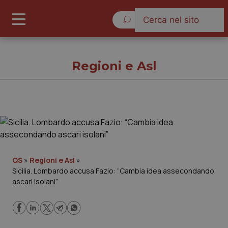
Giovedì 6 Agosto 2026
Regioni e Asl
Regioni e Asl
Cronache
QS
»
Regioni e Asl
»
Sicilia. Lombardo accusa Fazio: “Cambia idea assecondando
Governo e Parlamento
ascari isolani”
Regioni e Asl
Lavoro e Professioni