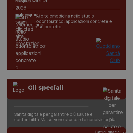
CookieScriptConsent
5 mesi
CookieScript
settim
www.quotidianosanita.it
AI e telemedicina nello studio
odontoiatrico: applicazioni concrete e
uso protetto
tracking-sites-ironfish-
www.quotidianosanita.it
4
Gli speciali
tracking-enable
settim
2 gior
Sanità digitale per garantire più salute e
tracking-sites-ironfish-
www.quotidianosanita.it
4
sostenibilità. Ma servono standard e condivisione
session-id
settim
2 gior
Tutti gli speciali