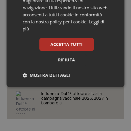
migliorare la tua esperienza di
Salute orale & impianti
navigazione. Utilizzando il nostro sito web
Cresce la ricerca in Emilia-Romagna:
acconsenti a tutti i cookie in conformità
nel 2025 condotti 1.530 studi, il
numero più alto degli ultimi cinque
Sangue & coagulazione
con la nostra policy per i cookie.
Leggi di
anni
più
Tiroide
Puglia. Unità di crisi sanitaria al lavoro,
Decaro accelera su 118, liste d’attesa
ACCETTA TUTTI
e conti
Tumore al seno
RIFIUTA
Farmaci. Puglia, dal 3 agosto alert
Tumore ovarico
informatico per segnalare l’esistenza
MOSTRA DETTAGLI
di un equivalente meno costoso
Tumori del Polmone & Testa Collo
Necessari
Statistici
Marketing
Influenza. Dal 1° ottobre al via la
Tumori gastrointestinali
campagna vaccinale 2026/2027 in
Lombardia
Ulcera & Reflusso
Vaccini
Necessari
Statistici
Marketing