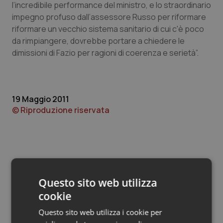
Valle D’Aosta
Oncodermatologia
l’incredibile performance del ministro, e lo straordinario
impegno profuso dall’assessore Russo per riformare
Veneto
Oncoematologia
riformare un vecchio sistema sanitario di cui c'è poco
da rimpiangere, dovrebbe portare a chiedere le
dimissioni di Fazio per ragioni di coerenza e serietà”.
Oncologia & Nutrizione
Psoriasi & pelle
19 Maggio 2011
Quotidiano Cardiologia
© Riproduzione riservata
Quotidiano Chirurgia
Quotidiano Oncologia
Questo sito web utilizza
Quotidiano Pediatria
Potrebbe interessarti in
cookie
Regioni e Asl
Rene & patologie urogenitali
Questo sito web utilizza i cookie per