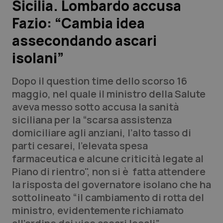
Sicilia. Lombardo accusa
Fazio: “Cambia idea
Scienza e Farmaci
assecondando ascari
Studi e Analisi
isolani”
Lettere al direttore
Dopo il question time dello scorso 16
maggio, nel quale il ministro della Salute
Edizioni Regionali
aveva messo sotto accusa la sanità
siciliana per la “scarsa assistenza
QS Pro
domiciliare agli anziani, l’alto tasso di
parti cesarei, l’elevata spesa
Professionisti Sanitari.AI
farmaceutica e alcune criticità legate al
Piano di rientro", non si è fatta attendere
Abruzzo
QS Pro Gold
la risposta del governatore isolano che ha
sottolineato “il cambiamento di rotta del
QS Club
Newsletter
Basilicata
Artrite & artrosi
ministro, evidentemente richiamato