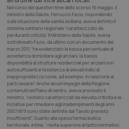
all’ordine dai vice ascari locali”.
Calabria
Asma & BPCO
Nel corso del question time dello scorso 16 maggio, il
ministro della Salute, Ferruccio Fazio, rispondendo
Campania
Car-T
sulla situazione della sanità siciliana, aveva definito il
sistema sanitario regionale “caratterizzato da
Emilia-Romagna
Colesterolo & coronaropatie
perduranti criticità”. Il Ministero della Salute, aveva
sottolineato Fazio, da ultimo con un documento del
marzo 2011, “ha evidenziato la bassa percentuale di
Friuli Venezia Giulia
Dermatite Atopica
assistenza domiciliare agli anziani, la bassa
disponibilità di strutture residenziali per anziani non
Lazio
Diabete & glucometri
autosufficienti e l’esistenza di elevati indici di
inappropriatezza come, ad esempio, in relazione ai
Liguria
Disturbi dell’umore
parti cesarei”. Anche alcuni impegni della Regione
contenuti nel Piano di rientro, aveva precisato il
Lombardia
Dolore
ministro, “restano caratterizzati da elevata criticità e le
iniziative per rimediare agli inadempimenti degli anni
Marche
Donna & Salute
2007/8/9 sono state definite dal Tavolo previsto
insufficienti”. Quanto alla spesa farmaceutica
Molise
Epatiti
territoriale, infine, “ resta superiore al tetto normativo