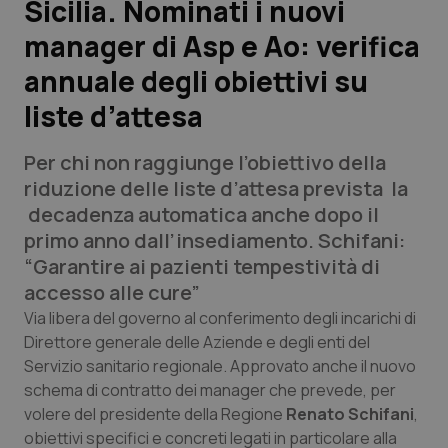
Sicilia. Nominati i nuovi
manager di Asp e Ao: verifica
Scienza e Farmaci
annuale degli obiettivi su
Studi e Analisi
liste d’attesa
Lettere al direttore
Per chi non raggiunge l’obiettivo della
riduzione delle liste d’attesa prevista la
Edizioni Regionali
decadenza automatica anche dopo il
primo anno dall’insediamento. Schifani:
QS Pro
“Garantire ai pazienti tempestività di
accesso alle cure”
Professionisti Sanitari.AI
Via libera del governo al conferimento degli incarichi di
Direttore generale delle Aziende e degli enti del
Abruzzo
QS Pro Gold
Servizio sanitario regionale. Approvato anche il nuovo
schema di contratto dei manager che prevede, per
QS Club
Newsletter
Basilicata
Artrite & artrosi
volere del presidente della Regione
Renato Schifani
,
obiettivi specifici e concreti legati in particolare alla