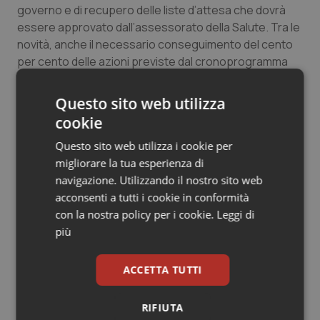
governo e di recupero delle liste d’attesa che dovrà
Salute orale & impianti
essere approvato dall’assessorato della Salute. Tra le
novità, anche il necessario conseguimento del cento
Sangue & coagulazione
per cento delle azioni previste dal cronoprogramma
del Piano operativo regionale (Por) della Missione 6 –
Tiroide
Salute del Pnrr.
Questo sito web utilizza
cookie
Tumore al seno
17 Giugno 2024
Questo sito web utilizza i cookie per
© Riproduzione riservata
migliorare la tua esperienza di
Tumore ovarico
navigazione. Utilizzando il nostro sito web
acconsenti a tutti i cookie in conformità
Tumori del Polmone & Testa Collo
con la nostra policy per i cookie.
Leggi di
più
Tumori gastrointestinali
ACCETTA TUTTI
Ulcera & Reflusso
Potrebbe interessarti in
Regioni e Asl
RIFIUTA
Vaccini