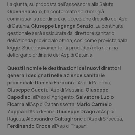
La giunta, su proposta dell’assessore alla Salute
Piemonte
HIV
Giovanna Volo
, ha confermato nei ruoli i già
commissari straordinari, ad eccezione di quello dell’Asp
di Catania,
Provincia Autonoma di Bolzano
Infezioni & Febbre
Giuseppe Laganga Senzio
. La continuità
gestionale sarà assicurata dal direttore sanitario
dell’Azienda provinciale etnea, così come previsto dalla
Provincia Autonoma di Trento
Ipertensione & Scompenso
legge. Successivamente, si procederà alla nomina
dell’organo ordinario dell’Asp di Catania.
Puglia
Malattie rare
Questi i nomi e le destinazioni dei nuovi direttori
Sardegna
Malattia di Crohn & Rettocolite Ulcerosa
generali designati nelle aziende sanitarie
provinciali:
Daniela Faraoni
all’Asp di Palermo,
Sicilia
Neuroscienze & patologie neurodegenerative
Giuseppe Cuccì
all’Asp di Messina,
Giuseppe
Capodieci
all’Asp di Agrigento,
Salvatore Lucio
Ficarra
Toscana
Obesità
all’Asp di Caltanissetta,
Mario Carmelo
Zappia
all’Asp di Enna,
Giuseppe Drago
all’Asp di
Ragusa,
Alessandro Caltagirone
all’Asp di Siracusa,
Umbria
Oftalmologia
Ferdinando Croce
all’Asp di Trapani.