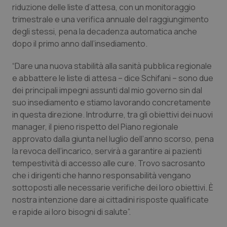
riduzione delle liste d’attesa, con un monitoraggio
Calabria
Asma & BPCO
trimestrale e una verifica annuale del raggiungimento
degli stessi, pena la decadenza automatica anche
Campania
Car-T
dopo il primo anno dall’insediamento.
Emilia-Romagna
Colesterolo & coronaropatie
“Dare una nuova stabilità alla sanità pubblica regionale
e abbattere le liste di attesa – dice Schifani – sono due
Friuli Venezia Giulia
Dermatite Atopica
dei principali impegni assunti dal mio governo sin dal
suo insediamento e stiamo lavorando concretamente
Lazio
Diabete & glucometri
in questa direzione. Introdurre, tra gli obiettivi dei nuovi
manager, il pieno rispetto del Piano regionale
approvato dalla giunta nel luglio dell’anno scorso, pena
Liguria
Disturbi dell’umore
la revoca dell’incarico, servirà a garantire ai pazienti
tempestività di accesso alle cure. Trovo sacrosanto
Lombardia
Dolore
che i dirigenti che hanno responsabilità vengano
sottoposti alle necessarie verifiche dei loro obiettivi. È
Marche
Donna & Salute
nostra intenzione dare ai cittadini risposte qualificate
e rapide ai loro bisogni di salute”.
Molise
Epatiti