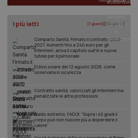
Tutti gli speciali
I più letti
[7 giorni]
[30 giorni]
Comparto Sanità. Firmato il contratto 2025-
2027. Aumenti fino a 240 euro per gli
infermieri, arriva il capitolo sull'IA e nuove
tutele per il personale
Eclissi solare del 12 agosto 2026, come
osservarla in sicurezza
Contratto sanità, valorizzati gli infermieri ma
penalizzate le altre professioni
PHPSESSID
Sessio
PHP.net
www.quotidianosanita.it
Caldo estremo, FADOI: “Sopra i 40 gradi il
corpo può non riuscire più a disperdere il
calore”
Covid. Il silenzio di Fauci e il perdono di Biden.