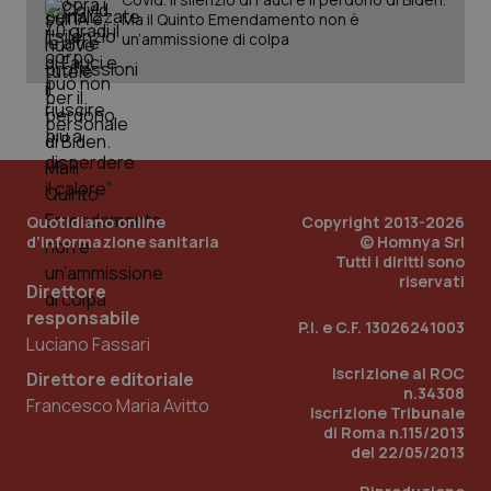
Ma il Quinto Emendamento non è
un’ammissione di colpa
Quotidiano online
Copyright 2013-2026
d'informazione sanitaria
© Homnya Srl
Tutti i diritti sono
riservati
_ga_KM60CM4NPH
.quotidianosanita.it
1 anno
Direttore
mes
responsabile
P.I. e C.F. 13026241003
Luciano Fassari
Iscrizione al ROC
Direttore editoriale
n.34308
Francesco Maria Avitto
Iscrizione Tribunale
di Roma n.115/2013
del 22/05/2013