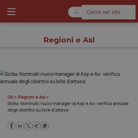
Venerdì 7 Agosto 2026
Regioni e Asl
Regioni e Asl
Cronache
QS
»
Regioni e Asl
»
Sicilia. Nominati i nuovi manager di Asp e Ao: verifica annuale
Governo e Parlamento
degli obiettivi su liste d’attesa
Regioni e Asl
Lavoro e Professioni