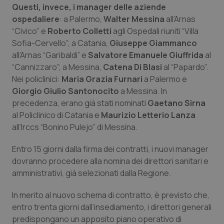
Valle D’Aosta
Oncodermatologia
Questi, invece, i manager delle aziende
ospedaliere
: a Palermo,
Walter Messina
all’Arnas
Veneto
Oncoematologia
“Civico” e
Roberto Colletti
agli Ospedali riuniti “Villa
Sofia-Cervello”; a Catania,
Giuseppe Giammanco
Oncologia & Nutrizione
all’Arnas “Garibaldi” e
Salvatore Emanuele Giuffrida
al
“Cannizzaro”; a Messina,
Catena Di Blasi
al “Papardo”.
Nei policlinici:
Psoriasi & pelle
Maria Grazia Furnari
a Palermo e
Giorgio Giulio
Santonocito
a Messina. In
precedenza, erano già stati nominati
Gaetano Sirna
Quotidiano Cardiologia
al Policlinico di Catania e
Maurizio Letterio Lanza
all’Irccs “Bonino Pulejo” di Messina.
Quotidiano Chirurgia
Entro 15 giorni dalla firma dei contratti, i nuovi manager
Quotidiano Oncologia
dovranno procedere alla nomina dei direttori sanitari e
amministrativi, già selezionati dalla Regione.
Quotidiano Pediatria
In merito al nuovo schema di contratto, è previsto che,
entro trenta giorni dall’insediamento, i direttori generali
Rene & patologie urogenitali
predispongano un apposito piano operativo di