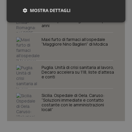
MOSTRA DETTAGLI
Cresce la ricerca in Emilia-Romagna:
nel 2025 condotti 1.530 studi, il
numero più alto degli ultimi cinque
Necessari
Statistici
Marketing
anni
Maxi furto di farmaci all’ospedale
“Maggiore Nino Baglieri” di Modica
Necessari
Statistici
Marketing
Puglia. Unità di crisi sanitaria al lavoro,
Decaro accelera su 118, liste d’attesa
I cookie necessari contribuiscono a rendere fruibile il
e conti
sito web abilitandone funzionalità di base quali la
navigazione sulle pagine e l'accesso alle aree
protette del sito. Il sito web non è in grado di
funzionare correttamente senza questi cookie.
Sicilia. Ospedale di Gela. Caruso:
“Soluzioni immediate e contatto
Nome
Fornitore
/
Dominio
Scaden
costante con le amministrazioni
locali”
VISITOR_PRIVACY_METADATA
5 mesi
YouTube
settim
.youtube.com