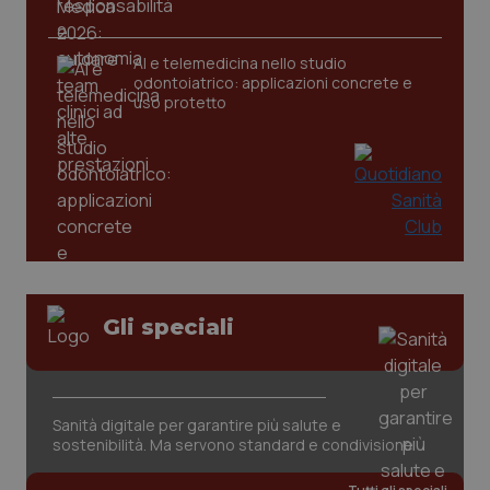
AI e telemedicina nello studio
tracking-sites-ironfish-
www.quotidianosanita.it
4
tracking-enable
settim
odontoiatrico: applicazioni concrete e
2 gior
uso protetto
tracking-sites-ironfish-
www.quotidianosanita.it
4
session-id
settim
2 gior
_ga
1 anno
Google LLC
Gli speciali
mes
.quotidianosanita.it
Sanità digitale per garantire più salute e
sostenibilità. Ma servono standard e condivisione