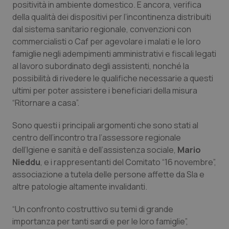
positività in ambiente domestico. E ancora, verifica
Calabria
Asma & BPCO
della qualità dei dispositivi per l’incontinenza distribuiti
dal sistema sanitario regionale, convenzioni con
Campania
Car-T
commercialisti o Caf per agevolare i malati e le loro
famiglie negli adempimenti amministrativi e fiscali legati
Emilia-Romagna
Colesterolo & coronaropatie
al lavoro subordinato degli assistenti, nonché la
possibilità di rivedere le qualifiche necessarie a questi
Friuli Venezia Giulia
Dermatite Atopica
ultimi per poter assistere i beneficiari della misura
“Ritornare a casa”.
Lazio
Diabete & glucometri
Sono questi i principali argomenti che sono stati al
centro dell’incontro tra l’assessore regionale
Liguria
Disturbi dell’umore
dell’Igiene e sanità e dell’assistenza sociale,
Mario
Nieddu
, e i rappresentanti del Comitato “16 novembre”,
Lombardia
Dolore
associazione a tutela delle persone affette da Sla e
altre patologie altamente invalidanti.
Marche
Donna & Salute
“Un confronto costruttivo su temi di grande
Molise
Epatiti
importanza per tanti sardi e per le loro famiglie”,