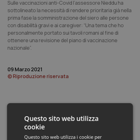
Valle D’Aosta
Oncodermatologia
Sulle vaccinazioni anti-Covid l’assessore Nieddu ha
sottolineato la necessità di rendere prioritaria già nella
Veneto
Oncoematologia
prima fase la somministrazione del siero alle persone
con disabilità gravi e ai caregiver: “Una tema che ho
personalmente portato sui tavoli romani al fine di
Oncologia & Nutrizione
ottenere una revisione del piano di vaccinazione
nazionale”.
Psoriasi & pelle
Quotidiano Cardiologia
09 Marzo 2021
© Riproduzione riservata
Quotidiano Chirurgia
Quotidiano Oncologia
Quotidiano Pediatria
Questo sito web utilizza
cookie
Potrebbe interessarti in
Rene & patologie urogenitali
Regioni e Asl
Questo sito web utilizza i cookie per