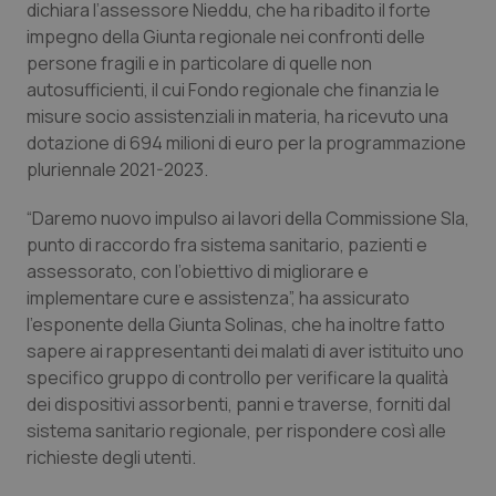
dichiara l’assessore Nieddu, che ha ribadito il forte
impegno della Giunta regionale nei confronti delle
Piemonte
HIV
persone fragili e in particolare di quelle non
autosufficienti, il cui Fondo regionale che finanzia le
Provincia Autonoma di Bolzano
Infezioni & Febbre
misure socio assistenziali in materia, ha ricevuto una
dotazione di 694 milioni di euro per la programmazione
Provincia Autonoma di Trento
Ipertensione & Scompenso
pluriennale 2021-2023.
Puglia
Malattie rare
“Daremo nuovo impulso ai lavori della Commissione Sla,
punto di raccordo fra sistema sanitario, pazienti e
Sardegna
Malattia di Crohn & Rettocolite Ulcerosa
assessorato, con l’obiettivo di migliorare e
implementare cure e assistenza”, ha assicurato
l’esponente della Giunta Solinas, che ha inoltre fatto
Sicilia
Neuroscienze & patologie neurodegenerative
sapere ai rappresentanti dei malati di aver istituito uno
specifico gruppo di controllo per verificare la qualità
Toscana
Obesità
dei dispositivi assorbenti, panni e traverse, forniti dal
sistema sanitario regionale, per rispondere così alle
Umbria
Oftalmologia
richieste degli utenti.