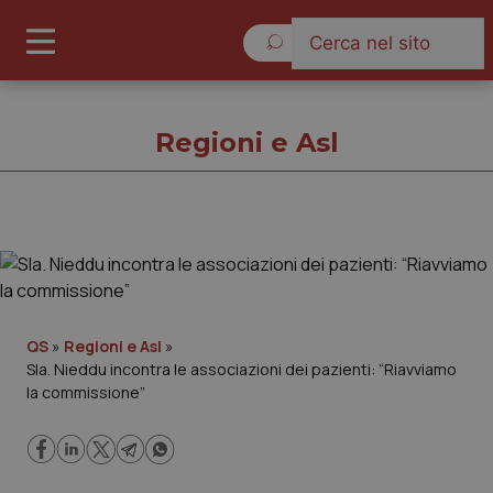
Giovedì 6 Agosto 2026
Regioni e Asl
Regioni e Asl
Cronache
QS
»
Regioni e Asl
»
Sla. Nieddu incontra le associazioni dei pazienti: “Riavviamo
Governo e Parlamento
la commissione”
Regioni e Asl
Lavoro e Professioni