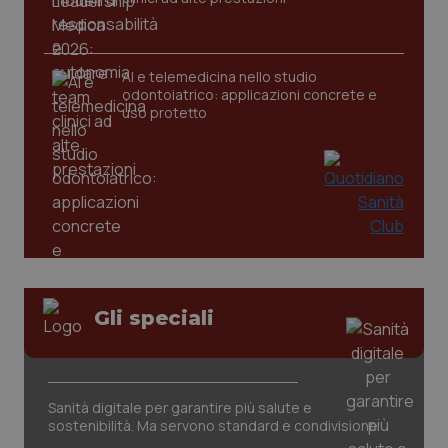
CookieScriptConsent
5 mesi
CookieScript
settim
www.quotidianosanita.it
AI e telemedicina nello studio
odontoiatrico: applicazioni concrete e
uso protetto
tracking-sites-ironfish-
www.quotidianosanita.it
4
tracking-enable
settim
Gli speciali
2 gior
tracking-sites-ironfish-
www.quotidianosanita.it
4
Sanità digitale per garantire più salute e
session-id
settim
sostenibilità. Ma servono standard e condivisione
2 gior