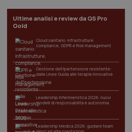
Necessari
Statistici
Marketing
I cookie necessari contribuiscono a rendere fruibile il
Ultime analisi e review da QS Pro
sito web abilitandone funzionalità di base quali la
navigazione sulle pagine e l'accesso alle aree
Gold
protette del sito. Il sito web non è in grado di
funzionare correttamente senza questi cookie.
Cloud sanitario: infrastrutture,
Nome
Fornitore
/
Dominio
Scaden
compliance, GDPR e Risk management
VISITOR_PRIVACY_METADATA
5 mesi
YouTube
settim
.youtube.com
Gestione dell'Ipertensione resistente:
dalle Linee Guida alle terapie innovative
Leadership Infermieristica 2026: nuovi
modelli di responsabilità e autonomia
Leadership Medica 2026: guidare team
clinici ad alte prestazioni