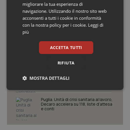
migliorare la tua esperienza di
Salute orale & impianti
navigazione. Utilizzando il nostro sito web
West Nile, quinto caso in provincia di
acconsenti a tutti i cookie in conformità
Sangue & coagulazione
Oristano
con la nostra policy per i cookie.
Leggi di
più
Tiroide
Cresce la ricerca in Emilia-Romagna:
ACCETTA TUTTI
nel 2025 condotti 1.530 studi, il
Tumore al seno
numero più alto degli ultimi cinque
anni
RIFIUTA
Tumore ovarico
Sardegna. Scontro in Aula sulla
variazione di bilancio, Todde:
MOSTRA DETTAGLI
“Risultati non immediati, ma la
Tumori del Polmone & Testa Collo
direzione è quella giusta”
Necessari
Statistici
Marketing
Tumori gastrointestinali
Puglia. Unità di crisi sanitaria al lavoro,
Decaro accelera su 118, liste d’attesa
e conti
Ulcera & Reflusso
Vaccini