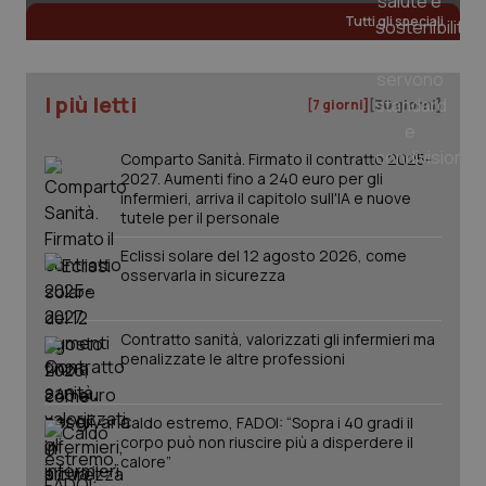
Tutti gli speciali
_ga
1 anno
Google LLC
mes
.quotidianosanita.it
I più letti
[7 giorni]
[30 giorni]
Comparto Sanità. Firmato il contratto 2025-
2027. Aumenti fino a 240 euro per gli
infermieri, arriva il capitolo sull'IA e nuove
tutele per il personale
Eclissi solare del 12 agosto 2026, come
osservarla in sicurezza
Contratto sanità, valorizzati gli infermieri ma
penalizzate le altre professioni
Caldo estremo, FADOI: “Sopra i 40 gradi il
corpo può non riuscire più a disperdere il
calore”