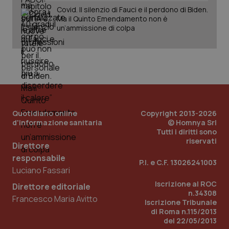
Covid. Il silenzio di Fauci e il perdono di Biden.
Ma il Quinto Emendamento non è
un’ammissione di colpa
PHPSESSID
Sessio
PHP.net
www.quotidianosanita.it
Quotidiano online
Copyright 2013-2026
d'informazione sanitaria
© Homnya Srl
Tutti i diritti sono
riservati
Direttore
responsabile
P.I. e C.F. 13026241003
Luciano Fassari
Iscrizione al ROC
Direttore editoriale
n.34308
Francesco Maria Avitto
Iscrizione Tribunale
di Roma n.115/2013
del 22/05/2013