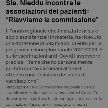
Sla. Nieddu incontra le
associazioni dei pazienti:
Scienza e Farmaci
“Riavviamo la commissione”
Studi e Analisi
Il Fondo regionale che finanzia le misure
Lettere al direttore
socio assistenziali in materia, ha ricevuto
una dotazione di 694 milioni di euro per la
Edizioni Regionali
programmazione pluriennale 2021-2023. E
sulle vaccinazioni anti-Covid l’assessore
QS Pro
precisa: “Tema che ho personalmente
portato sui tavoli romani al fine di
Professionisti Sanitari.AI
ottenere una revisione del piano di
vaccinazione”.
Abruzzo
QS Pro Gold
Riattivazione della Commissione regionale Sclerosi
laterale amiotrofica, vaccinazione contro il Covid-19
QS Club
Newsletter
dei caregiver e protocolli anti-contagio per garantire la
Basilicata
Artrite & artrosi
continuità dell’assistenza domiciliare in caso di