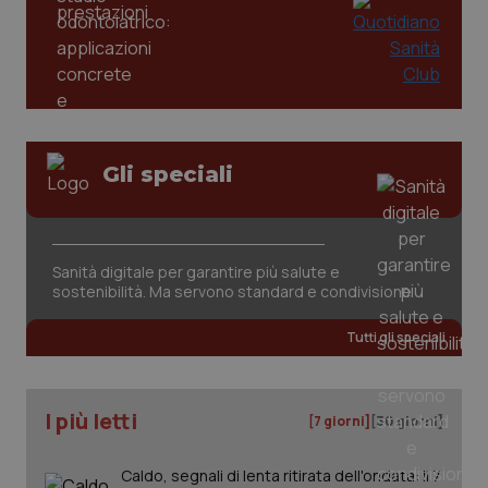
Gli speciali
tracking-sites-ironfish-
www.quotidianosanita.it
4
tracking-enable
settim
2 gior
Sanità digitale per garantire più salute e
sostenibilità. Ma servono standard e condivisione
Tutti gli speciali
tracking-sites-ironfish-
www.quotidianosanita.it
4
session-id
settim
2 gior
I più letti
[7 giorni]
[30 giorni]
Caldo, segnali di lenta ritirata dell'ondata: il 7
_ga
1 anno
Google LLC