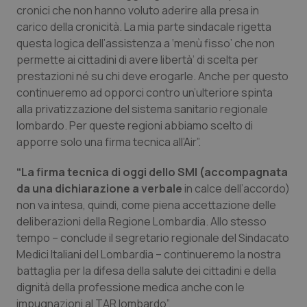
cronici che non hanno voluto aderire alla presa in
Piemonte
HIV
carico della cronicità. La mia parte sindacale rigetta
questa logica dell’assistenza a ‘menù fisso’ che non
Provincia Autonoma di Bolzano
Infezioni & Febbre
permette ai cittadini di avere libertà’ di scelta per
prestazioni né su chi deve erogarle. Anche per questo
continueremo ad opporci contro un’ulteriore spinta
Provincia Autonoma di Trento
Ipertensione & Scompenso
alla privatizzazione del sistema sanitario regionale
lombardo. Per queste regioni abbiamo scelto di
Puglia
Malattie rare
apporre solo una firma tecnica all’Air”.
Sardegna
Malattia di Crohn & Rettocolite Ulcerosa
“La firma tecnica di oggi dello SMI (accompagnata
da una dichiarazione a verbale
in calce dell’accordo)
Sicilia
Neuroscienze & patologie neurodegenerative
non va intesa, quindi, come piena accettazione delle
deliberazioni della Regione Lombardia. Allo stesso
Toscana
Obesità
tempo – conclude il segretario regionale del Sindacato
Medici Italiani del Lombardia – continueremo la nostra
battaglia per la difesa della salute dei cittadini e della
Umbria
Oftalmologia
dignità della professione medica anche con le
impugnazioni al TAR lombardo”.