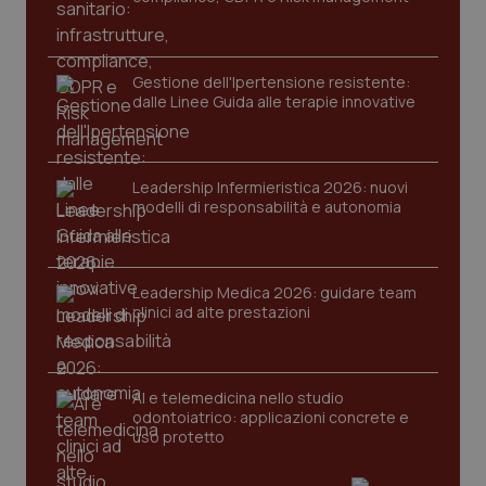
protette del sito. Il sito web non è in grado di
funzionare correttamente senza questi cookie.
Nome
Fornitore
/
Dominio
Scaden
Gestione dell'Ipertensione resistente:
VISITOR_PRIVACY_METADATA
5 mesi
YouTube
dalle Linee Guida alle terapie innovative
settim
.youtube.com
Leadership Infermieristica 2026: nuovi
modelli di responsabilità e autonomia
Leadership Medica 2026: guidare team
clinici ad alte prestazioni
AI e telemedicina nello studio
odontoiatrico: applicazioni concrete e
uso protetto
CookieScriptConsent
5 mesi
CookieScript
settim
www.quotidianosanita.it