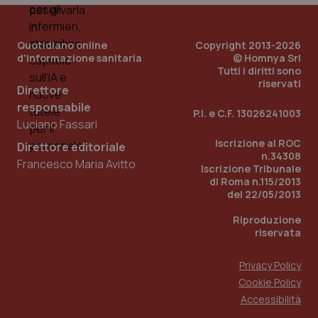
PHPSESSID
Sessio
PHP.net
Quotidiano online
Copyright 2013-2026
www.quotidianosanita.it
d'informazione sanitaria
© Homnya Srl
Tutti i diritti sono
riservati
Direttore
responsabile
P.I. e C.F. 13026241003
Luciano Fassari
Iscrizione al ROC
Direttore editoriale
n.34308
Francesco Maria Avitto
Iscrizione Tribunale
di Roma n.115/2013
del 22/05/2013
Riproduzione
riservata
Privacy Policy
Cookie Policy
_ga_KM60CM4NPH
.quotidianosanita.it
1 anno
Accessibilità
mes