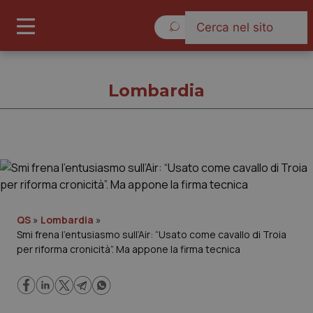
Sabato 8 Agosto 2026
Lombardia
Lombardia
Cronache
QS
»
Lombardia
»
Smi frena l’entusiasmo sull’Air: “Usato come cavallo di Troia
Governo e Parlamento
per riforma cronicità”. Ma appone la firma tecnica
Regioni e Asl
Lavoro e Professioni