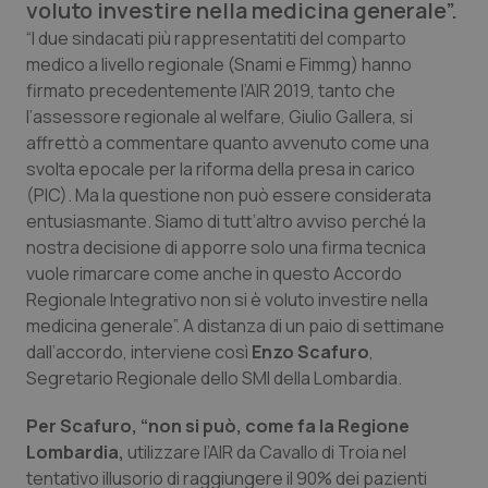
voluto investire nella medicina generale”.
Calabria
Asma & BPCO
“I due sindacati più rappresentatiti del comparto
medico a livello regionale (Snami e Fimmg) hanno
Campania
Car-T
firmato precedentemente l’AIR 2019, tanto che
l’assessore regionale al welfare, Giulio Gallera, si
Emilia-Romagna
Colesterolo & coronaropatie
affrettò a commentare quanto avvenuto come una
svolta epocale per la riforma della presa in carico
Friuli Venezia Giulia
Dermatite Atopica
(PIC). Ma la questione non può essere considerata
entusiasmante. Siamo di tutt’altro avviso perché la
Lazio
Diabete & glucometri
nostra decisione di apporre solo una firma tecnica
vuole rimarcare come anche in questo Accordo
Liguria
Disturbi dell’umore
Regionale Integrativo non si è voluto investire nella
medicina generale”. A distanza di un paio di settimane
dall’accordo, interviene così
Enzo Scafuro
,
Lombardia
Dolore
Segretario Regionale dello SMI della Lombardia.
Marche
Donna & Salute
Per Scafuro, “non si può, come fa la Regione
Lombardia,
utilizzare l’AIR da Cavallo di Troia nel
Molise
Epatiti
tentativo illusorio di raggiungere il 90% dei pazienti