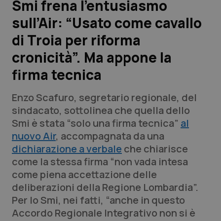
Smi frena l’entusiasmo
sull’Air: “Usato come cavallo
Scienza e Farmaci
di Troia per riforma
Studi e Analisi
cronicità”. Ma appone la
firma tecnica
Lettere al direttore
Enzo Scafuro, segretario regionale, del
Edizioni Regionali
sindacato, sottolinea che quella dello
Smi è stata “solo una firma tecnica”
al
QS Pro
nuovo Air
, accompagnata da una
dichiarazione a verbale
che chiarisce
Professionisti Sanitari.AI
come la stessa firma “non vada intesa
come piena accettazione delle
Abruzzo
QS Pro Gold
deliberazioni della Regione Lombardia”.
Per lo Smi, nei fatti, “anche in questo
QS Club
Newsletter
Basilicata
Artrite & artrosi
Accordo Regionale Integrativo non si è