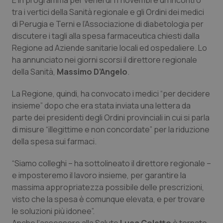
È in programma per venerdì 11 novembre un incontro
Calabria
Asma & BPCO
tra i vertici della Sanità regionale e gli Ordini dei medici
di Perugia e Terni e l’Associazione di diabetologia per
Campania
Car-T
discutere i tagli alla spesa farmaceutica chiesti dalla
Regione ad Aziende sanitarie locali ed ospedaliere. Lo
Emilia-Romagna
Colesterolo & coronaropatie
ha annunciato nei giorni scorsi il direttore regionale
della Sanità,
Massimo D’Angelo
.
Friuli Venezia Giulia
Dermatite Atopica
La Regione, quindi, ha convocato i medici “per decidere
insieme” dopo che era stata inviata una lettera da
Lazio
Diabete & glucometri
parte dei presidenti degli Ordini provinciali in cui si parla
di misure “illegittime e non concordate” per la riduzione
Liguria
Disturbi dell’umore
della spesa sui farmaci.
Lombardia
Dolore
“Siamo colleghi – ha sottolineato il direttore regionale –
e imposteremo il lavoro insieme, per garantire la
massima appropriatezza possibile delle prescrizioni,
Marche
Donna & Salute
visto che la spesa è comunque elevata, e per trovare
le soluzioni più idonee”.
Molise
Epatiti