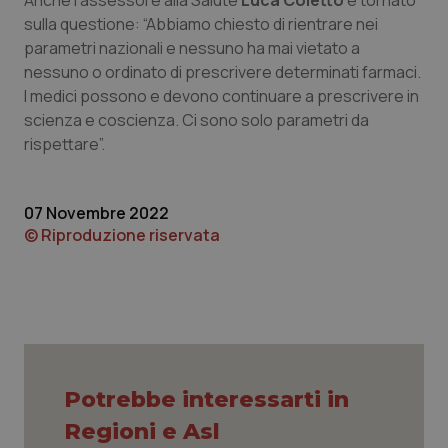
Anche l’assessore alla Salute
Luca Coletto
è tornato
sulla questione: “Abbiamo chiesto di rientrare nei
Piemonte
HIV
parametri nazionali e nessuno ha mai vietato a
nessuno o ordinato di prescrivere determinati farmaci.
Provincia Autonoma di Bolzano
Infezioni & Febbre
I medici possono e devono continuare a prescrivere in
scienza e coscienza. Ci sono solo parametri da
Provincia Autonoma di Trento
Ipertensione & Scompenso
rispettare”.
Puglia
Malattie rare
07 Novembre 2022
© Riproduzione riservata
Sardegna
Malattia di Crohn & Rettocolite Ulcerosa
Sicilia
Neuroscienze & patologie neurodegenerative
Toscana
Obesità
Potrebbe interessarti in
Umbria
Oftalmologia
Regioni e Asl