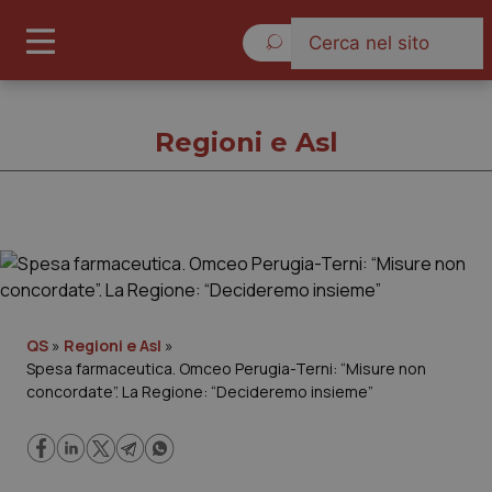
Venerdì 7 Agosto 2026
Regioni e Asl
Regioni e Asl
Cronache
QS
»
Regioni e Asl
»
Spesa farmaceutica. Omceo Perugia-Terni: “Misure non
Governo e Parlamento
concordate”. La Regione: “Decideremo insieme”
Regioni e Asl
Lavoro e Professioni