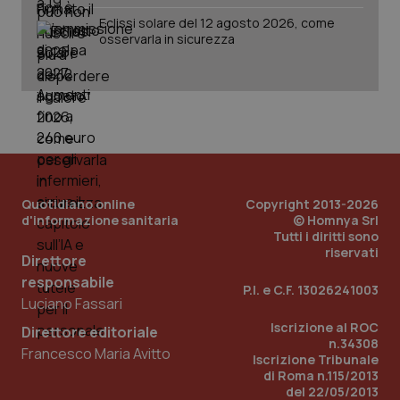
Eclissi solare del 12 agosto 2026, come
osservarla in sicurezza
Quotidiano online
Copyright 2013-2026
d'informazione sanitaria
© Homnya Srl
Tutti i diritti sono
riservati
Direttore
responsabile
P.I. e C.F. 13026241003
Luciano Fassari
PHPSESSID
Sessio
PHP.net
Iscrizione al ROC
Direttore editoriale
www.quotidianosanita.it
n.34308
Francesco Maria Avitto
Iscrizione Tribunale
di Roma n.115/2013
del 22/05/2013