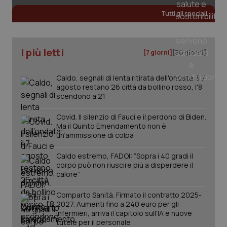
Tutti gli speciali
tracking-sites-ironfish-
www.quotidianosanita.it
4
tracking-enable
settim
I più letti
2 gior
[7 giorni]
[30 giorni]
Caldo, segnali di lenta ritirata dell'ondata: il 7
agosto restano 26 città da bollino rosso, l'8
tracking-sites-ironfish-
www.quotidianosanita.it
4
scendono a 21
session-id
settim
2 gior
Covid. Il silenzio di Fauci e il perdono di Biden.
Ma il Quinto Emendamento non è
un’ammissione di colpa
_ga
1 anno
Google LLC
Caldo estremo, FADOI: “Sopra i 40 gradi il
mes
.quotidianosanita.it
corpo può non riuscire più a disperdere il
calore”
Comparto Sanità. Firmato il contratto 2025-
2027. Aumenti fino a 240 euro per gli
infermieri, arriva il capitolo sull'IA e nuove
tutele per il personale