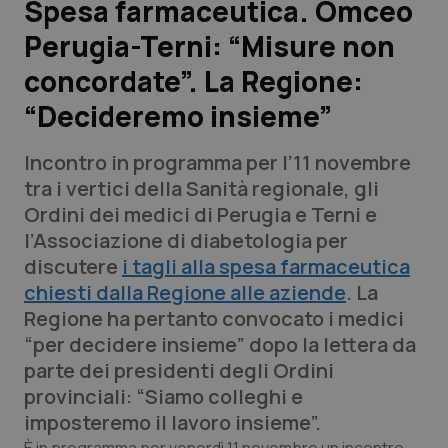
Spesa farmaceutica. Omceo
Perugia-Terni: “Misure non
Scienza e Farmaci
concordate”. La Regione:
Studi e Analisi
“Decideremo insieme”
Lettere al direttore
Incontro in programma per l’11 novembre
tra i vertici della Sanità regionale, gli
Edizioni Regionali
Ordini dei medici di Perugia e Terni e
l’Associazione di diabetologia per
QS Pro
discutere
i tagli alla spesa farmaceutica
chiesti dalla Regione alle aziende
. La
Professionisti Sanitari.AI
Regione ha pertanto convocato i medici
“per decidere insieme” dopo la lettera da
Abruzzo
QS Pro Gold
parte dei presidenti degli Ordini
provinciali: “Siamo colleghi e
QS Club
Newsletter
Basilicata
Artrite & artrosi
imposteremo il lavoro insieme”.