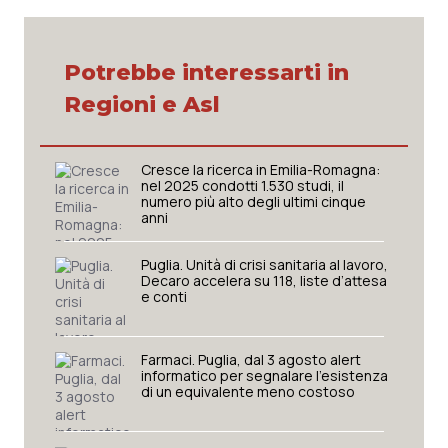
Valle D’Aosta
Oncodermatologia
Veneto
Oncoematologia
Potrebbe interessarti in
Regioni e Asl
Oncologia & Nutrizione
Psoriasi & pelle
Cresce la ricerca in Emilia-Romagna:
nel 2025 condotti 1.530 studi, il
numero più alto degli ultimi cinque
Quotidiano Cardiologia
anni
Quotidiano Chirurgia
Puglia. Unità di crisi sanitaria al lavoro,
Decaro accelera su 118, liste d’attesa
e conti
Quotidiano Oncologia
Farmaci. Puglia, dal 3 agosto alert
Quotidiano Pediatria
informatico per segnalare l’esistenza
di un equivalente meno costoso
Rene & patologie urogenitali