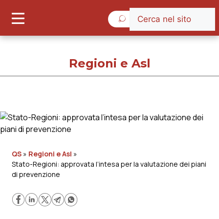
Giovedì 6 Agosto 2026
Regioni e Asl
Regioni e Asl
Cronache
QS
»
Regioni e Asl
»
Stato-Regioni: approvata l’intesa per la valutazione dei piani
Governo e Parlamento
di prevenzione
Regioni e Asl
Lavoro e Professioni