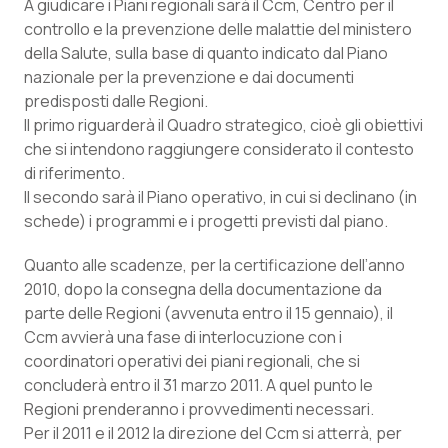
A giudicare i Piani regionali sarà il Ccm, Centro per il
Calabria
Asma & BPCO
controllo e la prevenzione delle malattie del ministero
della Salute, sulla base di quanto indicato dal Piano
Campania
Car-T
nazionale per la prevenzione e dai documenti
predisposti dalle Regioni.
Emilia-Romagna
Colesterolo & coronaropatie
Il primo riguarderà il Quadro strategico, cioè gli obiettivi
che si intendono raggiungere considerato il contesto
Friuli Venezia Giulia
Dermatite Atopica
di riferimento.
Il secondo sarà il Piano operativo, in cui si declinano (in
schede) i programmi e i progetti previsti dal piano.
Lazio
Diabete & glucometri
Quanto alle scadenze, per la certificazione dell’anno
Liguria
Disturbi dell’umore
2010, dopo la consegna della documentazione da
parte delle Regioni (avvenuta entro il 15 gennaio), il
Lombardia
Dolore
Ccm avvierà una fase di interlocuzione con i
coordinatori operativi dei piani regionali, che si
Marche
Donna & Salute
concluderà entro il 31 marzo 2011. A quel punto le
Regioni prenderanno i provvedimenti necessari.
Molise
Epatiti
Per il 2011 e il 2012 la direzione del Ccm si atterrà, per