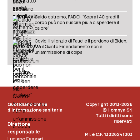
Caldo estremo, FADOI: “Sopra i 40 gradi il
corpo può non riuscire più a disperdere il
calore”
Covid. Il silenzio di Fauci e il perdono di Biden.
Ma il Quinto Emendamento non è
un’ammissione di colpa
Quotidiano online
Copyright 2013-2026
d'informazione sanitaria
© Homnya Srl
Tutti i diritti sono
riservati
Direttore
responsabile
P.I. e C.F. 13026241003
Luciano Fassari