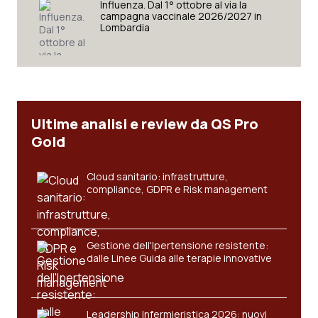
Influenza. Dal 1° ottobre al via la
Salute orale & impianti
campagna vaccinale 2026/2027 in
Lombardia
Sangue & coagulazione
Tiroide
Ultime analisi e review da QS Pro
Tumore al seno
Gold
Tumore ovarico
Cloud sanitario: infrastrutture,
compliance, GDPR e Risk management
Tumori del Polmone & Testa Collo
Tumori gastrointestinali
Gestione dell'Ipertensione resistente:
dalle Linee Guida alle terapie innovative
Ulcera & Reflusso
Vaccini
Leadership Infermieristica 2026: nuovi