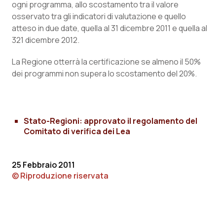
ogni programma, allo scostamento tra il valore
osservato tra gli indicatori di valutazione e quello
Piemonte
HIV
atteso in due date, quella al 31 dicembre 2011 e quella al
321 dicembre 2012.
Provincia Autonoma di Bolzano
Infezioni & Febbre
La Regione otterrà la certificazione se almeno il 50%
Provincia Autonoma di Trento
Ipertensione & Scompenso
dei programmi non supera lo scostamento del 20%.
Puglia
Malattie rare
Sardegna
Malattia di Crohn & Rettocolite Ulcerosa
Stato-Regioni: approvato il regolamento del
Comitato di verifica dei Lea
Sicilia
Neuroscienze & patologie neurodegenerative
25 Febbraio 2011
Toscana
Obesità
© Riproduzione riservata
Umbria
Oftalmologia