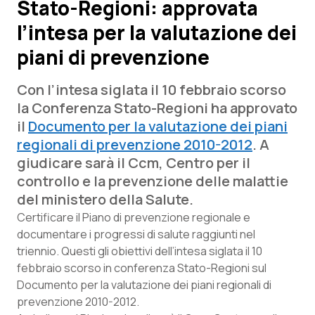
Stato-Regioni: approvata
l’intesa per la valutazione dei
Scienza e Farmaci
piani di prevenzione
Studi e Analisi
Con l’intesa siglata il 10 febbraio scorso
Lettere al direttore
la Conferenza Stato-Regioni ha approvato
il
Documento per la valutazione dei piani
Edizioni Regionali
regionali di prevenzione 2010-2012
. A
giudicare sarà il Ccm, Centro per il
QS Pro
controllo e la prevenzione delle malattie
del ministero della Salute.
Professionisti Sanitari.AI
Certificare il Piano di prevenzione regionale e
documentare i progressi di salute raggiunti nel
triennio. Questi gli obiettivi dell’intesa siglata il 10
Abruzzo
QS Pro Gold
febbraio scorso in conferenza Stato-Regioni sul
QS Club
Newsletter
Documento per la valutazione dei piani regionali di
Basilicata
Artrite & artrosi
prevenzione 2010-2012.