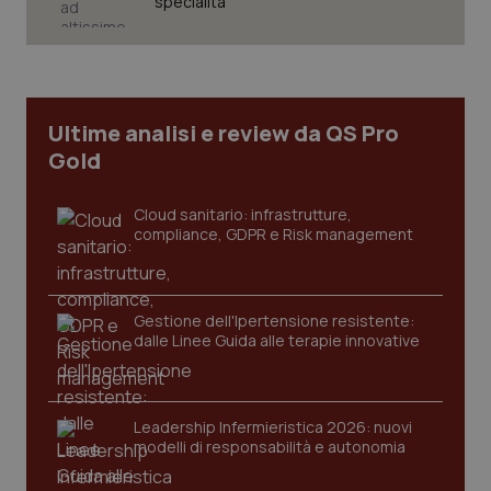
specialità
Necessari
Statistici
Marketing
I cookie necessari contribuiscono a rendere fruibile il
sito web abilitandone funzionalità di base quali la
navigazione sulle pagine e l'accesso alle aree
Ultime analisi e review da QS Pro
protette del sito. Il sito web non è in grado di
funzionare correttamente senza questi cookie.
Gold
Nome
Fornitore
/
Dominio
Scaden
VISITOR_PRIVACY_METADATA
Cloud sanitario: infrastrutture,
5 mesi
YouTube
settim
.youtube.com
compliance, GDPR e Risk management
Gestione dell'Ipertensione resistente:
dalle Linee Guida alle terapie innovative
Leadership Infermieristica 2026: nuovi
modelli di responsabilità e autonomia