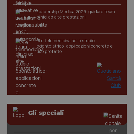
Leadership Medica 2026: guidare team
clinici ad alte prestazioni
CookieScriptConsent
5 mesi
CookieScript
settim
www.quotidianosanita.it
AI e telemedicina nello studio
odontoiatrico: applicazioni concrete e
uso protetto
tracking-sites-ironfish-
www.quotidianosanita.it
4
tracking-enable
settim
2 gior
Gli speciali
tracking-sites-ironfish-
www.quotidianosanita.it
4