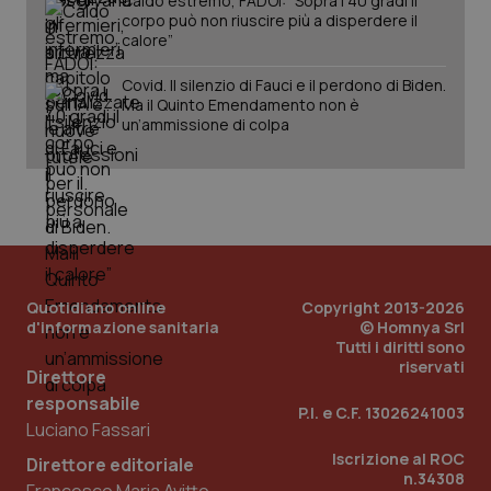
Caldo estremo, FADOI: “Sopra i 40 gradi il
corpo può non riuscire più a disperdere il
calore”
Covid. Il silenzio di Fauci e il perdono di Biden.
Ma il Quinto Emendamento non è
un’ammissione di colpa
PHPSESSID
Sessio
PHP.net
www.quotidianosanita.it
Quotidiano online
Copyright 2013-2026
d'informazione sanitaria
© Homnya Srl
Tutti i diritti sono
riservati
Direttore
responsabile
P.I. e C.F. 13026241003
Luciano Fassari
Iscrizione al ROC
Direttore editoriale
n.34308