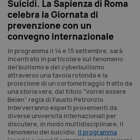
Suicidi. La Sapienza di Roma
celebra la Giornata di
Scienza e Farmaci
prevenzione con un
Studi e Analisi
convegno internazionale
Lettere al direttore
In programma il 14 e 15 settembre, sarà
incentrato in particolare sul fenomeno
Edizioni Regionali
del bullismo e del cyberbullismo
attraverso una tavola rotonda e la
QS Pro
proiezione di un cortometraggio tratto da
una storia vera, dal titolo “Vorrei essere
Professionisti Sanitari.AI
Belen” regia di Fausto Petronzio.
Interverranno esperti provenienti da
Abruzzo
QS Pro Gold
diverse università internazionali per
discutere, in modo multidisciplinare, il
QS Club
Newsletter
Basilicata
Artrite & artrosi
fenomeno del suicidio.
Il programma