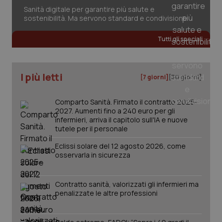
session-id
settim
2 gior
Sanità digitale per garantire più salute e
sostenibilità. Ma servono standard e condivisione
Tutti gli speciali
_ga
1 anno
Google LLC
mes
.quotidianosanita.it
I più letti
[7 giorni]
[30 giorni]
Comparto Sanità. Firmato il contratto 2025-
2027. Aumenti fino a 240 euro per gli
infermieri, arriva il capitolo sull'IA e nuove
tutele per il personale
Eclissi solare del 12 agosto 2026, come
osservarla in sicurezza
Contratto sanità, valorizzati gli infermieri ma
penalizzate le altre professioni