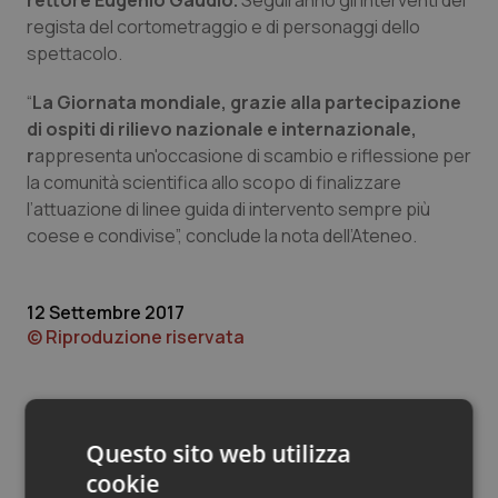
rettore Eugenio Gaudio.
Seguiranno gli interventi del
Valle D’Aosta
Oncodermatologia
regista del cortometraggio e di personaggi dello
spettacolo.
Veneto
Oncoematologia
“
La Giornata mondiale, grazie alla partecipazione
Oncologia & Nutrizione
di ospiti di rilievo nazionale e internazionale,
r
appresenta un'occasione di scambio e riflessione per
Psoriasi & pelle
la comunità scientifica allo scopo di finalizzare
l’attuazione di linee guida di intervento sempre più
Quotidiano Cardiologia
coese e condivise”, conclude la nota dell’Ateneo.
Quotidiano Chirurgia
12 Settembre 2017
© Riproduzione riservata
Quotidiano Oncologia
Quotidiano Pediatria
Questo sito web utilizza
Rene & patologie urogenitali
cookie