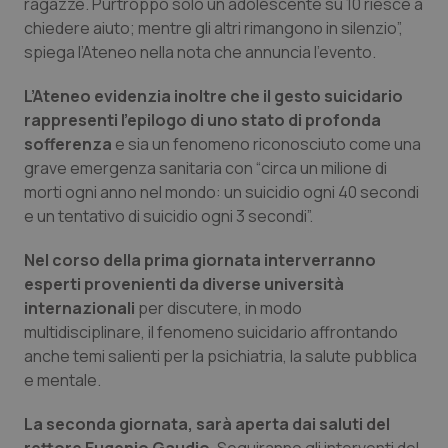
ragazze. Purtroppo solo un adolescente su 10 riesce a
chiedere aiuto; mentre gli altri rimangono in silenzio”,
Piemonte
HIV
spiega l’Ateneo nella nota che annuncia l’evento.
Provincia Autonoma di Bolzano
Infezioni & Febbre
L’Ateneo evidenzia inoltre che il gesto suicidario
rappresenti l’epilogo di uno stato di profonda
Provincia Autonoma di Trento
Ipertensione & Scompenso
sofferenza
e sia un fenomeno riconosciuto come una
grave emergenza sanitaria con “circa un milione di
Puglia
Malattie rare
morti ogni anno nel mondo: un suicidio ogni 40 secondi
e un tentativo di suicidio ogni 3 secondi”.
Sardegna
Malattia di Crohn & Rettocolite Ulcerosa
Nel corso della prima giornata interverranno
esperti provenienti da diverse università
Sicilia
Neuroscienze & patologie neurodegenerative
internazionali
per discutere, in modo
multidisciplinare, il fenomeno suicidario affrontando
Toscana
Obesità
anche temi salienti per la psichiatria, la salute pubblica
e mentale.
Umbria
Oftalmologia
La seconda giornata, sarà aperta dai saluti del