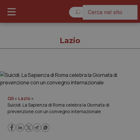
Giovedì 6 Agosto 2026
Lazio
Lazio
Cronache
QS
»
Lazio
»
Suicidi. La Sapienza di Roma celebra la Giornata di
Governo e Parlamento
prevenzione con un convegno internazionale
Regioni e Asl
Lavoro e Professioni