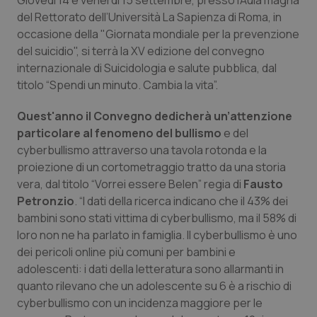
Giovedì 14 e venerdì 15 settembre, presso l'Aula magna
Calabria
Asma & BPCO
del Rettorato dell’Università La Sapienza di Roma, in
occasione della "Giornata mondiale per la prevenzione
Campania
Car-T
del suicidio", si terrà la XV edizione del convegno
internazionale di Suicidologia e salute pubblica, dal
Emilia-Romagna
Colesterolo & coronaropatie
titolo “Spendi un minuto. Cambia la vita”.
Quest'anno il Convegno dedicherà un’attenzione
Friuli Venezia Giulia
Dermatite Atopica
particolare al fenomeno del bullismo
e del
cyberbullismo attraverso una tavola rotonda e la
Lazio
Diabete & glucometri
proiezione di un cortometraggio tratto da una storia
vera, dal titolo “Vorrei essere Belen” regia di
Fausto
Liguria
Disturbi dell’umore
Petronzio
. “I dati della ricerca indicano che il 43% dei
bambini sono stati vittima di cyberbullismo, ma il 58% di
Lombardia
Dolore
loro non ne ha parlato in famiglia. Il cyberbullismo è uno
dei pericoli online più comuni per bambini e
Marche
Donna & Salute
adolescenti: i dati della letteratura sono allarmanti in
quanto rilevano che un adolescente su 6 è a rischio di
cyberbullismo con un incidenza maggiore per le
Molise
Epatiti