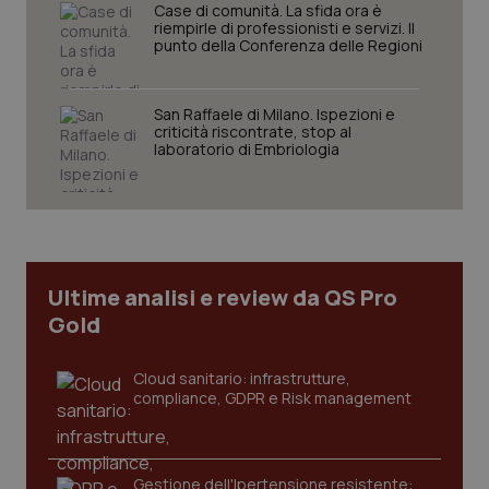
Case di comunità. La sfida ora è
Nome
Fornitore
/
Dominio
Scaden
riempirle di professionisti e servizi. Il
punto della Conferenza delle Regioni
VISITOR_PRIVACY_METADATA
5 mesi
YouTube
settim
.youtube.com
San Raffaele di Milano. Ispezioni e
criticità riscontrate, stop al
laboratorio di Embriologia
Ultime analisi e review da QS Pro
Gold
Cloud sanitario: infrastrutture,
compliance, GDPR e Risk management
CookieScriptConsent
5 mesi
CookieScript
settim
www.quotidianosanita.it
Gestione dell'Ipertensione resistente: