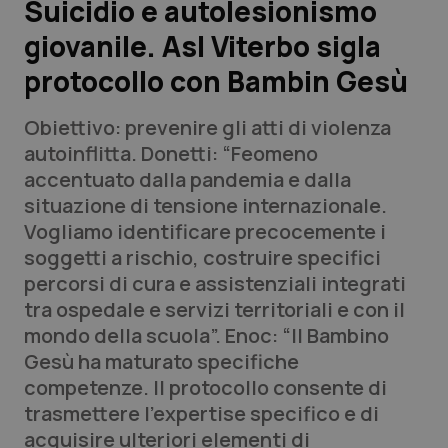
Suicidio e autolesionismo
giovanile. Asl Viterbo sigla
Scienza e Farmaci
protocollo con Bambin Gesù
Studi e Analisi
Obiettivo: prevenire gli atti di violenza
Lettere al direttore
autoinflitta. Donetti: “Feomeno
accentuato dalla pandemia e dalla
Edizioni Regionali
situazione di tensione internazionale.
Vogliamo identificare precocemente i
QS Pro
soggetti a rischio, costruire specifici
percorsi di cura e assistenziali integrati
Professionisti Sanitari.AI
tra ospedale e servizi territoriali e con il
mondo della scuola”. Enoc: “Il Bambino
Abruzzo
QS Pro Gold
Gesù ha maturato specifiche
competenze. Il protocollo consente di
QS Club
Newsletter
Basilicata
Artrite & artrosi
trasmettere l'expertise specifico e di
acquisire ulteriori elementi di