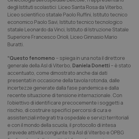
degli Istituti scolastici: Liceo Santa Rosa da Viterbo,
Piemonte
HIV
Liceo scientifico statale Paolo Ruffini, Istituto tecnico
economico Paolo Savi, Istituto tecnico tecnologico
Provincia Autonoma di Bolzano
Infezioni & Febbre
statale Leonardo da Vinci, Istituto di Istruzione Statale
Superiore Francesco Orioli, Liceo Ginnasio Mario
Provincia Autonoma di Trento
Ipertensione & Scompenso
Buratti.
“Questo fenomeno
– spiega in una nota il direttore
Puglia
Malattie rare
generale della Asl di Viterbo,
Daniela Donetti
– è stato
accentuato, come dimostrato anche dai dati
Sardegna
Malattia di Crohn & Rettocolite Ulcerosa
presentati in occasione della tavola rotonda, dalle
incertezze generate dalla fase pandemica e dalla
Sicilia
Neuroscienze & patologie neurodegenerative
recente situazione di tensione internazionale. Con
l’obiettivo di identificare precocemente i soggetti a
Toscana
Obesità
rischio, di costruire specifici percorsi di cura e
assistenziali integrati tra ospedale e servizi territoriali
Umbria
Oftalmologia
e con il mondo della scuola, il protocollo di intesa
prevede attività congiunte tra Asl di Viterbo e OPBG