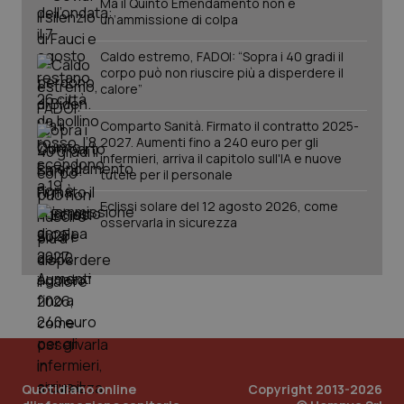
Ma il Quinto Emendamento non è
PHPSESSID
Sessio
PHP.net
un’ammissione di colpa
www.quotidianosanita.it
Caldo estremo, FADOI: “Sopra i 40 gradi il
corpo può non riuscire più a disperdere il
calore”
Comparto Sanità. Firmato il contratto 2025-
2027. Aumenti fino a 240 euro per gli
infermieri, arriva il capitolo sull'IA e nuove
tutele per il personale
Eclissi solare del 12 agosto 2026, come
osservarla in sicurezza
_ga_KM60CM4NPH
.quotidianosanita.it
1 anno
mes
Quotidiano online
Copyright 2013-2026