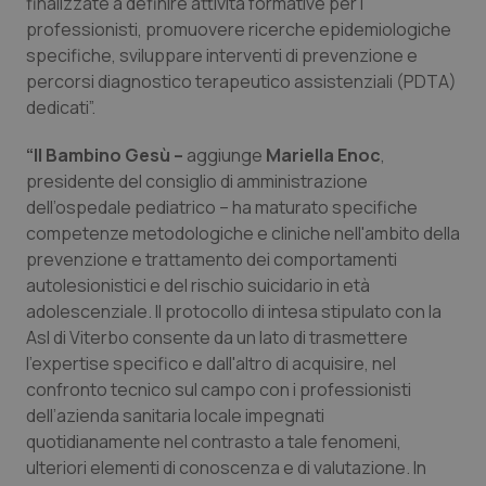
Valle D’Aosta
Oncodermatologia
finalizzate a definire attività formative per i
professionisti, promuovere ricerche epidemiologiche
specifiche, sviluppare interventi di prevenzione e
Veneto
Oncoematologia
percorsi diagnostico terapeutico assistenziali (PDTA)
dedicati”.
Oncologia & Nutrizione
“Il Bambino Gesù –
aggiunge
Mariella Enoc
,
Psoriasi & pelle
presidente del consiglio di amministrazione
dell’ospedale pediatrico – ha maturato specifiche
Quotidiano Cardiologia
competenze metodologiche e cliniche nell'ambito della
prevenzione e trattamento dei comportamenti
Quotidiano Chirurgia
autolesionistici e del rischio suicidario in età
adolescenziale. Il protocollo di intesa stipulato con la
Asl di Viterbo consente da un lato di trasmettere
Quotidiano Oncologia
l'expertise specifico e dall'altro di acquisire, nel
confronto tecnico sul campo con i professionisti
Quotidiano Pediatria
dell’azienda sanitaria locale impegnati
quotidianamente nel contrasto a tale fenomeni,
Rene & patologie urogenitali
ulteriori elementi di conoscenza e di valutazione. In