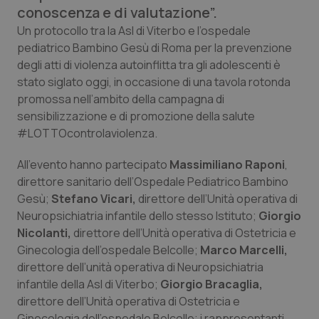
Calabria
Asma & BPCO
conoscenza e di valutazione”.
Un protocollo tra la Asl di Viterbo e l’ospedale
Campania
Car-T
pediatrico Bambino Gesù di Roma per la prevenzione
degli atti di violenza autoinflitta tra gli adolescenti è
stato siglato oggi, in occasione di una tavola rotonda
Emilia-Romagna
Colesterolo & coronaropatie
promossa nell’ambito della campagna di
sensibilizzazione e di promozione della salute
Friuli Venezia Giulia
Dermatite Atopica
#LOTTOcontrolaviolenza.
Lazio
Diabete & glucometri
All’evento hanno partecipato
Massimiliano Raponi
,
direttore sanitario dell’Ospedale Pediatrico Bambino
Liguria
Disturbi dell’umore
Gesù;
Stefano Vicari,
direttore dell’Unità operativa di
Neuropsichiatria infantile dello stesso Istituto;
Giorgio
Lombardia
Dolore
Nicolanti,
direttore dell’Unità operativa di Ostetricia e
Ginecologia dell’ospedale Belcolle;
Marco Marcelli,
direttore dell’unità operativa di Neuropsichiatria
Marche
Donna & Salute
infantile della Asl di Viterbo;
Giorgio Bracaglia,
direttore dell’Unità operativa di Ostetricia e
Molise
Epatiti
Ginecologia dell’ospedale Belcolle; i rappresentanti