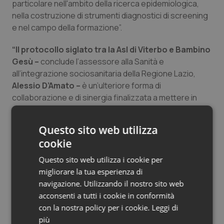
particolare nell'ambito della ricerca epidemiologica,
Salute orale & impianti
nella costruzione di strumenti diagnostici di screening
e nel campo della formazione”.
Sangue & coagulazione
“Il protocollo siglato tra la Asl di Viterbo e Bambino
Gesù –
conclude l’assessore alla Sanità e
Tiroide
all’integrazione sociosanitaria della Regione Lazio,
Alessio D’Amato –
è un’ulteriore forma di
Tumore al seno
collaborazione e di sinergia finalizzata a mettere in
campo azioni concrete ed efficaci di presa in carico di
Tumore ovarico
specifici bisogni di salute e sociosanitari. Nel caso
Questo sito web utilizza
specifico, questa collaborazione è ancora più
Tumori del Polmone & Testa Collo
cookie
interessante e meritevole perché si rivolge alla
popolazione adolescente e giovanile, particolarmente
Questo sito web utilizza i cookie per
Tumori gastrointestinali
colpita, anche sotto il profilo psicologico
migliorare la tua esperienza di
dall’emergenza Covid”.
navigazione. Utilizzando il nostro sito web
Ulcera & Reflusso
acconsenti a tutti i cookie in conformità
con la nostra policy per i cookie.
Leggi di
25 Marzo 2022
Vaccini
più