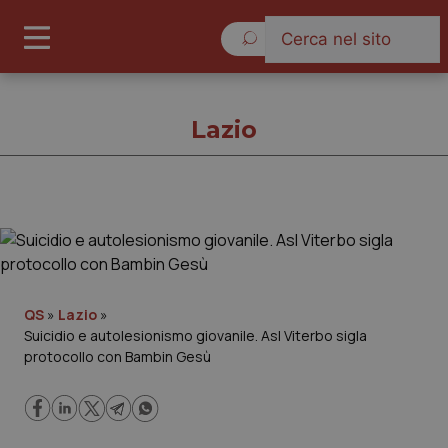
Sabato 8 Agosto 2026
Lazio
Lazio
Cronache
QS
»
Lazio
»
Suicidio e autolesionismo giovanile. Asl Viterbo sigla
Governo e Parlamento
protocollo con Bambin Gesù
Regioni e Asl
Lavoro e Professioni