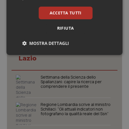
© Riproduzione riservata
ACCETTA TUTTI
RIFIUTA
MOSTRA DETTAGLI
Potrebbe interessarti in
Necessari
Statistici
Marketing
Lazio
Settimana della Scienza dello
Spallanzani: capire la ricerca per
comprendere il presente
Necessari
Statistici
Marketing
Regione Lombardia scrive al ministro
I cookie necessari contribuiscono a rendere fruibile il
Schillaci: “Gli attuali indicatori non
sito web abilitandone funzionalità di base quali la
fotografano la qualità reale del Ssn”
navigazione sulle pagine e l'accesso alle aree
protette del sito. Il sito web non è in grado di
funzionare correttamente senza questi cookie.