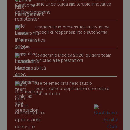
dalle Linee Guida alle terapie innovative
Leadership Infermieristica 2026: nuovi
modelli di responsabilità e autonomia
tracking-sites-ironfish-
www.quotidianosanita.it
4
tracking-enable
settim
Leadership Medica 2026: guidare team
2 gior
clinici ad alte prestazioni
AI e telemedicina nello studio
tracking-sites-ironfish-
www.quotidianosanita.it
4
session-id
settim
odontoiatrico: applicazioni concrete e
2 gior
uso protetto
_ga
1 anno
Google LLC
mes
.quotidianosanita.it