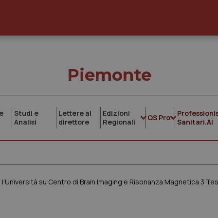
Piemonte
e
Studi e
Lettere al
Edizioni
Professionis
QS Pro
Analisi
direttore
Regionali
Sanitari.AI
 e l’Università su Centro di Brain Imaging e Risonanza Magnetica 3 Tes