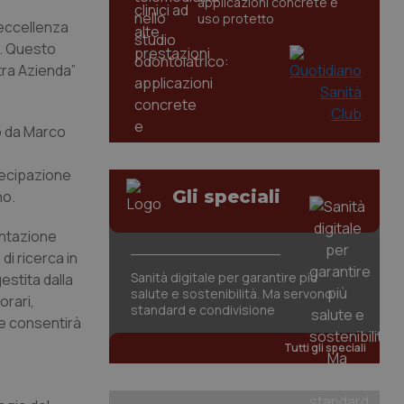
applicazioni concrete e
uso protetto
’eccellenza
ca. Questo
tra Azienda”
to da Marco
tecipazione
Gli speciali
no.
entazione
di ricerca in
Sanità digitale per garantire più
estita dalla
salute e sostenibilità. Ma servono
orari,
standard e condivisione
e consentirà
Tutti gli speciali