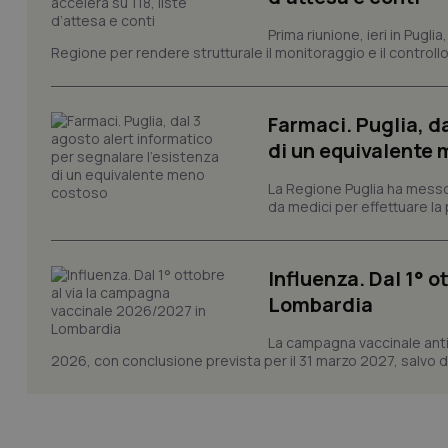
Prima riunione, ieri in Pugli
tracking-sites-ironf
Regione per rendere strutturale il monitoraggio e il controllo 
session-id
_ga
Farmaci. Puglia, d
di un equivalente
La Regione Puglia ha messo 
da medici per effettuare la 
PHPSESSID
Influenza. Dal 1° 
Lombardia
La campagna vaccinale anti
2026, con conclusione prevista per il 31 marzo 2027, salvo div
_ga_KM60CM4NPH