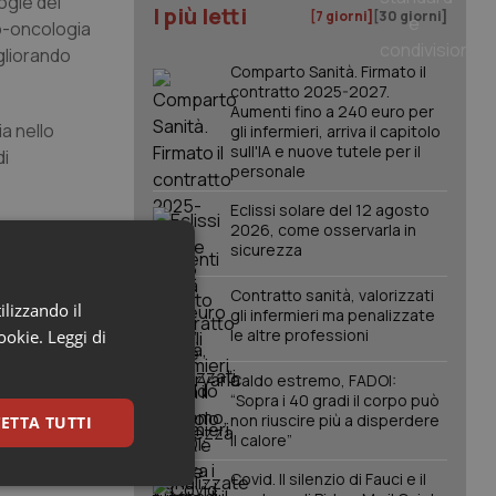
ogie del
I più letti
[7 giorni]
[30 giorni]
o-oncologia
gliorando
Comparto Sanità. Firmato il
contratto 2025-2027.
Aumenti fino a 240 euro per
a nello
gli infermieri, arriva il capitolo
sull'IA e nuove tutele per il
di
personale
Eclissi solare del 12 agosto
2026, come osservarla in
 e per
sicurezza
opsicologia
ione dei
Contratto sanità, valorizzati
ilizzando il
ti con danni
gli infermieri ma penalizzate
le altre professioni
cookie.
Leggi di
Caldo estremo, FADOI:
urochirurghi,
“Sopra i 40 gradi il corpo può
metterà di
non riuscire più a disperdere
ETTA TUTTI
 riferimento
il calore”
re più
Covid. Il silenzio di Fauci e il
keting