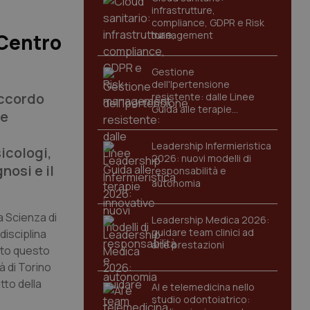
infrastrutture,
compliance, GDPR e Risk
management
 Centro
Gestione
dell'Ipertensione
’accordo
resistente: dalle Linee
Guida alle terapie
re
innovative
Leadership Infermieristica
icologi,
2026: nuovi modelli di
nosi e il
responsabilità e
autonomia
a Scienza di
Leadership Medica 2026:
guidare team clinici ad
disciplina
alte prestazioni
mato questo
à di Torino
tto della
AI e telemedicina nello
studio odontoiatrico: