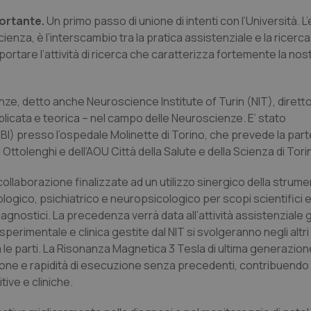
ortante.
Un primo passo di unione di intenti con l’Università. L
Scienza, è l’interscambio tra la pratica assistenziale e la ricer
portare l’attività di ricerca che caratterizza fortemente la nos
ienze, detto anche Neuroscience Institute of Turin (NIT), diret
pplicata e teorica – nel campo delle Neuroscienze. E’ stato
BI) presso l’ospedale Molinette di Torino, che prevede la par
Ottolenghi e dell’AOU Città della Salute e della Scienza di Tori
collaborazione finalizzate ad un utilizzo sinergico della strum
ogico, psichiatrico e neuropsicologico per scopi scientifici e 
agnostici. La precedenza verrà data all’attività assistenziale g
sperimentale e clinica gestite dal NIT si svolgeranno negli altri 
e parti. La Risonanza Magnetica 3 Tesla di ultima generazion
recisione e rapidità di esecuzione senza precedenti, contribuendo
ive e cliniche.