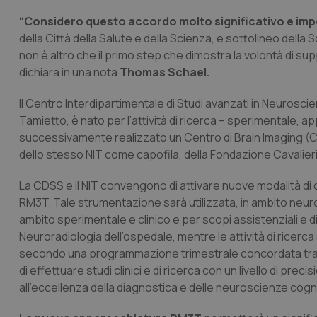
“Considero questo accordo molto significativo e imp
della Città della Salute e della Scienza, e sottolineo della 
non è altro che il primo step che dimostra la volontà di sup
dichiara in una nota
Thomas Schael.
Il Centro Interdipartimentale di Studi avanzati in Neurosc
Tamietto, è nato per l’attività di ricerca – sperimentale, a
successivamente realizzato un Centro di Brain Imaging (C
dello stesso NIT come capofila, della Fondazione Cavalieri 
La CDSS e il NIT convengono di attivare nuove modalità di 
RM3T. Tale strumentazione sarà utilizzata, in ambito neurol
ambito sperimentale e clinico e per scopi assistenziali e di
Neuroradiologia dell’ospedale, mentre le attività di ricerca 
secondo una programmazione trimestrale concordata tra l
di effettuare studi clinici e di ricerca con un livello di p
all’eccellenza della diagnostica e delle neuroscienze cognit