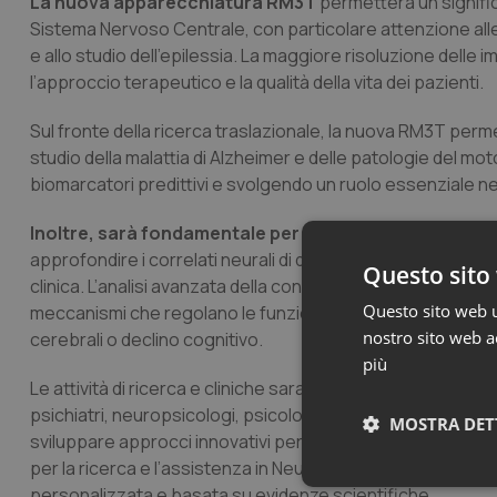
La nuova apparecchiatura RM3T
permetterà un signific
Sistema Nervoso Centrale, con particolare attenzione all
e allo studio dell’epilessia. La maggiore risoluzione delle
l’approccio terapeutico e la qualità della vita dei pazienti.
Sul fronte della ricerca traslazionale, la nuova RM3T perme
studio della malattia di Alzheimer e delle patologie del mo
biomarcatori predittivi e svolgendo un ruolo essenziale ne
Inoltre, sarà fondamentale per lo studio delle malatti
approfondire i correlati neurali di disturbi cognitivi e c
Questo sito 
clinica. L’analisi avanzata della connettività cerebrale e d
Questo sito web ut
meccanismi che regolano le funzioni cognitive superiori, ap
nostro sito web ac
cerebrali o declino cognitivo.
più
Le attività di ricerca e cliniche saranno condotte da un t
psichiatri, neuropsicologi, psicologi, fisici medici e tecn
MOSTRA DET
sviluppare approcci innovativi per la diagnosi e il tratta
per la ricerca e l’assistenza in Neuroscienze. Questo ac
Neces
personalizzata e basata su evidenze scientifiche.