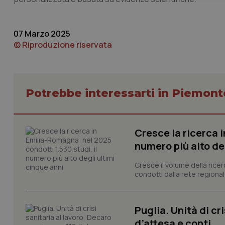
07 Marzo 2025
© Riproduzione riservata
I cookie necessari con
Potrebbe interessarti in Piemont
e l'accesso alle aree 
Nome
VISITOR_PRIVACY_
Cresce la ricerca i
numero più alto de
Cresce il volume della ricer
condotti dalla rete regionale
CookieScriptConse
Puglia. Unità di cri
tracking-sites-ironf
d’attesa e conti
tracking-enable