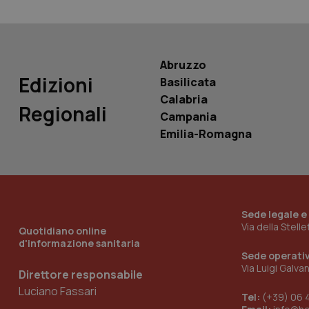
Nome
Nome
VISITOR_INFO1_LIV
_ga_0VMQEQKQ1N
Abruzzo
Edizioni
Basilicata
__Secure-YNID
Calabria
Regionali
Campania
Emilia-Romagna
YSC
__Secure-
ROLLOUT_TOKEN
tracking-sites-
Sede legale e
ironfish-tracking-
Via della Stell
Quotidiano online
named-enable
d'informazione sanitaria
Sede operati
Via Luigi Galva
Direttore responsabile
Luciano Fassari
Tel:
(+39) 06 