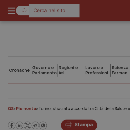
Governo e
Regioni e
Lavoro e
Scienza 
Cronache
Parlamento
Asl
Professioni
Farmaci
QS
»
Piemonte
»
Torino, stipulato accordo tra Città della Salute
Stampa