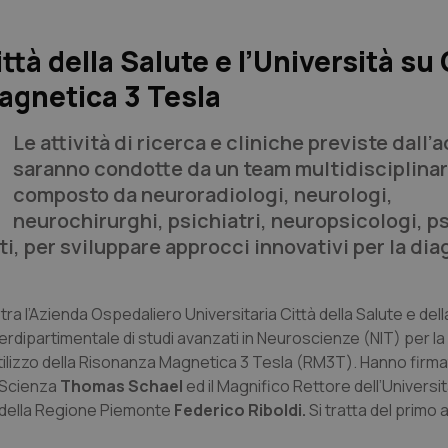
ttà della Salute e l’Università su
agnetica 3 Tesla
Le attività di ricerca e cliniche previste dall
saranno condotte da un team multidisciplina
composto da neuroradiologi, neurologi,
neurochirurghi, psichiatri, neuropsicologi, ps
i, per sviluppare approcci innovativi per la diag
tra l’Azienda Ospedaliero Universitaria Città della Salute e dell
terdipartimentale di studi avanzati in Neuroscienze (NIT) per la 
 di utilizzo della Risonanza Magnetica 3 Tesla (RM3T). Hanno fir
a Scienza
Thomas Schael
ed il Magnifico Rettore dell’Universit
à della Regione Piemonte
Federico Riboldi.
Si tratta del primo a