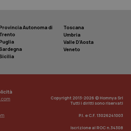
 tenere traccia
i Youtube incorporati
tics per mantenere
tore del sito web sta
ell'interfaccia di
Provincia Autonoma di
Toscana
Trento
Umbria
 tenere traccia
i Youtube incorporati
Puglia
Valle D’Aosta
tore del sito web sta
ell'interfaccia di
Sardegna
Veneto
Sicilia
 tenere traccia
r la gestione
one dell’esperienza
e per abilitare il
icità
loggato con identity
Copyright 2013-2026 © Homnya Srl
.com
Tutti i diritti sono riservati
om
P.I. e C.F. 13026241003
Iscrizione al ROC n.34308