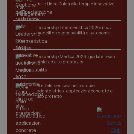
dalle Linee Guida alle terapie innovative
Leadership Infermieristica 2026: nuovi
modelli di responsabilità e autonomia
tracking-sites-ironfish-
www.quotidianosanita.it
4
tracking-enable
Leadership Medica 2026: guidare team
settim
2 gior
clinici ad alte prestazioni
AI e telemedicina nello studio
tracking-sites-ironfish-
www.quotidianosanita.it
4
session-id
settim
odontoiatrico: applicazioni concrete e
2 gior
uso protetto
_ga
1 anno
Google LLC
mes
.quotidianosanita.it