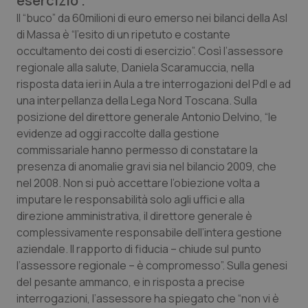
esercizio”.
Calabria
Asma & BPCO
Il “buco” da 60milioni di euro emerso nei bilanci della Asl
di Massa è “l’esito di un ripetuto e costante
Campania
Car-T
occultamento dei costi di esercizio”. Così l’assessore
regionale alla salute, Daniela Scaramuccia, nella
Emilia-Romagna
Colesterolo & coronaropatie
risposta data ieri in Aula a tre interrogazioni del Pdl e ad
una interpellanza della Lega Nord Toscana. Sulla
posizione del direttore generale Antonio Delvino, “le
Friuli Venezia Giulia
Dermatite Atopica
evidenze ad oggi raccolte dalla gestione
commissariale hanno permesso di constatare la
Lazio
Diabete & glucometri
presenza di anomalie gravi sia nel bilancio 2009, che
nel 2008. Non si può accettare l’obiezione volta a
Liguria
Disturbi dell’umore
imputare le responsabilità solo agli uffici e alla
direzione amministrativa, il direttore generale è
Lombardia
Dolore
complessivamente responsabile dell’intera gestione
aziendale. Il rapporto di fiducia – chiude sul punto
Marche
Donna & Salute
l’assessore regionale – è compromesso”. Sulla genesi
del pesante ammanco, e in risposta a precise
Molise
Epatiti
interrogazioni, l’assessore ha spiegato che “non vi è