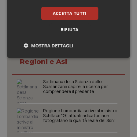
© Riproduzione riservata
ACCETTA TUTTI
RIFIUTA
MOSTRA DETTAGLI
Potrebbe interessarti in
Necessari
Statistici
Marketing
Regioni e Asl
Settimana della Scienza dello
Spallanzani: capire la ricerca per
comprendere il presente
Necessari
Statistici
Marketing
Regione Lombardia scrive al ministro
I cookie necessari contribuiscono a rendere fruibile il
Schillaci: “Gli attuali indicatori non
sito web abilitandone funzionalità di base quali la
fotografano la qualità reale del Ssn”
navigazione sulle pagine e l'accesso alle aree
protette del sito. Il sito web non è in grado di
funzionare correttamente senza questi cookie.