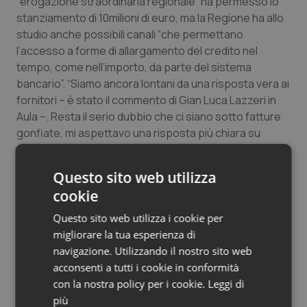
“erogazione straordinaria regionale” ha permesso lo
Salute orale & impianti
stanziamento di 10milioni di euro, ma la Regione ha allo
studio anche possibili canali “che permettano
l’accesso a forme di allargamento del credito nel
Sangue & coagulazione
tempo, come nell’importo, da parte del sistema
bancario”. “Siamo ancora lontani da una risposta vera ai
Tiroide
fornitori – è stato il commento di Gian Luca Lazzeri in
Aula −. Resta il serio dubbio che ci siano sotto fatture
Tumore al seno
gonfiate, mi aspettavo una risposta più chiara su
questi punti”.
Tumore ovarico
Questo sito web utilizza
Articoli correlati
Tumori del Polmone & Testa Collo
cookie
Toscana: dalla Regione partono diffide su errata
certificazione bilancio Asl 1 di Massa e Carrara
Questo sito web utilizza i cookie per
Tumori gastrointestinali
Toscana: Regione commissaria la Asl 1 di Massa e
migliorare la tua esperienza di
Carrara
navigazione. Utilizzando il nostro sito web
Ulcera & Reflusso
acconsenti a tutti i cookie in conformità
con la nostra policy per i cookie.
Leggi di
10 Novembre 2010
Vaccini
più