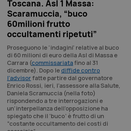
Toscana. Asl 1 Massa:
Scaramuccia, “buco
Scienza e Farmaci
60milioni frutto
Studi e Analisi
occultamenti ripetuti”
Lettere al direttore
Proseguono le 'indagini' relative al buco
di 60 milioni di euro della Asl di Massa e
Edizioni Regionali
Carrara (
commissariata
fino al 31
dicembre). Dopo le
diffide contro
QS Pro
l’advisor
fatte partire dal governatore
Enrico Rossi, ieri, l’assessore alla Salute,
Professionisti Sanitari.AI
Daniela Scramuccia (
nella foto
)
rispondendo a tre interrogazioni e
Abruzzo
QS Pro Gold
un’interpellanza dell’opposizione ha
spiegato che il ‘buco’ è frutto di un
QS Club
Newsletter
Basilicata
Artrite & artrosi
“costante occultamento dei costi di