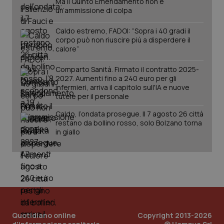
Ma il Quinto Emendamento non è
PHPSESSID
Sessio
PHP.net
un’ammissione di colpa
www.quotidianosanita.it
Caldo estremo, FADOI: “Sopra i 40 gradi il
corpo può non riuscire più a disperdere il
calore”
Comparto Sanità. Firmato il contratto 2025-
2027. Aumenti fino a 240 euro per gli
infermieri, arriva il capitolo sull'IA e nuove
tutele per il personale
Caldo, l’ondata prosegue. Il 7 agosto 26 città
restano da bollino rosso, solo Bolzano torna
in giallo
_ga_KM60CM4NPH
.quotidianosanita.it
1 anno
mes
Quotidiano online
Copyright 2013-2026