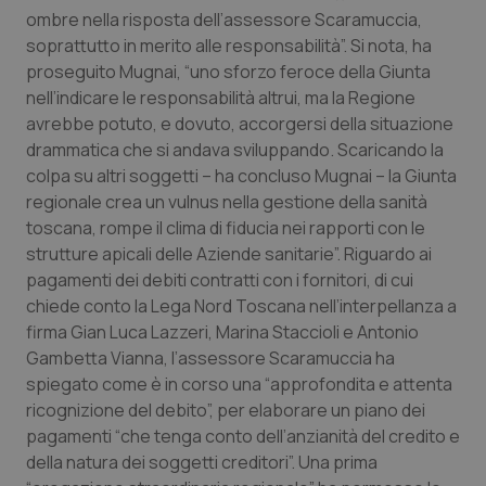
Valle D’Aosta
Oncodermatologia
ombre nella risposta dell’assessore Scaramuccia,
soprattutto in merito alle responsabilità”. Si nota, ha
Veneto
Oncoematologia
proseguito Mugnai, “uno sforzo feroce della Giunta
nell’indicare le responsabilità altrui, ma la Regione
Oncologia & Nutrizione
avrebbe potuto, e dovuto, accorgersi della situazione
drammatica che si andava sviluppando. Scaricando la
Psoriasi & pelle
colpa su altri soggetti – ha concluso Mugnai – la Giunta
regionale crea un vulnus nella gestione della sanità
toscana, rompe il clima di fiducia nei rapporti con le
Quotidiano Cardiologia
strutture apicali delle Aziende sanitarie”. Riguardo ai
pagamenti dei debiti contratti con i fornitori, di cui
Quotidiano Chirurgia
chiede conto la Lega Nord Toscana nell’interpellanza a
firma Gian Luca Lazzeri, Marina Staccioli e Antonio
Quotidiano Oncologia
Gambetta Vianna, l’assessore Scaramuccia ha
spiegato come è in corso una “approfondita e attenta
Quotidiano Pediatria
ricognizione del debito”, per elaborare un piano dei
pagamenti “che tenga conto dell’anzianità del credito e
Rene & patologie urogenitali
della natura dei soggetti creditori”. Una prima