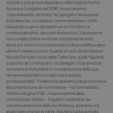
riscontro che possa dipendere dalla fusione tra Asl
Apuana e Lunigiana del 1996”. Il meccanismo,
Piemonte
HIV
“ripetutamente adottato”, ha spiegato l’assessore
Scaramuccia, consisteva “nel movimentare i conti
Provincia Autonoma di Bolzano
Infezioni & Febbre
riducendo il valore dei debiti verso i fornitori, e
contestualmente, dei costi di esercizio”. L'assessore
Provincia Autonoma di Trento
Ipertensione & Scompenso
ha ricordato che le verifiche commissariali sono
ancora in corso e ha confermato la disponibilità a dare
Puglia
Malattie rare
ulteriori comunicazioni. Quanto al ruolo del professor
Niccolò Persiani, socio della Taitle Spa, quale figura di
Sardegna
Malattia di Crohn & Rettocolite Ulcerosa
supporto al Commissario, ha spiegato Scaramuccia,
“la nomina è stata fatta in considerazione della sua
Sicilia
Neuroscienze & patologie neurodegenerative
rilevante esperienza e della sua indubbia
professionalità”. “Finalmente abbiamo a disposizione la
documentazione da noi richiesta – ha commentato
Toscana
Obesità
Stefano Mugnai (Pdl), vicepresidente della
commissione Sanità −. A quattro settimane dal
Umbria
Oftalmologia
commissariamento della Asl di Massa, potremo ora
analizzare a fondo le carte. Restano tuttavia molte