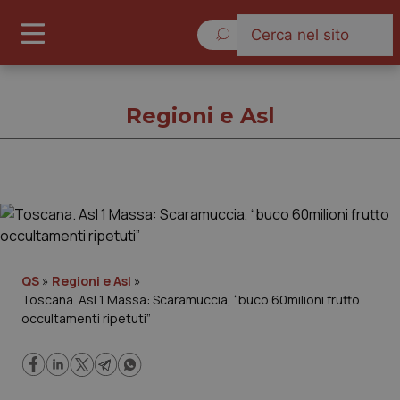
Sabato 8 Agosto 2026
Regioni e Asl
Regioni e Asl
Cronache
QS
»
Regioni e Asl
»
Toscana. Asl 1 Massa: Scaramuccia, “buco 60milioni frutto
Governo e Parlamento
occultamenti ripetuti”
Regioni e Asl
Lavoro e Professioni