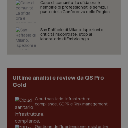
Case di comunità. La sfida ora è
Nome
Fornitore
/
Dominio
Scaden
riempirle di professionisti e servizi. Il
punto della Conferenza delle Regioni
VISITOR_PRIVACY_METADATA
5 mesi
YouTube
settim
.youtube.com
San Raffaele di Milano. Ispezioni e
criticità riscontrate, stop al
laboratorio di Embriologia
Ultime analisi e review da QS Pro
Gold
Cloud sanitario: infrastrutture,
compliance, GDPR e Risk management
CookieScriptConsent
5 mesi
CookieScript
settim
www.quotidianosanita.it
Gestione dell'Ipertensione resistente: