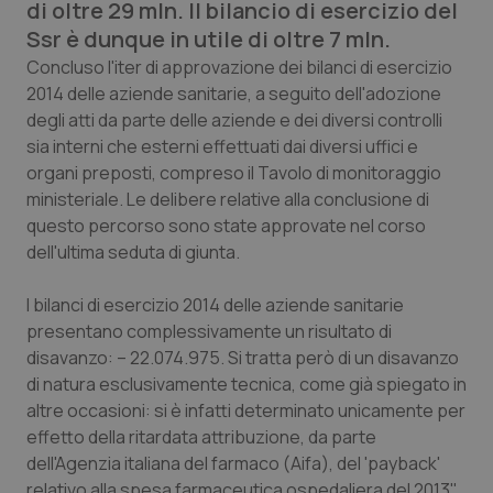
di oltre 29 mln. Il bilancio di esercizio del
Calabria
Asma & BPCO
Ssr è dunque in utile di oltre 7 mln.
Concluso l'iter di approvazione dei bilanci di esercizio
Campania
Car-T
2014 delle aziende sanitarie, a seguito dell'adozione
degli atti da parte delle aziende e dei diversi controlli
Emilia-Romagna
Colesterolo & coronaropatie
sia interni che esterni effettuati dai diversi uffici e
organi preposti, compreso il Tavolo di monitoraggio
Friuli Venezia Giulia
Dermatite Atopica
ministeriale. Le delibere relative alla conclusione di
questo percorso sono state approvate nel corso
Lazio
Diabete & glucometri
dell'ultima seduta di giunta.
Liguria
Disturbi dell’umore
I bilanci di esercizio 2014 delle aziende sanitarie
presentano complessivamente un risultato di
disavanzo: – 22.074.975. Si tratta però di un disavanzo
Lombardia
Dolore
di natura esclusivamente tecnica, come già spiegato in
altre occasioni: si è infatti determinato unicamente per
Marche
Donna & Salute
effetto della ritardata attribuzione, da parte
dell'Agenzia italiana del farmaco (Aifa), del 'payback'
Molise
Epatiti
relativo alla spesa farmaceutica ospedaliera del 2013",