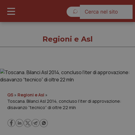
Venerdì 7 Agosto 2026
Regioni e Asl
Regioni e Asl
Cronache
QS
»
Regioni e Asl
»
Toscana. Bilanci Asl 2014, concluso l’iter di approvazione:
Governo e Parlamento
disavanzo “tecnico” di oltre 22 mln
Regioni e Asl
Lavoro e Professioni