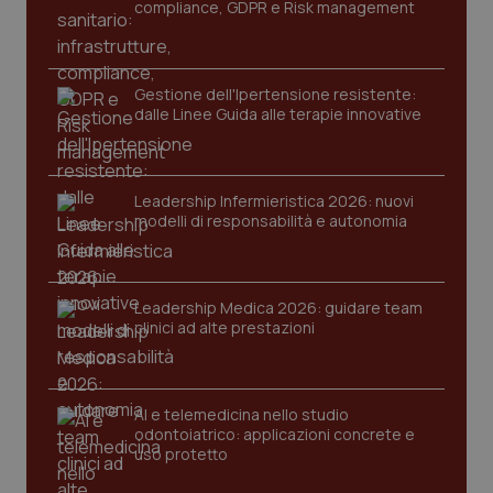
compliance, GDPR e Risk management
protette del sito. Il sito web non è in grado di
funzionare correttamente senza questi cookie.
Nome
Fornitore
/
Dominio
Scaden
Gestione dell'Ipertensione resistente:
VISITOR_PRIVACY_METADATA
5 mesi
YouTube
dalle Linee Guida alle terapie innovative
settim
.youtube.com
Leadership Infermieristica 2026: nuovi
modelli di responsabilità e autonomia
Leadership Medica 2026: guidare team
clinici ad alte prestazioni
AI e telemedicina nello studio
odontoiatrico: applicazioni concrete e
uso protetto
CookieScriptConsent
5 mesi
CookieScript
settim
www.quotidianosanita.it