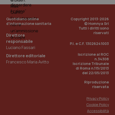
PHPSESSID
Sessio
PHP.net
www.quotidianosanita.it
Quotidiano online
Copyright 2013-2026
d'informazione sanitaria
© Homnya Srl
Tutti i diritti sono
riservati
Direttore
responsabile
P.I. e C.F. 13026241003
Luciano Fassari
Iscrizione al ROC
Direttore editoriale
n.34308
Francesco Maria Avitto
Iscrizione Tribunale
di Roma n.115/2013
del 22/05/2013
Riproduzione
riservata
Privacy Policy
Cookie Policy
_ga_KM60CM4NPH
.quotidianosanita.it
1 anno
Accessibilità
mes