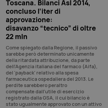
Toscana. Bilanci Asl 2014,
concluso l’iter di
Scienza e Farmaci
approvazione:
Studi e Analisi
disavanzo “tecnico” di oltre
22 mln
Lettere al direttore
Come spiegato dalla Regione, il passivo
Edizioni Regionali
sarebbe però determinato unicamente
della ritardata attribuzione, da parte
QS Pro
dell'Agenzia italiana del farmaco (Aifa),
del 'payback' relativo alla spesa
Professionisti Sanitari.AI
farmaceutica ospedaliera del 2013. Le
perdite sarebbero peraltro
Abruzzo
QS Pro Gold
compensate dall'utile di esercizio
registrato dalla GSA, il cui bilancio è
QS Club
Newsletter
Basilicata
Artrite & artrosi
stato ugualmente approvato con un attivo