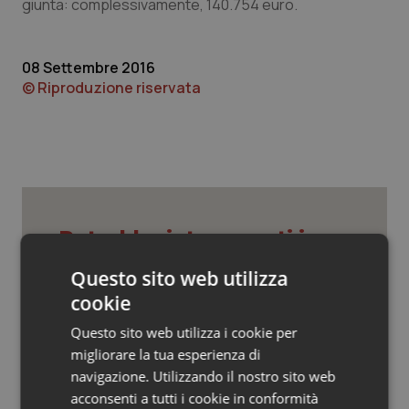
Valle D’Aosta
Oncodermatologia
giunta: complessivamente, 140.754 euro.
Veneto
Oncoematologia
08 Settembre 2016
© Riproduzione riservata
Oncologia & Nutrizione
Psoriasi & pelle
Quotidiano Cardiologia
Potrebbe interessarti in
Quotidiano Chirurgia
Regioni e Asl
Questo sito web utilizza
Quotidiano Oncologia
cookie
Cresce la ricerca in Emilia-Romagna:
Questo sito web utilizza i cookie per
Quotidiano Pediatria
nel 2025 condotti 1.530 studi, il
migliorare la tua esperienza di
numero più alto degli ultimi cinque
anni
navigazione. Utilizzando il nostro sito web
Rene & patologie urogenitali
acconsenti a tutti i cookie in conformità