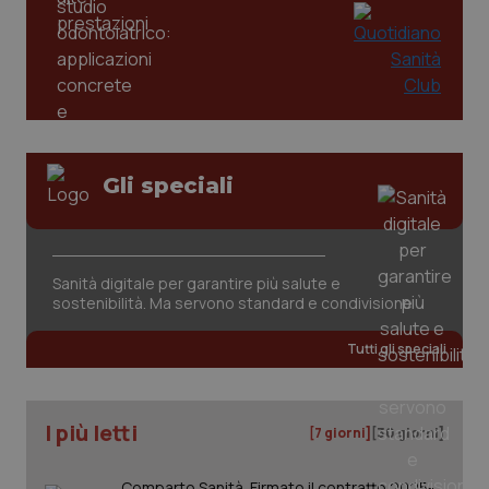
Gli speciali
tracking-sites-ironfish-
www.quotidianosanita.it
4
tracking-enable
settim
2 gior
Sanità digitale per garantire più salute e
sostenibilità. Ma servono standard e condivisione
Tutti gli speciali
tracking-sites-ironfish-
www.quotidianosanita.it
4
session-id
settim
2 gior
I più letti
[7 giorni]
[30 giorni]
_ga
1 anno
Comparto Sanità. Firmato il contratto 2025-
Google LLC