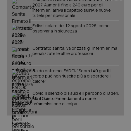
mes
.quotidianosanita.it
2027. Aumenti fino a 240 euro per gli
infermieri, arriva il capitolo sull'IA e nuove
tutele per il personale
Eclissi solare del 12 agosto 2026, come
osservarla in sicurezza
Contratto sanità, valorizzati gli infermieri ma
penalizzate le altre professioni
Caldo estremo, FADOI: “Sopra i 40 gradi il
corpo può non riuscire più a disperdere il
calore”
Covid. Il silenzio di Fauci e il perdono di Biden.
Ma il Quinto Emendamento non è
un’ammissione di colpa