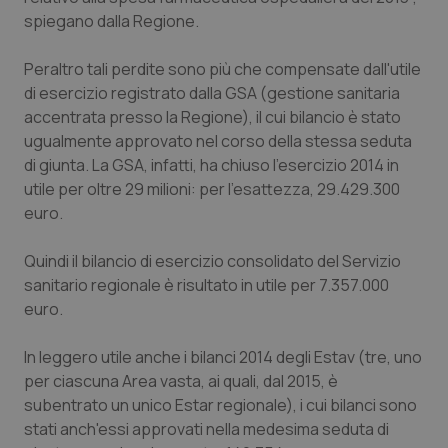
spiegano dalla Regione.
Piemonte
HIV
Peraltro tali perdite sono più che compensate dall'utile
Provincia Autonoma di Bolzano
Infezioni & Febbre
di esercizio registrato dalla GSA (gestione sanitaria
accentrata presso la Regione), il cui bilancio è stato
Provincia Autonoma di Trento
Ipertensione & Scompenso
ugualmente approvato nel corso della stessa seduta
di giunta. La GSA, infatti, ha chiuso l'esercizio 2014 in
utile per oltre 29 milioni: per l'esattezza, 29.429.300
Puglia
Malattie rare
euro.
Sardegna
Malattia di Crohn & Rettocolite Ulcerosa
Quindi il bilancio di esercizio consolidato del Servizio
sanitario regionale è risultato in utile per 7.357.000
Sicilia
Neuroscienze & patologie neurodegenerative
euro.
Toscana
Obesità
In leggero utile anche i bilanci 2014 degli Estav (tre, uno
per ciascuna Area vasta, ai quali, dal 2015, è
Umbria
Oftalmologia
subentrato un unico Estar regionale), i cui bilanci sono
stati anch'essi approvati nella medesima seduta di