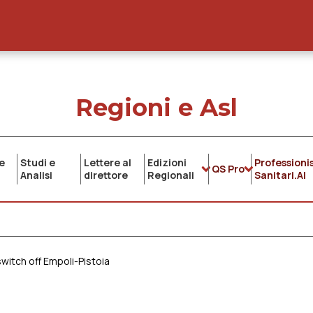
Regioni e Asl
e
Studi e
Lettere al
Edizioni
Professionis
QS Pro
Analisi
direttore
Regionali
Sanitari.AI
witch off Empoli-Pistoia