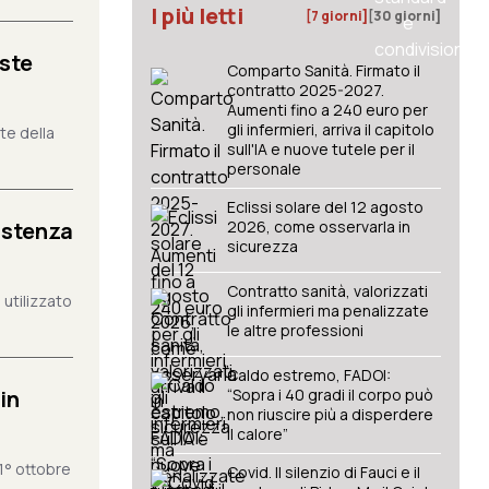
I più letti
[7 giorni]
[30 giorni]
iste
Comparto Sanità. Firmato il
contratto 2025-2027.
Aumenti fino a 240 euro per
gli infermieri, arriva il capitolo
nte della
sull'IA e nuove tutele per il
personale
Eclissi solare del 12 agosto
istenza
2026, come osservarla in
sicurezza
Contratto sanità, valorizzati
utilizzato
gli infermieri ma penalizzate
le altre professioni
Caldo estremo, FADOI:
in
“Sopra i 40 gradi il corpo può
non riuscire più a disperdere
il calore”
1° ottobre
Covid. Il silenzio di Fauci e il