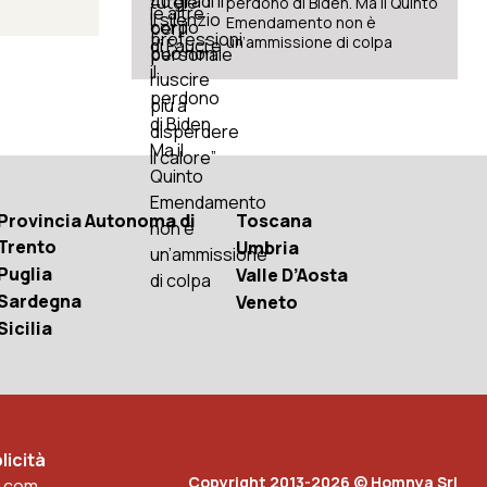
perdono di Biden. Ma il Quinto
Emendamento non è
un’ammissione di colpa
Provincia Autonoma di
Toscana
Trento
Umbria
Puglia
Valle D’Aosta
Sardegna
Veneto
Sicilia
icità
Copyright 2013-2026 © Homnya Srl
.com