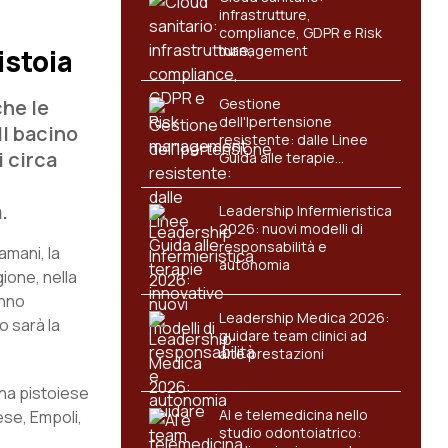
infrastrutture,
compliance, GDPR e Risk
management
istoia
che le
Gestione
dell'Ipertensione
Il bacino
resistente: dalle Linee
i circa
Guida alle terapie
innovative
.
Leadership Infermieristica
2026: nuovi modelli di
responsabilità e
tamani, la
autonomia
gione, nella
anno
Leadership Medica 2026:
o sarà la
guidare team clinici ad
alte prestazioni
ona pistoiese
AI e telemedicina nello
ese, Empoli,
studio odontoiatrico: