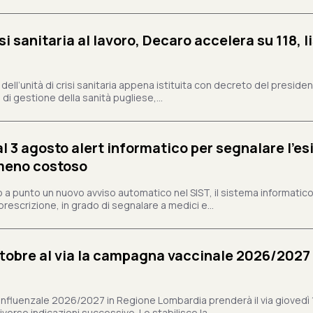
si sanitaria al lavoro, Decaro accelera su 118, l
a, dell’unità di crisi sanitaria appena istituita con decreto del preside
di gestione della sanità pugliese,...
al 3 agosto alert informatico per segnalare l’es
 meno costoso
a punto un nuovo avviso automatico nel SIST, il sistema informatico 
prescrizione, in grado di segnalare a medici e...
ottobre al via la campagna vaccinale 2026/2027 
nfluenzale 2026/2027 in Regione Lombardia prenderà il via giovedì 
erse indicazioni successive. Lo stabilisce la...