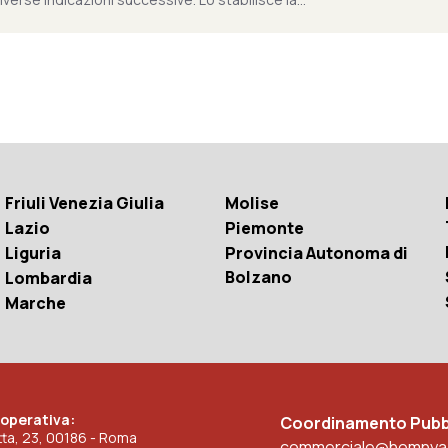
Friuli Venezia Giulia
Molise
Lazio
Piemonte
Liguria
Provincia Autonoma di
Bolzano
Lombardia
Marche
 operativa:
Coordinamento Pubbl
etta, 23, 00186 - Roma
commerciale@homnya