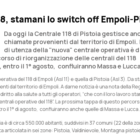
8, stamani lo switch off Empoli-P
Da oggi la Centrale 118 di Pistoia gestisce an
chiamate provenienti dal territorio di Empoli. 
di utenza della "nuova" centrale operativa è d
orso di riorganizzazione delle centrali del 118
e, entro il 1° agosto, confluiranno Massa e Lucca
rativa del 118 di Empoli (Asl 11) e quella di Pistoia (Asl 3). Da s
ti dal territorio di Empoli. A darne notizia è una nota della Re
ritto alla salute a tutti gli operatori, “che con il loro lavoro st
entrali operative del 118”. La prossima tappa di questo percors
ntro il 1° di agosto, confluiranno anche quelle di Massa e Lucca.
a è di circa 550.000 abitanti, suddivisi in 37 comuni (22 della z
a articolata in sei zone: Pistoia, Valdinievole, Montagna pistoi