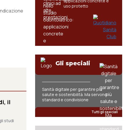
applicazioni concrete e
uso protetto
indicazione
Gli speciali
Sanità digitale per garantire più
salute e sostenibilità. Ma servono
standard e condivisione
, il
Tutti gli speciali
li studi