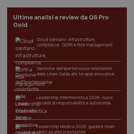
Necessari
Statistici
Marketing
I cookie necessari contribuiscono a rendere fruibile il
Ultime analisi e review da QS Pro
sito web abilitandone funzionalità di base quali la
navigazione sulle pagine e l'accesso alle aree
Gold
protette del sito. Il sito web non è in grado di
funzionare correttamente senza questi cookie.
Cloud sanitario: infrastrutture,
Nome
Fornitore
/
Dominio
Scaden
compliance, GDPR e Risk management
VISITOR_PRIVACY_METADATA
5 mesi
YouTube
settim
.youtube.com
Gestione dell'Ipertensione resistente:
dalle Linee Guida alle terapie innovative
Leadership Infermieristica 2026: nuovi
modelli di responsabilità e autonomia
Leadership Medica 2026: guidare team
clinici ad alte prestazioni