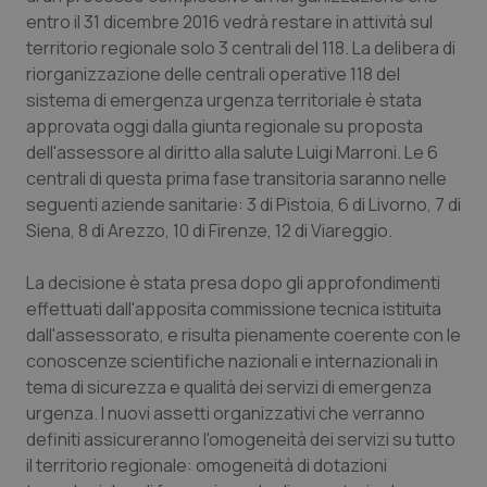
Calabria
Asma & BPCO
entro il 31 dicembre 2016 vedrà restare in attività sul
territorio regionale solo 3 centrali del 118. La delibera di
Campania
Car-T
riorganizzazione delle centrali operative 118 del
sistema di emergenza urgenza territoriale è stata
approvata oggi dalla giunta regionale su proposta
Emilia-Romagna
Colesterolo & coronaropatie
dell'assessore al diritto alla salute Luigi Marroni. Le 6
centrali di questa prima fase transitoria saranno nelle
Friuli Venezia Giulia
Dermatite Atopica
seguenti aziende sanitarie: 3 di Pistoia, 6 di Livorno, 7 di
Siena, 8 di Arezzo, 10 di Firenze, 12 di Viareggio.
Lazio
Diabete & glucometri
La decisione è stata presa dopo gli approfondimenti
Liguria
Disturbi dell’umore
effettuati dall'apposita commissione tecnica istituita
dall'assessorato, e risulta pienamente coerente con le
Lombardia
Dolore
conoscenze scientifiche nazionali e internazionali in
tema di sicurezza e qualità dei servizi di emergenza
Marche
Donna & Salute
urgenza. I nuovi assetti organizzativi che verranno
definiti assicureranno l'omogeneità dei servizi su tutto
il territorio regionale: omogeneità di dotazioni
Molise
Epatiti