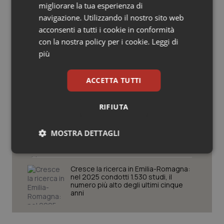
migliorare la tua esperienza di
Salute orale & impianti
navigazione. Utilizzando il nostro sito web
Regione Lombardia scrive al ministro
Schillaci: “Gli attuali indicatori non
acconsenti a tutti i cookie in conformità
fotografano la qualità reale del Ssn”
Sangue & coagulazione
con la nostra policy per i cookie.
Leggi di
più
Tiroide
San Raffaele di Milano. Ispezioni e
criticità riscontrate, stop al
ACCETTA TUTTI
laboratorio di Embriologia
Tumore al seno
RIFIUTA
Punti nascita Toscana. Il ministero ha
Tumore ovarico
deciso: chiusura per Poggibonsi,
monitoraggio di 6 mesi per
MOSTRA DETTAGLI
Montevarchi, deroga di 12 mesi per
Tumori del Polmone & Testa Collo
Nottola
Necessari
Statistici
Marketing
Tumori gastrointestinali
Cresce la ricerca in Emilia-Romagna:
nel 2025 condotti 1.530 studi, il
numero più alto degli ultimi cinque
Ulcera & Reflusso
anni
Vaccini