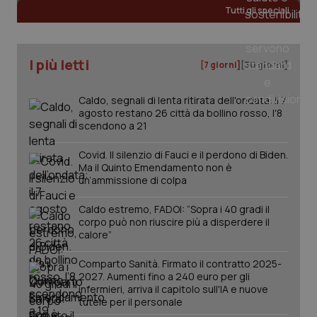
Tutti gli speciali
_ga
1 anno
Google LLC
mes
.quotidianosanita.it
I più letti
[7 giorni]
[30 giorni]
Caldo, segnali di lenta ritirata dell'ondata: il 7
agosto restano 26 città da bollino rosso, l'8
scendono a 21
Covid. Il silenzio di Fauci e il perdono di Biden.
Ma il Quinto Emendamento non è
un’ammissione di colpa
Caldo estremo, FADOI: “Sopra i 40 gradi il
corpo può non riuscire più a disperdere il
calore”
Comparto Sanità. Firmato il contratto 2025-
2027. Aumenti fino a 240 euro per gli
infermieri, arriva il capitolo sull'IA e nuove
tutele per il personale