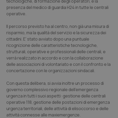
tecnologiche, di formazione degli operatori, e la
presenza del medico di guardia H24 in tutte le centrali
Piemonte
HIV
operative.
Provincia Autonoma di Bolzano
Infezioni & Febbre
Il percorso previsto ha al centro, non già una misura di
risparmio, ma la qualità del servizio e la sicurezza dei
Provincia Autonoma di Trento
Ipertensione & Scompenso
cittadini. E' stato avviato dopo una puntuale
ricognizione delle caratteristiche tecnologiche,
Puglia
Malattie rare
strutturali, operative e professionali delle centrali, e
verrà realizzato in accordo e con la collaborazione
Sardegna
Malattia di Crohn & Rettocolite Ulcerosa
delle associazioni di volontariato e con il confronto e la
concertazione con le organizzazioni sindacali.
Sicilia
Neuroscienze & patologie neurodegenerative
Con questa delibera, si avvia inoltre un processo di
governo complessivo regionale dell'emergenza
Toscana
Obesità
urgenza in tutti i suoi aspetti: gestione delle centrali
operative 118, gestione delle postazioni di emergenza
Umbria
Oftalmologia
urgenza territoriali, delle attività di elisoccorso e delle
attività connesse alle maxiemergenze.