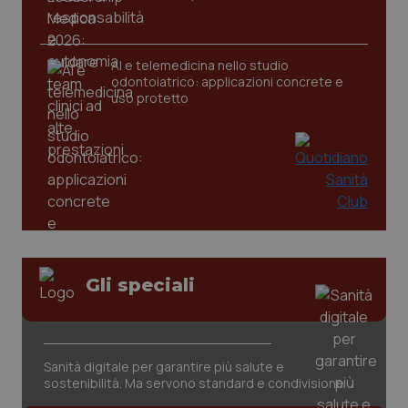
CookieScriptConsent
5 mesi
CookieScript
settim
www.quotidianosanita.it
AI e telemedicina nello studio
odontoiatrico: applicazioni concrete e
uso protetto
tracking-sites-ironfish-
www.quotidianosanita.it
4
tracking-enable
settim
Gli speciali
2 gior
Sanità digitale per garantire più salute e
tracking-sites-ironfish-
www.quotidianosanita.it
4
session-id
settim
sostenibilità. Ma servono standard e condivisione
2 gior