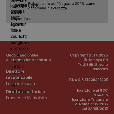
Eclissi solare del 12 agosto 2026, come
osservarla in sicurezza
PHPSESSID
Sessio
PHP.net
www.quotidianosanita.it
Quotidiano online
Copyright 2013-2026
d'informazione sanitaria
© Homnya Srl
Tutti i diritti sono
riservati
Direttore
responsabile
P.I. e C.F. 13026241003
Luciano Fassari
Iscrizione al ROC
Direttore editoriale
n.34308
Francesco Maria Avitto
Iscrizione Tribunale
di Roma n.115/2013
del 22/05/2013