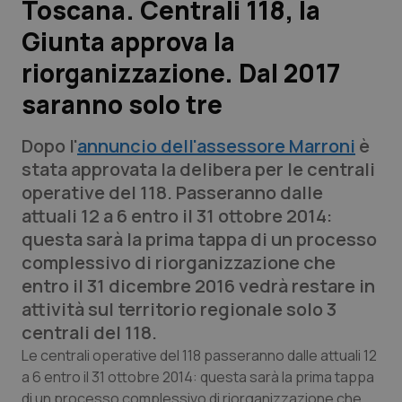
Toscana. Centrali 118, la
Giunta approva la
Scienza e Farmaci
riorganizzazione. Dal 2017
Studi e Analisi
saranno solo tre
Lettere al direttore
Dopo l'
annuncio dell'assessore Marroni
è
stata approvata la delibera per le centrali
Edizioni Regionali
operative del 118. Passeranno dalle
attuali 12 a 6 entro il 31 ottobre 2014:
QS Pro
questa sarà la prima tappa di un processo
complessivo di riorganizzazione che
Professionisti Sanitari.AI
entro il 31 dicembre 2016 vedrà restare in
attività sul territorio regionale solo 3
Abruzzo
QS Pro Gold
centrali del 118.
Le centrali operative del 118 passeranno dalle attuali 12
QS Club
Newsletter
Basilicata
Artrite & artrosi
a 6 entro il 31 ottobre 2014: questa sarà la prima tappa
di un processo complessivo di riorganizzazione che