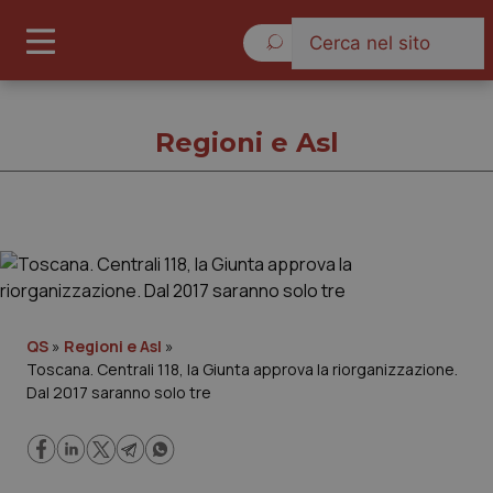
Venerdì 7 Agosto 2026
Regioni e Asl
Regioni e Asl
Cronache
QS
»
Regioni e Asl
»
Toscana. Centrali 118, la Giunta approva la riorganizzazione.
Governo e Parlamento
Dal 2017 saranno solo tre
Regioni e Asl
Lavoro e Professioni