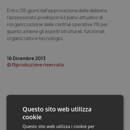
Valle D’Aosta
Oncodermatologia
Entro 120 giorni dall'approvazione della delibera,
Veneto
Oncoematologia
l'assessorato predisporrà il piano attuativo di
riorganizzazione delle centrali operative 118 per
Oncologia & Nutrizione
quanto attiene gli aspetti strutturali, funzionali,
organizzativi e tecnologici.
Psoriasi & pelle
16 Dicembre 2013
Quotidiano Cardiologia
© Riproduzione riservata
Quotidiano Chirurgia
Quotidiano Oncologia
Quotidiano Pediatria
Questo sito web utilizza
Potrebbe interessarti in
cookie
Regioni e Asl
Rene & patologie urogenitali
Questo sito web utilizza i cookie per