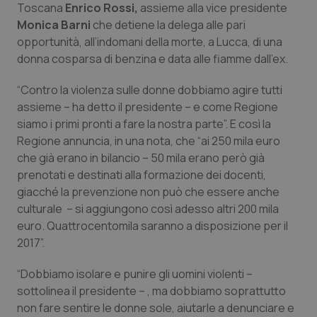
Toscana
Enrico Rossi,
assieme alla vice presidente
Calabria
Asma & BPCO
Monica Barni
che detiene la delega alle pari
opportunità, all’indomani della morte, a Lucca, di una
Campania
Car-T
donna cosparsa di benzina e data alle fiamme dall’ex.
Emilia-Romagna
Colesterolo & coronaropatie
“Contro la violenza sulle donne dobbiamo agire tutti
assieme – ha detto il presidente – e come Regione
Friuli Venezia Giulia
Dermatite Atopica
siamo i primi pronti a fare la nostra parte”. E così la
Regione annuncia, in una nota, che “ai 250 mila euro
Lazio
Diabete & glucometri
che già erano in bilancio – 50 mila erano però già
prenotati e destinati alla formazione dei docenti,
giacché la prevenzione non può che essere anche
Liguria
Disturbi dell’umore
culturale – si aggiungono così adesso altri 200 mila
euro. Quattrocentomila saranno a disposizione per il
Lombardia
Dolore
2017”.
Marche
Donna & Salute
“Dobbiamo isolare e punire gli uomini violenti –
sottolinea il presidente – , ma dobbiamo soprattutto
Molise
Epatiti
non fare sentire le donne sole, aiutarle a denunciare e