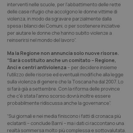
interventi nelle scuole, per l'abbattimento delle rette
Salute orale & impianti
delle case rifugio che accolgono le donne vittime di
violenza, in modo da sgravare parzialmente dalla
Sangue & coagulazione
spesa i bilanci dei Comuni, o per sostenere iniziative
per aiutare le donne che hanno subito violenze a
Tiroide
reinserirsi nel mondo del lavoro”.
Tumore al seno
Ma la Regione non annuncia solo nuove risorse.
“Sarà costituito anche un comitato – Regione,
Anci e centri antiviolenza
– per decidere insieme
Tumore ovarico
l'utilizzo delle risorse ed eventuali modifiche alla legge
sulla violenza di genere che la Toscana ha dal 2007. Lo
Tumori del Polmone & Testa Collo
si farà già a settembre. Con la riforma delle province
che c'è stata l'anno scorso dovrà inoltre essere
Tumori gastrointestinali
probabilmente ridiscussa anche la governance”.
Ulcera & Reflusso
“Sui giornali e nei media finiscono i fatti di cronaca più
eclatanti – conclude Barni – ma i dati ci raccontano una
Vaccini
realtà sommersa molto più complessa e sottovalutata.