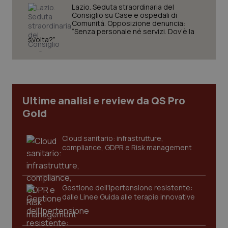
Lazio. Seduta straordinaria del
Consiglio su Case e ospedali di
Comunità. Opposizione denuncia:
“Senza personale né servizi. Dov’è la
svolta?”
tracking-sites-ironfish-
www.quotidianosanita.it
4
tracking-enable
settim
2 gior
Ultime analisi e review da QS Pro
Gold
tracking-sites-ironfish-
www.quotidianosanita.it
4
session-id
settim
Cloud sanitario: infrastrutture,
2 gior
compliance, GDPR e Risk management
_ga
1 anno
Google LLC
Gestione dell'Ipertensione resistente:
mes
.quotidianosanita.it
dalle Linee Guida alle terapie innovative