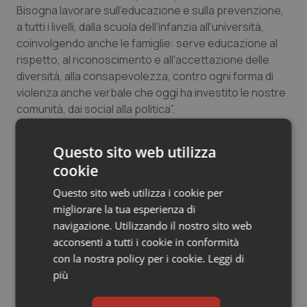
Bisogna lavorare sull'educazione e sulla prevenzione,
a tutti i livelli, dalla scuola dell'infanzia all'università,
coinvolgendo anche le famiglie: serve educazione al
rispetto, al riconoscimento e all'accettazione delle
diversità, alla consapevolezza, contro ogni forma di
violenza anche verbale che oggi ha investito le nostre
comunità, dai social alla politica”.
Dodici in tutto sono state le donne uccise in
Questo sito web utilizza
Toscana nel 2014:
i numeri sono contenuti nell'ultimo
cookie
rapporto disponibile, “quello sul 2015 è ancora in corso
di stesura”, spiega la Regione. Che evidenzia come
Questo sito web utilizza i cookie per
“praticamente è una donna uccisa al mese, mentre in
migliorare la tua esperienza di
77, per mano di un familiare, sono morte dal 2006 al
navigazione. Utilizzando il nostro sito web
2014, una ogni 46 giorni, 'colpevoli' solo tante volte di
acconsenti a tutti i cookie in conformità
voler decidere da sole e di non volersi fare imporre
con la nostra policy per i cookie.
Leggi di
decisioni da altri”.
più
Duemilacinquecento sono invece le donne che,