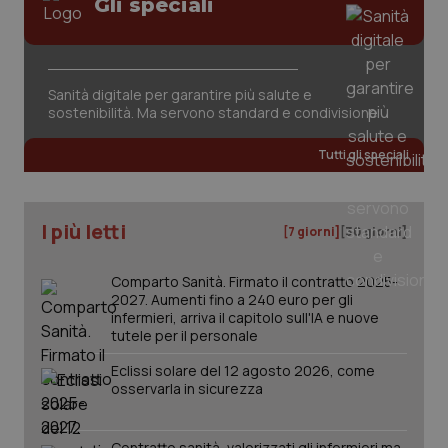
Gli speciali
Sanità digitale per garantire più salute e
sostenibilità. Ma servono standard e condivisione
Tutti gli speciali
I più letti
[7 giorni]
[30 giorni]
Comparto Sanità. Firmato il contratto 2025-
2027. Aumenti fino a 240 euro per gli
infermieri, arriva il capitolo sull'IA e nuove
tutele per il personale
_ga_KM60CM4NPH
.quotidianosanita.it
1 anno
mes
Eclissi solare del 12 agosto 2026, come
osservarla in sicurezza
Contratto sanità, valorizzati gli infermieri ma