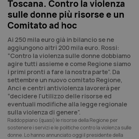
Toscana. Contro la violenza
sulle donne più risorse e un
Scienza e Farmaci
Comitato ad hoc
Studi e Analisi
Ai 250 mila euro già in bilancio se ne
Lettere al direttore
aggiungono altri 200 mila euro. Rossi:
“Contro la violenza sulle donne dobbiamo
Edizioni Regionali
agire tutti assieme e come Regione siamo
i primi pronti a fare la nostra parte”. Da
QS Pro
settembre un nuovo comitato Regione,
Anci e centri antiviolenza lavorerà per
Professionisti Sanitari.AI
“decidere l'utilizzo delle risorse ed
eventuali modifiche alla legge regionale
Abruzzo
QS Pro Gold
sulla violenza di genere”.
Raddoppiano (quasi) le risorse della Regione per
QS Club
Newsletter
Basilicata
Artrite & artrosi
sostenere i servizi e le politiche contro la violenza sulle
donne. Lo hanno annunciato oggi il presidente della