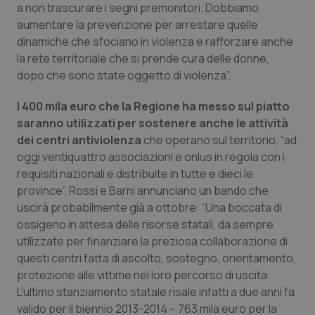
a non trascurare i segni premonitori. Dobbiamo
Piemonte
HIV
aumentare la prevenzione per arrestare quelle
dinamiche che sfociano in violenza e rafforzare anche
la rete territoriale che si prende cura delle donne,
Provincia Autonoma di Bolzano
Infezioni & Febbre
dopo che sono state oggetto di violenza”.
Provincia Autonoma di Trento
Ipertensione & Scompenso
I 400 mila euro che la Regione ha messo sul piatto
saranno utilizzati per sostenere anche le attività
Puglia
Malattie rare
dei centri antiviolenza
che operano sul territorio, “ad
oggi ventiquattro associazioni e onlus in regola con i
Sardegna
Malattia di Crohn & Rettocolite Ulcerosa
requisiti nazionali e distribuite in tutte e dieci le
province”. Rossi e Barni annunciano un bando che
Sicilia
Neuroscienze & patologie neurodegenerative
uscirà probabilmente già a ottobre: “Una boccata di
ossigeno in attesa delle risorse statali, da sempre
utilizzate per finanziare la preziosa collaborazione di
Toscana
Obesità
questi centri fatta di ascolto, sostegno, orientamento,
protezione alle vittime nel loro percorso di uscita.
Umbria
Oftalmologia
L'ultimo stanziamento statale risale infatti a due anni fa
valido per il biennio 2013-2014 – 763 mila euro per la