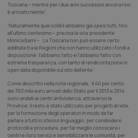
Valle D’Aosta
Oncodermatologia
Toscana – mentre per i due anni successivi ancora non
è arrivato niente”.
Veneto
Oncoematologia
“Naturalmente quei soldi li abbiamo già spesi tutti, fino
Oncologia & Nutrizione
all'ultimo centesimo – precisa la vice presidente
Monica Barni – . La Toscana non può essere certo
additata tra le Regioni che non hanno utilizzato i fondi a
Psoriasi & pelle
disposizione: l'abbiamo fatto e l'abbiamo fatto con
estrema trasparenza, con tanto di rendicontazione in
Quotidiano Cardiologia
open data disponibile sul sito dell'ente”.
Quotidiano Chirurgia
Come descritto nella nota regionale, “il 40 per cento
dei 763 mila euro arrivati dallo Stato per il 2013 e 2014
Quotidiano Oncologia
sono andati ai centri antiviolenza, attraverso le
Province; il resto è stato utilizzato per progetti di rete,
Quotidiano Pediatria
per la formazione degli operatori in modo da far
parlare a tutti lo stesso linguaggio, per condividere
protocolli e procedure, per far meglio conoscere i
Rene & patologie urogenitali
centri e i loro servizi e sensibilizzare le comunità, per