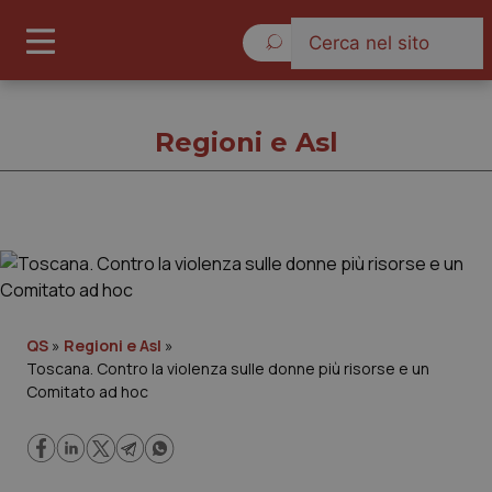
Giovedì 6 Agosto 2026
Regioni e Asl
Regioni e Asl
Cronache
QS
»
Regioni e Asl
»
Toscana. Contro la violenza sulle donne più risorse e un
Governo e Parlamento
Comitato ad hoc
Regioni e Asl
Lavoro e Professioni