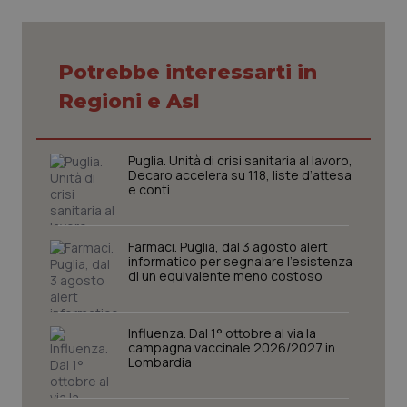
VISITOR_PRIVACY_METADATA
5 mesi
YouTube
settim
.youtube.com
Potrebbe interessarti in
Regioni e Asl
Puglia. Unità di crisi sanitaria al lavoro,
Decaro accelera su 118, liste d’attesa
e conti
Farmaci. Puglia, dal 3 agosto alert
informatico per segnalare l’esistenza
di un equivalente meno costoso
CookieScriptConsent
5 mesi
CookieScript
settim
www.quotidianosanita.it
Influenza. Dal 1° ottobre al via la
campagna vaccinale 2026/2027 in
Lombardia