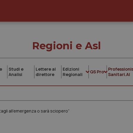
Regioni e Asl
e
Studi e
Lettere al
Edizioni
Professionis
QS Pro
Analisi
direttore
Regionali
Sanitari.AI
tagli all’emergenza o sarà sciopero”