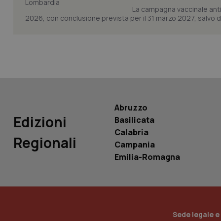
La campagna vaccinale anti
2026, con conclusione prevista per il 31 marzo 2027, salvo div
tracking-sites-ironf
tracking-enable
tracking-sites-ironf
session-id
_ga
Abruzzo
Edizioni
Basilicata
Calabria
Regionali
Campania
PHPSESSID
Emilia-Romagna
_ga_KM60CM4NPH
Sede legale e