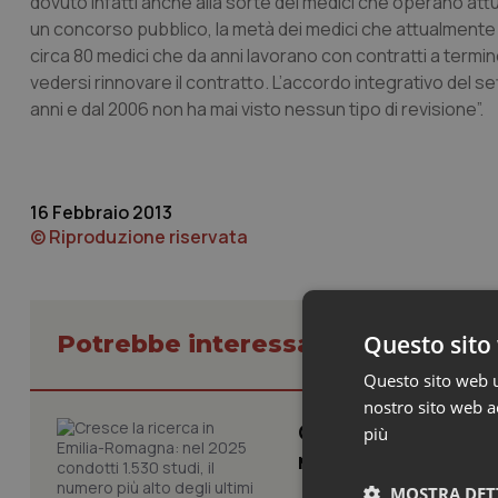
dovuto infatti anche alla sorte dei medici che operano attu
un concorso pubblico, la metà dei medici che attualmente
circa 80 medici che da anni lavorano con contratti a termin
vedersi rinnovare il contratto. L’accordo integrativo del s
anni e dal 2006 non ha mai visto nessun tipo di revisione”.
16 Febbraio 2013
© Riproduzione riservata
Potrebbe interessarti in Regioni 
Questo sito 
Questo sito web ut
nostro sito web ac
Cresce la ricerca i
più
numero più alto de
MOSTRA DET