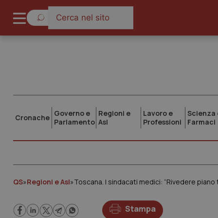
Governo e
Regioni e
Lavoro e
Scienza 
Cronache
Parlamento
Asl
Professioni
Farmaci
QS
»
Regioni e Asl
»
Toscana. I sindacati medici: “Rivedere piano 
Stampa