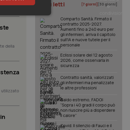
li studi
I più letti
[7 giorni]
[30 giorni]
keting
Comparto Sanità. Firmato il
contratto 2025-2027.
iste
Aumenti fino a 240 euro per
gli infermieri, arriva il capitolo
sull'IA e nuove tutele per il
personale
nte della
Eclissi solare del 12 agosto
2026, come osservarla in
sicurezza
igazione sulle pagine
istenza
kie.
Contratto sanità, valorizzati
gli infermieri ma penalizzate
le altre professioni
er memorizzare le
utilizzato
utente per la loro
 dati sul consenso
Caldo estremo, FADOI:
itiche e
“Sopra i 40 gradi il corpo può
tendo che le loro
non riuscire più a disperdere
ssioni future.
il calore”
in
l servizio Cookie-
erenze di consenso
Covid. Il silenzio di Fauci e il
sario che il banner