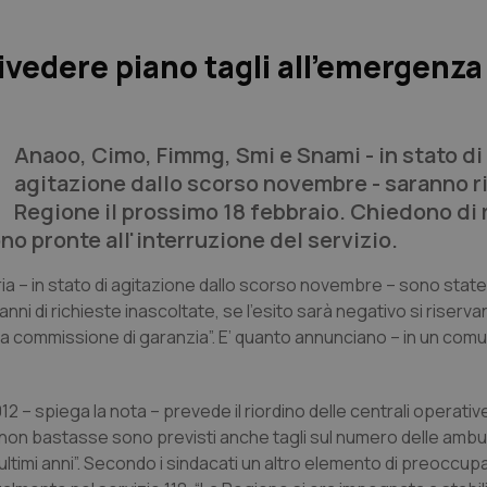
ivedere piano tagli all’emergenza
Anaoo, Cimo, Fimmg, Smi e Snami - in stato di
agitazione dallo scorso novembre - saranno r
Regione il prossimo 18 febbraio. Chiedono di 
ono pronte all'interruzione del servizio.
ia – in stato di agitazione dallo scorso novembre – sono sta
i di richieste inascoltate, se l’esito sarà negativo si riserva
a commissione di garanzia”. E’ quanto annunciano – in un comu
2 – spiega la nota – prevede il riordino delle centrali operative
se non bastasse sono previsti anche tagli sul numero delle amb
ultimi anni”. Secondo i sindacati un altro elemento di preoccup