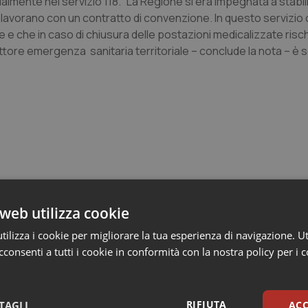
almente nel servizio 118. “La Regione si era impegnata a stabi
 lavorano con un contratto di convenzione. In questo servizi
e e che in caso di chiusura delle postazioni medicalizzate risc
ettore emergenza sanitaria territoriale – conclude la nota – è
e Asl
web utilizza cookie
ilizza i cookie per migliorare la tua esperienza di navigazione. Ut
consenti a tutti i cookie in conformità con la nostra policy per i 
n Emilia-Romagna: nel 2025 condotti 1.530 studi
gli ultimi cinque anni
RIFIUTA
TAGLI
ACC