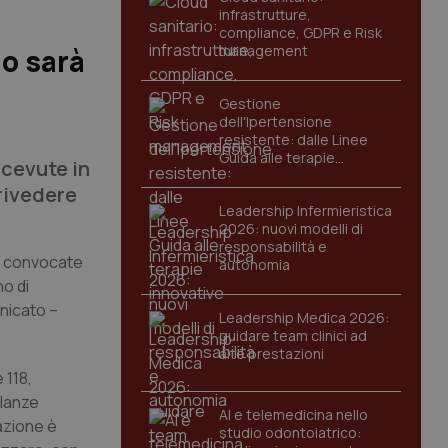
infrastrutture,
compliance, GDPR e Risk
management
 o sarà
Gestione
dell'Ipertensione
resistente: dalle Linee
Guida alle terapie
icevute in
innovative
rivedere
Leadership Infermieristica
2026: nuovi modelli di
responsabilità e
te convocate
autonomia
no di
nicato –
Leadership Medica 2026:
guidare team clinici ad
alte prestazioni
 118,
ulanze
AI e telemedicina nello
azione è
studio odontoiatrico: