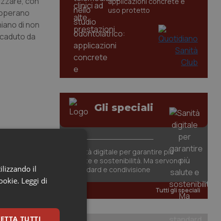
lizzare, con
applicazioni concrete e
uso protetto
o operano
hiano di non
 scaduto da
Gli speciali
Sanità digitale per garantire più
salute e sostenibilità. Ma servono
ilizzando il
standard e condivisione
cookie.
Leggi di
, il
Tutti gli speciali
ETTA TUTTI