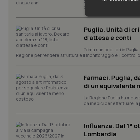
Cresce il volume della ricer
condotti dalla rete regionale
Neces
Puglia. Unità di cri
d’attesa e conti
Prima riunione, ieri in Pugli
Regione per rendere strutturale il monitoraggio e il controllo 
I cookie necessari con
Farmaci. Puglia, d
e l'accesso alle aree 
di un equivalente
Nome
VISITOR_PRIVACY_
La Regione Puglia ha messo 
da medici per effettuare la 
Influenza. Dal 1° 
CookieScriptConse
Lombardia