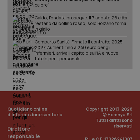
calore”
Caldo, l’ondata prosegue. Il 7 agosto 26 città
restano da bollino rosso, solo Bolzano torna
in giallo
Comparto Sanità. Firmato il contratto 2025-
2027. Aumenti fino a 240 euro per gli
infermieri, arriva il capitolo sull'IA e nuove
tutele per il personale
Quotidiano online
Copyright 2013-2026
d'informazione sanitaria
© Homnya Srl
Tutti i diritti sono
riservati
Direttore
PHPSESSID
Sessio
PHP.net
www.quotidianosanita.it
responsabile
P.I. e C.F. 13026241003