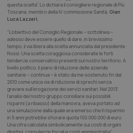
Calabria
Asma & BPCO
questa scelta”. Lo dichiara il consigliere regionale di Più
Toscana, membro della IV commissione Sanità,
Gian
Luca Lazzeri.
Campania
Car-T
"L’obiettivo del Consiglio Regionale – sottolinea –
Emilia-Romagna
Colesterolo & coronaropatie
adesso deve essere quello di dare, in brevissimo
tempo, il via libera alla scelta annunciata dal presidente
Friuli Venezia Giulia
Dermatite Atopica
Rossi. Una scelta coraggiosa considerate le forti
tendenze conservatrici presenti sul nostro territorio. A
Lazio
Diabete & glucometri
livello politico, il piano di riduzione delle aziende
sanitarie – continua – è stato da me sostenuto fin dal
Liguria
Disturbi dell’umore
2010 come unica via di riduzione di sprechi senza
gravare sull’erogazione dei servizi sanitari. Nel 2013
l’analisi del nostro gruppo consiliare sui possibili
Lombardia
Dolore
risparmi (a ribasso) della manovra, aveva portato ad
una simulazione dalla quale era emerso che il risparmio
Marche
Donna & Salute
in 5 anni potrebbe sfiorare quota 150.000.000 di euro.
Una cifra calcolata simbolicamente sui costi di organi
Molise
Epatiti
direttivi, consulenze fiscali e costi amministrativi”.