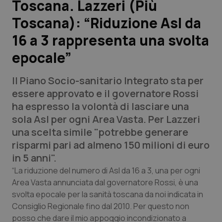
Toscana. Lazzeri (Più
Toscana): “Riduzione Asl da
Scienza e Farmaci
16 a 3 rappresenta una svolta
Studi e Analisi
epocale”
Lettere al direttore
Il Piano Socio-sanitario Integrato sta per
essere approvato e il governatore Rossi
Edizioni Regionali
ha espresso la volontà di lasciare una
sola Asl per ogni Area Vasta. Per Lazzeri
QS Pro
una scelta simile "potrebbe generare
risparmi pari ad almeno 150 milioni di euro
Professionisti Sanitari.AI
in 5 anni".
“La riduzione del numero di Asl da 16 a 3, una per ogni
Abruzzo
QS Pro Gold
Area Vasta annunciata dal governatore Rossi, è una
svolta epocale per la sanità toscana da noi indicata in
QS Club
Newsletter
Basilicata
Artrite & artrosi
Consiglio Regionale fino dal 2010. Per questo non
posso che dare il mio appoggio incondizionato a