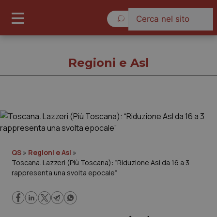
Domenica 9 Agosto 2026
Regioni e Asl
Regioni e Asl
Cronache
QS
»
Regioni e Asl
»
Toscana. Lazzeri (Più Toscana): “Riduzione Asl da 16 a 3
Governo e Parlamento
rappresenta una svolta epocale”
Regioni e Asl
Lavoro e Professioni