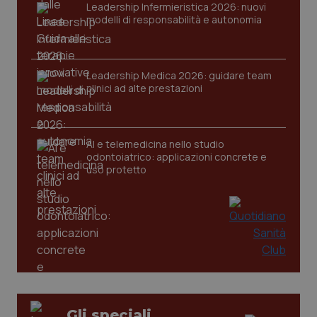
VISITOR_PRIVACY_METADATA
5 mesi
YouTube
Leadership Infermieristica 2026: nuovi
settim
.youtube.com
modelli di responsabilità e autonomia
Leadership Medica 2026: guidare team
clinici ad alte prestazioni
AI e telemedicina nello studio
odontoiatrico: applicazioni concrete e
uso protetto
CookieScriptConsent
5 mesi
CookieScript
settim
www.quotidianosanita.it
Gli speciali