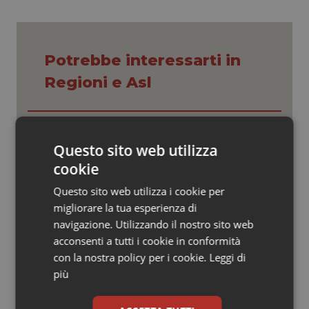
Valle D’Aosta
Oncodermatologia
Veneto
Oncoematologia
Potrebbe interessarti in
Oncologia & Nutrizione
Regioni e Asl
Psoriasi & pelle
Settimana della Scienza dello
Spallanzani: capire la ricerca per
Quotidiano Cardiologia
Questo sito web utilizza
comprendere il presente
cookie
Quotidiano Chirurgia
Questo sito web utilizza i cookie per
Regione Lombardia scrive al ministro
Schillaci: “Gli attuali indicatori non
migliorare la tua esperienza di
fotografano la qualità reale del Ssn”
Quotidiano Oncologia
navigazione. Utilizzando il nostro sito web
acconsenti a tutti i cookie in conformità
Quotidiano Pediatria
con la nostra policy per i cookie.
Leggi di
Case di comunità. La sfida ora è
riempirle di professionisti e servizi. Il
più
punto della Conferenza delle Regioni
Rene & patologie urogenitali