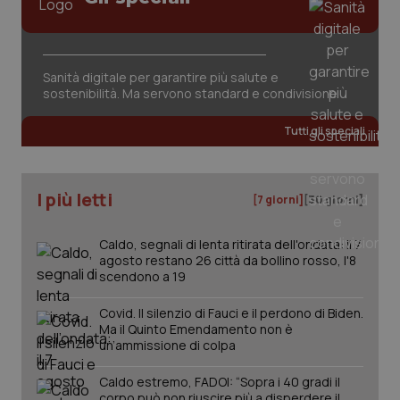
Sanità digitale per garantire più salute e
sostenibilità. Ma servono standard e condivisione
tracking-sites-ironfish-
www.quotidianosanita.it
4
tracking-enable
Tutti gli speciali
settim
2 gior
I più letti
[7 giorni]
[30 giorni]
tracking-sites-ironfish-
www.quotidianosanita.it
4
session-id
settim
Caldo, segnali di lenta ritirata dell'ondata: il 7
2 gior
agosto restano 26 città da bollino rosso, l'8
scendono a 19
Covid. Il silenzio di Fauci e il perdono di Biden.
_ga
1 anno
Google LLC
Ma il Quinto Emendamento non è
mes
.quotidianosanita.it
un’ammissione di colpa
Caldo estremo, FADOI: “Sopra i 40 gradi il
corpo può non riuscire più a disperdere il