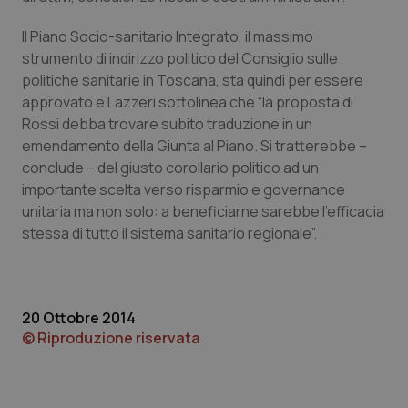
Piemonte
HIV
Il Piano Socio-sanitario Integrato, il massimo
strumento di indirizzo politico del Consiglio sulle
Provincia Autonoma di Bolzano
Infezioni & Febbre
politiche sanitarie in Toscana, sta quindi per essere
approvato e Lazzeri sottolinea che “la proposta di
Rossi debba trovare subito traduzione in un
Provincia Autonoma di Trento
Ipertensione & Scompenso
emendamento della Giunta al Piano. Si tratterebbe –
conclude – del giusto corollario politico ad un
Puglia
Malattie rare
importante scelta verso risparmio e governance
unitaria ma non solo: a beneficiarne sarebbe l’efficacia
Sardegna
Malattia di Crohn & Rettocolite Ulcerosa
stessa di tutto il sistema sanitario regionale”.
Sicilia
Neuroscienze & patologie neurodegenerative
Toscana
Obesità
20 Ottobre 2014
© Riproduzione riservata
Umbria
Oftalmologia