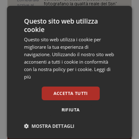
Valle D’Aosta
Oncodermatologia
fotografano la qualità reale del Ssn”
Veneto
Oncoematologia
Questo sito web utilizza
Case di comunità. La sfida ora è
cookie
riempirle di professionisti e servizi. Il
Oncologia & Nutrizione
punto della Conferenza delle Regioni
Questo sito web utilizza i cookie per
migliorare la tua esperienza di
Psoriasi & pelle
San Raffaele di Milano. Ispezioni e
navigazione. Utilizzando il nostro sito web
criticità riscontrate, stop al
acconsenti a tutti i cookie in conformità
laboratorio di Embriologia
Quotidiano Cardiologia
con la nostra policy per i cookie.
Leggi di
più
Quotidiano Chirurgia
ACCETTA TUTTI
Quotidiano Oncologia
Ultime analisi e review da QS Pro
RIFIUTA
Gold
Quotidiano Pediatria
MOSTRA DETTAGLI
Cloud sanitario: infrastrutture,
Rene & patologie urogenitali
compliance, GDPR e Risk management