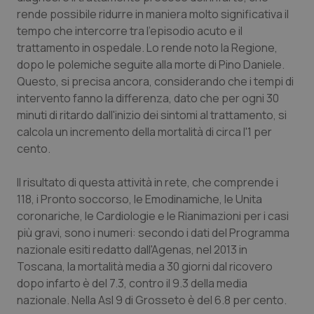
Calabria
Asma & BPCO
rende possibile ridurre in maniera molto significativa il
tempo che intercorre tra l'episodio acuto e il
Campania
Car-T
trattamento in ospedale. Lo rende noto la Regione,
dopo le polemiche seguite alla morte di Pino Daniele.
Questo, si precisa ancora, considerando che i tempi di
Emilia-Romagna
Colesterolo & coronaropatie
intervento fanno la differenza, dato che per ogni 30
minuti di ritardo dall'inizio dei sintomi al trattamento, si
Friuli Venezia Giulia
Dermatite Atopica
calcola un incremento della mortalità di circa l'1 per
cento.
Lazio
Diabete & glucometri
Il risultato di questa attività in rete, che comprende i
Liguria
Disturbi dell’umore
118, i Pronto soccorso, le Emodinamiche, le Unita
coronariche, le Cardiologie e le Rianimazioni per i casi
Lombardia
Dolore
più gravi, sono i numeri: secondo i dati del Programma
nazionale esiti redatto dall'Agenas, nel 2013 in
Marche
Donna & Salute
Toscana, la mortalità media a 30 giorni dal ricovero
dopo infarto è del 7.3, contro il 9.3 della media
nazionale. Nella Asl 9 di Grosseto è del 6.8 per cento.
Molise
Epatiti