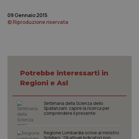
Piemonte
HIV
09 Gennaio 2015
© Riproduzione riservata
Provincia Autonoma di Bolzano
Infezioni & Febbre
Provincia Autonoma di Trento
Ipertensione & Scompenso
Puglia
Malattie rare
Potrebbe interessarti in
Sardegna
Malattia di Crohn & Rettocolite Ulcerosa
Regioni e Asl
Sicilia
Neuroscienze & patologie neurodegenerative
Settimana della Scienza dello
Toscana
Obesità
Spallanzani: capire la ricerca per
comprendere il presente
Umbria
Oftalmologia
Regione Lombardia scrive al ministro
Schillaci: “Gli attuali indicatori non