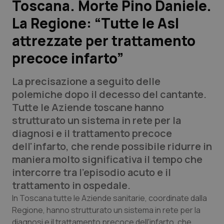
Toscana. Morte Pino Daniele.
La Regione: “Tutte le Asl
Scienza e Farmaci
attrezzate per trattamento
Studi e Analisi
precoce infarto”
Lettere al direttore
La precisazione a seguito delle
polemiche dopo il decesso del cantante.
Edizioni Regionali
Tutte le Aziende toscane hanno
strutturato un sistema in rete per la
QS Pro
diagnosi e il trattamento precoce
dell'infarto, che rende possibile ridurre in
Professionisti Sanitari.AI
maniera molto significativa il tempo che
intercorre tra l'episodio acuto e il
Abruzzo
QS Pro Gold
trattamento in ospedale.
In Toscana tutte le Aziende sanitarie, coordinate dalla
QS Club
Newsletter
Basilicata
Artrite & artrosi
Regione, hanno strutturato un sistema in rete per la
diagnosi e il trattamento precoce dell'infarto, che