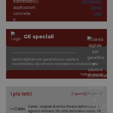
Gli speciali
CookieScriptConsent
5 mesi
CookieScript
settim
www.quotidianosanita.it
Sanità digitale per garantire più salute e
sostenibilità. Ma servono standard e condivisione
Tutti gli speciali
I più letti
[7 giorni]
[30 giorni]
Caldo, segnali di lenta ritirata dell'ondata: il 7
tracking-sites-ironfish-
www.quotidianosanita.it
4
agosto restano 26 città da bollino rosso, l'8
tracking-enable
settim