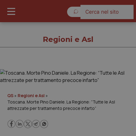
Sabato 8 Agosto 2026
Regioni e Asl
Regioni e Asl
Cronache
QS
»
Regioni e Asl
»
Toscana. Morte Pino Daniele. La Regione: “Tutte le Asl
Governo e Parlamento
attrezzate per trattamento precoce infarto”
Regioni e Asl
Lavoro e Professioni