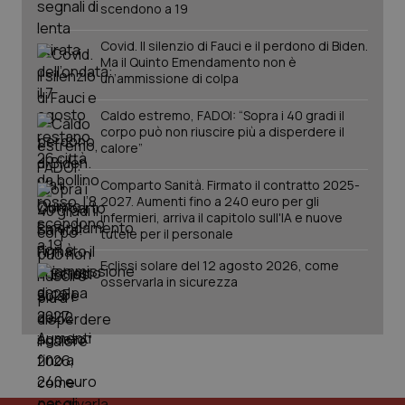
scendono a 19
2 gior
Covid. Il silenzio di Fauci e il perdono di Biden.
Ma il Quinto Emendamento non è
un’ammissione di colpa
tracking-sites-ironfish-
www.quotidianosanita.it
4
session-id
settim
2 gior
Caldo estremo, FADOI: “Sopra i 40 gradi il
corpo può non riuscire più a disperdere il
calore”
Comparto Sanità. Firmato il contratto 2025-
_ga
1 anno
Google LLC
2027. Aumenti fino a 240 euro per gli
mes
.quotidianosanita.it
infermieri, arriva il capitolo sull'IA e nuove
tutele per il personale
Eclissi solare del 12 agosto 2026, come
osservarla in sicurezza