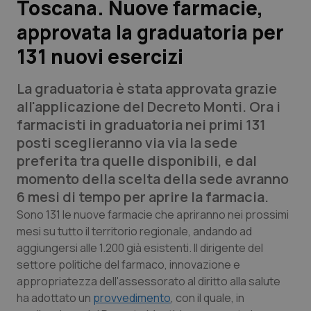
Toscana. Nuove farmacie,
approvata la graduatoria per
Scienza e Farmaci
131 nuovi esercizi
Studi e Analisi
La graduatoria è stata approvata grazie
Lettere al direttore
all'applicazione del Decreto Monti. Ora i
farmacisti in graduatoria nei primi 131
Edizioni Regionali
posti sceglieranno via via la sede
preferita tra quelle disponibili, e dal
QS Pro
momento della scelta della sede avranno
6 mesi di tempo per aprire la farmacia.
Professionisti Sanitari.AI
Sono 131 le nuove farmacie che apriranno nei prossimi
mesi su tutto il territorio regionale, andando ad
aggiungersi alle 1.200 già esistenti. Il dirigente del
Abruzzo
QS Pro Gold
settore politiche del farmaco, innovazione e
QS Club
Newsletter
appropriatezza dell'assessorato al diritto alla salute
Basilicata
Artrite & artrosi
ha adottato un
provvedimento
, con il quale, in