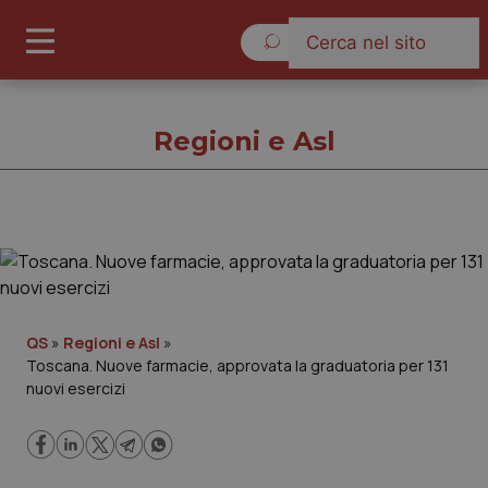
Venerdì 7 Agosto 2026
Regioni e Asl
Regioni e Asl
Cronache
QS
»
Regioni e Asl
»
Toscana. Nuove farmacie, approvata la graduatoria per 131
Governo e Parlamento
nuovi esercizi
Regioni e Asl
Lavoro e Professioni