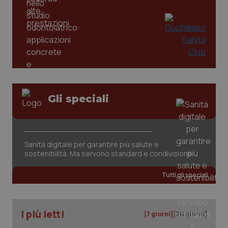
Gli speciali
CookieScriptConsent
5 mesi
CookieScript
settim
www.quotidianosanita.it
Sanità digitale per garantire più salute e
sostenibilità. Ma servono standard e condivisione
Tutti gli speciali
I più letti
[7 giorni]
[30 giorni]