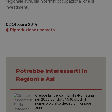
regionale avrà, sia in termini occupazionali che di
investimenti.
Piemonte
HIV
Provincia Autonoma di Bolzano
Infezioni & Febbre
02 Ottobre 2014
© Riproduzione riservata
Provincia Autonoma di Trento
Ipertensione & Scompenso
Puglia
Malattie rare
Sardegna
Malattia di Crohn & Rettocolite Ulcerosa
Potrebbe interessarti in
Sicilia
Neuroscienze & patologie neurodegenerative
Regioni e Asl
Toscana
Obesità
Cresce la ricerca in Emilia-Romagna:
Umbria
Oftalmologia
nel 2025 condotti 1.530 studi, il
numero più alto degli ultimi cinque
anni