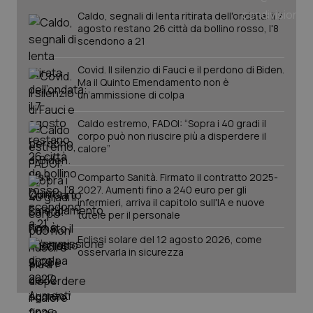
tracking-sites-ironfish-
www.quotidianosanita.it
4
tracking-enable
settim
Caldo, segnali di lenta ritirata dell'ondata: il 7
2 gior
agosto restano 26 città da bollino rosso, l'8
scendono a 21
Covid. Il silenzio di Fauci e il perdono di Biden.
Ma il Quinto Emendamento non è
tracking-sites-ironfish-
www.quotidianosanita.it
4
session-id
settim
un’ammissione di colpa
2 gior
Caldo estremo, FADOI: “Sopra i 40 gradi il
corpo può non riuscire più a disperdere il
calore”
_ga
1 anno
Google LLC
mes
.quotidianosanita.it
Comparto Sanità. Firmato il contratto 2025-
2027. Aumenti fino a 240 euro per gli
infermieri, arriva il capitolo sull'IA e nuove
tutele per il personale
Eclissi solare del 12 agosto 2026, come
osservarla in sicurezza