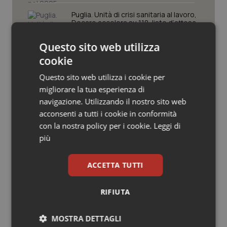
Valle D’Aosta
Oncodermatologia
Puglia. Unità di crisi sanitaria al lavoro,
Decaro accelera su 118, liste d’attesa
Veneto
Oncoematologia
e conti
Questo sito web utilizza
Oncologia & Nutrizione
cookie
Farmaci. Puglia, dal 3 agosto alert
informatico per segnalare l’esistenza
Questo sito web utilizza i cookie per
di un equivalente meno costoso
Psoriasi & pelle
migliorare la tua esperienza di
navigazione. Utilizzando il nostro sito web
Quotidiano Cardiologia
Influenza. Dal 1° ottobre al via la
acconsenti a tutti i cookie in conformità
campagna vaccinale 2026/2027 in
con la nostra policy per i cookie.
Leggi di
Lombardia
Quotidiano Chirurgia
più
Quotidiano Oncologia
ACCETTA TUTTI
Quotidiano Pediatria
RIFIUTA
Ultime analisi e review da QS Pro
Gold
Rene & patologie urogenitali
MOSTRA DETTAGLI