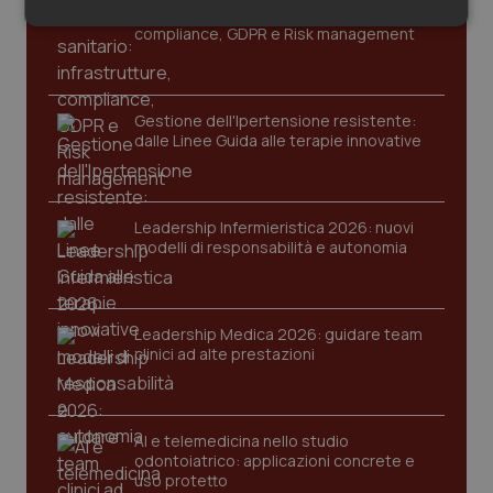
Cloud sanitario: infrastrutture,
Salute orale & impianti
Necessari
Statistici
Marketing
compliance, GDPR e Risk management
Sangue & coagulazione
Gestione dell'Ipertensione resistente:
Tiroide
dalle Linee Guida alle terapie innovative
Necessari
Statistici
Marketing
Tumore al seno
I cookie necessari contribuiscono a rendere fruibile il
Leadership Infermieristica 2026: nuovi
sito web abilitandone funzionalità di base quali la
modelli di responsabilità e autonomia
Tumore ovarico
navigazione sulle pagine e l'accesso alle aree
protette del sito. Il sito web non è in grado di
funzionare correttamente senza questi cookie.
Tumori del Polmone & Testa Collo
Nome
Fornitore
/
Dominio
Scaden
Leadership Medica 2026: guidare team
clinici ad alte prestazioni
VISITOR_PRIVACY_METADATA
5 mesi
YouTube
Tumori gastrointestinali
settim
.youtube.com
Ulcera & Reflusso
AI e telemedicina nello studio
odontoiatrico: applicazioni concrete e
Vaccini
uso protetto