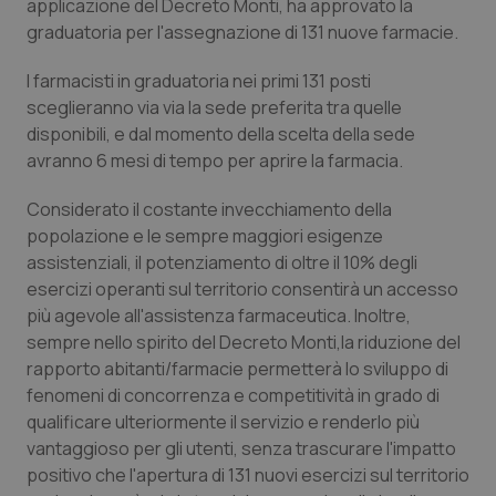
applicazione del Decreto Monti, ha approvato la
Calabria
Asma & BPCO
graduatoria per l'assegnazione di 131 nuove farmacie.
Campania
Car-T
I farmacisti in graduatoria nei primi 131 posti
sceglieranno via via la sede preferita tra quelle
Emilia-Romagna
Colesterolo & coronaropatie
disponibili, e dal momento della scelta della sede
avranno 6 mesi di tempo per aprire la farmacia.
Friuli Venezia Giulia
Dermatite Atopica
Considerato il costante invecchiamento della
popolazione e le sempre maggiori esigenze
Lazio
Diabete & glucometri
assistenziali, il potenziamento di oltre il 10% degli
esercizi operanti sul territorio consentirà un accesso
Liguria
Disturbi dell’umore
più agevole all'assistenza farmaceutica. Inoltre,
sempre nello spirito del Decreto Monti,la riduzione del
Lombardia
Dolore
rapporto abitanti/farmacie permetterà lo sviluppo di
fenomeni di concorrenza e competitività in grado di
Marche
Donna & Salute
qualificare ulteriormente il servizio e renderlo più
vantaggioso per gli utenti, senza trascurare l'impatto
positivo che l'apertura di 131 nuovi esercizi sul territorio
Molise
Epatiti