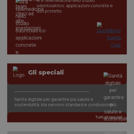
AI e telemedicina nello studio
CookieScriptConsent
5 mesi
CookieScript
settim
www.quotidianosanita.it
odontoiatrico: applicazioni concrete e
uso protetto
Gli speciali
tracking-sites-ironfish-
www.quotidianosanita.it
4
tracking-enable
settim
2 gior
Sanità digitale per garantire più salute e
sostenibilità. Ma servono standard e condivisione
tracking-sites-ironfish-
www.quotidianosanita.it
4
session-id
settim
Tutti gli speciali
2 gior