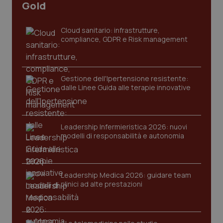
I cookie necessari contribuiscono a rendere fruibile il
Gold
sito web abilitandone funzionalità di base quali la
navigazione sulle pagine e l'accesso alle aree
protette del sito. Il sito web non è in grado di
Cloud sanitario: infrastrutture,
funzionare correttamente senza questi cookie.
compliance, GDPR e Risk management
Nome
Fornitore
/
Dominio
Scaden
VISITOR_PRIVACY_METADATA
5 mesi
YouTube
settim
.youtube.com
Gestione dell'Ipertensione resistente:
dalle Linee Guida alle terapie innovative
Leadership Infermieristica 2026: nuovi
modelli di responsabilità e autonomia
Leadership Medica 2026: guidare team
clinici ad alte prestazioni