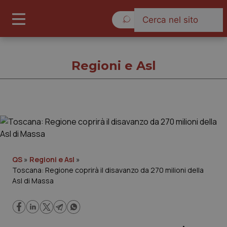
Domenica 9 Agosto 2026
Regioni e Asl
Regioni e Asl
Cronache
QS
»
Regioni e Asl
»
Toscana: Regione coprirà il disavanzo da 270 milioni della
Governo e Parlamento
Asl di Massa
Regioni e Asl
Lavoro e Professioni