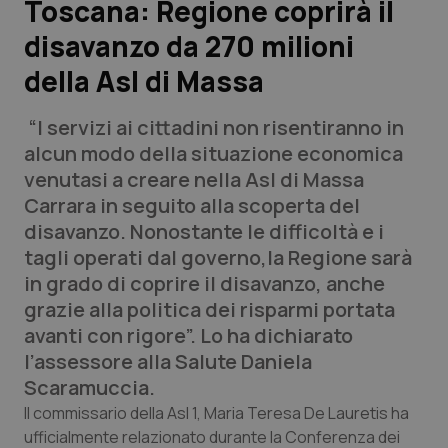
Toscana: Regione coprirà il
disavanzo da 270 milioni
Scienza e Farmaci
della Asl di Massa
Studi e Analisi
“I servizi ai cittadini non risentiranno in
Lettere al direttore
alcun modo della situazione economica
venutasi a creare nella Asl di Massa
Edizioni Regionali
Carrara in seguito alla scoperta del
disavanzo. Nonostante le difficoltà e i
QS Pro
tagli operati dal governo,la Regione sarà
in grado di coprire il disavanzo, anche
Professionisti Sanitari.AI
grazie alla politica dei risparmi portata
avanti con rigore”. Lo ha dichiarato
Abruzzo
QS Pro Gold
l’assessore alla Salute Daniela
Scaramuccia.
QS Club
Newsletter
Basilicata
Artrite & artrosi
Il commissario della Asl 1, Maria Teresa De Lauretis ha
ufficialmente relazionato durante la Conferenza dei