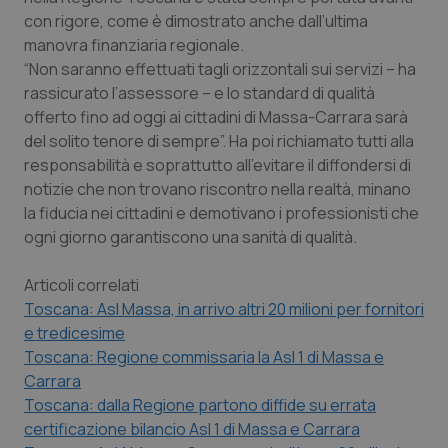
con rigore, come è dimostrato anche dall’ultima
Piemonte
HIV
manovra finanziaria regionale.
“Non saranno effettuati tagli orizzontali sui servizi – ha
Provincia Autonoma di Bolzano
Infezioni & Febbre
rassicurato l’assessore – e lo standard di qualità
offerto fino ad oggi ai cittadini di Massa-Carrara sarà
Provincia Autonoma di Trento
Ipertensione & Scompenso
del solito tenore di sempre”. Ha poi richiamato tutti alla
responsabilità e soprattutto all’evitare il diffondersi di
notizie che non trovano riscontro nella realtà, minano
Puglia
Malattie rare
la fiducia nei cittadini e demotivano i professionisti che
ogni giorno garantiscono una sanità di qualità.
Sardegna
Malattia di Crohn & Rettocolite Ulcerosa
Articoli correlati
Sicilia
Neuroscienze & patologie neurodegenerative
Toscana: Asl Massa, in arrivo altri 20 milioni per fornitori
e tredicesime
Toscana
Obesità
Toscana: Regione commissaria la Asl 1 di Massa e
Carrara
Umbria
Oftalmologia
Toscana: dalla Regione partono diffide su errata
certificazione bilancio Asl 1 di Massa e Carrara