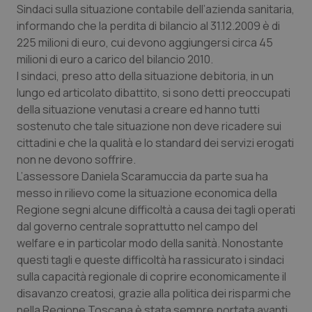
Sindaci sulla situazione contabile dell’azienda sanitaria,
Calabria
Asma & BPCO
informando che la perdita di bilancio al 31.12.2009 è di
225 milioni di euro, cui devono aggiungersi circa 45
Campania
Car-T
milioni di euro a carico del bilancio 2010.
I sindaci, preso atto della situazione debitoria, in un
Emilia-Romagna
Colesterolo & coronaropatie
lungo ed articolato dibattito, si sono detti preoccupati
della situazione venutasi a creare ed hanno tutti
Friuli Venezia Giulia
Dermatite Atopica
sostenuto che tale situazione non deve ricadere sui
cittadini e che la qualità e lo standard dei servizi erogati
Lazio
Diabete & glucometri
non ne devono soffrire.
L’assessore Daniela Scaramuccia da parte sua ha
Liguria
Disturbi dell’umore
messo in rilievo come la situazione economica della
Regione segni alcune difficoltà a causa dei tagli operati
dal governo centrale soprattutto nel campo del
Lombardia
Dolore
welfare e in particolar modo della sanità. Nonostante
questi tagli e queste difficoltà ha rassicurato i sindaci
Marche
Donna & Salute
sulla capacità regionale di coprire economicamente il
disavanzo creatosi, grazie alla politica dei risparmi che
Molise
Epatiti
nella Regione Toscana è stata sempre portata avanti