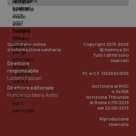
PHPSESSID
Sessio
PHP.net
www.quotidianosanita.it
Quotidiano online
Copyright 2013-2026
d'informazione sanitaria
© Homnya Srl
Tutti i diritti sono
riservati
Direttore
responsabile
P.I. e C.F. 13026241003
Luciano Fassari
Iscrizione al ROC
Direttore editoriale
n.34308
Francesco Maria Avitto
Iscrizione Tribunale
di Roma n.115/2013
del 22/05/2013
Riproduzione
riservata