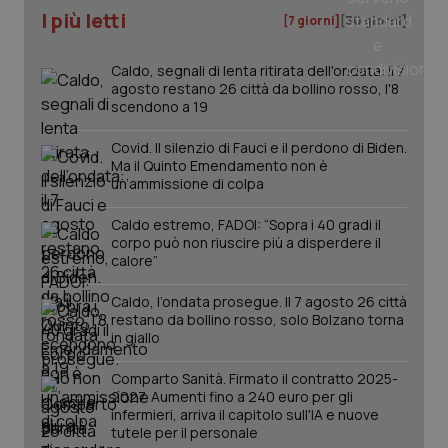
I più letti
[7 giorni]
[30 giorni]
_ga
1 anno
Google LLC
mes
.quotidianosanita.it
Caldo, segnali di lenta ritirata dell'ondata: il 7
agosto restano 26 città da bollino rosso, l'8
scendono a 19
Covid. Il silenzio di Fauci e il perdono di Biden.
Ma il Quinto Emendamento non è
un’ammissione di colpa
Caldo estremo, FADOI: “Sopra i 40 gradi il
corpo può non riuscire più a disperdere il
calore”
Caldo, l’ondata prosegue. Il 7 agosto 26 città
restano da bollino rosso, solo Bolzano torna
in giallo
Comparto Sanità. Firmato il contratto 2025-
2027. Aumenti fino a 240 euro per gli
infermieri, arriva il capitolo sull'IA e nuove
tutele per il personale