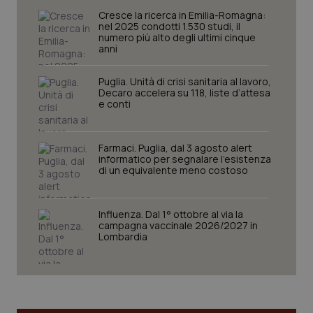
Cresce la ricerca in Emilia-Romagna:
I cookie necessari contribuiscono a rendere fruibile il
nel 2025 condotti 1.530 studi, il
sito web abilitandone funzionalità di base quali la
numero più alto degli ultimi cinque
navigazione sulle pagine e l'accesso alle aree
anni
protette del sito. Il sito web non è in grado di
funzionare correttamente senza questi cookie.
Puglia. Unità di crisi sanitaria al lavoro,
Nome
Fornitore
/
Dominio
Scaden
Decaro accelera su 118, liste d’attesa
VISITOR_PRIVACY_METADATA
5 mesi
e conti
YouTube
settim
.youtube.com
Farmaci. Puglia, dal 3 agosto alert
informatico per segnalare l’esistenza
di un equivalente meno costoso
Influenza. Dal 1° ottobre al via la
campagna vaccinale 2026/2027 in
Lombardia