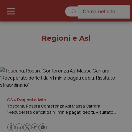
Venerdì 7 Agosto 2026
Regioni e Asl
Regioni e Asl
Cronache
Governo e Parlamento
QS
»
Regioni e Asl
»
Toscana. Rossi a Conferenza Asl Massa Carrara:
“Recuperato deficit da 41 mln e pagati debiti. Risultato
Regioni e Asl
straordinario”
Lavoro e Professioni