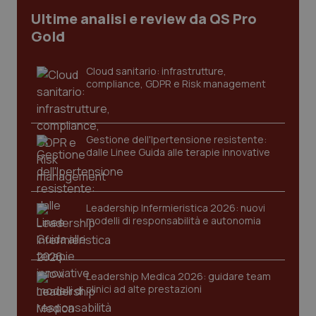
Ultime analisi e review da QS Pro
CookieScriptConsent
5 mesi
CookieScript
settim
www.quotidianosanita.it
Gold
Cloud sanitario: infrastrutture,
compliance, GDPR e Risk management
Gestione dell'Ipertensione resistente:
dalle Linee Guida alle terapie innovative
tracking-sites-ironfish-
www.quotidianosanita.it
4
tracking-enable
settim
Leadership Infermieristica 2026: nuovi
2 gior
modelli di responsabilità e autonomia
tracking-sites-ironfish-
www.quotidianosanita.it
4
Leadership Medica 2026: guidare team
session-id
settim
clinici ad alte prestazioni
2 gior