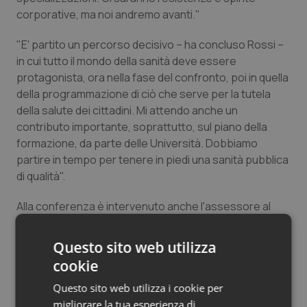
corporative, ma noi andremo avanti."
Salute orale & impianti
"E' partito un percorso decisivo – ha concluso Rossi –
Sangue & coagulazione
in cui tutto il mondo della sanità deve essere
protagonista, ora nella fase del confronto, poi in quella
Tiroide
della programmazione di ciò che serve per la tutela
della salute dei cittadini. Mi attendo anche un
Tumore al seno
contributo importante, soprattutto, sul piano della
formazione, da parte delle Università. Dobbiamo
Tumore ovarico
partire in tempo per tenere in piedi una sanità pubblica
di qualità".
Tumori del Polmone & Testa Collo
Alla conferenza è intervenuto anche l'assessore al
diritto alla salute,
Luigi Marroni
. "Si chiude un triennio
Tumori gastrointestinali
cruciale – ha detto l'assessore – . Non solo si è
Questo sito web utilizza
raggiunto il risanamento dei conti della Asl, ma si è
cookie
Ulcera & Reflusso
fatto, ed è è ancora in corso, anche un grande lavoro
Questo sito web utilizza i cookie per
dal punto di visto sanitario. I lavori per il nuovo
Vaccini
migliorare la tua esperienza di
ospedale, i progetti di riqualificazione del monoblocco