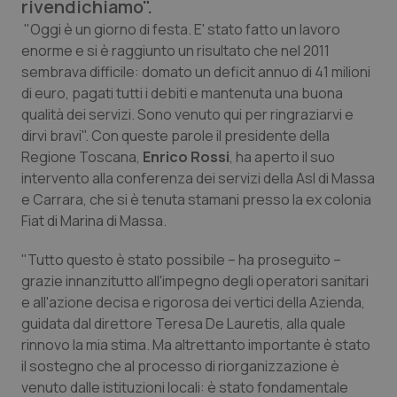
rivendichiamo".
Calabria
Asma & BPCO
"Oggi è un giorno di festa. E' stato fatto un lavoro
enorme e si è raggiunto un risultato che nel 2011
Campania
Car-T
sembrava difficile: domato un deficit annuo di 41 milioni
di euro, pagati tutti i debiti e mantenuta una buona
Emilia-Romagna
Colesterolo & coronaropatie
qualità dei servizi. Sono venuto qui per ringraziarvi e
dirvi bravi". Con queste parole il presidente della
Friuli Venezia Giulia
Dermatite Atopica
Regione Toscana,
Enrico Rossi
, ha aperto il suo
intervento alla conferenza dei servizi della Asl di Massa
Lazio
Diabete & glucometri
e Carrara, che si è tenuta stamani presso la ex colonia
Fiat di Marina di Massa.
Liguria
Disturbi dell’umore
"Tutto questo è stato possibile – ha proseguito –
grazie innanzitutto all'impegno degli operatori sanitari
Lombardia
Dolore
e all'azione decisa e rigorosa dei vertici della Azienda,
guidata dal direttore Teresa De Lauretis, alla quale
Marche
Donna & Salute
rinnovo la mia stima. Ma altrettanto importante è stato
il sostegno che al processo di riorganizzazione è
Molise
Epatiti
venuto dalle istituzioni locali: è stato fondamentale