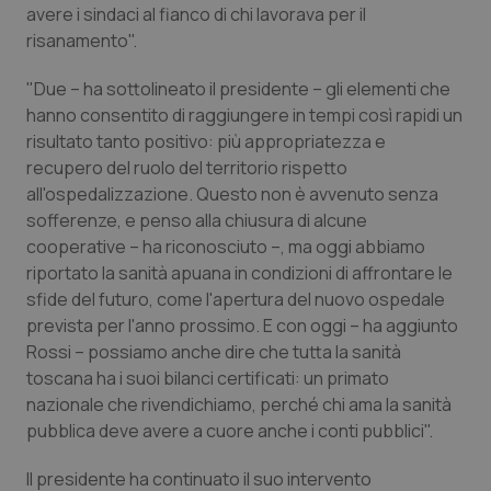
avere i sindaci al fianco di chi lavorava per il
Piemonte
HIV
risanamento".
"Due – ha sottolineato il presidente – gli elementi che
Provincia Autonoma di Bolzano
Infezioni & Febbre
hanno consentito di raggiungere in tempi così rapidi un
risultato tanto positivo: più appropriatezza e
Provincia Autonoma di Trento
Ipertensione & Scompenso
recupero del ruolo del territorio rispetto
all'ospedalizzazione. Questo non è avvenuto senza
Puglia
Malattie rare
sofferenze, e penso alla chiusura di alcune
cooperative – ha riconosciuto –, ma oggi abbiamo
Sardegna
Malattia di Crohn & Rettocolite Ulcerosa
riportato la sanità apuana in condizioni di affrontare le
sfide del futuro, come l'apertura del nuovo ospedale
Sicilia
Neuroscienze & patologie neurodegenerative
prevista per l'anno prossimo. E con oggi – ha aggiunto
Rossi – possiamo anche dire che tutta la sanità
toscana ha i suoi bilanci certificati: un primato
Toscana
Obesità
nazionale che rivendichiamo, perché chi ama la sanità
pubblica deve avere a cuore anche i conti pubblici".
Umbria
Oftalmologia
Il presidente ha continuato il suo intervento