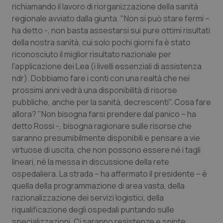
Valle D’Aosta
Oncodermatologia
richiamando il lavoro di riorganizzazione della sanità
regionale avviato dalla giunta. "Non si può stare fermi –
Veneto
Oncoematologia
ha detto -, non basta assestarsi sui pure ottimi risultati
della nostra sanità, cui solo pochi giorni fa è stato
Oncologia & Nutrizione
riconosciuto il miglior risultato nazionale per
l'applicazione dei Lea (i livelli essenziali di assistenza
ndr). Dobbiamo fare i conti con una realtà che nei
Psoriasi & pelle
prossimi anni vedrà una disponibilità di risorse
pubbliche, anche per la sanità, decrescenti". Cosa fare
Quotidiano Cardiologia
allora? "Non bisogna farsi prendere dal panico – ha
detto Rossi -, bisogna ragionare sulle risorse che
Quotidiano Chirurgia
saranno presumibilmente disponibili e pensare a vie
virtuose di uscita, che non possono essere né i tagli
Quotidiano Oncologia
lineari, né la messa in discussione della rete
ospedaliera. La strada – ha affermato il presidente – è
Quotidiano Pediatria
quella della programmazione di area vasta, della
razionalizzazione dei servizi logistici, della
Rene & patologie urogenitali
riqualificazione degli ospedali puntando sulle
specializzazioni. Ci saranno resistenze e spinte