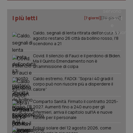
I più letti
[7 giorni]
[30 giorni]
Caldo, segnali di lenta ritirata dell'ondata: il 7
PHPSESSID
Sessio
PHP.net
www.quotidianosanita.it
agosto restano 26 città da bollino rosso, l'8
scendono a 21
Covid. Il silenzio di Fauci e il perdono di Biden.
Ma il Quinto Emendamento non è
un’ammissione di colpa
Caldo estremo, FADOI: “Sopra i 40 gradi il
corpo può non riuscire più a disperdere il
calore”
Comparto Sanità. Firmato il contratto 2025-
2027. Aumenti fino a 240 euro per gli
infermieri, arriva il capitolo sull'IA e nuove
tutele per il personale
Eclissi solare del 12 agosto 2026, come