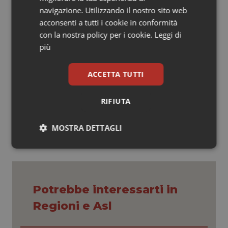
navigazione. Utilizzando il nostro sito web
di Carrara, l'apertura dell'hospice, l'aumento delle ore
acconsenti a tutti i cookie in conformità
di assistenza domiciliare. Uno straordinario sforzo che
con la nostra policy per i cookie.
Leggi di
l'assessorato ha costantemente seguito e
più
sostenuto".
ACCETTA TUTTI
22 Dicembre 2014
RIFIUTA
© Riproduzione riservata
MOSTRA DETTAGLI
Necessari
Statistici
Marketing
Potrebbe interessarti in
Regioni e Asl
Necessari
Statistici
Marketing