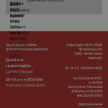
osservarla in sicurezza
_ga_KM60CM4NPH
.quotidianosanita.it
1 anno
mes
Quotidiano online
Copyright 2013-2026
d'informazione sanitaria
© Homnya Srl
Fornitore
/
Tutti i diritti sono
Nome
Scadenza
Descrizion
Dominio
riservati
Direttore
Nome
Fornitore
/
Dominio
Scadenza
Des
_ga_0VMQEQKQ1N
.quotidianosanita.it
1 anno 1
Questo
responsabile
mese
cookie
VISITOR_INFO1_LIVE
5 mesi 4
Que
P.I. e C.F. 13026241003
Google LLC
viene
settimane
imp
Luciano Fassari
.youtube.com
utilizzato
You
da Google
ten
Iscrizione al ROC
Direttore editoriale
Analytics
pre
n.34308
per
del
Francesco Maria Avitto
Iscrizione Tribunale
mantener
vid
lo stato
di Roma n.115/2013
inco
della
può
del 22/05/2013
sessione.
det
vis
Riproduzione
web
uti