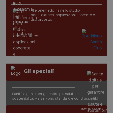
AI e telemedicina nello studio
_ga
1 anno
Google LLC
odontoiatrico: applicazioni concrete e
mes
.quotidianosanita.it
uso protetto
Gli speciali
Sanità digitale per garantire più salute e
sostenibilità. Ma servono standard e condivisione
Tutti gli speciali