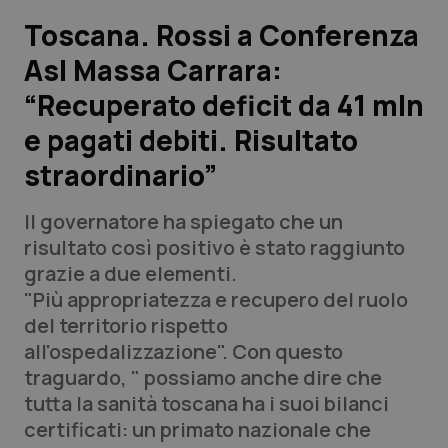
Toscana. Rossi a Conferenza
Scienza e Farmaci
Asl Massa Carrara:
“Recuperato deficit da 41 mln
Studi e Analisi
e pagati debiti. Risultato
Lettere al direttore
straordinario”
Edizioni Regionali
Il governatore ha spiegato che un
risultato così positivo è stato raggiunto
QS Pro
grazie a due elementi.
"Più appropriatezza e recupero del ruolo
Professionisti Sanitari.AI
del territorio rispetto
all'ospedalizzazione". Con questo
Abruzzo
QS Pro Gold
traguardo, " possiamo anche dire che
tutta la sanità toscana ha i suoi bilanci
QS Club
Newsletter
Basilicata
Artrite & artrosi
certificati: un primato nazionale che