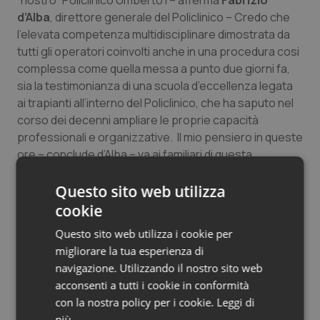
“nostro” Policlinico Umberto I – afferma
Fabrizio
Salute orale & impianti
d’Alba
, direttore generale del Policlinico – Credo che
l’elevata competenza multidisciplinare dimostrata da
tutti gli operatori coinvolti anche in una procedura cosi
Sangue & coagulazione
complessa come quella messa a punto due giorni fa,
sia la testimonianza di una scuola d’eccellenza legata
Tiroide
ai trapianti all’interno del Policlinico, che ha saputo nel
corso dei decenni ampliare le proprie capacità
Tumore al seno
professionali e organizzative. Il mio pensiero in queste
ore – conclude d’Alba – va ai familiari di questa
Tumore ovarico
donatrice “unica” che hanno pienamente condiviso e
supportato le sue scelte anche in un momento di
Questo sito web utilizza
Tumori del Polmone & Testa Collo
grande dolore per la perdita della loro cara”.
cookie
Questo sito web utilizza i cookie per
Tumori gastrointestinali
migliorare la tua esperienza di
Cardillo (CNT): “Un’ottima notizia per tutta la
navigazione. Utilizzando il nostro sito web
Rete trapiantologica nazionale”
Ulcera & Reflusso
acconsenti a tutti i cookie in conformità
con la nostra policy per i cookie.
Leggi di
Vaccini
più