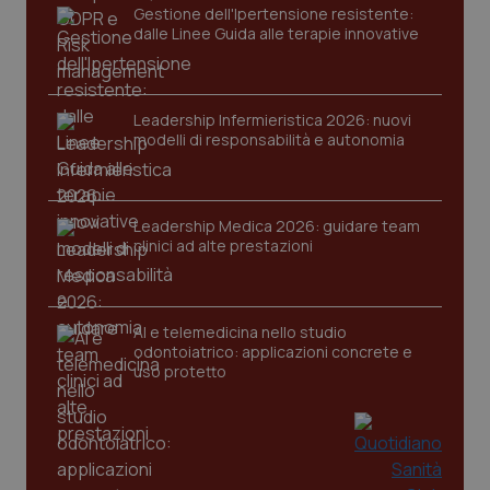
Gestione dell'Ipertensione resistente:
dalle Linee Guida alle terapie innovative
Leadership Infermieristica 2026: nuovi
modelli di responsabilità e autonomia
tracking-sites-ironfish-
www.quotidianosanita.it
4
tracking-enable
settim
Leadership Medica 2026: guidare team
2 gior
clinici ad alte prestazioni
tracking-sites-ironfish-
www.quotidianosanita.it
4
AI e telemedicina nello studio
session-id
settim
odontoiatrico: applicazioni concrete e
2 gior
uso protetto
_ga
1 anno
Google LLC
mes
.quotidianosanita.it