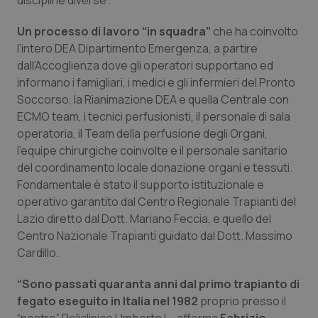
discipline diverse”.
Valle D’Aosta
Oncodermatologia
Un processo di lavoro “in squadra”
che ha coinvolto
Veneto
Oncoematologia
l’intero DEA Dipartimento Emergenza, a partire
dall’Accoglienza dove gli operatori supportano ed
Oncologia & Nutrizione
informano i famigliari, i medici e gli infermieri del Pronto
Soccorso, la Rianimazione DEA e quella Centrale con
Psoriasi & pelle
ECMO team, i tecnici perfusionisti, il personale di sala
operatoria, il Team della perfusione degli Organi,
Quotidiano Cardiologia
l’equipe chirurgiche coinvolte e il personale sanitario
del coordinamento locale donazione organi e tessuti.
Fondamentale è stato il supporto istituzionale e
Quotidiano Chirurgia
operativo garantito dal Centro Regionale Trapianti del
Lazio diretto dal Dott. Mariano Feccia, e quello del
Quotidiano Oncologia
Centro Nazionale Trapianti guidato dal Dott. Massimo
Cardillo.
Quotidiano Pediatria
“Sono passati quaranta anni dal primo trapianto di
Rene & patologie urogenitali
fegato eseguito in Italia nel 1982
proprio presso il