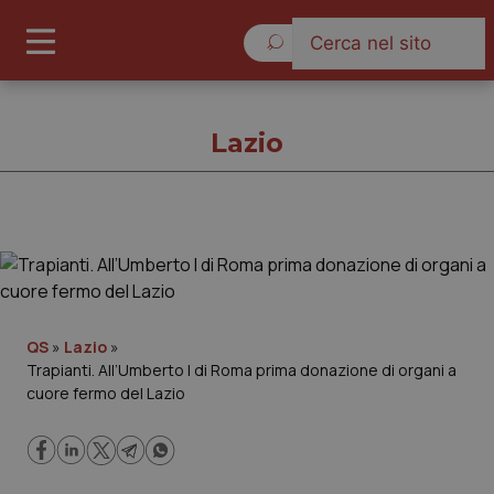
Giovedì 6 Agosto 2026
Lazio
Lazio
Cronache
QS
»
Lazio
»
Trapianti. All’Umberto I di Roma prima donazione di organi a
Governo e Parlamento
cuore fermo del Lazio
Regioni e Asl
Lavoro e Professioni