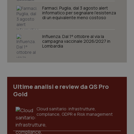
Nome
Farmaci. Puglia, dal 3 agosto alert
Fornitore
/
Dominio
Scaden
informatico per segnalare l’esistenza
VISITOR_PRIVACY_METADATA
5 mesi
YouTube
di un equivalente meno costoso
settim
.youtube.com
Influenza. Dal 1° ottobre al via la
campagna vaccinale 2026/2027 in
Lombardia
Ultime analisi e review da QS Pro
Gold
Cloud sanitario: infrastrutture,
CookieScriptConsent
5 mesi
CookieScript
compliance, GDPR e Risk management
settim
www.quotidianosanita.it