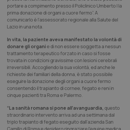
Calabria
Asma & BPCO
portare a compimento presso il Policlinico Umberto I la
prima donazione di organi a cuore fermo”. A
Campania
Car-T
comunicarlo è l’assessorato regionale alla Salute del
Lazio in una nota.
Emilia-Romagna
Colesterolo & coronaropatie
In vita, la paziente aveva manifestato la volontà di
donare gli organi
e di non essere soggetta a nessun
Friuli Venezia Giulia
Dermatite Atopica
trattamento terapeutico forzato in caso si fosse
trovata in condizioni gravissime con lesioni cerebrali
Lazio
Diabete & glucometri
irreversibili. Accogliendo la sua volontà, ed anche le
richieste dei familiari della donna, è stato possibile
Liguria
Disturbi dell’umore
eseguire la donazione degli organi a cuore fermo
consentendo il trapianto di cornee, fegato e reni in
Lombardia
Dolore
cinque pazienti tra Roma e Palermo.
“La sanità romana si pone all’avanguardia,
questo
Marche
Donna & Salute
straordinario intervento arriva ad una settimana dal
triplo trapianto di fegato eseguito dall’azienda San
Molise
Epatiti
Camillo di Roma e desidero ringraziare l’equipe medica