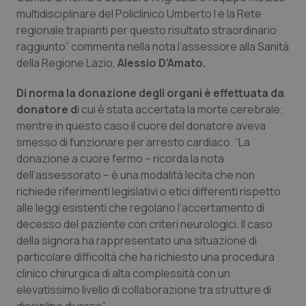
multidisciplinare del Policlinico Umberto I e la Rete
Piemonte
HIV
regionale trapianti per questo risultato straordinario
raggiunto” commenta nella nota l’assessore alla Sanità
Provincia Autonoma di Bolzano
Infezioni & Febbre
della Regione Lazio,
Alessio D’Amato.
Di norma la donazione degli organi è effettuata da
Provincia Autonoma di Trento
Ipertensione & Scompenso
donatore d
i cui è stata accertata la morte cerebrale;
mentre in questo caso il cuore del donatore aveva
Puglia
Malattie rare
smesso di funzionare per arresto cardiaco. “La
donazione a cuore fermo – ricorda la nota
Sardegna
Malattia di Crohn & Rettocolite Ulcerosa
dell’assessorato – è una modalità lecita che non
richiede riferimenti legislativi o etici differenti rispetto
Sicilia
Neuroscienze & patologie neurodegenerative
alle leggi esistenti che regolano l’accertamento di
decesso del paziente con criteri neurologici. Il caso
Toscana
Obesità
della signora ha rappresentato una situazione di
particolare difficoltà che ha richiesto una procedura
Umbria
Oftalmologia
clinico chirurgica di alta complessità con un
elevatissimo livello di collaborazione tra strutture di