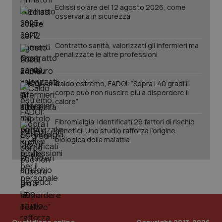
Eclissi solare del 12 agosto 2026, come
PHPSESSID
Sessio
PHP.net
osservarla in sicurezza
www.quotidianosanita.it
Contratto sanità, valorizzati gli infermieri ma
penalizzate le altre professioni
Caldo estremo, FADOI: “Sopra i 40 gradi il
corpo può non riuscire più a disperdere il
calore”
Fibromialgia. Identificati 26 fattori di rischio
genetici. Uno studio rafforza l’origine
biologica della malattia
_ga_KM60CM4NPH
.quotidianosanita.it
1 anno
mes