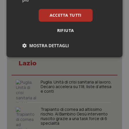
19 Maggio 2022
© Riproduzione riservata
ACCETTA TUTTI
RIFIUTA
MOSTRA DETTAGLI
Potrebbe interessarti in
Necessari
Statistici
Marketing
Lazio
Puglia. Unità di crisi sanitaria al lavoro,
Decaro accelera su 118, liste d’attesa
e conti
Necessari
Statistici
Marketing
Trapianto di cornea ad altissimo
I cookie necessari contribuiscono a rendere fruibile il
rischio. Al Bambino Gesù intervento
sito web abilitandone funzionalità di base quali la
riuscito grazie a una task force di 6
navigazione sulle pagine e l'accesso alle aree
specialità
protette del sito. Il sito web non è in grado di
funzionare correttamente senza questi cookie.