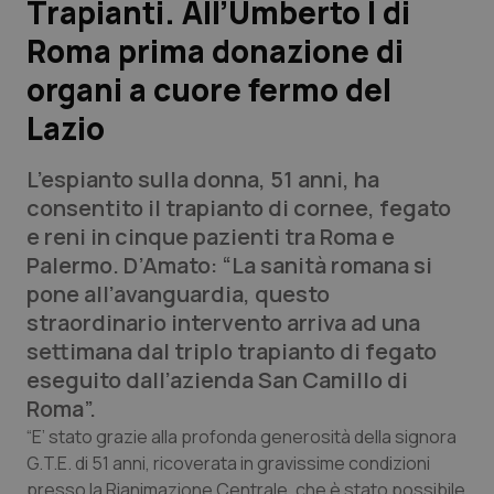
Trapianti. All’Umberto I di
Roma prima donazione di
Scienza e Farmaci
organi a cuore fermo del
Studi e Analisi
Lazio
Lettere al direttore
L’espianto sulla donna, 51 anni, ha
consentito il trapianto di cornee, fegato
Edizioni Regionali
e reni in cinque pazienti tra Roma e
Palermo. D’Amato: “La sanità romana si
QS Pro
pone all’avanguardia, questo
straordinario intervento arriva ad una
Professionisti Sanitari.AI
settimana dal triplo trapianto di fegato
eseguito dall’azienda San Camillo di
Abruzzo
QS Pro Gold
Roma”.
“E’ stato grazie alla profonda generosità della signora
QS Club
Newsletter
Basilicata
Artrite & artrosi
G.T.E. di 51 anni, ricoverata in gravissime condizioni
presso la Rianimazione Centrale, che è stato possibile