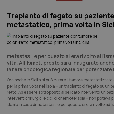
Trapianto di fegato su pazient
metastatico, prima volta in Sici
metastasi, e per questo si era rivolto all'Is
vita. All’Ismett presto sarà inaugurato anch
la rete oncologica regionale per potenziare 
Ora anche in Sicilia si può curare il tumore metastatizzato 
per la prima volta nell’Isola – un trapianto di fegato su 
retto. Ad essere sottoposto al delicato intervento un paz
interventi chirurgici e cicli di chemioterapia – non poteva
ideale in caso di metastasi, e per questo si era rivolto ad Is