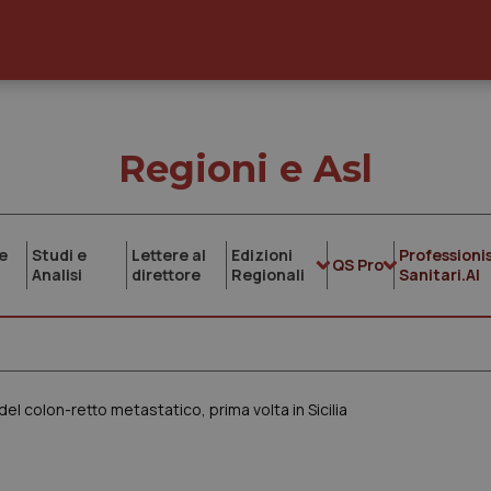
Regioni e Asl
e
Studi e
Lettere al
Edizioni
Professionis
QS Pro
Analisi
direttore
Regionali
Sanitari.AI
l colon-retto metastatico, prima volta in Sicilia