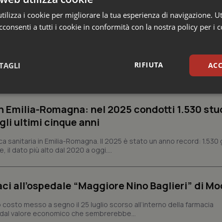
ilizza i cookie per migliorare la tua esperienza di navigazione. Ut
consenti a tutti i cookie in conformità con la nostra policy per i 
RIFIUTA
TAGLI
ACC
e Asl
sari
Statistici
Mar
n Emilia-Romagna: nel 2025 condotti 1.530 studi
gli ultimi cinque anni
ca sanitaria in Emilia-Romagna. Il 2025 è stato un anno record: 1.530 g
, il dato più alto dal 2020 a oggi....
Necessari
Statistici
Marketing
aci all’ospedale “Maggiore Nino Baglieri” di Mo
tribuiscono a rendere fruibile il sito web abilitandone funzionalità di base quali la nav
protette del sito. Il sito web non è in grado di funzionare correttamente senza questi coo
o costo messo a segno il 25 luglio scorso all’interno della farmacia
Fornitore
/
Dominio
Scadenza
Descrizione
o dal valore economico che sembrerebbe...
METADATA
5 mesi 4
Questo cookie viene utilizzato p
YouTube