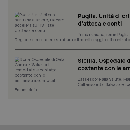
Puglia. Unità di cri
d’attesa e conti
CookieScriptConse
Prima riunione, ieri in Pugli
Regione per rendere strutturale il monitoraggio e il controllo 
tracking-sites-ironf
tracking-enable
Sicilia. Ospedale 
costante con le am
tracking-sites-ironf
session-id
L’assessore alla Salute, Mar
Caltanissetta, Salvatore Luc
_ga
Emanuele" di...
PHPSESSID