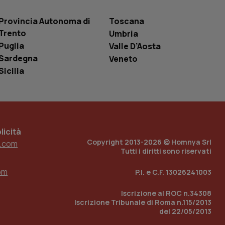
entificatore
le variabili di
è un numero
Provincia Autonoma di
Toscana
o in cui viene
r il sito, ma un
Trento
Umbria
tato di accesso per
Puglia
Valle D’Aosta
Sardegna
Veneto
a Google Analytics
sione.
Sicilia
 tenere traccia
i Youtube incorporati
tics per mantenere
icità
tore del sito web sta
ell'interfaccia di
Copyright 2013-2026 © Homnya Srl
.com
Tutti i diritti sono riservati
 tenere traccia
i Youtube incorporati
om
P.I. e C.F. 13026241003
tore del sito web sta
ell'interfaccia di
Iscrizione al ROC n.34308
Iscrizione Tribunale di Roma n.115/2013
 tenere traccia
del 22/05/2013
r la gestione