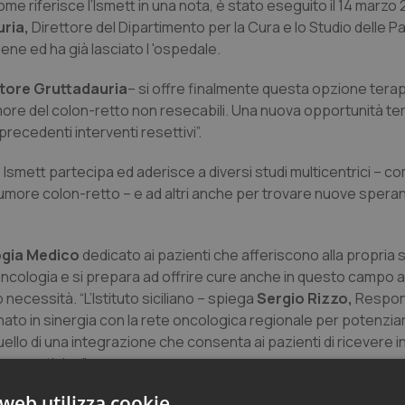
come riferisce l’Ismett in una nota, è stato eseguito il 14 marzo
ria,
Direttore del Dipartimento per la Cura e lo Studio delle P
ene ed ha già lasciato I 'ospedale.
tore Gruttadauria
– si offre finalmente questa opzione tera
more del colon-retto non resecabili. Una nuova opportunità te
recedenti interventi resettivi”.
Ismett partecipa ed aderisce a diversi studi multicentrici – com
tumore colon-retto – e ad altri anche per trovare nuove speran
logia Medico
dedicato ai pazienti che afferiscono alla propria s
Oncologia e si prepara ad offrire cure anche in questo campo a
necessità. “L’Istituto siciliano – spiega
Sergio Rizzo,
Respon
to in sinergia con la rete oncologica regionale per potenziar
uello di una integrazione che consenta ai pazienti di ricevere in 
erapeutiche.”
web utilizza cookie