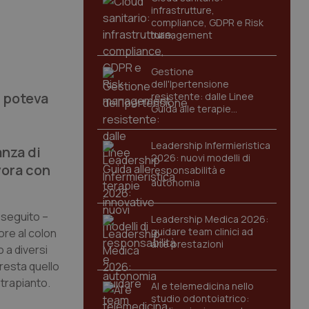
infrastrutture,
compliance, GDPR e Risk
management
Gestione
dell'Ipertensione
n poteva
resistente: dalle Linee
Guida alle terapie
innovative
Leadership Infermieristica
anza di
2026: nuovi modelli di
vora con
responsabilità e
autonomia
eseguito –
Leadership Medica 2026:
guidare team clinici ad
ore al colon
alte prestazioni
 a diversi
 resta quello
 trapianto.
AI e telemedicina nello
studio odontoiatrico: