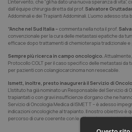
L’intervento, che “gli ha dato una nuova speranza di vita”, 
dall’équipe chirurgia diretta dal prof.
Salvatore Gruttadau
Addominali e dei Trapianti Addominali. L’uomo adesso sta b
“Anche nel Sud Italia –
commenta nella nota il prof.
Salva
convenzionale per la cura delle metastasi epatiche da tu
efficace dopo trattamenti di chemioterapia tradizionale e p
Sempre più ricerca in campo oncologico.
Attualmente, 
Protocollo COLT per il caso specifico delle metastasi da 
per pazienti con colangiocarcinoma non resecabile.
Ismett, inoltre, presto inaugurerà il Servizio di Onco
L’Istituto ha già nominato un Responsabile del Servizio di 
trapiantati o con gravi insufficienze d’organo che ne hanno 
Servizio di Oncologia Medica di ISMETT – è adesso impegna
indicazioni oncologiche al trapianto. Il nostro obiettivo è q
percorso di cure coerente con le più moderne strategie t
Questo sito 