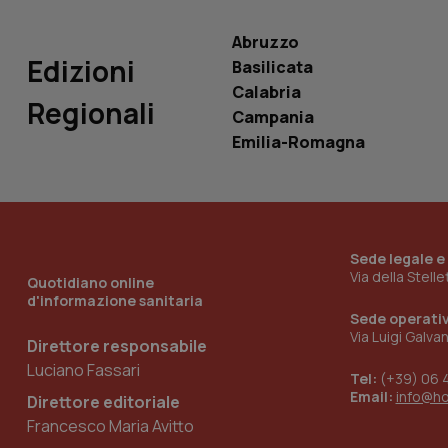
Abruzzo
Edizioni
Basilicata
Calabria
Regionali
Campania
_ga_KM60CM4NPH
Emilia-Romagna
Nome
Nome
VISITOR_INFO1_LIV
_ga_0VMQEQKQ1N
Sede legale e
Via della Stell
Quotidiano online
d'informazione sanitaria
Sede operati
__Secure-YNID
Via Luigi Galva
Direttore responsabile
Luciano Fassari
Tel:
(+39) 06 
Email:
info@h
Direttore editoriale
YSC
Francesco Maria Avitto
__Secure-