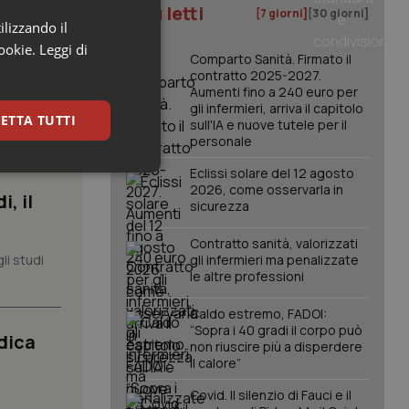
I più letti
[7 giorni]
[30 giorni]
ilizzando il
cookie.
Leggi di
Comparto Sanità. Firmato il
contratto 2025-2027.
Aumenti fino a 240 euro per
gli infermieri, arriva il capitolo
ETTA TUTTI
sull'IA e nuove tutele per il
personale
Eclissi solare del 12 agosto
keting
2026, come osservarla in
, il
sicurezza
Contratto sanità, valorizzati
li studi
gli infermieri ma penalizzate
le altre professioni
Caldo estremo, FADOI:
“Sopra i 40 gradi il corpo può
dica
igazione sulle pagine
non riuscire più a disperdere
kie.
il calore”
Covid. Il silenzio di Fauci e il
er memorizzare le