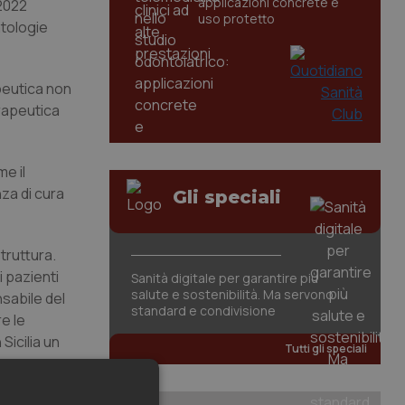
applicazioni concrete e
 2022
uso protetto
atologie
peutica non
rapeutica
e il
za di cura
Gli speciali
truttura.
i pazienti
Sanità digitale per garantire più
salute e sostenibilità. Ma servono
sabile del
standard e condivisione
e le
Sicilia un
Tutti gli speciali