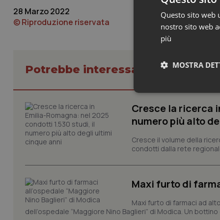
28 Marzo 2022
Questo sito web ut
© Riproduzione riservata
nostro sito web ac
più
MOSTRA DET
Potrebbe interessarti in Regioni 
Neces
Cresce la ricerca i
numero più alto de
Cresce il volume della ricer
condotti dalla rete regionale
Maxi furto di farm
I cookie necessari con
e l'accesso alle aree 
Maxi furto di farmaci ad alt
Nome
dell’ospedale “Maggiore Nino Baglieri” di Modica. Un bottin
VISITOR_PRIVACY_