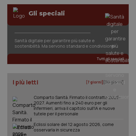
Gli speciali
Sanità digitale per garantire più salute e
sostenibilità. Ma servono standard e condivisione
tracking-sites-ironfish-
www.quotidianosanita.it
4
tracking-enable
settim
2 gior
Tutti gli speciali
I più letti
tracking-sites-ironfish-
www.quotidianosanita.it
4
[7 giorni]
[30 giorni]
session-id
settim
2 gior
Comparto Sanità. Firmato il contratto 2025-
2027. Aumenti fino a 240 euro per gli
infermieri, arriva il capitolo sull'IA e nuove
tutele per il personale
_ga
1 anno
Google LLC
mes
.quotidianosanita.it
Eclissi solare del 12 agosto 2026, come
osservarla in sicurezza