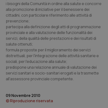
i bisogni della Comunità in ordine alla salute e concorre
Piemonte
HIV
alla promozione di iniziative per il benessere dei
cittadini, con particolare riferimento alle attività di
Provincia Autonoma di Bolzano
Infezioni & Febbre
prevenzione;
partecipa alla definizione degli atti di programmazione
provinciale e alla valutazione delle funzionalità dei
Provincia Autonoma di Trento
Ipertensione & Scompenso
servizi, della qualità delle prestazioni e dei risultati di
salute ottenuti;
Puglia
Malattie rare
formula proposte per il miglioramento dei servizi
distrettuali, per l'integrazione delle attività sanitarie e
Sardegna
Malattia di Crohn & Rettocolite Ulcerosa
sociali, per l'educazione alla salute;
predispone una relazione annuale di valutazione dei
Sicilia
Neuroscienze & patologie neurodegenerative
servizi sanitari e socio-sanitari erogati e la trasmette
all'assessore provinciale competente.
Toscana
Obesità
09 Novembre 2010
Umbria
Oftalmologia
© Riproduzione riservata