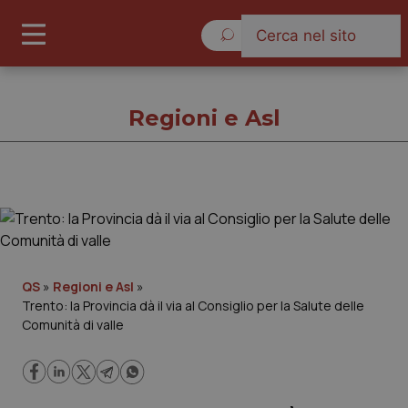
Giovedì 6 Agosto 2026
Regioni e Asl
Regioni e Asl
Cronache
QS
»
Regioni e Asl
»
Trento: la Provincia dà il via al Consiglio per la Salute delle
Governo e Parlamento
Comunità di valle
Regioni e Asl
Lavoro e Professioni