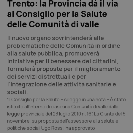
Trento: la Provincia dà il via
al Consiglio per la Salute
Scienza e Farmaci
delle Comunità di valle
Studi e Analisi
Il nuovo organo sovrintenderà alle
Lettere al direttore
problematiche delle Comunità in ordine
alla salute pubblica, promuoverà
Edizioni Regionali
iniziative per il benessere dei cittadini,
formulerà proposte per il miglioramento
QS Pro
dei servizi distrettuali e per
l'integrazione delle attività sanitarie e
Professionisti Sanitari.AI
sociali.
“Il Consiglio per la Salute – si legge in una nota – è stato
Abruzzo
QS Pro Gold
istituito all'interno di ciascuna Comunità di Valle dalla
legge provinciale del 23 luglio 2010 n. 16”. La Giunta del 5
QS Club
Newsletter
novembre, su proposta dell'assessore alla salute e
Basilicata
Artrite & artrosi
politiche sociali Ugo Rossi, ha approvato