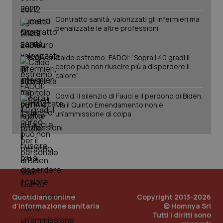
Contratto sanità, valorizzati gli infermieri ma
penalizzate le altre professioni
Caldo estremo, FADOI: “Sopra i 40 gradi il
corpo può non riuscire più a disperdere il
calore”
Covid. Il silenzio di Fauci e il perdono di Biden.
Ma il Quinto Emendamento non è
un’ammissione di colpa
Quotidiano online
Copyright 2013-2026
d'informazione sanitaria
© Homnya Srl
Tutti i diritti sono
PHPSESSID
Sessio
PHP.net