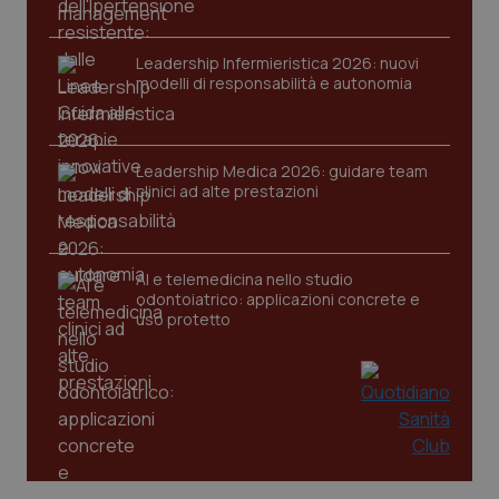
VISITOR_PRIVACY_METADATA
5 mesi
YouTube
settim
.youtube.com
Leadership Infermieristica 2026: nuovi
modelli di responsabilità e autonomia
Leadership Medica 2026: guidare team
clinici ad alte prestazioni
AI e telemedicina nello studio
odontoiatrico: applicazioni concrete e
uso protetto
CookieScriptConsent
5 mesi
CookieScript
settim
www.quotidianosanita.it