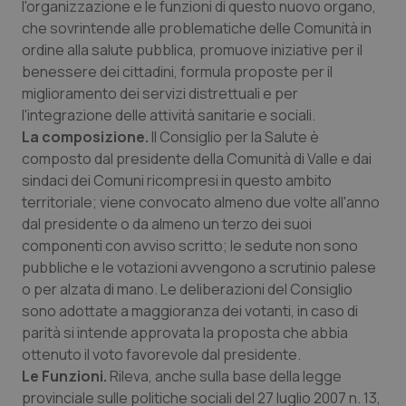
l'organizzazione e le funzioni di questo nuovo organo,
Calabria
Asma & BPCO
che sovrintende alle problematiche delle Comunità in
ordine alla salute pubblica, promuove iniziative per il
Campania
Car-T
benessere dei cittadini, formula proposte per il
miglioramento dei servizi distrettuali e per
Emilia-Romagna
Colesterolo & coronaropatie
l'integrazione delle attività sanitarie e sociali.
La composizione.
Il Consiglio per la Salute è
Friuli Venezia Giulia
Dermatite Atopica
composto dal presidente della Comunità di Valle e dai
sindaci dei Comuni ricompresi in questo ambito
Lazio
Diabete & glucometri
territoriale; viene convocato almeno due volte all'anno
dal presidente o da almeno un terzo dei suoi
componenti con avviso scritto; le sedute non sono
Liguria
Disturbi dell’umore
pubbliche e le votazioni avvengono a scrutinio palese
o per alzata di mano. Le deliberazioni del Consiglio
Lombardia
Dolore
sono adottate a maggioranza dei votanti, in caso di
parità si intende approvata la proposta che abbia
Marche
Donna & Salute
ottenuto il voto favorevole dal presidente.
Le Funzioni.
Rileva, anche sulla base della legge
Molise
Epatiti
provinciale sulle politiche sociali del 27 luglio 2007 n. 13,