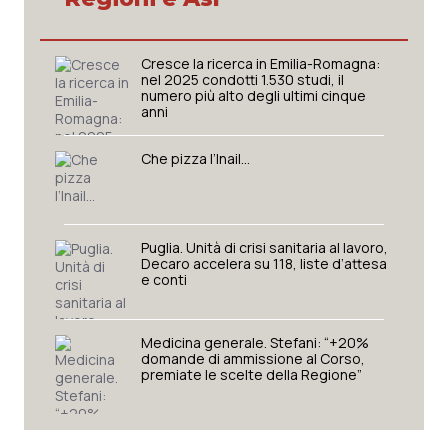
Valle D’Aosta
Oncodermatologia
Veneto
Oncoematologia
Cresce la ricerca in Emilia-Romagna:
nel 2025 condotti 1.530 studi, il
numero più alto degli ultimi cinque
Oncologia & Nutrizione
anni
Psoriasi & pelle
Che pizza l’Inail…
Quotidiano Cardiologia
Puglia. Unità di crisi sanitaria al lavoro,
Quotidiano Chirurgia
Decaro accelera su 118, liste d’attesa
e conti
Quotidiano Oncologia
Medicina generale. Stefani: “+20%
domande di ammissione al Corso,
Quotidiano Pediatria
premiate le scelte della Regione”
Rene & patologie urogenitali