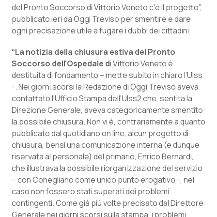
Calabria
Asma & BPCO
del Pronto Soccorso di Vittorio Veneto c'è il progetto
”,
pubblicato ieri da
Oggi Treviso
per smentire e dare
ogni precisazione utile a fugare i dubbi dei cittadini.
Campania
Car-T
“La notizia della chiusura estiva del Pronto
Emilia-Romagna
Colesterolo & coronaropatie
Soccorso dell'Ospedale d
i Vittorio Veneto è
destituita di fondamento – mette subito in chiaro l’Ulss
Friuli Venezia Giulia
Dermatite Atopica
-. Nei giorni scorsi la Redazione di Oggi Treviso aveva
contattato l'Ufficio Stampa dell'Ulss2 che, sentita la
Lazio
Diabete & glucometri
Direzione Generale, aveva categoricamente smentito
la possibile chiusura. Non vi è, contrariamente a quanto
Liguria
Disturbi dell’umore
pubblicato dal quotidiano on line, alcun progetto di
chiusura, bensì una comunicazione interna (e dunque
riservata al personale) del primario, Enrico Bernardi,
Lombardia
Dolore
che illustrava la possibile riorganizzazione del servizio
– con Conegliano come unico punto erogativo -, nel
Marche
Donna & Salute
caso non fossero stati superati dei problemi
contingenti. Come già più volte precisato dal Direttore
Molise
Epatiti
Generale nei giorni scorsi sulla stampa, i problemi