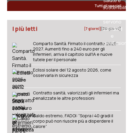
Tutti gli speciali
I più letti
[7 giorni]
[30 giorni]
Comparto Sanità. Firmato il contratto 2025-
2027. Aumenti fino a 240 euro per gli
infermieri, arriva il capitolo sull'IA e nuove
tutele per il personale
Eclissi solare del 12 agosto 2026, come
osservarla in sicurezza
Contratto sanità, valorizzati gli infermieri ma
penalizzate le altre professioni
Caldo estremo, FADOI: “Sopra i 40 gradi il
corpo può non riuscire più a disperdere il
calore”