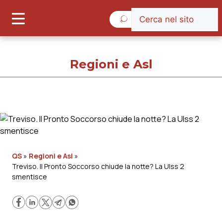
Giovedì 6 Agosto 2026
Regioni e Asl
Regioni e Asl
Cronache
QS
»
Regioni e Asl
»
Treviso. Il Pronto Soccorso chiude la notte? La Ulss 2
Governo e Parlamento
smentisce
Regioni e Asl
Lavoro e Professioni