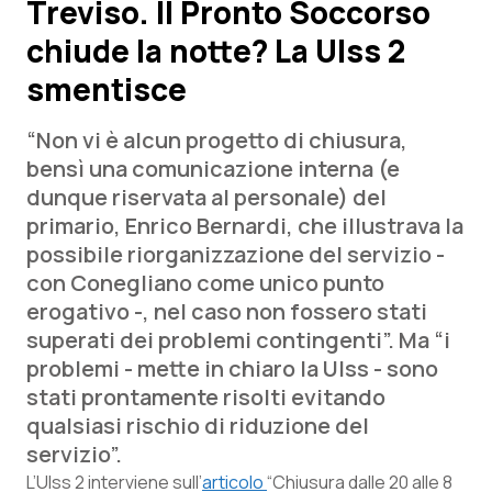
Treviso. Il Pronto Soccorso
chiude la notte? La Ulss 2
Scienza e Farmaci
smentisce
Studi e Analisi
“Non vi è alcun progetto di chiusura,
Lettere al direttore
bensì una comunicazione interna (e
dunque riservata al personale) del
Edizioni Regionali
primario, Enrico Bernardi, che illustrava la
possibile riorganizzazione del servizio -
QS Pro
con Conegliano come unico punto
erogativo -, nel caso non fossero stati
Professionisti Sanitari.AI
superati dei problemi contingenti”. Ma “i
problemi - mette in chiaro la Ulss - sono
Abruzzo
QS Pro Gold
stati prontamente risolti evitando
qualsiasi rischio di riduzione del
QS Club
Newsletter
Basilicata
Artrite & artrosi
servizio”.
L’Ulss 2 interviene sull’
articolo
“Chiusura dalle 20 alle 8