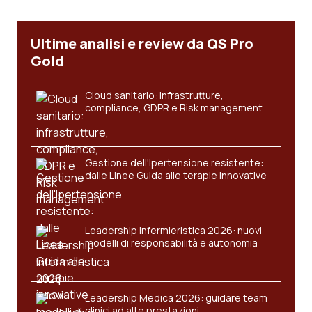
Salute orale & impianti
Ultime analisi e review da QS Pro
Sangue & coagulazione
Gold
Tiroide
Cloud sanitario: infrastrutture,
compliance, GDPR e Risk management
Tumore al seno
Tumore ovarico
Gestione dell'Ipertensione resistente:
dalle Linee Guida alle terapie innovative
Tumori del Polmone & Testa Collo
Leadership Infermieristica 2026: nuovi
Tumori gastrointestinali
modelli di responsabilità e autonomia
Ulcera & Reflusso
Leadership Medica 2026: guidare team
Vaccini
clinici ad alte prestazioni