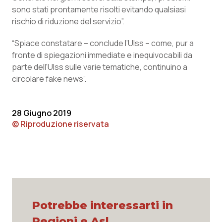
sono stati prontamente risolti evitando qualsiasi
Piemonte
HIV
rischio di riduzione del servizio”.
Provincia Autonoma di Bolzano
Infezioni & Febbre
“Spiace constatare – conclude l’Ulss – come, pur a
fronte di spiegazioni immediate e inequivocabili da
parte dell'Ulss sulle varie tematiche, continuino a
Provincia Autonoma di Trento
Ipertensione & Scompenso
circolare fake news”.
Puglia
Malattie rare
28 Giugno 2019
Sardegna
Malattia di Crohn & Rettocolite Ulcerosa
© Riproduzione riservata
Sicilia
Neuroscienze & patologie neurodegenerative
Toscana
Obesità
Umbria
Oftalmologia
Potrebbe interessarti in
Regioni e Asl