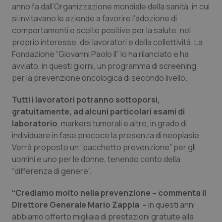
anno fa dall’Organizzazione mondiale della sanità, in cui
Calabria
Asma & BPCO
si invitavano le aziende a favorire l’adozione di
comportamenti e scelte positive per la salute, nel
Campania
Car-T
proprio interesse, dei lavoratori e della collettività. La
Fondazione “Giovanni Paolo II” lo ha rilanciato e ha
Emilia-Romagna
Colesterolo & coronaropatie
avviato, in questi giorni, un programma di screening
per la prevenzione oncologica di secondo livello.
Friuli Venezia Giulia
Dermatite Atopica
Tutti i lavoratori potranno sottoporsi,
Lazio
Diabete & glucometri
gratuitamente, ad alcuni particolari esami di
laboratorio
, markers tumorali e altro, in grado di
individuare in fase precoce la presenza di neoplasie.
Liguria
Disturbi dell’umore
Verrà proposto un “pacchetto prevenzione” per gli
uomini e uno per le donne, tenendo conto della
Lombardia
Dolore
“differenza di genere”.
Marche
Donna & Salute
“Crediamo molto nella prevenzione – commenta il
Direttore Generale Mario Zappia –
in questi anni
Molise
Epatiti
abbiamo offerto migliaia di prestazioni gratuite alla