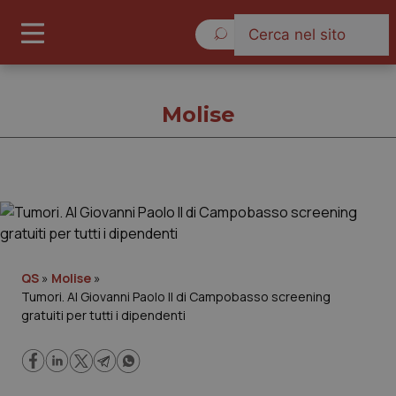
Giovedì 6 Agosto 2026
Molise
Molise
Cronache
QS
»
Molise
»
Tumori. Al Giovanni Paolo II di Campobasso screening
Governo e Parlamento
gratuiti per tutti i dipendenti
Regioni e Asl
Lavoro e Professioni