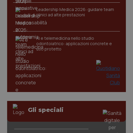
Leadership Medica 2026: guidare team
clinici ad alte prestazioni
AI e telemedicina nello studio
odontoiatrico: applicazioni concrete e
uso protetto
CookieScriptConsent
5 mesi
CookieScript
settim
www.quotidianosanita.it
Gli speciali