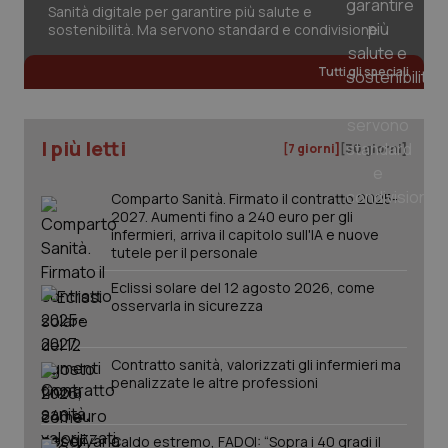
Sanità digitale per garantire più salute e
sostenibilità. Ma servono standard e condivisione
Tutti gli speciali
tracking-sites-ironfish-
www.quotidianosanita.it
4
tracking-enable
settim
2 gior
I più letti
[7 giorni]
[30 giorni]
Comparto Sanità. Firmato il contratto 2025-
tracking-sites-ironfish-
www.quotidianosanita.it
4
2027. Aumenti fino a 240 euro per gli
session-id
settim
infermieri, arriva il capitolo sull'IA e nuove
2 gior
tutele per il personale
Eclissi solare del 12 agosto 2026, come
osservarla in sicurezza
_ga
1 anno
Google LLC
mes
.quotidianosanita.it
Contratto sanità, valorizzati gli infermieri ma
penalizzate le altre professioni
Caldo estremo, FADOI: “Sopra i 40 gradi il