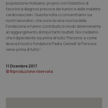
popolazione molisana, proprio con l’obiettivo di
Piemonte
HIV
favorire la diagnosi precoce dei tumori e delle malattie
cardiovascolari. Questa volta ci concentriamo sui
nostri lavoratori, che sono la vera risorsa della
Provincia Autonoma di Bolzano
Infezioni & Febbre
Fondazione e hanno contribuito in modo determinante
al raggiungimento di importanti risultati. Noi crediamo
Provincia Autonoma di Trento
Ipertensione & Scompenso
che il dipendente sia prima di tutto ‘Persona’ e come
diceva il nostro fondatore Padre Gemelli ‘la Persona
Puglia
Malattie rare
viene prima di tutto’”.
Sardegna
Malattia di Crohn & Rettocolite Ulcerosa
11 Dicembre 2017
Sicilia
Neuroscienze & patologie neurodegenerative
© Riproduzione riservata
Toscana
Obesità
Umbria
Oftalmologia