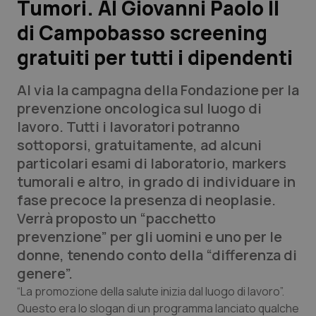
Tumori. Al Giovanni Paolo II
di Campobasso screening
Scienza e Farmaci
gratuiti per tutti i dipendenti
Studi e Analisi
Al via la campagna della Fondazione per la
Lettere al direttore
prevenzione oncologica sul luogo di
lavoro. Tutti i lavoratori potranno
Edizioni Regionali
sottoporsi, gratuitamente, ad alcuni
particolari esami di laboratorio, markers
QS Pro
tumorali e altro, in grado di individuare in
fase precoce la presenza di neoplasie.
Professionisti Sanitari.AI
Verrà proposto un “pacchetto
prevenzione” per gli uomini e uno per le
Abruzzo
QS Pro Gold
donne, tenendo conto della “differenza di
genere”.
QS Club
Newsletter
Basilicata
Artrite & artrosi
“La promozione della salute inizia dal luogo di lavoro”.
Questo era lo slogan di un programma lanciato qualche