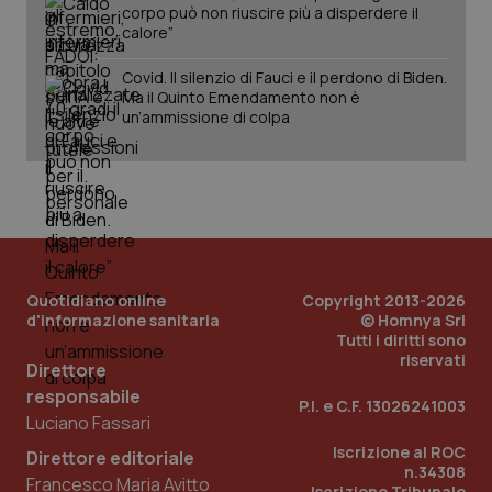
corpo può non riuscire più a disperdere il
calore”
Covid. Il silenzio di Fauci e il perdono di Biden.
Ma il Quinto Emendamento non è
un’ammissione di colpa
Quotidiano online
Copyright 2013-2026
d'informazione sanitaria
© Homnya Srl
Tutti i diritti sono
riservati
Direttore
responsabile
P.I. e C.F. 13026241003
PHPSESSID
Sessio
PHP.net
Luciano Fassari
www.quotidianosanita.it
Iscrizione al ROC
Direttore editoriale
n.34308
Francesco Maria Avitto
Iscrizione Tribunale