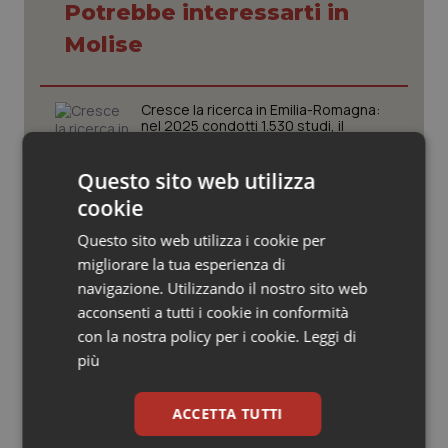
Valle D’Aosta
Oncodermatologia
Potrebbe interessarti in
Molise
Veneto
Oncoematologia
Oncologia & Nutrizione
Cresce la ricerca in Emilia-Romagna:
nel 2025 condotti 1.530 studi, il
numero più alto degli ultimi cinque
Psoriasi & pelle
anni
Questo sito web utilizza
cookie
Puglia. Unità di crisi sanitaria al lavoro,
Quotidiano Cardiologia
Decaro accelera su 118, liste d’attesa
e conti
Questo sito web utilizza i cookie per
Quotidiano Chirurgia
migliorare la tua esperienza di
navigazione. Utilizzando il nostro sito web
Farmaci. Puglia, dal 3 agosto alert
acconsenti a tutti i cookie in conformità
Quotidiano Oncologia
informatico per segnalare l’esistenza
di un equivalente meno costoso
con la nostra policy per i cookie.
Leggi di
più
Quotidiano Pediatria
Influenza. Dal 1° ottobre al via la
campagna vaccinale 2026/2027 in
ACCETTA TUTTI
Rene & patologie urogenitali
Lombardia