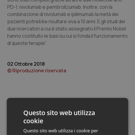
Valle D’Aosta
Oncodermatologia
PD-1, nivolumab e pembrolizumab. Inoltre, con la
combinazione di nivolumab e ipilimumab la metà dei
Veneto
Oncoematologia
pazienti potrebbe risultare viva a 10 anni. E gli studi dei
due ricercatori a cui è stato assegnato il Premio Nobel
Oncologia & Nutrizione
hanno costituito le basi su cui si fonda il funzionamento
di queste terapie”.
Psoriasi & pelle
Quotidiano Cardiologia
02 Ottobre 2018
© Riproduzione riservata
Quotidiano Chirurgia
Quotidiano Oncologia
Quotidiano Pediatria
Questo sito web utilizza
Potrebbe interessarti in
cookie
Rene & patologie urogenitali
Campania
Questo sito web utilizza i cookie per