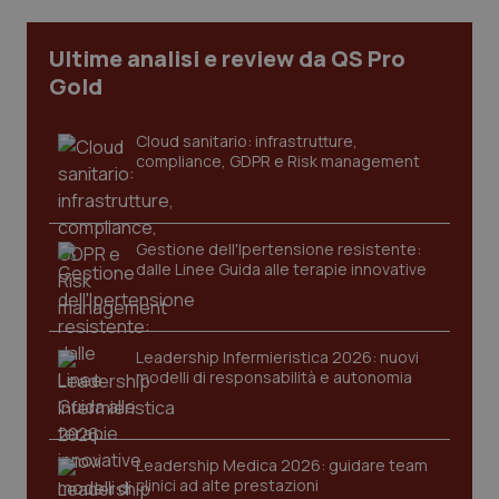
I cookie necessari contribuiscono a rendere fruibile il
Ultime analisi e review da QS Pro
sito web abilitandone funzionalità di base quali la
navigazione sulle pagine e l'accesso alle aree
Gold
protette del sito. Il sito web non è in grado di
funzionare correttamente senza questi cookie.
Cloud sanitario: infrastrutture,
Nome
Fornitore
/
Dominio
Scaden
compliance, GDPR e Risk management
VISITOR_PRIVACY_METADATA
5 mesi
YouTube
settim
.youtube.com
Gestione dell'Ipertensione resistente:
dalle Linee Guida alle terapie innovative
Leadership Infermieristica 2026: nuovi
modelli di responsabilità e autonomia
Leadership Medica 2026: guidare team
clinici ad alte prestazioni