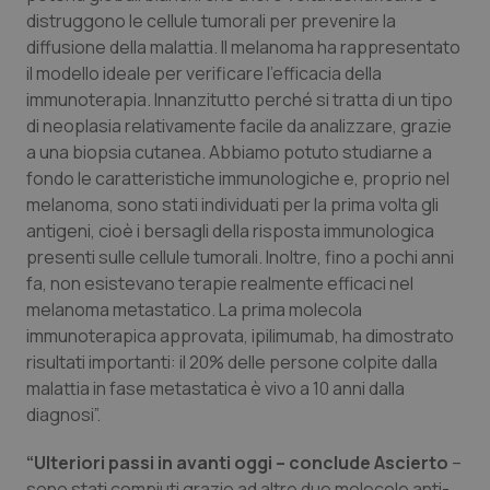
distruggono le cellule tumorali per prevenire la
Piemonte
HIV
diffusione della malattia. Il melanoma ha rappresentato
il modello ideale per verificare l’efficacia della
Provincia Autonoma di Bolzano
Infezioni & Febbre
immunoterapia. Innanzitutto perché si tratta di un tipo
di neoplasia relativamente facile da analizzare, grazie
Provincia Autonoma di Trento
Ipertensione & Scompenso
a una biopsia cutanea. Abbiamo potuto studiarne a
fondo le caratteristiche immunologiche e, proprio nel
melanoma, sono stati individuati per la prima volta gli
Puglia
Malattie rare
antigeni, cioè i bersagli della risposta immunologica
presenti sulle cellule tumorali. Inoltre, fino a pochi anni
Sardegna
Malattia di Crohn & Rettocolite Ulcerosa
fa, non esistevano terapie realmente efficaci nel
melanoma metastatico. La prima molecola
Sicilia
Neuroscienze & patologie neurodegenerative
immunoterapica approvata, ipilimumab, ha dimostrato
risultati importanti: il 20% delle persone colpite dalla
Toscana
Obesità
malattia in fase metastatica è vivo a 10 anni dalla
diagnosi”.
Umbria
Oftalmologia
“Ulteriori passi in avanti oggi – conclude Ascierto
–
sono stati compiuti grazie ad altre due molecole anti-