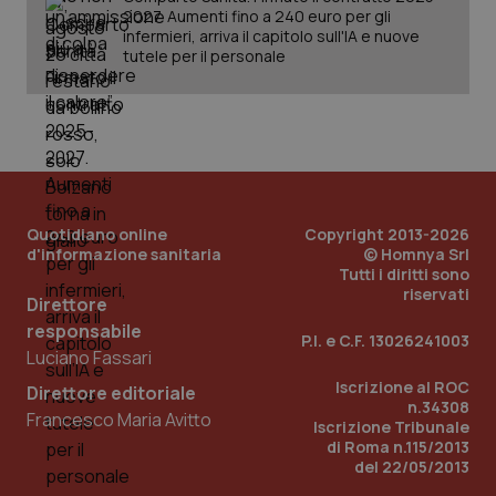
2027. Aumenti fino a 240 euro per gli
infermieri, arriva il capitolo sull'IA e nuove
tutele per il personale
PHPSESSID
Sessio
PHP.net
www.quotidianosanita.it
Quotidiano online
Copyright 2013-2026
d'informazione sanitaria
© Homnya Srl
Tutti i diritti sono
riservati
Direttore
responsabile
P.I. e C.F. 13026241003
Luciano Fassari
Iscrizione al ROC
Direttore editoriale
n.34308
Francesco Maria Avitto
Iscrizione Tribunale
di Roma n.115/2013
del 22/05/2013