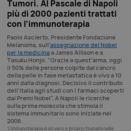
Tumori. Al Pascale di Napoli
più di 2000 pazienti trattati
Scienza e Farmaci
con l’immunoterapia
Studi e Analisi
Paolo Ascierto, Presidente Fondazione
Lettere al direttore
Melanoma, sull’
assegnazione del Nobel
per la medicina
a James Allison e a
Edizioni Regionali
Tasuku Honjo. “Grazie a quest’arma, oggi
il 50% delle persone colpite dal cancro
QS Pro
della pelle in fase metastatica è vivo a 10
anni dalla diagnosi. Decisivo il contributo
Professionisti Sanitari.AI
dell’Italia agli studi con i farmaci scoperti
dai Premi Nobel”. A Napoli le ricerche
Abruzzo
QS Pro Gold
sulla prima molecola che stimola il
sistema immunitario sono iniziate nel
QS Club
Newsletter
Basilicata
Artrite & artrosi
2006.
“L’immunoterapia è un vero e proprio tsunami nella