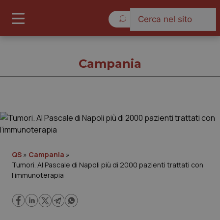
Domenica 9 Agosto 2026
Campania
Campania
Cronache
QS
»
Campania
»
Tumori. Al Pascale di Napoli più di 2000 pazienti trattati con
Governo e Parlamento
l’immunoterapia
Regioni e Asl
Lavoro e Professioni