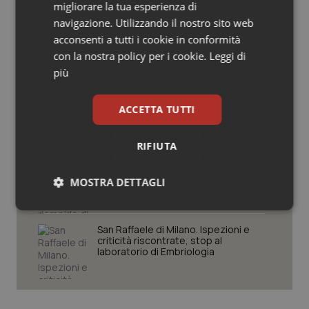
migliorare la tua esperienza di
Salute orale & impianti
navigazione. Utilizzando il nostro sito web
Settimana della Scienza dello
acconsenti a tutti i cookie in conformità
Spallanzani: capire la ricerca per
Sangue & coagulazione
comprendere il presente
con la nostra policy per i cookie.
Leggi di
più
Tiroide
Regione Lombardia scrive al ministro
ACCETTA TUTTI
Schillaci: “Gli attuali indicatori non
fotografano la qualità reale del Ssn”
Tumore al seno
RIFIUTA
Tumore ovarico
Case di comunità. La sfida ora è
riempirle di professionisti e servizi. Il
MOSTRA DETTAGLI
punto della Conferenza delle Regioni
Tumori del Polmone & Testa Collo
Necessari
Statistici
Marketing
Tumori gastrointestinali
San Raffaele di Milano. Ispezioni e
criticità riscontrate, stop al
laboratorio di Embriologia
Ulcera & Reflusso
Vaccini
Necessari
Statistici
Marketing