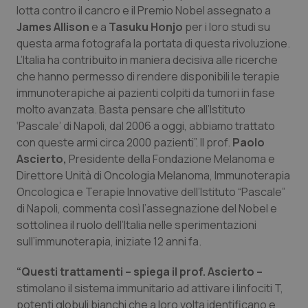
Calabria
Asma & BPCO
lotta contro il cancro e il Premio Nobel assegnato a
James Allison
e
a
Tasuku Honjo
per i loro studi su
questa arma fotografa la portata di questa rivoluzione.
Campania
Car-T
L’Italia ha contribuito in maniera decisiva alle ricerche
che hanno permesso di rendere disponibili le terapie
Emilia-Romagna
Colesterolo & coronaropatie
immunoterapiche ai pazienti colpiti da tumori in fase
molto avanzata. Basta pensare che all’Istituto
Friuli Venezia Giulia
Dermatite Atopica
‘Pascale’ di Napoli, dal 2006 a oggi, abbiamo trattato
con queste armi circa 2000 pazienti”. Il prof.
Paolo
Lazio
Diabete & glucometri
Ascierto,
Presidente della Fondazione Melanoma e
Direttore Unità di Oncologia Melanoma, Immunoterapia
Liguria
Disturbi dell’umore
Oncologica e Terapie Innovative dell’Istituto “Pascale”
di Napoli, commenta così l’assegnazione del Nobel e
Lombardia
Dolore
sottolinea il ruolo dell’Italia nelle sperimentazioni
sull’immunoterapia, iniziate 12 anni fa.
Marche
Donna & Salute
“Questi trattamenti – spiega il prof. Ascierto –
stimolano il sistema immunitario ad attivare i linfociti T,
Molise
Epatiti
potenti globuli bianchi che a loro volta identificano e