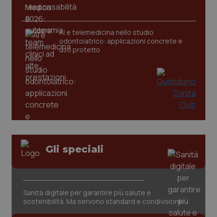
CookieScriptConsent
5 mesi
CookieScript
settim
www.quotidianosanita.it
AI e telemedicina nello studio
odontoiatrico: applicazioni concrete e
uso protetto
tracking-sites-ironfish-
www.quotidianosanita.it
4
tracking-enable
settim
Gli speciali
2 gior
Sanità digitale per garantire più salute e
tracking-sites-ironfish-
www.quotidianosanita.it
4
sostenibilità. Ma servono standard e condivisione
session-id
settim
2 gior