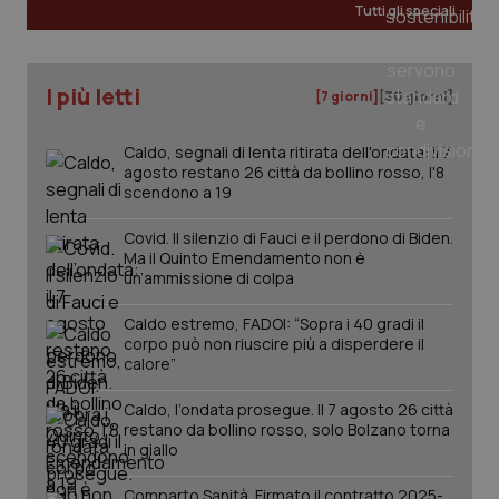
Tutti gli speciali
_ga
1 anno
Google LLC
mes
.quotidianosanita.it
I più letti
[7 giorni]
[30 giorni]
Caldo, segnali di lenta ritirata dell'ondata: il 7
agosto restano 26 città da bollino rosso, l'8
scendono a 19
Covid. Il silenzio di Fauci e il perdono di Biden.
Ma il Quinto Emendamento non è
un’ammissione di colpa
Caldo estremo, FADOI: “Sopra i 40 gradi il
corpo può non riuscire più a disperdere il
calore”
Caldo, l’ondata prosegue. Il 7 agosto 26 città
restano da bollino rosso, solo Bolzano torna
in giallo
Comparto Sanità. Firmato il contratto 2025-