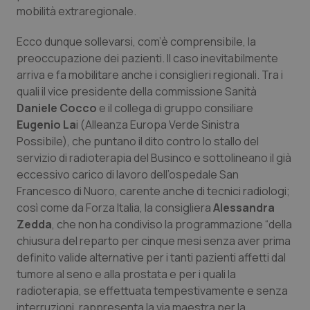
Valle D’Aosta
Oncodermatologia
mobilità extraregionale.
Veneto
Oncoematologia
Ecco dunque sollevarsi, com’è comprensibile, la
preoccupazione dei pazienti. Il caso inevitabilmente
Oncologia & Nutrizione
arriva e fa mobilitare anche i consiglieri regionali. Tra i
quali il vice presidente della commissione Sanità
Daniele Cocco
e il collega di gruppo consiliare
Psoriasi & pelle
Eugenio La
i (Alleanza Europa Verde Sinistra
Possibile), che puntano il dito contro lo stallo del
Quotidiano Cardiologia
servizio di radioterapia del Businco e sottolineano il già
eccessivo carico di lavoro dell’ospedale San
Quotidiano Chirurgia
Francesco di Nuoro, carente anche di tecnici radiologi;
così come da Forza Italia, la consigliera
Alessandra
Quotidiano Oncologia
Zedda
, che non ha condiviso la programmazione “della
chiusura del reparto per cinque mesi senza aver prima
Quotidiano Pediatria
definito valide alternative per i tanti pazienti affetti dal
tumore al seno e alla prostata e per i quali la
Rene & patologie urogenitali
radioterapia, se effettuata tempestivamente e senza
interruzioni, rappresenta la via maestra per la