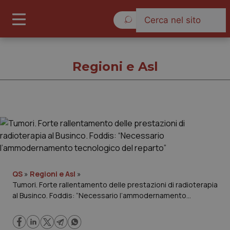
Sabato 8 Agosto 2026
Regioni e Asl
Regioni e Asl
Cronache
Governo e Parlamento
QS
»
Regioni e Asl
»
Tumori. Forte rallentamento delle prestazioni di radioterapia
al Businco. Foddis: “Necessario l’ammodernamento
Regioni e Asl
tecnologico del reparto”
Lavoro e Professioni