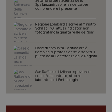
Settimana della Scienza dello
Spallanzani: capire la ricerca per
comprendere il presente
Regione Lombardia scrive al ministro
Schillaci: “Gli attuali indicatori non
fotografano la qualità reale del Ssn”
Case di comunità. La sfida ora è
riempirle di professionisti e servizi. Il
punto della Conferenza delle Regioni
_ga_KM60CM4NPH
.quotidianosanita.it
1 anno
mes
San Raffaele di Milano. Ispezioni e
criticità riscontrate, stop al
laboratorio di Embriologia
Fornitore
/
Nome
Scadenza
Descrizion