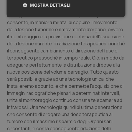
MOSTRA DETTAGLI
“La Tomoterapia in questione – sottolinea ancora la
manager – è dotata del sistema Synchrony che
Necessari
Statistici
Marketing
consente, in maniera mirata, di seguire il movimento
della lesione tumorale e il movimento d’organo, ovvero
il monitoraggio e la previsione continua dell’escursione
della lesione durante l’irradiazione terapeutica, nonchè
il conseguente cambiamento di direzione del fascio
terapeutico pressoché in tempo reale. Ciò, in modo da
Necessari
Statistici
Marketing
adeguare perfettamente la distribuzione di dose alla
I cookie necessari contribuiscono a rendere fruibile il
nuova posizione del volume bersaglio. Tutto questo
sito web abilitandone funzionalità di base quali la
sarà possibile grazie ad una tecnologia unica, che
navigazione sulle pagine e l'accesso alle aree
protette del sito. Il sito web non è in grado di
installeremo appunto, e che permette l’acquisizione di
funzionare correttamente senza questi cookie.
immagini radiografiche planari a determinati intervalli,
Nome
Fornitore
/
Dominio
Scaden
unita al monitoraggio continuo con una telecamera ad
VISITOR_PRIVACY_METADATA
5 mesi
infrarossi. Una tecnologia quindi di ultima generazione
YouTube
settim
.youtube.com
che consente di erogare una dose terapeutica al
tumore con il massimo risparmio degli Organi sani
circostanti, e con la conseguente riduzione della