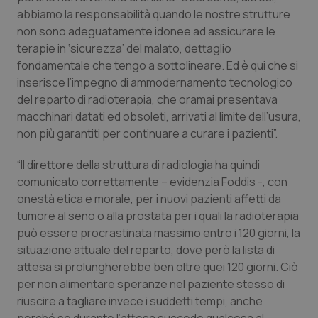
abbiamo la responsabilità quando le nostre strutture
non sono adeguatamente idonee ad assicurare le
terapie in ‘sicurezza’ del malato, dettaglio
fondamentale che tengo a sottolineare. Ed è qui che si
inserisce l’impegno di ammodernamento tecnologico
del reparto di radioterapia, che oramai presentava
macchinari datati ed obsoleti, arrivati al limite dell’usura,
non più garantiti per continuare a curare i pazienti”.
“Il direttore della struttura di radiologia ha quindi
comunicato correttamente – evidenzia Foddis -, con
onestà etica e morale, per i nuovi pazienti affetti da
tumore al seno o alla prostata per i quali la radioterapia
può essere procrastinata massimo entro i 120 giorni, la
situazione attuale del reparto, dove però la lista di
attesa si prolungherebbe ben oltre quei 120 giorni. Ciò
per non alimentare speranze nel paziente stesso di
riuscire a tagliare invece i suddetti tempi, anche