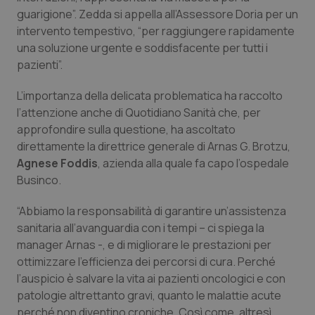
guarigione”. Zedda si appella all’Assessore Doria per un
Salute orale & impianti
intervento tempestivo, “per raggiungere rapidamente
una soluzione urgente e soddisfacente per tutti i
Sangue & coagulazione
pazienti”.
Tiroide
L’importanza della delicata problematica ha raccolto
l’attenzione anche di
Quotidiano Sanità
che, per
Tumore al seno
approfondire sulla questione, ha ascoltato
direttamente la direttrice generale di Arnas G. Brotzu,
Tumore ovarico
Agnese Foddis
, azienda alla quale fa capo l’ospedale
Businco.
Tumori del Polmone & Testa Collo
“Abbiamo la responsabilità di garantire un’assistenza
sanitaria all’avanguardia con i tempi – ci spiega la
Tumori gastrointestinali
manager Arnas -, e di migliorare le prestazioni per
ottimizzare l’efficienza dei percorsi di cura. Perché
Ulcera & Reflusso
l’auspicio è salvare la vita ai pazienti oncologici e con
patologie altrettanto gravi, quanto le malattie acute
Vaccini
perché non diventino croniche. Così come, altresì,