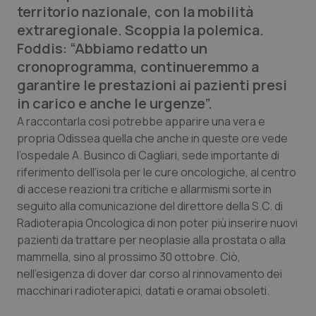
territorio nazionale, con la mobilità
Calabria
Asma & BPCO
extraregionale. Scoppia la polemica.
Foddis: “Abbiamo redatto un
Campania
Car-T
cronoprogramma, continueremmo a
garantire le prestazioni ai pazienti presi
Emilia-Romagna
Colesterolo & coronaropatie
in carico e anche le urgenze”.
Friuli Venezia Giulia
Dermatite Atopica
A raccontarla così potrebbe apparire una vera e
propria Odissea quella che anche in queste ore vede
l’ospedale A. Businco di Cagliari, sede importante di
Lazio
Diabete & glucometri
riferimento dell’isola per le cure oncologiche, al centro
di accese reazioni tra critiche e allarmismi sorte in
Liguria
Disturbi dell’umore
seguito alla comunicazione del direttore della S.C. di
Radioterapia Oncologica di non poter più inserire nuovi
Lombardia
Dolore
pazienti da trattare per neoplasie alla prostata o alla
mammella, sino al prossimo 30 ottobre. Ciò,
Marche
Donna & Salute
nell’esigenza di dover dar corso al rinnovamento dei
macchinari radioterapici, datati e oramai obsoleti.
Molise
Epatiti