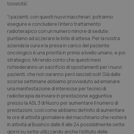
tossicità”.
“I pazienti, con questi nuovi macchinari, potranno
eseguire e concludere l’intero trattamento
radioterapico con un numero minore di sedute;
puntiamo ad azzerare le liste di attesa. Per la nostra
azienda la cura e la presa in carico del paziente
oncologico è una priorità in primis a livello umano, e poi
strategico. Mi rendo conto che questi mesi
richiederanno un sacrificio di spostamenti per i nuovi
CookieScriptConsent
5 mesi
CookieScript
pazienti, che non saranno però lasciati soli! Già dalle
settim
www.quotidianosanita.it
scorse settimane abbiamo provveduto ad emanare
una manifestazione di interesse per tecnici di
radioterapia da inviare in prestazione aggiuntiva
presso la ASL 3 di Nuoro per aumentare il numero di
prestazioni, così come abbiamo definito di aumentare
le ore di attività giornaliere del macchinario che resterà
in attività al Businco dalle 8 alle 24 possibilmente sette
giorni su sette utilizzando anche l’istituto delle