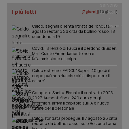
Wel
I più letti
[7 giorni]
[30 giorni]
Caldo, segnali di lenta ritirata dell'ondata: il 7
agosto restano 26 città da bollino rosso, l'8
scendono a 19
Covid. Il silenzio di Fauci e il perdono di Biden.
Ma il Quinto Emendamento non è
un’ammissione di colpa
Caldo estremo, FADOI: “Sopra i 40 gradi il
corpo può non riuscire più a disperdere il
calore”
Comparto Sanità. Firmato il contratto 2025-
2027. Aumenti fino a 240 euro per gli
infermieri, arriva il capitolo sull'IA e nuove
tutele per il personale
Caldo, l’ondata prosegue. Il 7 agosto 26 città
restano da bollino rosso, solo Bolzano torna
in giallo