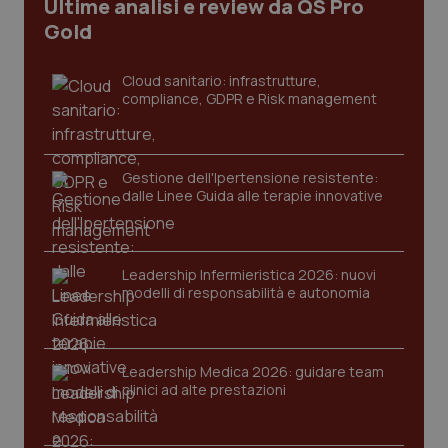
Dominio
Ultime analisi e review da QS Pro
Nome
Fornitore
/
Dominio
Scadenza
Des
Gold
_ga_0VMQEQKQ1N
.quotidianosanita.it
1 anno 1
Questo
mese
cookie
VISITOR_INFO1_LIVE
5 mesi 4
Que
Google LLC
viene
settimane
imp
.youtube.com
utilizzato
You
Cloud sanitario: infrastrutture,
da Google
ten
compliance, GDPR e Risk management
Analytics
pre
per
del
mantener
vid
lo stato
inco
della
può
sessione.
det
Gestione dell'Ipertensione resistente:
vis
dalle Linee Guida alle terapie innovative
web
uti
nuo
ver
dell
You
Leadership Infermieristica 2026: nuovi
modelli di responsabilità e autonomia
__Secure-YNID
.youtube.com
5 mesi 4
Que
settimane
imp
You
ten
pre
del
Leadership Medica 2026: guidare team
vid
clinici ad alte prestazioni
inco
può
det
vis