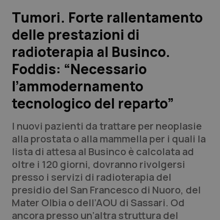
Tumori. Forte rallentamento
Scienza e Farmaci
delle prestazioni di
radioterapia al Businco.
Studi e Analisi
Foddis: “Necessario
Lettere al direttore
l’ammodernamento
Edizioni Regionali
tecnologico del reparto”
QS Pro
I nuovi pazienti da trattare per neoplasie
alla prostata o alla mammella per i quali la
Professionisti Sanitari.AI
lista di attesa al Businco è calcolata ad
oltre i 120 giorni, dovranno rivolgersi
presso i servizi di radioterapia del
Abruzzo
QS Pro Gold
presidio del San Francesco di Nuoro, del
QS Club
Newsletter
Mater Olbia o dell’AOU di Sassari. Od
Basilicata
Artrite & artrosi
ancora presso un’altra struttura del