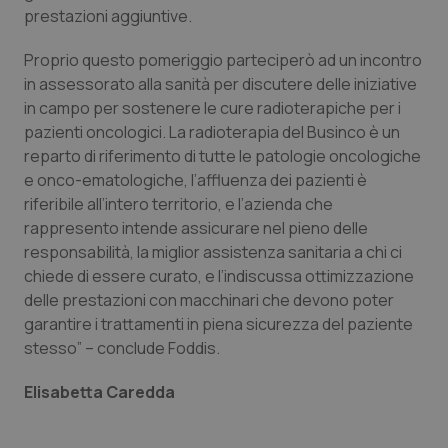
prestazioni aggiuntive.
tracking-sites-ironfish-
www.quotidianosanita.it
4
tracking-enable
settim
Proprio questo pomeriggio parteciperò ad un incontro
2 gior
in assessorato alla sanità per discutere delle iniziative
in campo per sostenere le cure radioterapiche per i
pazienti oncologici. La radioterapia del Businco è un
reparto di riferimento di tutte le patologie oncologiche
tracking-sites-ironfish-
www.quotidianosanita.it
4
session-id
settim
e onco-ematologiche, l’affluenza dei pazienti è
2 gior
riferibile all’intero territorio, e l’azienda che
rappresento intende assicurare nel pieno delle
responsabilità, la miglior assistenza sanitaria a chi ci
_ga
1 anno
Google LLC
chiede di essere curato, e l’indiscussa ottimizzazione
mes
.quotidianosanita.it
delle prestazioni con macchinari che devono poter
garantire i trattamenti in piena sicurezza del paziente
stesso” – conclude Foddis.
Elisabetta Caredda