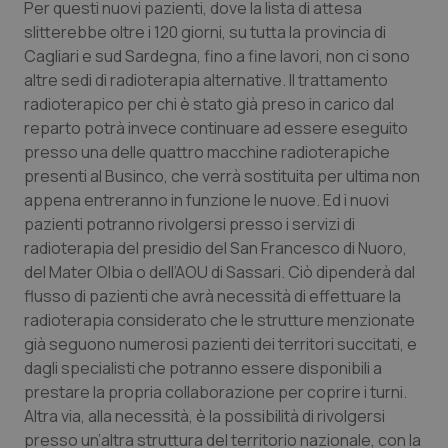
Per questi nuovi pazienti, dove la lista di attesa
slitterebbe oltre i 120 giorni, su tutta la provincia di
Piemonte
HIV
Cagliari e sud Sardegna, fino a fine lavori, non ci sono
altre sedi di radioterapia alternative. Il trattamento
Provincia Autonoma di Bolzano
Infezioni & Febbre
radioterapico per chi è stato già preso in carico dal
reparto potrà invece continuare ad essere eseguito
Provincia Autonoma di Trento
Ipertensione & Scompenso
presso una delle quattro macchine radioterapiche
presenti al Businco, che verrà sostituita per ultima non
Puglia
Malattie rare
appena entreranno in funzione le nuove. Ed i nuovi
pazienti potranno rivolgersi presso i servizi di
Sardegna
Malattia di Crohn & Rettocolite Ulcerosa
radioterapia del presidio del San Francesco di Nuoro,
del Mater Olbia o dell’AOU di Sassari. Ciò dipenderà dal
Sicilia
Neuroscienze & patologie neurodegenerative
flusso di pazienti che avrà necessità di effettuare la
radioterapia considerato che le strutture menzionate
già seguono numerosi pazienti dei territori succitati, e
Toscana
Obesità
dagli specialisti che potranno essere disponibili a
prestare la propria collaborazione per coprire i turni.
Umbria
Oftalmologia
Altra via, alla necessità, è la possibilità di rivolgersi
presso un’altra struttura del territorio nazionale, con la