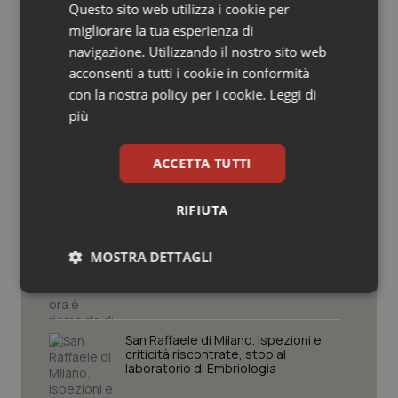
Potrebbe interessarti in
Questo sito web utilizza i cookie per
Salute orale & impianti
Piemonte
migliorare la tua esperienza di
navigazione. Utilizzando il nostro sito web
Sangue & coagulazione
acconsenti a tutti i cookie in conformità
Settimana della Scienza dello
con la nostra policy per i cookie.
Leggi di
Spallanzani: capire la ricerca per
Tiroide
più
comprendere il presente
Tumore al seno
ACCETTA TUTTI
Regione Lombardia scrive al ministro
Schillaci: “Gli attuali indicatori non
fotografano la qualità reale del Ssn”
Tumore ovarico
RIFIUTA
Tumori del Polmone & Testa Collo
Case di comunità. La sfida ora è
MOSTRA DETTAGLI
riempirle di professionisti e servizi. Il
punto della Conferenza delle Regioni
Necessari
Statistici
Marketing
Tumori gastrointestinali
San Raffaele di Milano. Ispezioni e
Ulcera & Reflusso
criticità riscontrate, stop al
laboratorio di Embriologia
Vaccini