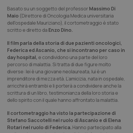
Basato su un soggetto del professor
Massimo Di
Piemonte
HIV
Maio
(Direttore di Oncologia Medica universitaria
dell'ospedale Mauriziano), il cortometraggio è stato
Provincia Autonoma di Bolzano
Infezioni & Febbre
scritto e diretto da
Enzo Dino.
Provincia Autonoma di Trento
Ipertensione & Scompenso
Il film parla della storia di due pazienti oncologici,
Federica ed Ascanio, che si incontrano per caso in
Puglia
Malattie rare
day hospital,
e condividono una parte del loro
percorso di malattia. Si tratta di due figure molto
diverse: lei è una giovane neolaureata, lui è un
Sardegna
Malattia di Crohn & Rettocolite Ulcerosa
imprenditore di mezza età. L’amicizia, nata in ospedale,
arricchirà entrambi e li porterà a condividere anche la
Sicilia
Neuroscienze & patologie neurodegenerative
scrittura di un libro, testimonianza della loro storia e
dello spirito con il quale hanno affrontato la malattia.
Toscana
Obesità
Il cortometraggio ha visto la partecipazione di
Umbria
Oftalmologia
Stefano Saccotelli nel ruolo di Ascanio e di Elena
Rotari nel ruolo di Federica.
Hanno partecipato alla