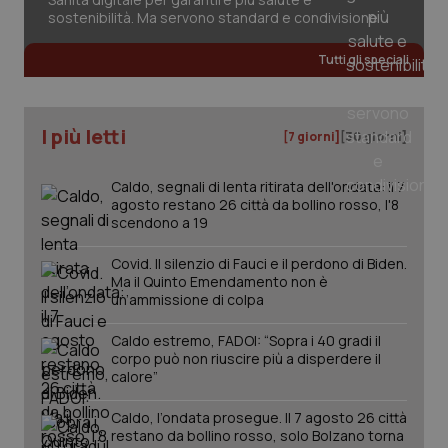
2 gior
sostenibilità. Ma servono standard e condivisione
Tutti gli speciali
_ga
1 anno
Google LLC
mes
.quotidianosanita.it
I più letti
[7 giorni]
[30 giorni]
Caldo, segnali di lenta ritirata dell'ondata: il 7
agosto restano 26 città da bollino rosso, l'8
scendono a 19
Covid. Il silenzio di Fauci e il perdono di Biden.
Ma il Quinto Emendamento non è
un’ammissione di colpa
Caldo estremo, FADOI: “Sopra i 40 gradi il
corpo può non riuscire più a disperdere il
calore”
Caldo, l’ondata prosegue. Il 7 agosto 26 città
restano da bollino rosso, solo Bolzano torna