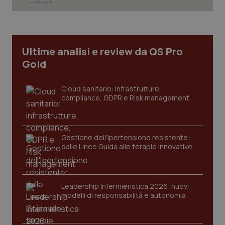
Necessari
Statistici
Marketing
I cookie necessari contribuiscono a rendere fruibile il
sito web abilitandone funzionalità di base quali la
navigazione sulle pagine e l'accesso alle aree
Ultime analisi e review da QS Pro
protette del sito. Il sito web non è in grado di
Gold
funzionare correttamente senza questi cookie.
Nome
Fornitore
/
Dominio
Scaden
Cloud sanitario: infrastrutture,
VISITOR_PRIVACY_METADATA
5 mesi
YouTube
compliance, GDPR e Risk management
settim
.youtube.com
Gestione dell'Ipertensione resistente:
dalle Linee Guida alle terapie innovative
Leadership Infermieristica 2026: nuovi
modelli di responsabilità e autonomia