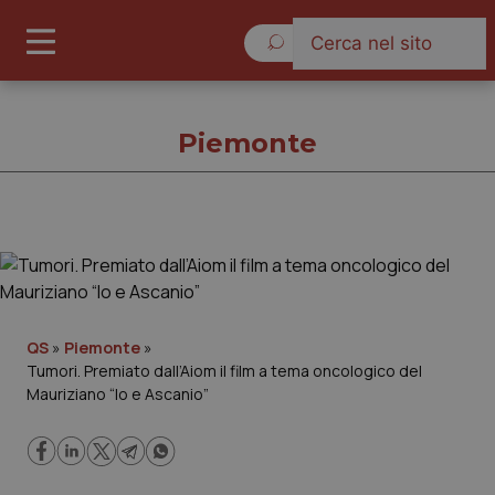
Domenica 9 Agosto 2026
Piemonte
Piemonte
Cronache
QS
»
Piemonte
»
Tumori. Premiato dall’Aiom il film a tema oncologico del
Governo e Parlamento
Mauriziano “Io e Ascanio”
Regioni e Asl
Lavoro e Professioni