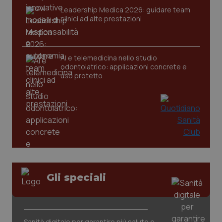
Leadership Medica 2026: guidare team
clinici ad alte prestazioni
CookieScriptConsent
5 mesi
CookieScript
settim
www.quotidianosanita.it
AI e telemedicina nello studio
odontoiatrico: applicazioni concrete e
uso protetto
tracking-sites-ironfish-
www.quotidianosanita.it
4
tracking-enable
settim
2 gior
Gli speciali
tracking-sites-ironfish-
www.quotidianosanita.it
4
session-id
settim
Sanità digitale per garantire più salute e