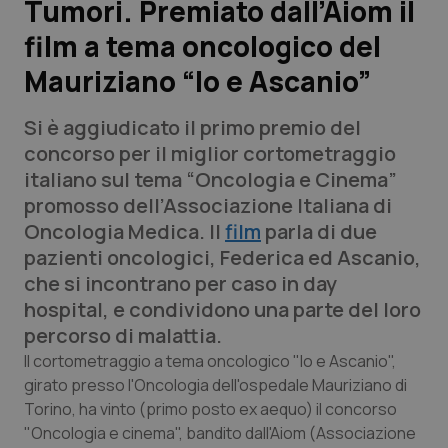
Tumori. Premiato dall’Aiom il
film a tema oncologico del
Scienza e Farmaci
Mauriziano “Io e Ascanio”
Studi e Analisi
Si è aggiudicato il primo premio del
Lettere al direttore
concorso per il miglior cortometraggio
italiano sul tema “Oncologia e Cinema”
Edizioni Regionali
promosso dell’Associazione Italiana di
Oncologia Medica. Il
film
parla di due
QS Pro
pazienti oncologici, Federica ed Ascanio,
che si incontrano per caso in day
Professionisti Sanitari.AI
hospital, e condividono una parte del loro
percorso di malattia.
Abruzzo
QS Pro Gold
Il cortometraggio a tema oncologico "Io e Ascanio",
girato presso l'Oncologia dell'ospedale Mauriziano di
QS Club
Newsletter
Torino, ha vinto (primo posto ex aequo) il concorso
Basilicata
Artrite & artrosi
"Oncologia e cinema", bandito dall'Aiom (Associazione