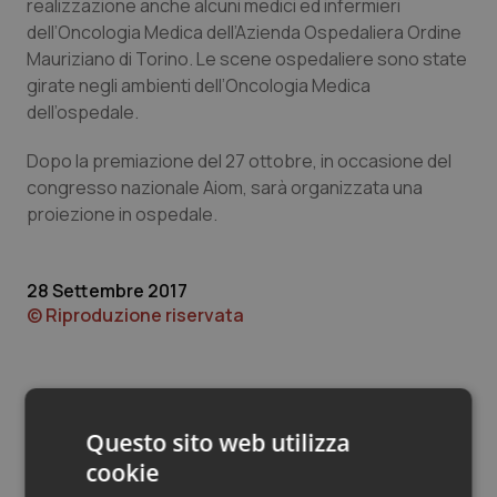
Valle D’Aosta
Oncodermatologia
realizzazione anche alcuni medici ed infermieri
dell’Oncologia Medica dell’Azienda Ospedaliera Ordine
Mauriziano di Torino. Le scene ospedaliere sono state
Veneto
Oncoematologia
girate negli ambienti dell’Oncologia Medica
dell’ospedale.
Oncologia & Nutrizione
Dopo la premiazione del 27 ottobre, in occasione del
Psoriasi & pelle
congresso nazionale Aiom, sarà organizzata una
proiezione in ospedale.
Quotidiano Cardiologia
28 Settembre 2017
Quotidiano Chirurgia
© Riproduzione riservata
Quotidiano Oncologia
Quotidiano Pediatria
Questo sito web utilizza
Rene & patologie urogenitali
cookie