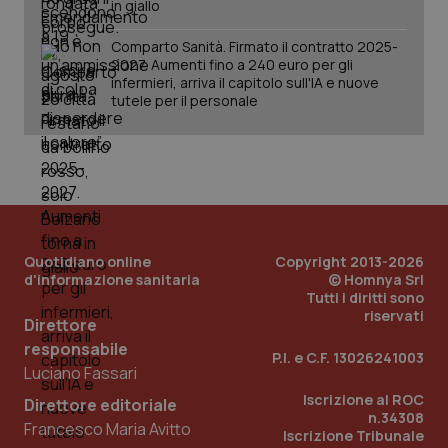
in giallo
Comparto Sanità. Firmato il contratto 2025-
2027. Aumenti fino a 240 euro per gli
infermieri, arriva il capitolo sull'IA e nuove
tutele per il personale
PHPSESSID
Sessio
PHP.net
www.quotidianosanita.it
Quotidiano online
Copyright 2013-2026
d'informazione sanitaria
© Homnya Srl
Tutti i diritti sono
riservati
Direttore
responsabile
P.I. e C.F. 13026241003
Luciano Fassari
Iscrizione al ROC
Direttore editoriale
n.34308
Francesco Maria Avitto
Iscrizione Tribunale