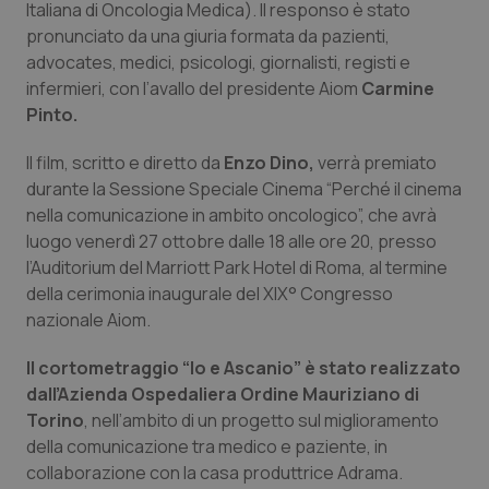
Italiana di Oncologia Medica). Il responso è stato
Calabria
Asma & BPCO
pronunciato da una giuria formata da pazienti,
advocates, medici, psicologi, giornalisti, registi e
Campania
Car-T
infermieri, con l’avallo del presidente Aiom
Carmine
Pinto.
Emilia-Romagna
Colesterolo & coronaropatie
Il film, scritto e diretto da
Enzo Dino,
verrà premiato
Friuli Venezia Giulia
Dermatite Atopica
durante la Sessione Speciale Cinema “Perché il cinema
nella comunicazione in ambito oncologico”, che avrà
luogo venerdì 27 ottobre dalle 18 alle ore 20, presso
Lazio
Diabete & glucometri
l’Auditorium del Marriott Park Hotel di Roma, al termine
della cerimonia inaugurale del XIX° Congresso
Liguria
Disturbi dell’umore
nazionale Aiom.
Lombardia
Dolore
Il cortometraggio “Io e Ascanio” è stato realizzato
dall’Azienda Ospedaliera Ordine Mauriziano di
Marche
Donna & Salute
Torino
, nell’ambito di un progetto sul miglioramento
della comunicazione tra medico e paziente, in
Molise
Epatiti
collaborazione con la casa produttrice Adrama.