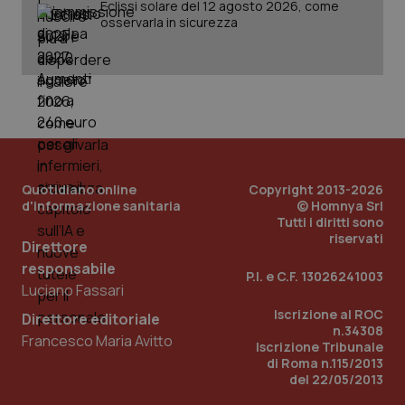
Eclissi solare del 12 agosto 2026, come
osservarla in sicurezza
PHPSESSID
Sessio
PHP.net
www.quotidianosanita.it
Quotidiano online
Copyright 2013-2026
d'informazione sanitaria
© Homnya Srl
Tutti i diritti sono
riservati
Direttore
responsabile
P.I. e C.F. 13026241003
Luciano Fassari
Iscrizione al ROC
Direttore editoriale
n.34308
Francesco Maria Avitto
Iscrizione Tribunale
di Roma n.115/2013
del 22/05/2013