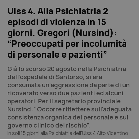
Ulss 4. Alla Psichiatria 2
Scienza e Farmaci
episodi di violenza in 15
giorni. Gregori (Nursind):
Studi e Analisi
“Preoccupati per incolumità
Lettere al direttore
di personale e pazienti”
Edizioni Regionali
Già lo scorso 20 agosto nella Psichiatria
dell’ospedale di Santorso, si era
QS Pro
consumata un’aggressione da parte di un
ricoverato verso due pazienti ed alcuni
Professionisti Sanitari.AI
operatori. Per il segretario provinciale
Nursind: "Occorre riflettere sull'adeguata
Abruzzo
QS Pro Gold
consistenza organica del personale e sul
governo clinico del rischio”.
QS Club
Newsletter
Basilicata
Artrite & artrosi
In soli 15 giorni alla Psichiatria dell’Ulss 4 Alto Vicentino