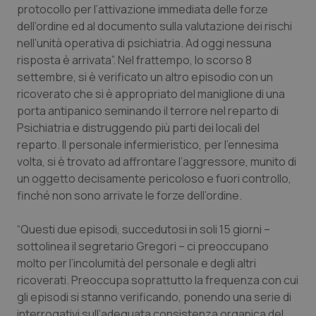
protocollo per l’attivazione immediata delle forze
Piemonte
HIV
dell’ordine ed al documento sulla valutazione dei rischi
nell’unità operativa di psichiatria. Ad oggi nessuna
risposta è arrivata”. Nel frattempo, lo scorso 8
Provincia Autonoma di Bolzano
Infezioni & Febbre
settembre, si è verificato un altro episodio con un
ricoverato che si è appropriato del maniglione di una
Provincia Autonoma di Trento
Ipertensione & Scompenso
porta antipanico seminando il terrore nel reparto di
Psichiatria e distruggendo più parti dei locali del
Puglia
Malattie rare
reparto. Il personale infermieristico, per l’ennesima
volta, si è trovato ad affrontare l’aggressore, munito di
Sardegna
Malattia di Crohn & Rettocolite Ulcerosa
un oggetto decisamente pericoloso e fuori controllo,
finché non sono arrivate le forze dell’ordine.
Sicilia
Neuroscienze & patologie neurodegenerative
“Questi due episodi, succedutosi in soli 15 giorni –
Toscana
Obesità
sottolinea il segretario Gregori – ci preoccupano
molto per l’incolumità del personale e degli altri
ricoverati. Preoccupa soprattutto la frequenza con cui
Umbria
Oftalmologia
gli episodi si stanno verificando, ponendo una serie di
interrogativi sull’adeguata consistenza organica del