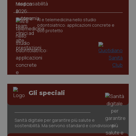
CookieScriptConsent
5 mesi
CookieScript
settim
www.quotidianosanita.it
AI e telemedicina nello studio
odontoiatrico: applicazioni concrete e
uso protetto
tracking-sites-ironfish-
www.quotidianosanita.it
4
tracking-enable
settim
Gli speciali
2 gior
Sanità digitale per garantire più salute e
tracking-sites-ironfish-
www.quotidianosanita.it
4
sostenibilità. Ma servono standard e condivisione
session-id
settim
2 gior