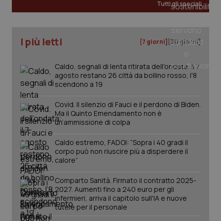
Tutti gli speciali
_ga
1 anno
Google LLC
mes
I più letti
.quotidianosanita.it
[7 giorni]
[30 giorni]
Caldo, segnali di lenta ritirata dell'ondata: il 7
agosto restano 26 città da bollino rosso, l'8
scendono a 19
Covid. Il silenzio di Fauci e il perdono di Biden.
Ma il Quinto Emendamento non è
un’ammissione di colpa
Caldo estremo, FADOI: “Sopra i 40 gradi il
corpo può non riuscire più a disperdere il
calore”
Comparto Sanità. Firmato il contratto 2025-
2027. Aumenti fino a 240 euro per gli
infermieri, arriva il capitolo sull'IA e nuove
tutele per il personale