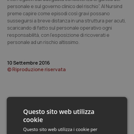
Valle D’Aosta
Oncodermatologia
personale e sul governo clinico del rischio”. Al Nursind
preme capire come episodi così gravi possano
Veneto
Oncoematologia
susseguirsi a breve distanza in una struttura per acuti,
scaricando di fatto sul personale operativo ogni
Oncologia & Nutrizione
responsabilità, con l’esposizione di ricoverati e
personale ad un rischio altissimo.
Psoriasi & pelle
10 Settembre 2016
Quotidiano Cardiologia
© Riproduzione riservata
Quotidiano Chirurgia
Quotidiano Oncologia
Quotidiano Pediatria
Questo sito web utilizza
Potrebbe interessarti in
cookie
Rene & patologie urogenitali
Regioni e Asl
Questo sito web utilizza i cookie per