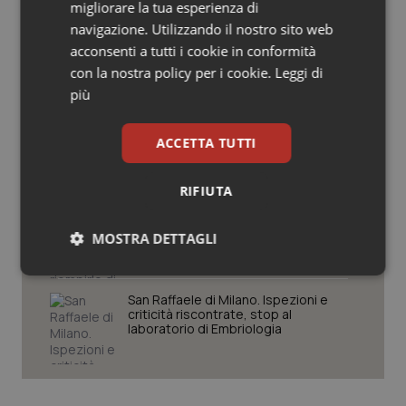
migliorare la tua esperienza di
Salute orale & impianti
navigazione. Utilizzando il nostro sito web
Settimana della Scienza dello
acconsenti a tutti i cookie in conformità
Spallanzani: capire la ricerca per
Sangue & coagulazione
comprendere il presente
con la nostra policy per i cookie.
Leggi di
più
Tiroide
Regione Lombardia scrive al ministro
Schillaci: “Gli attuali indicatori non
ACCETTA TUTTI
fotografano la qualità reale del Ssn”
Tumore al seno
RIFIUTA
Tumore ovarico
Case di comunità. La sfida ora è
riempirle di professionisti e servizi. Il
MOSTRA DETTAGLI
punto della Conferenza delle Regioni
Tumori del Polmone & Testa Collo
Necessari
Statistici
Marketing
San Raffaele di Milano. Ispezioni e
Tumori gastrointestinali
criticità riscontrate, stop al
laboratorio di Embriologia
Ulcera & Reflusso
Vaccini
Necessari
Statistici
Marketing