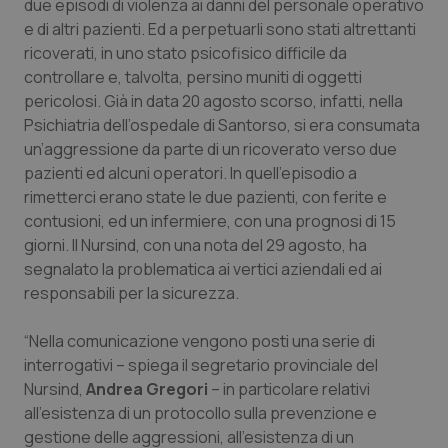
due episodi di violenza ai danni del personale operativo
Calabria
Asma & BPCO
e di altri pazienti. Ed a perpetuarli sono stati altrettanti
ricoverati, in uno stato psicofisico difficile da
Campania
Car-T
controllare e, talvolta, persino muniti di oggetti
pericolosi. Già in data 20 agosto scorso, infatti, nella
Emilia-Romagna
Colesterolo & coronaropatie
Psichiatria dell’ospedale di Santorso, si era consumata
un’aggressione da parte di un ricoverato verso due
Friuli Venezia Giulia
Dermatite Atopica
pazienti ed alcuni operatori. In quell’episodio a
rimetterci erano state le due pazienti, con ferite e
contusioni, ed un infermiere, con una prognosi di 15
Lazio
Diabete & glucometri
giorni. Il Nursind, con una nota del 29 agosto, ha
segnalato la problematica ai vertici aziendali ed ai
Liguria
Disturbi dell’umore
responsabili per la sicurezza.
Lombardia
Dolore
“Nella comunicazione vengono posti una serie di
interrogativi – spiega il segretario provinciale del
Marche
Donna & Salute
Nursind,
Andrea Gregori
– in particolare relativi
all’esistenza di un protocollo sulla prevenzione e
Molise
Epatiti
gestione delle aggressioni, all’esistenza di un