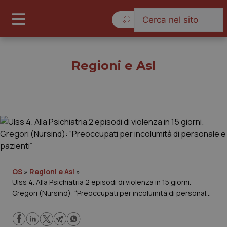
Sabato 8 Agosto 2026
Regioni e Asl
Regioni e Asl
Cronache
Governo e Parlamento
QS
»
Regioni e Asl
»
Ulss 4. Alla Psichiatria 2 episodi di violenza in 15 giorni.
Gregori (Nursind): “Preoccupati per incolumità di personale
Regioni e Asl
e pazienti”
Lavoro e Professioni