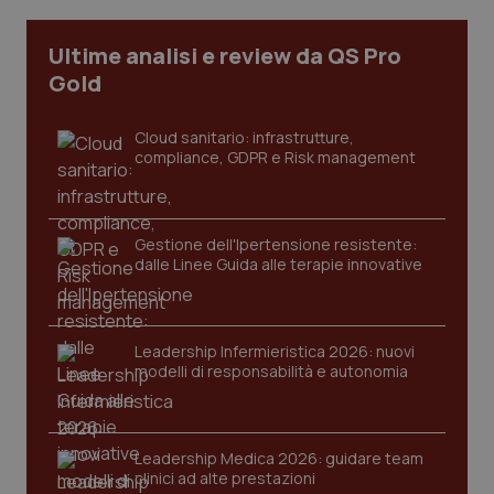
I cookie necessari contribuiscono a rendere fruibile il
Ultime analisi e review da QS Pro
sito web abilitandone funzionalità di base quali la
navigazione sulle pagine e l'accesso alle aree
Gold
protette del sito. Il sito web non è in grado di
funzionare correttamente senza questi cookie.
Cloud sanitario: infrastrutture,
Nome
Fornitore
/
Dominio
Scaden
compliance, GDPR e Risk management
VISITOR_PRIVACY_METADATA
5 mesi
YouTube
settim
.youtube.com
Gestione dell'Ipertensione resistente:
dalle Linee Guida alle terapie innovative
Leadership Infermieristica 2026: nuovi
modelli di responsabilità e autonomia
Leadership Medica 2026: guidare team
clinici ad alte prestazioni