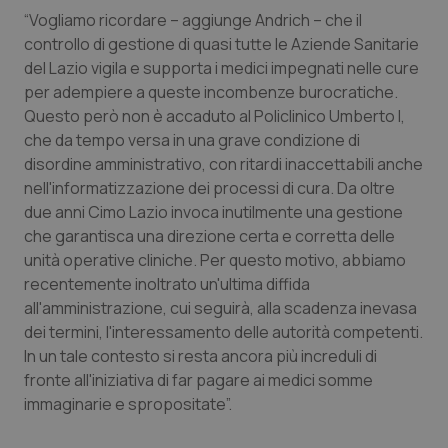
“Vogliamo ricordare – aggiunge Andrich – che il
Piemonte
HIV
controllo di gestione di quasi tutte le Aziende Sanitarie
del Lazio vigila e supporta i medici impegnati nelle cure
Provincia Autonoma di Bolzano
Infezioni & Febbre
per adempiere a queste incombenze burocratiche.
Questo però non è accaduto al Policlinico Umberto I,
Provincia Autonoma di Trento
Ipertensione & Scompenso
che da tempo versa in una grave condizione di
disordine amministrativo, con ritardi inaccettabili anche
nell'informatizzazione dei processi di cura. Da oltre
Puglia
Malattie rare
due anni Cimo Lazio invoca inutilmente una gestione
che garantisca una direzione certa e corretta delle
Sardegna
Malattia di Crohn & Rettocolite Ulcerosa
unità operative cliniche. Per questo motivo, abbiamo
recentemente inoltrato un'ultima diffida
Sicilia
Neuroscienze & patologie neurodegenerative
all'amministrazione, cui seguirà, alla scadenza inevasa
dei termini, l'interessamento delle autorità competenti.
Toscana
Obesità
In un tale contesto si resta ancora più increduli di
fronte all'iniziativa di far pagare ai medici somme
Umbria
Oftalmologia
immaginarie e spropositate”.