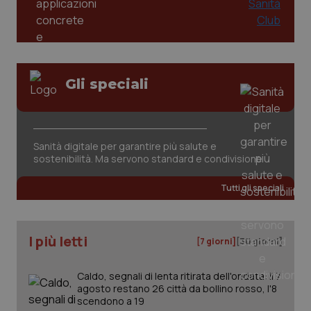
Gli speciali
tracking-sites-ironfish-
www.quotidianosanita.it
4
tracking-enable
settim
Sanità digitale per garantire più salute e
2 gior
sostenibilità. Ma servono standard e condivisione
Tutti gli speciali
tracking-sites-ironfish-
www.quotidianosanita.it
4
session-id
settim
2 gior
I più letti
[7 giorni]
[30 giorni]
Caldo, segnali di lenta ritirata dell'ondata: il 7
agosto restano 26 città da bollino rosso, l'8
_ga
1 anno
Google LLC
scendono a 19
mes
.quotidianosanita.it