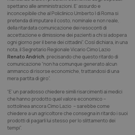
Calabria
Asma & BPCO
spettano alle amministrazioni. E’ assurdo e
inconcepibile che al Policlinico Umberto I di Roma si
Campania
Car-T
pretenda di imputare il costo, nominale e non reale,
della ritardata comunicazione dei resoconti di
accettazione e dimissione dei pazienti a chi si adopera
Emilia-Romagna
Colesterolo & coronaropatie
ogni giorno per il bene dei cittadini”. Così dichiara, in una
nota, il Segretario Regionale Vicario Cimo Lazio
Friuli Venezia Giulia
Dermatite Atopica
Renato Andrich
, precisando che questo ritardo di
comunicazione “non ha comunque generato alcun
Lazio
Diabete & glucometri
ammanco di risorse economiche, trattandosi di una
mera partita di giro”.
Liguria
Disturbi dell’umore
“E’ un paradosso chiedere simili risarcimenti ai medici
Lombardia
Dolore
che hanno prodotto quel valore economico –
sottolinea ancora Cimo Lazio – sarebbe come
chiedere a un agricoltore che consegna in ritardo i suoi
Marche
Donna & Salute
prodotti di pagarli lui stesso per lo slittamento dei
tempi”.
Molise
Epatiti