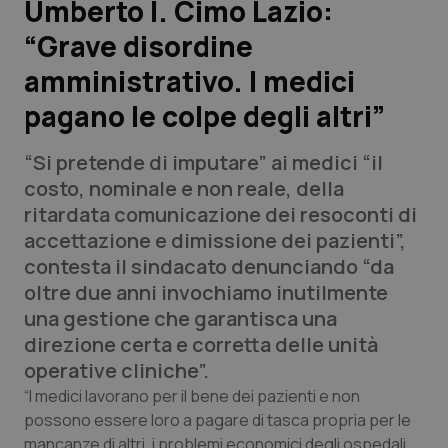
Umberto I. Cimo Lazio:
“Grave disordine
Scienza e Farmaci
amministrativo. I medici
Studi e Analisi
pagano le colpe degli altri”
Lettere al direttore
“Si pretende di imputare” ai medici “il
costo, nominale e non reale, della
Edizioni Regionali
ritardata comunicazione dei resoconti di
accettazione e dimissione dei pazienti”,
QS Pro
contesta il sindacato denunciando “da
oltre due anni invochiamo inutilmente
Professionisti Sanitari.AI
una gestione che garantisca una
direzione certa e corretta delle unità
Abruzzo
QS Pro Gold
operative cliniche”.
“I medici lavorano per il bene dei pazienti e non
QS Club
Newsletter
Basilicata
Artrite & artrosi
possono essere loro a pagare di tasca propria per le
mancanze di altri, i problemi economici degli ospedali