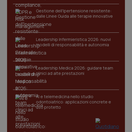
funzionare correttamente senza questi cookie.
Gestione dell'Ipertensione resistente:
Nome
Fornitore
/
Dominio
Scaden
dalle Linee Guida alle terapie innovative
VISITOR_PRIVACY_METADATA
5 mesi
YouTube
settim
.youtube.com
Leadership Infermieristica 2026: nuovi
modelli di responsabilità e autonomia
Leadership Medica 2026: guidare team
clinici ad alte prestazioni
AI e telemedicina nello studio
odontoiatrico: applicazioni concrete e
uso protetto
CookieScriptConsent
5 mesi
CookieScript
settim
www.quotidianosanita.it