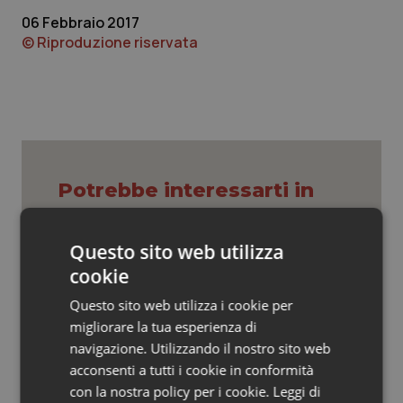
Valle D’Aosta
Oncodermatologia
06 Febbraio 2017
© Riproduzione riservata
Veneto
Oncoematologia
Oncologia & Nutrizione
Psoriasi & pelle
Potrebbe interessarti in
Quotidiano Cardiologia
Lazio
Quotidiano Chirurgia
Questo sito web utilizza
cookie
Settimana della Scienza dello
Quotidiano Oncologia
Spallanzani: capire la ricerca per
Questo sito web utilizza i cookie per
comprendere il presente
migliorare la tua esperienza di
Quotidiano Pediatria
navigazione. Utilizzando il nostro sito web
Regione Lombardia scrive al ministro
acconsenti a tutti i cookie in conformità
Rene & patologie urogenitali
Schillaci: “Gli attuali indicatori non
con la nostra policy per i cookie.
Leggi di
fotografano la qualità reale del Ssn”