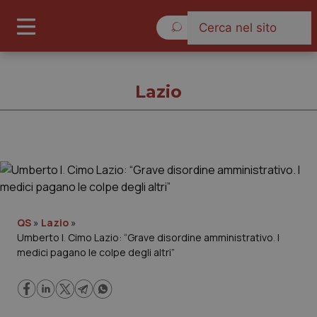
Sabato 8 Agosto 2026
Lazio
Lazio
Cronache
QS
»
Lazio
»
Umberto I. Cimo Lazio: “Grave disordine amministrativo. I
Governo e Parlamento
medici pagano le colpe degli altri”
Regioni e Asl
Lavoro e Professioni