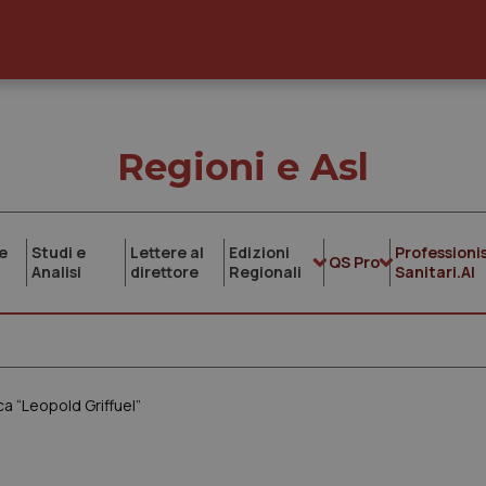
Regioni e Asl
e
Studi e
Lettere al
Edizioni
Professionis
QS Pro
Analisi
direttore
Regionali
Sanitari.AI
rca “Leopold Griffuel”