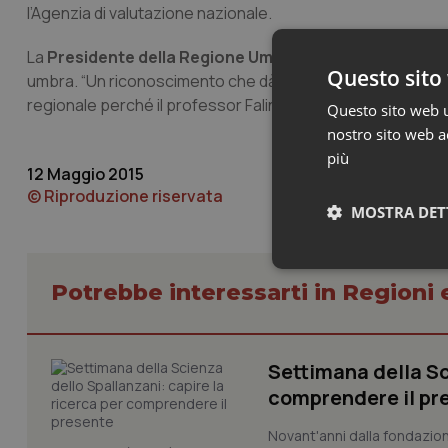
l’Agenzia di valutazione nazionale.
La
Presidente della Regione Umbria, Catiuscia Marini,
Questo sito 
umbra. “Un riconoscimento che dà lustro alle Istituzioni, m
regionale perché il professor Falini è riuscito a esportare
Questo sito web ut
nostro sito web ac
più
12 Maggio 2015
© Riproduzione riservata
MOSTRA DET
Neces
Potrebbe interessarti in Regioni 
Settimana della Sc
comprendere il pr
Novant'anni dalla fondazion