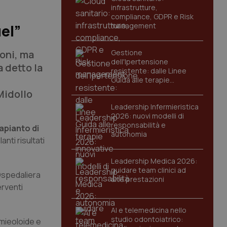
infrastrutture,
compliance, GDPR e Risk
management
uel”
ioni, ma
Gestione
dell'Ipertensione
a detto la
resistente: dalle Linee
Guida alle terapie
innovative
Midollo
Leadership Infermieristica
2026: nuovi modelli di
responsabilità e
apianto di
autonomia
anti risultati
Leadership Medica 2026:
guidare team clinici ad
 Ospedaliera
alte prestazioni
erventi
AI e telemedicina nello
studio odontoiatrico:
 mieoloide e