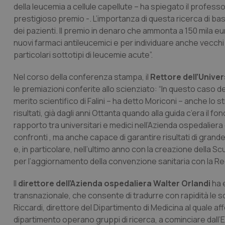
della leucemia a cellule capellute – ha spiegato il professo
prestigioso premio -. L’importanza di questa ricerca di base, 
dei pazienti. Il premio in denaro che ammonta a 150 mila eur
nuovi farmaci antileucemici e per individuare anche vecchi
particolari sottotipi di leucemie acute”.
Nel corso della conferenza stampa, il
Rettore dell’Unive
le premiazioni conferite allo scienziato: “In questo caso de
merito scientifico di Falini – ha detto Moriconi – anche lo
risultati, già dagli anni Ottanta quando alla guida c’era il fo
rapporto tra universitari e medici nell’Azienda ospedaliera
confronti , ma anche capace di garantire risultati di grande
e, in particolare, nell’ultimo anno con la creazione della Scu
per l’aggiornamento della convenzione sanitaria con la Re
Il
direttore dell’Azienda ospedaliera Walter Orlandi
ha e
transnazionale, che consente di tradurre con rapidità le sc
Riccardi, direttore del Dipartimento di Medicina al quale aff
dipartimento operano gruppi di ricerca, a cominciare dall’E