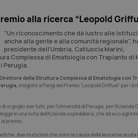
premio alla ricerca “Leopold Griff
“Un riconoscimento che dà lustro alle Istituz
anche alla gente e alla comunità regionale", h
presidente dell'Umbria, Catiuscia Marini,
ttura Complessa di Ematologia con Trapianto di 
i Perugia.
 Direttore della Struttura Complessa di Ematologia con Tr
Perugia,
insignito a Parigi del Premio “Leopold Griffuel” per i brill
di orgoglio per tutti, per l’Università di Perugia, per l’Azienda
si legge in una nota dell’Azienda ospedaliera, che dà eco agli int
 al premio.
enetiche, due mutazioni che sono la causa della leucemia acuta