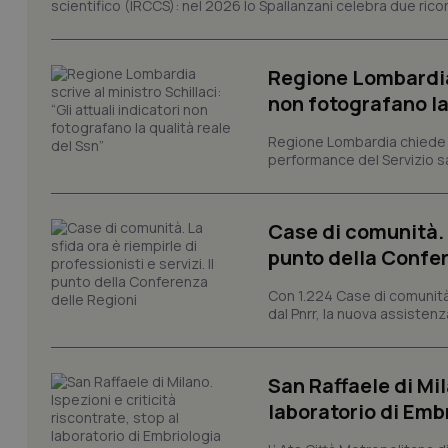
I cookie necessari con
scientifico (IRCCS): nel 2026 lo Spallanzani celebra due rico
e l'accesso alle aree 
Nome
Regione Lombardia s
VISITOR_PRIVACY_
non fotografano la
Regione Lombardia chiede al
performance del Servizio san
CookieScriptConse
Case di comunità. L
punto della Confer
tracking-sites-ironf
tracking-enable
Con 1.224 Case di comunità a
dal Pnrr, la nuova assistenza
tracking-sites-ironf
session-id
_ga
San Raffaele di Mil
laboratorio di Emb