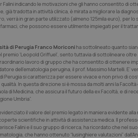
r Falini indicando le motivazioni che gli hanno consentito di ott
già tradotta in attività clinica, è mirata a migliorare la diagnos
o, verrà in gran parte utilizzato (almeno 125mila euro), per lo 
 farmaci, che possono essere utilmente impiegati per il tratt
rsità di Perugia Franco Moriconi
ha sottolineato quanto si
l premio ‘Leopold Griffuel’, sento tuttavia di sottolineare oltre
 straordinario lavoro di gruppo che ha consentito di ottenere im
ndatore dell’ematologia perugina, il prof. Massimo Martelli. E’ ver
 di Perugia si caratterizza per essere vivace e non privo di cos
 qualità. In questa direzione si è mossa da molti anni la Facoltà
ola di Medicina, che assicura il futuro della ex Facoltà, e di rec
gione Umbria”.
videnziato il valore del premio legato in maniera evidente alla 
operte scientifiche in attività di assistenza medica. Il profes
erisce Falini e il suo gruppo di ricerca, ha ricordato che nel suo
matologia, che hanno ottenuto “lusinghiere valutazioni” dall’An