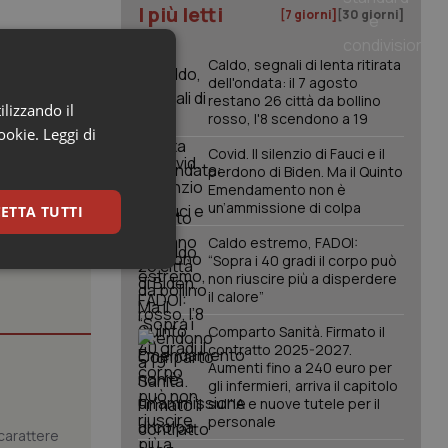
I più letti
[7 giorni]
[30 giorni]
alla medicina
Caldo, segnali di lenta ritirata
comunità
dell'ondata: il 7 agosto
restano 26 città da bollino
e”.
ilizzando il
rosso, l'8 scendono a 19
cookie.
Leggi di
Covid. Il silenzio di Fauci e il
perdono di Biden. Ma il Quinto
Emendamento non è
un’ammissione di colpa
ETTA TUTTI
Caldo estremo, FADOI:
“Sopra i 40 gradi il corpo può
keting
non riuscire più a disperdere
il calore”
Comparto Sanità. Firmato il
contratto 2025-2027.
Aumenti fino a 240 euro per
gli infermieri, arriva il capitolo
sull'IA e nuove tutele per il
personale
carattere