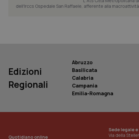
L’ Ats Città Metropolitana d
dell'Irccs Ospedale San Raffaele, afferente alla macroattività 
PHPSESSID
_ga_KM60CM4NPH
Abruzzo
Edizioni
Basilicata
Calabria
Regionali
Campania
Nome
Nome
Emilia-Romagna
VISITOR_INFO1_LIV
_ga_0VMQEQKQ1N
__Secure-YNID
Sede legale e
Via della Stell
Quotidiano online