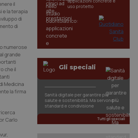
applicazioni concrete e
enere il
uso protetto
i e la terapia
sviluppo di
amento di
ano numerose
 al grande
portanti
Gli speciali
o che il
tanti
 di Medicina
ente la firma
Sanità digitale per garantire più
salute e sostenibilità. Ma servono
standard e condivisione
ricerca
Tutti gli speciali
sor Carlo
vur,