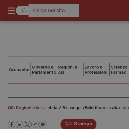
Governo e
Regioni e
Lavoro e
Scienza 
Cronache
Parlamento
Asl
Professioni
Farmaci
QS
»
Regioni e Asl
»
Umbria. A Brunangelo Falini il premio alla rice
Stampa