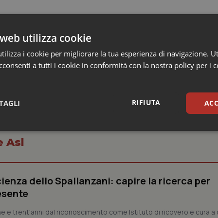
ha quindi espresso gratitudine a Falini per aver portato lustro 
web utilizza cookie
a – ha concluso la Presidente Marini – anche alla gente e alla 
 in tutto il mondo anche le sue profonde radici perugine e umbr
ilizza i cookie per migliorare la tua esperienza di navigazione. Ut
consenti a tutti i cookie in conformità con la nostra policy per i 
RIFIUTA
TAGLI
ACC
sari
Statistici
Mar
e Asl
ienza dello Spallanzani: capire la ricerca per
esente
Necessari
Statistici
Marketing
e e trent'anni dal riconoscimento come Istituto di ricovero e cura a 