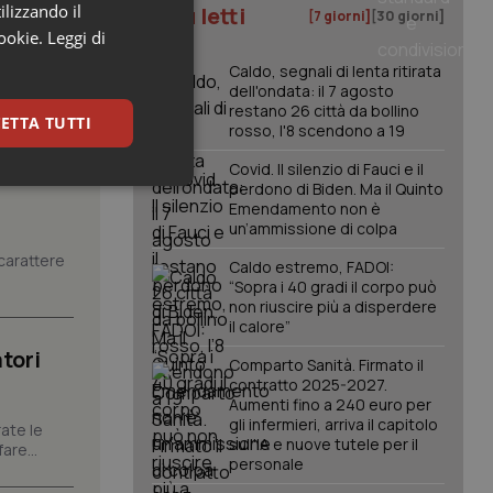
ilizzando il
I più letti
[7 giorni]
[30 giorni]
cookie.
Leggi di
Caldo, segnali di lenta ritirata
dell'ondata: il 7 agosto
restano 26 città da bollino
ETTA TUTTI
rosso, l'8 scendono a 19
Covid. Il silenzio di Fauci e il
perdono di Biden. Ma il Quinto
keting
Emendamento non è
un’ammissione di colpa
carattere
Caldo estremo, FADOI:
“Sopra i 40 gradi il corpo può
non riuscire più a disperdere
il calore”
tori
Comparto Sanità. Firmato il
contratto 2025-2027.
igazione sulle pagine
kie.
Aumenti fino a 240 euro per
gli infermieri, arriva il capitolo
ate le
sull'IA e nuove tutele per il
are...
personale
er memorizzare le
utente per la loro