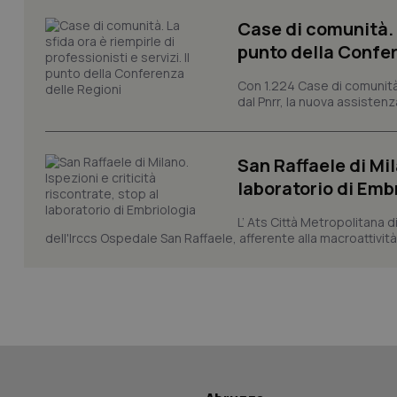
Case di comunità. L
punto della Confer
CookieScriptConse
Con 1.224 Case di comunità a
dal Pnrr, la nuova assistenza
tracking-sites-ironf
tracking-enable
San Raffaele di Mil
laboratorio di Emb
tracking-sites-ironf
session-id
L’ Ats Città Metropolitana d
dell'Irccs Ospedale San Raffaele, afferente alla macroattività 
_ga
PHPSESSID