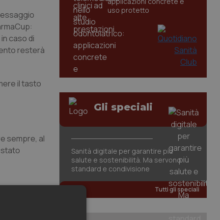
applicazioni concrete e
uso protetto
 messaggio
 FarmaCup:
in caso di
amento resterà
mere il tasto
Gli speciali
are sempre, al
 stato
Sanità digitale per garantire più
salute e sostenibilità. Ma servono
standard e condivisione
Tutti gli speciali