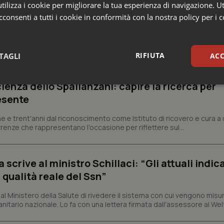
ilizza i cookie per migliorare la tua esperienza di navigazione. Ut
consenti a tutti i cookie in conformità con la nostra policy per i 
e Asl
RIFIUTA
TAGLI
ACC
ienza dello Spallanzani: capire la ricerca per
sari
Statistici
Mar
esente
e e trent'anni dal riconoscimento come Istituto di ricovero e cura a 
rrenze che rappresentano l'occasione per riflettere sul...
Necessari
Statistici
Marketing
crive al ministro Schillaci: “Gli attuali indica
 qualità reale del Ssn”
tribuiscono a rendere fruibile il sito web abilitandone funzionalità di base quali la nav
protette del sito. Il sito web non è in grado di funzionare correttamente senza questi coo
 Ministero della Salute di rivedere il sistema con cui vengono misur
Fornitore
/
Dominio
Scadenza
Descrizione
itario nazionale. Lo fa con una lettera firmata dall'assessore al Welf
METADATA
5 mesi 4
Questo cookie viene utilizzato p
YouTube
settimane
scelte di consenso e privacy dell'
.youtube.com