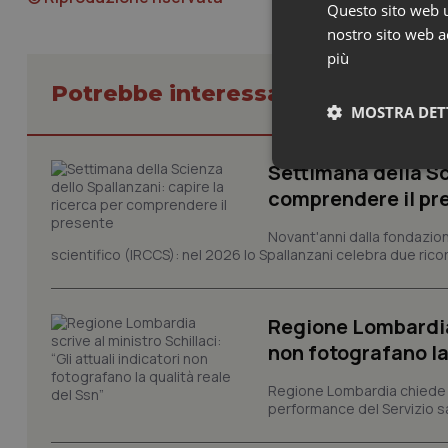
Questo sito web ut
nostro sito web ac
più
Potrebbe interessarti in Regioni 
MOSTRA DET
Settimana della Sc
Neces
comprendere il pr
Novant'anni dalla fondazion
scientifico (IRCCS): nel 2026 lo Spallanzani celebra due rico
Regione Lombardia s
non fotografano la
I cookie necessari con
e l'accesso alle aree 
Regione Lombardia chiede al
Nome
performance del Servizio san
VISITOR_PRIVACY_