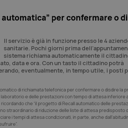
a automatica” per confermare o d
Il servizio è già in funzione presso le 4 aziend
sanitarie. Pochi giorni prima dell’appuntament
sistema richiama automaticamente il cittadin
to, data e ora. Con un tasto il cittadino potrà
rando, eventualmente, in tempo utile, i posti pe
utomatico di richiamata telefonica per confermare o disdire la
 laboratorio e delle prestazioni con tempo di attesa inferiore ai
 ricordando che “il progetto di Recall automatico delle prestaz
no straordinario di riduzione delle liste di attesa predisposto 
are i tempi di attesa condizionati, in parte, anche dall'abitudin
sufruire”.