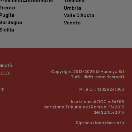
Provincia Autonoma di
Toscana
è un numero
Trento
o in cui viene
Umbria
r il sito, ma un
Puglia
Valle D’Aosta
tato di accesso per
Sardegna
Veneto
a Google Analytics
Sicilia
sione.
 tenere traccia
icità
i Youtube incorporati
tics per mantenere
Copyright 2013-2026 © Homnya Srl
tore del sito web sta
.com
ell'interfaccia di
Tutti i diritti sono riservati
 tenere traccia
om
P.I. e C.F. 13026241003
i Youtube incorporati
tore del sito web sta
ell'interfaccia di
Iscrizione al ROC n.34308
Iscrizione Tribunale di Roma n.115/2013
del 22/05/2013
 tenere traccia
Riproduzione riservata
r la gestione
one dell’esperienza