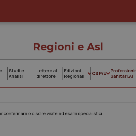
Regioni e Asl
e
Studi e
Lettere al
Edizioni
Professionis
QS Pro
Analisi
direttore
Regionali
Sanitari.AI
er confermare o disdire visite ed esami specialistici