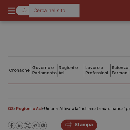
Governo e
Regioni e
Lavoro e
Scienza 
Cronache
Parlamento
Asl
Professioni
Farmaci
QS
»
Regioni e Asl
»
Umbria. Attivata la “richiamata automatica” p
Stampa