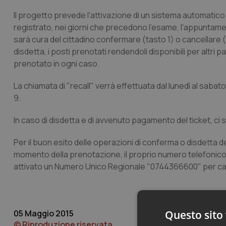
Il progetto prevede l'attivazione di un sistema automatico
registrato, nei giorni che precedono l'esame, l'appuntame
sarà cura del cittadino confermare (tasto 1) o cancellare (t
disdetta, i posti prenotati rendendoli disponibili per altri
prenotato in ogni caso.
La chiamata di "recall" verrà effettuata dal lunedì al sabato
9.
In caso di disdetta e di avvenuto pagamento del ticket, ci 
Per il buon esito delle operazioni di conferma o disdetta de
momento della prenotazione, il proprio numero telefonico ins
attivato un Numero Unico Regionale "0744366600" per cance
05 Maggio 2015
Questo sito 
© Riproduzione riservata