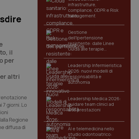
infrastrutture,
compliance, GDPR e Risk
management
isdire
Gestione
dell'Ipertensione
e
resistente: dalle Linee
Guida alle terapie
o, il
innovative
o per
Leadership Infermieristica
2026: nuovi modelli di
r altri
responsabilità e
autonomia
 prenotazione
Leadership Medica 2026:
guidare team clinici ad
 7 giorni. Lo
alte prestazioni
ioni
dalla Regione
e diffusa di
AI e telemedicina nello
studio odontoiatrico: