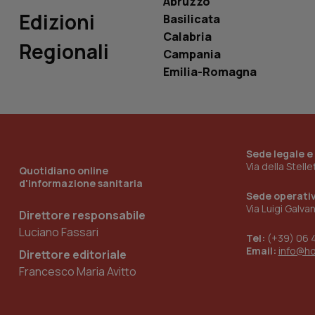
Abruzzo
Edizioni
Basilicata
Calabria
Regionali
Campania
_ga_KM60CM4NPH
Emilia-Romagna
Nome
Nome
VISITOR_INFO1_LIV
Sede legale e
_ga_0VMQEQKQ1N
Via della Stell
Quotidiano online
d'informazione sanitaria
Sede operati
Via Luigi Galva
__Secure-YNID
Direttore responsabile
Luciano Fassari
Tel:
(+39) 06 
Email:
info@h
Direttore editoriale
Francesco Maria Avitto
YSC
__Secure-
ROLLOUT_TOKEN