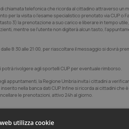
 di chiamata telefonica che ricorda al cittadino attraverso un
nto per la visita o l'esame specialistico prenotato via CUP o
asto 3) la prenotazione a suo carico e liberare in tempo utile, 
 pazienti, mentre se l'utente non digiterà alcun tasto, l'appunt
 dalle 8:30 alle 21:00, per riascoltare il messaggio si dovrà pre
si potrà rivolgere agli sportelli CUP per eventuale rimborso.
gli appuntamenti, la Regione Umbria invita i cittadini a verific
erito nella banca dati CUP. Infine si ricorda ai cittadini che è
llare le prenotazioni, attivo 24h al giorno.
web utilizza cookie