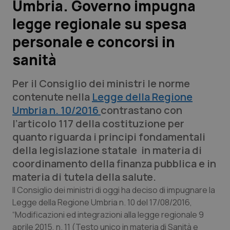
Umbria. Governo impugna
legge regionale su spesa
Scienza e Farmaci
personale e concorsi in
Studi e Analisi
sanità
Lettere al direttore
Per il Consiglio dei ministri le norme
contenute nella
Legge della Regione
Edizioni Regionali
Umbria n. 10/2016
contrastano con
l’articolo 117 della costituzione per
QS Pro
quanto riguarda i principi fondamentali
della legislazione statale in materia di
Professionisti Sanitari.AI
coordinamento della finanza pubblica e in
materia di tutela della salute.
Abruzzo
QS Pro Gold
Il Consiglio dei ministri di oggi ha deciso di impugnare la
Legge della Regione Umbria n. 10 del 17/08/2016,
QS Club
Newsletter
Basilicata
Artrite & artrosi
“Modificazioni ed integrazioni alla legge regionale 9
aprile 2015, n. 11 (Testo unico in materia di Sanità e