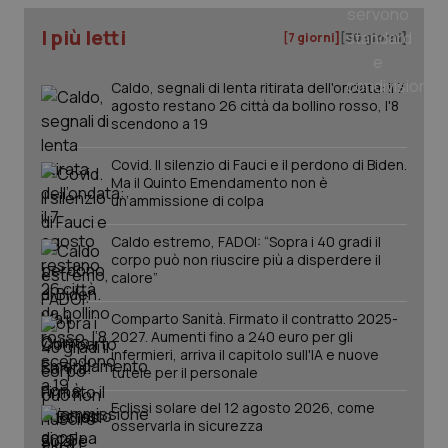
I più letti
[7 giorni]
[30 giorni]
tracking-sites-ironfish-
www.quotidianosanita.it
4
tracking-enable
settim
2 gior
Caldo, segnali di lenta ritirata dell'ondata: il 7
agosto restano 26 città da bollino rosso, l'8
scendono a 19
tracking-sites-ironfish-
www.quotidianosanita.it
4
Covid. Il silenzio di Fauci e il perdono di Biden.
session-id
settim
2 gior
Ma il Quinto Emendamento non è
un’ammissione di colpa
Caldo estremo, FADOI: “Sopra i 40 gradi il
corpo può non riuscire più a disperdere il
_ga
1 anno
Google LLC
calore”
mes
.quotidianosanita.it
Comparto Sanità. Firmato il contratto 2025-
2027. Aumenti fino a 240 euro per gli
infermieri, arriva il capitolo sull'IA e nuove
tutele per il personale
Eclissi solare del 12 agosto 2026, come
osservarla in sicurezza