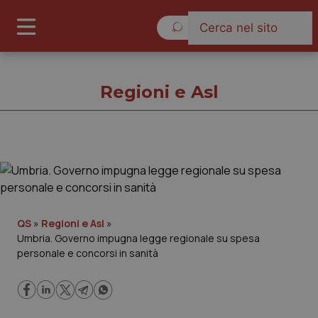
Venerdì 7 Agosto 2026
Regioni e Asl
Regioni e Asl
Cronache
QS
»
Regioni e Asl
»
Umbria. Governo impugna legge regionale su spesa
Governo e Parlamento
personale e concorsi in sanità
Regioni e Asl
Lavoro e Professioni