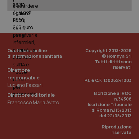
Quotidiano online
Copyright 2013-2026
d'informazione sanitaria
© Homnya Srl
Tutti i diritti sono
riservati
Direttore
responsabile
P.I. e C.F. 13026241003
Luciano Fassari
Iscrizione al ROC
Direttore editoriale
n.34308
PHPSESSID
Sessio
PHP.net
Francesco Maria Avitto
Iscrizione Tribunale
www.quotidianosanita.it
di Roma n.115/2013
del 22/05/2013
Riproduzione
riservata