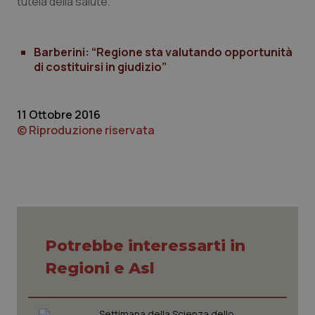
tutela della salute.
Piemonte
HIV
Barberini: “Regione sta valutando opportunità
Provincia Autonoma di Bolzano
Infezioni & Febbre
di costituirsi in giudizio”
Provincia Autonoma di Trento
Ipertensione & Scompenso
11 Ottobre 2016
© Riproduzione riservata
Puglia
Malattie rare
Sardegna
Malattia di Crohn & Rettocolite Ulcerosa
Sicilia
Neuroscienze & patologie neurodegenerative
Toscana
Obesità
Potrebbe interessarti in
Regioni e Asl
Umbria
Oftalmologia
Settimana della Scienza dello