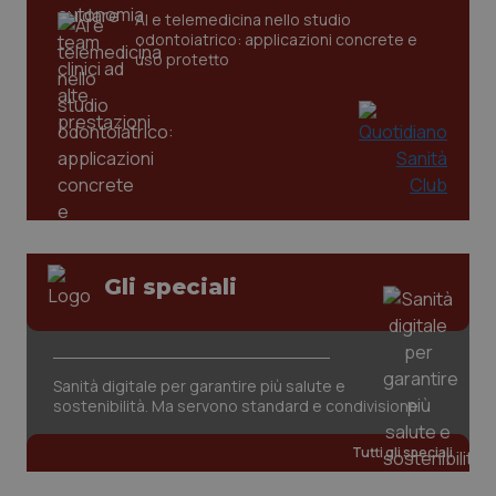
AI e telemedicina nello studio
odontoiatrico: applicazioni concrete e
uso protetto
CookieScriptConsent
5 mesi
CookieScript
settim
www.quotidianosanita.it
Gli speciali
Sanità digitale per garantire più salute e
sostenibilità. Ma servono standard e condivisione
Tutti gli speciali