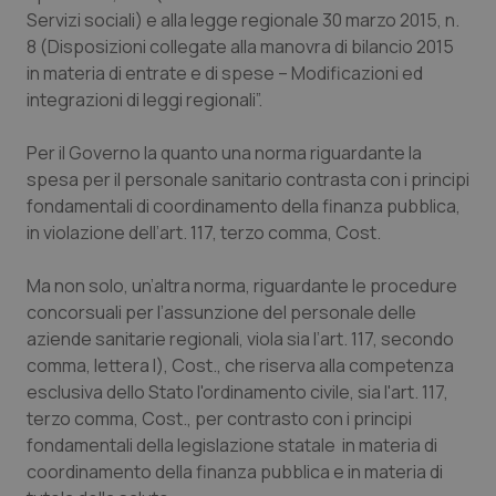
Calabria
Asma & BPCO
Servizi sociali) e alla legge regionale 30 marzo 2015, n.
8 (Disposizioni collegate alla manovra di bilancio 2015
in materia di entrate e di spese – Modificazioni ed
Campania
Car-T
integrazioni di leggi regionali”.
Emilia-Romagna
Colesterolo & coronaropatie
Per il Governo la quanto una norma riguardante la
spesa per il personale sanitario contrasta con i principi
Friuli Venezia Giulia
Dermatite Atopica
fondamentali di coordinamento della finanza pubblica,
in violazione dell’art. 117, terzo comma, Cost.
Lazio
Diabete & glucometri
Ma non solo, un’altra norma, riguardante le procedure
Liguria
Disturbi dell’umore
concorsuali per l’assunzione del personale delle
aziende sanitarie regionali, viola sia l’art. 117, secondo
Lombardia
Dolore
comma, lettera l), Cost., che riserva alla competenza
esclusiva dello Stato l'ordinamento civile, sia l'art. 117,
terzo comma, Cost., per contrasto con i principi
Marche
Donna & Salute
fondamentali della legislazione statale in materia di
coordinamento della finanza pubblica e in materia di
Molise
Epatiti