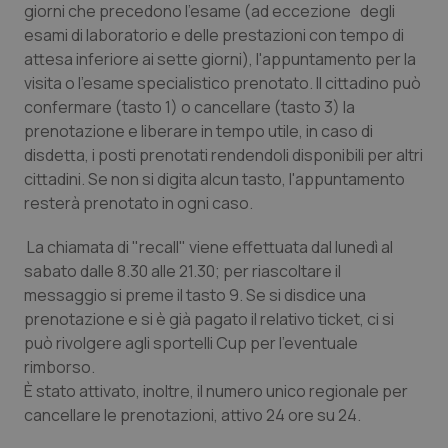
Valle D’Aosta
Oncodermatologia
giorni che precedono l'esame (ad eccezione degli
esami di laboratorio e delle prestazioni con tempo di
Veneto
Oncoematologia
attesa inferiore ai sette giorni), l'appuntamento per la
visita o l'esame specialistico prenotato. Il cittadino può
Oncologia & Nutrizione
confermare (tasto 1) o cancellare (tasto 3) la
prenotazione e liberare in tempo utile, in caso di
disdetta, i posti prenotati rendendoli disponibili per altri
Psoriasi & pelle
cittadini. Se non si digita alcun tasto, l'appuntamento
resterà prenotato in ogni caso.
Quotidiano Cardiologia
La chiamata di "recall" viene effettuata dal lunedì al
Quotidiano Chirurgia
sabato dalle 8.30 alle 21.30; per riascoltare il
messaggio si preme il tasto 9. Se si disdice una
Quotidiano Oncologia
prenotazione e si è già pagato il relativo ticket, ci si
può rivolgere agli sportelli Cup per l'eventuale
Quotidiano Pediatria
rimborso.
È stato attivato, inoltre, il numero unico regionale per
cancellare le prenotazioni, attivo 24 ore su 24.
Rene & patologie urogenitali