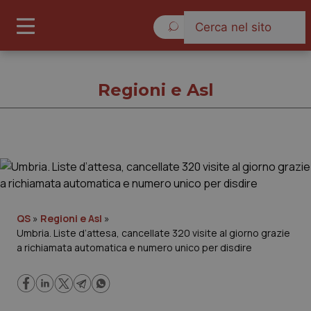
Venerdì 7 Agosto 2026
Regioni e Asl
Regioni e Asl
Cronache
QS
»
Regioni e Asl
»
Umbria. Liste d’attesa, cancellate 320 visite al giorno grazie
Governo e Parlamento
a richiamata automatica e numero unico per disdire
Regioni e Asl
Lavoro e Professioni