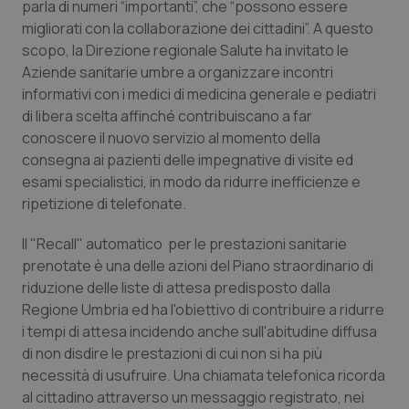
parla di numeri “importanti”, che “possono essere
migliorati con la collaborazione dei cittadini”. A questo
Piemonte
HIV
scopo, la Direzione regionale Salute ha invitato le
Aziende sanitarie umbre a organizzare incontri
Provincia Autonoma di Bolzano
Infezioni & Febbre
informativi con i medici di medicina generale e pediatri
di libera scelta affinché contribuiscano a far
Provincia Autonoma di Trento
Ipertensione & Scompenso
conoscere il nuovo servizio al momento della
consegna ai pazienti delle impegnative di visite ed
Puglia
Malattie rare
esami specialistici, in modo da ridurre inefficienze e
ripetizione di telefonate.
Sardegna
Malattia di Crohn & Rettocolite Ulcerosa
Il "Recall" automatico per le prestazioni sanitarie
prenotate è una delle azioni del Piano straordinario di
Sicilia
Neuroscienze & patologie neurodegenerative
riduzione delle liste di attesa predisposto dalla
Regione Umbria ed ha l'obiettivo di contribuire a ridurre
Toscana
Obesità
i tempi di attesa incidendo anche sull'abitudine diffusa
di non disdire le prestazioni di cui non si ha più
Umbria
Oftalmologia
necessità di usufruire. Una chiamata telefonica ricorda
al cittadino attraverso un messaggio registrato, nei