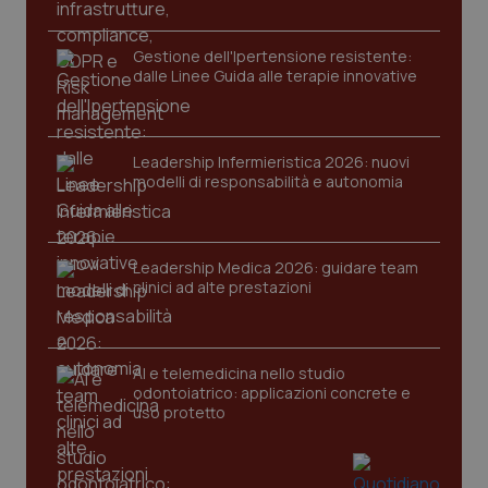
Gestione dell'Ipertensione resistente:
dalle Linee Guida alle terapie innovative
Leadership Infermieristica 2026: nuovi
modelli di responsabilità e autonomia
tracking-sites-ironfish-
www.quotidianosanita.it
4
tracking-enable
settim
2 gior
Leadership Medica 2026: guidare team
clinici ad alte prestazioni
tracking-sites-ironfish-
www.quotidianosanita.it
4
session-id
settim
AI e telemedicina nello studio
2 gior
odontoiatrico: applicazioni concrete e
uso protetto
_ga
1 anno
Google LLC
mes
.quotidianosanita.it