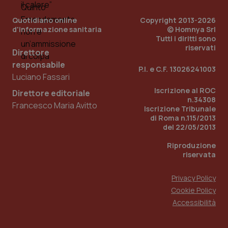
Quotidiano online
Copyright 2013-2026
d'informazione sanitaria
© Homnya Srl
Tutti i diritti sono
riservati
Direttore
responsabile
P.I. e C.F. 13026241003
Fornitore
/
Luciano Fassari
Nome
Scadenza
Descrizion
Dominio
Iscrizione al ROC
Nome
Fornitore
/
Dominio
Scadenza
Des
Direttore editoriale
_ga_0VMQEQKQ1N
.quotidianosanita.it
1 anno 1
Questo
n.34308
Francesco Maria Avitto
mese
cookie
VISITOR_INFO1_LIVE
5 mesi 4
Que
Google LLC
Iscrizione Tribunale
viene
settimane
imp
.youtube.com
di Roma n.115/2013
utilizzato
You
da Google
del 22/05/2013
ten
Analytics
pre
per
del
Riproduzione
mantener
vid
riservata
lo stato
inco
della
può
sessione.
det
vis
Privacy Policy
web
Cookie Policy
uti
nuo
Accessibilità
ver
dell
You