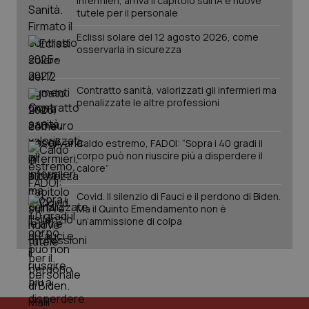
infermieri, arriva il capitolo sull'IA e nuove
tutele per il personale
PHPSESSID
Sessio
PHP.net
www.quotidianosanita.it
Eclissi solare del 12 agosto 2026, come
osservarla in sicurezza
Contratto sanità, valorizzati gli infermieri ma
penalizzate le altre professioni
Caldo estremo, FADOI: “Sopra i 40 gradi il
corpo può non riuscire più a disperdere il
calore”
Covid. Il silenzio di Fauci e il perdono di Biden.
Ma il Quinto Emendamento non è
un’ammissione di colpa
_ga_KM60CM4NPH
.quotidianosanita.it
1 anno
mes