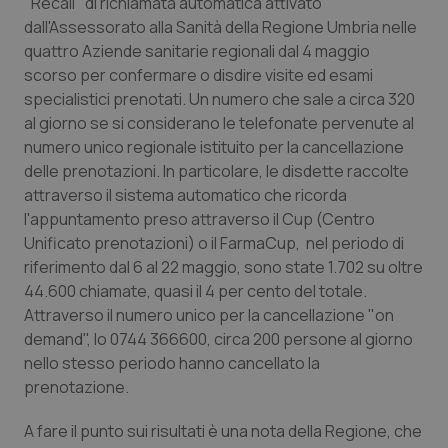
"Recall" di richiamata automatica attivato
Calabria
Asma & BPCO
dall'Assessorato alla Sanità della Regione Umbria nelle
quattro Aziende sanitarie regionali dal 4 maggio
Campania
Car-T
scorso per confermare o disdire visite ed esami
specialistici prenotati. Un numero che sale a circa 320
Emilia-Romagna
Colesterolo & coronaropatie
al giorno se si considerano le telefonate pervenute al
numero unico regionale istituito per la cancellazione
Friuli Venezia Giulia
Dermatite Atopica
delle prenotazioni. In particolare, le disdette raccolte
attraverso il sistema automatico che ricorda
l'appuntamento preso attraverso il Cup (Centro
Lazio
Diabete & glucometri
Unificato prenotazioni) o il FarmaCup, nel periodo di
riferimento dal 6 al 22 maggio, sono state 1.702 su oltre
Liguria
Disturbi dell’umore
44.600 chiamate, quasi il 4 per cento del totale.
Attraverso il numero unico per la cancellazione "on
Lombardia
Dolore
demand", lo 0744 366600, circa 200 persone al giorno
nello stesso periodo hanno cancellato la
Marche
Donna & Salute
prenotazione.
Molise
Epatiti
A fare il punto sui risultati è una nota della Regione, che