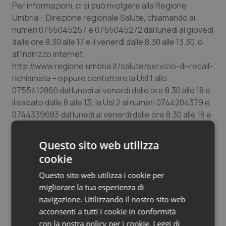
Per informazioni, ci si può rivolgere alla Regione
Salute orale & impianti
Umbria – Direzione regionale Salute, chiamando ai
numeri 0755045257 e 0755045272 dal lunedì al giovedì
Sangue & coagulazione
dalle ore 8.30 alle 17 e il venerdì dalle 8.30 alle 13.30 o
all'indirizzo internet
Tiroide
http://www.regione.umbria.it/salute/servizio-di-recall-
richiamata – oppure contattare la Usl 1 allo
Tumore al seno
0755412860 dal lunedì al venerdì dalle ore 8.30 alle 18 e
il sabato dalle 8 alle 13; la Usl 2 ai numeri 0744204379 e
0744339683 dal lunedì al venerdì dalle ore 8.30 alle 18 e
Tumore ovarico
il sabato dalle 8 alle 13; l'Azienda ospedaliera Perugia al
numero 0755782870 dal lunedì al venerdì dalle ore 8.30
Tumori del Polmone & Testa Collo
Questo sito web utilizza
alle 18 e il sabato dalle 8 alle 13; l'Azienda ospedaliera
cookie
Terni 3460604699, dal lunedì al sabato dalle ore 8 alle
Tumori gastrointestinali
ore 13; sui siti internet www.uslumbria1.gov.it;
Questo sito web utilizza i cookie per
www.uslumbria2.it; www.ospedale.perugia.it;
migliorare la tua esperienza di
Ulcera & Reflusso
www.aospterni.it.
navigazione. Utilizzando il nostro sito web
acconsenti a tutti i cookie in conformità
Vaccini
con la nostra policy per i cookie.
Leggi di