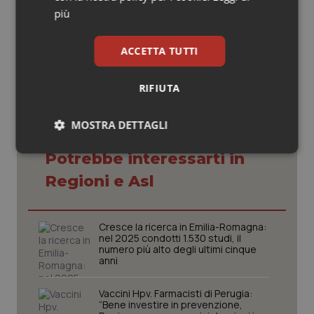
più
08 Giugno 2015
© Riproduzione riservata
ACCETTA TUTTI
RIFIUTA
MOSTRA DETTAGLI
Necessari
Statistici
Marketing
Potrebbe interessarti in
Regioni e Asl
Cresce la ricerca in Emilia-Romagna:
nel 2025 condotti 1.530 studi, il
numero più alto degli ultimi cinque
Necessari
Statistici
Marketing
anni
I cookie necessari contribuiscono a rendere fruibile il
sito web abilitandone funzionalità di base quali la
Vaccini Hpv. Farmacisti di Perugia:
navigazione sulle pagine e l'accesso alle aree
“Bene investire in prevenzione,
protette del sito. Il sito web non è in grado di