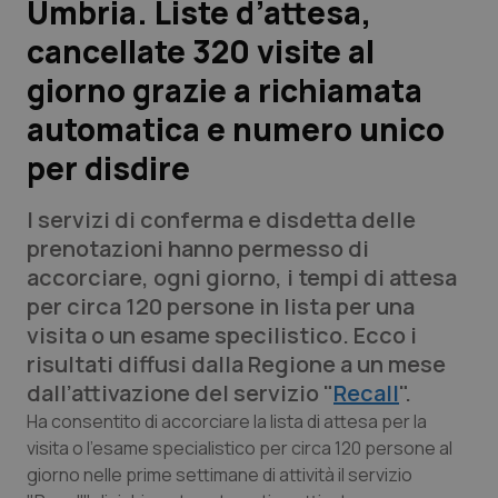
Umbria. Liste d’attesa,
cancellate 320 visite al
Scienza e Farmaci
giorno grazie a richiamata
Studi e Analisi
automatica e numero unico
per disdire
Lettere al direttore
I servizi di conferma e disdetta delle
Edizioni Regionali
prenotazioni hanno permesso di
accorciare, ogni giorno, i tempi di attesa
QS Pro
per circa 120 persone in lista per una
visita o un esame specilistico. Ecco i
Professionisti Sanitari.AI
risultati diffusi dalla Regione a un mese
dall’attivazione del servizio "
Recall
".
Abruzzo
QS Pro Gold
Ha consentito di accorciare la lista di attesa per la
visita o l'esame specialistico per circa 120 persone al
QS Club
Newsletter
Basilicata
Artrite & artrosi
giorno nelle prime settimane di attività il servizio