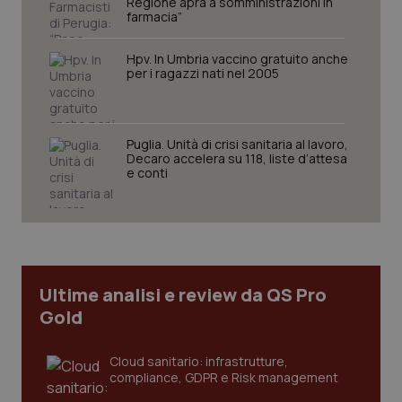
Regione apra a somministrazioni in
funzionare correttamente senza questi cookie.
farmacia”
Nome
Fornitore
/
Dominio
Scaden
Hpv. In Umbria vaccino gratuito anche
VISITOR_PRIVACY_METADATA
5 mesi
YouTube
per i ragazzi nati nel 2005
settim
.youtube.com
Puglia. Unità di crisi sanitaria al lavoro,
Decaro accelera su 118, liste d’attesa
e conti
Ultime analisi e review da QS Pro
Gold
CookieScriptConsent
5 mesi
CookieScript
Cloud sanitario: infrastrutture,
settim
www.quotidianosanita.it
compliance, GDPR e Risk management