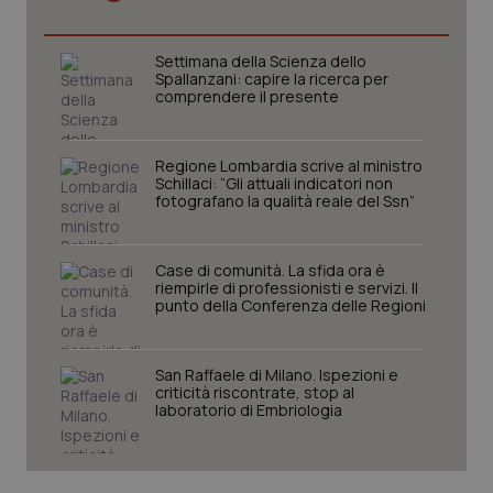
Settimana della Scienza dello
tracking-sites-ironfish-
www.quotidianosanita.it
4
Spallanzani: capire la ricerca per
tracking-enable
settim
comprendere il presente
2 gior
Regione Lombardia scrive al ministro
Schillaci: “Gli attuali indicatori non
tracking-sites-ironfish-
www.quotidianosanita.it
4
fotografano la qualità reale del Ssn”
session-id
settim
2 gior
Case di comunità. La sfida ora è
riempirle di professionisti e servizi. Il
punto della Conferenza delle Regioni
_ga
1 anno
Google LLC
mes
.quotidianosanita.it
San Raffaele di Milano. Ispezioni e
criticità riscontrate, stop al
laboratorio di Embriologia