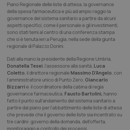
Calabria
Asma & BPCO
Piano Regionale delle liste di attesa, la governance
della spesa farmaceutica e più ad ampio raggio la
governance del sistema sanitario a partire da alcuni
Campania
Car-T
aspetti specifici, come il personale e gli investimenti,
sono stati temi al centro di una conferenza stampa
Emilia-Romagna
Colesterolo & coronaropatie
che si è tenuta ieri a Perugia, nella sede della giunta
regionale di Palazzo Donini.
Friuli Venezia Giulia
Dermatite Atopica
Dati alla mano la presidente della Regione Umbria,
Lazio
Diabete & glucometri
Donatella Tesei
, l’assessore alla sanità,
Luca
Coletto
, il direttore regionale
Massimo D’Angelo
, con
Liguria
Disturbi dell’umore
l’amministratore unico di Punto Zero,
Giancarlo
Bizzarri
e il coordinatore della cabina di regia
governance farmaceutica,
Fausto Bartolini,
hanno
Lombardia
Dolore
fatto il punto sull’andamento del sistema sanitario a
partire dal piano per l’abbattimento delle liste di attesa
Marche
Donna & Salute
che prevede che il governo delle liste sia incentrato su
tre cardini: governo della domanda, dell’offerta,
Molise
Epatiti
monitoraggio e controllo dei processi.