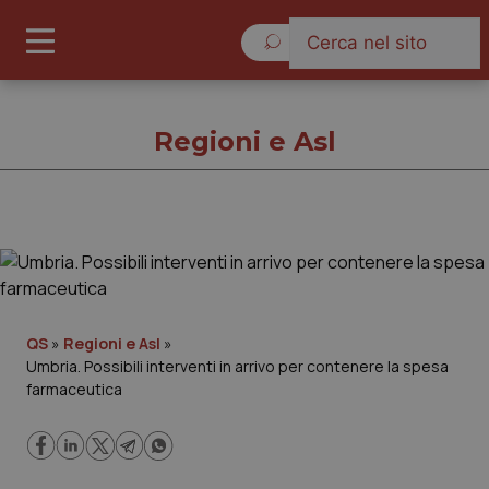
Lunedì 10 Agosto 2026
Regioni e Asl
Regioni e Asl
Cronache
QS
»
Regioni e Asl
»
Umbria. Possibili interventi in arrivo per contenere la spesa
Governo e Parlamento
farmaceutica
Regioni e Asl
Lavoro e Professioni