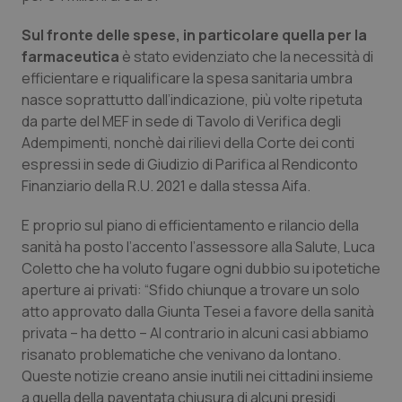
Valle D’Aosta
Oncodermatologia
Sul fronte delle spese, in particolare quella per la
Veneto
Oncoematologia
farmaceutica
è stato evidenziato che la necessità di
efficientare e riqualificare la spesa sanitaria umbra
Oncologia & Nutrizione
nasce soprattutto dall’indicazione, più volte ripetuta
da parte del MEF in sede di Tavolo di Verifica degli
Psoriasi & pelle
Adempimenti, nonchè dai rilievi della Corte dei conti
espressi in sede di Giudizio di Parifica al Rendiconto
Finanziario della R.U. 2021 e dalla stessa Aifa.
Quotidiano Cardiologia
E proprio sul piano di efficientamento e rilancio della
Quotidiano Chirurgia
sanità ha posto l’accento l’assessore alla Salute, Luca
Coletto che ha voluto fugare ogni dubbio su ipotetiche
Quotidiano Oncologia
aperture ai privati: “Sfido chiunque a trovare un solo
atto approvato dalla Giunta Tesei a favore della sanità
Quotidiano Pediatria
privata – ha detto – Al contrario in alcuni casi abbiamo
risanato problematiche che venivano da lontano.
Rene & patologie urogenitali
Queste notizie creano ansie inutili nei cittadini insieme
a quella della paventata chiusura di alcuni presidi