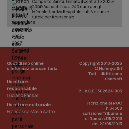
Comparto Sanità. Firmato il contratto 2025-
det
vis
2027. Aumenti fino a 240 euro per gli
web
infermieri, arriva il capitolo sull'IA e nuove
uti
tutele per il personale
nuo
ver
dell
You
YSC
Sessione
Que
Google LLC
imp
.youtube.com
You
ten
vis
vid
Quotidiano online
Copyright 2013-2026
__Secure-
.youtube.com
5 mesi 4
Que
d'informazione sanitaria
© Homnya Srl
ROLLOUT_TOKEN
settimane
imp
Tutti i diritti sono
You
ges
riservati
Direttore
del
e d
responsabile
per
P.I. e C.F. 13026241003
del
Luciano Fassari
ute
Iscrizione al ROC
Direttore editoriale
tracking-sites-
www.quotidianosanita.it
4
Que
n.34308
Francesco Maria Avitto
ironfish-tracking-
settimane
imp
Iscrizione Tribunale
named-enable
2 giorni
dal
di Roma n.115/2013
per 
sis
del 22/05/2013
sol