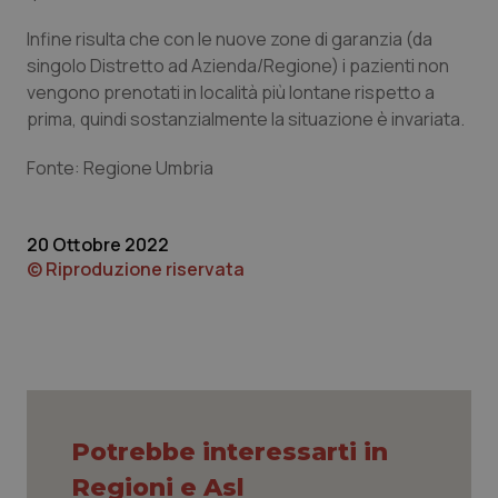
Infine risulta che con le nuove zone di garanzia (da
singolo Distretto ad Azienda/Regione) i pazienti non
vengono prenotati in località più lontane rispetto a
prima, quindi sostanzialmente la situazione è invariata.
Fonte: Regione Umbria
20 Ottobre 2022
© Riproduzione riservata
CookieScriptConsent
5 mesi
CookieScript
settim
www.quotidianosanita.it
Potrebbe interessarti in
Regioni e Asl