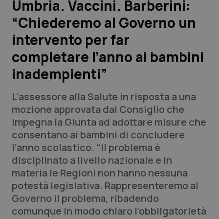
Umbria. Vaccini. Barberini:
“Chiederemo al Governo un
Scienza e Farmaci
intervento per far
Studi e Analisi
completare l’anno ai bambini
inadempienti”
Lettere al direttore
L’assessore alla Salute in risposta a una
Edizioni Regionali
mozione approvata dal Consiglio che
impegna la Giunta ad adottare misure che
QS Pro
consentano ai bambini di concludere
l’anno scolastico. “Il problema è
Professionisti Sanitari.AI
disciplinato a livello nazionale e in
materia le Regioni non hanno nessuna
Abruzzo
QS Pro Gold
potestà legislativa. Rappresenteremo al
Governo il problema, ribadendo
QS Club
Newsletter
Basilicata
Artrite & artrosi
comunque in modo chiaro l’obbligatorietà