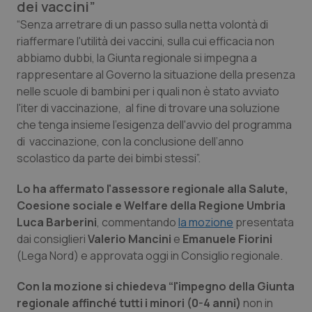
dei vaccini”
Calabria
Asma & BPCO
“Senza arretrare di un passo sulla netta volontà di
riaffermare l'utilità dei vaccini, sulla cui efficacia non
Campania
Car-T
abbiamo dubbi, la Giunta regionale si impegna a
rappresentare al Governo la situazione della presenza
Emilia-Romagna
Colesterolo & coronaropatie
nelle scuole di bambini per i quali non è stato avviato
l'iter di vaccinazione, al fine di trovare una soluzione
Friuli Venezia Giulia
Dermatite Atopica
che tenga insieme l'esigenza dell'avvio del programma
di vaccinazione, con la conclusione dell’anno
Lazio
Diabete & glucometri
scolastico da parte dei bimbi stessi”.
Lo ha affermato l'assessore regionale alla Salute,
Liguria
Disturbi dell’umore
Coesione sociale e Welfare della Regione Umbria
Luca Barberini
, commentando
la mozione
presentata
Lombardia
Dolore
dai consiglieri
Valerio Mancini
e
Emanuele Fiorini
(Lega Nord) e approvata oggi in Consiglio regionale.
Marche
Donna & Salute
Con la mozione si chiedeva “l'impegno della Giunta
Molise
Epatiti
regionale affinché tutti i minori (0-4 anni)
non in