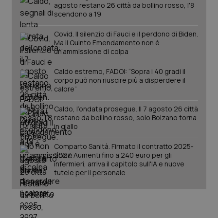
agosto restano 26 città da bollino rosso, l'8
scendono a 19
Covid. Il silenzio di Fauci e il perdono di Biden.
Ma il Quinto Emendamento non è
un’ammissione di colpa
Caldo estremo, FADOI: “Sopra i 40 gradi il
corpo può non riuscire più a disperdere il
calore”
Caldo, l’ondata prosegue. Il 7 agosto 26 città
restano da bollino rosso, solo Bolzano torna
in giallo
PHPSESSID
Sessio
PHP.net
www.quotidianosanita.it
Comparto Sanità. Firmato il contratto 2025-
2027. Aumenti fino a 240 euro per gli
infermieri, arriva il capitolo sull'IA e nuove
tutele per il personale