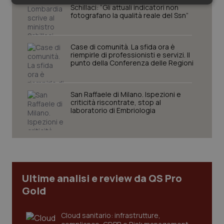
Necessari
Statistici
Marketing
Schillaci: “Gli attuali indicatori non
fotografano la qualità reale del Ssn”
Case di comunità. La sfida ora è
riempirle di professionisti e servizi. Il
punto della Conferenza delle Regioni
Necessari
Statistici
Marketing
San Raffaele di Milano. Ispezioni e
I cookie necessari contribuiscono a rendere fruibile il
criticità riscontrate, stop al
sito web abilitandone funzionalità di base quali la
laboratorio di Embriologia
navigazione sulle pagine e l'accesso alle aree
protette del sito. Il sito web non è in grado di
funzionare correttamente senza questi cookie.
Nome
Fornitore
/
Dominio
Scaden
VISITOR_PRIVACY_METADATA
5 mesi
YouTube
settim
.youtube.com
Ultime analisi e review da QS Pro
Gold
Cloud sanitario: infrastrutture,