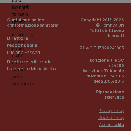
Quotidiano online
Copyright 2013-2026
d'informazione sanitaria
© Homnya Srl
Tutti i diritti sono
riservati
Direttore
responsabile
P.I. e C.F. 13026241003
Luciano Fassari
_ga_KM60CM4NPH
.quotidianosanita.it
1 anno
Iscrizione al ROC
mes
Direttore editoriale
n.34308
Francesco Maria Avitto
Iscrizione Tribunale
di Roma n.115/2013
del 22/05/2013
Riproduzione
riservata
Privacy Policy
Fornitore
/
Nome
Scadenza
Descrizion
Dominio
Cookie Policy
Nome
Fornitore
/
Dominio
Scadenza
Des
Accessibilità
_ga_0VMQEQKQ1N
.quotidianosanita.it
1 anno 1
Questo
mese
cookie
VISITOR_INFO1_LIVE
5 mesi 4
Que
Google LLC