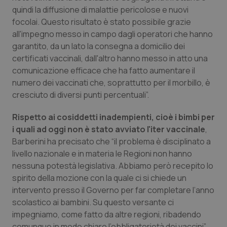
Valle D’Aosta
Oncodermatologia
quindi la diffusione di malattie pericolose e nuovi
focolai. Questo risultato è stato possibile grazie
Veneto
Oncoematologia
all'impegno messo in campo dagli operatori che hanno
garantito, da un lato la consegna a domicilio dei
Oncologia & Nutrizione
certificati vaccinali, dall'altro hanno messo in atto una
comunicazione efficace che ha fatto aumentare il
Psoriasi & pelle
numero dei vaccinati che, soprattutto per il morbillo, è
cresciuto di diversi punti percentuali”.
Quotidiano Cardiologia
Rispetto ai cosiddetti inadempienti, cioè i bimbi per
i quali ad oggi non è stato avviato l'iter vaccinale
,
Quotidiano Chirurgia
Barberini ha precisato che “il problema è disciplinato a
livello nazionale e in materia le Regioni non hanno
Quotidiano Oncologia
nessuna potestà legislativa. Abbiamo però recepito lo
spirito della mozione con la quale ci si chiede un
Quotidiano Pediatria
intervento presso il Governo per far completare l’anno
scolastico ai bambini. Su questo versante ci
Rene & patologie urogenitali
impegniamo, come fatto da altre regioni, ribadendo
comunque in modo chiaro l’obbligatorietà dei vaccini”.