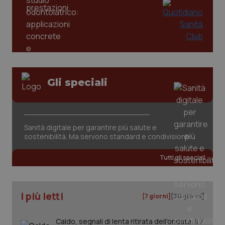
tracking-enable
settim
2 gior
tracking-sites-ironfish-
www.quotidianosanita.it
4
session-id
settim
2 gior
Gli speciali
_ga
1 anno
Google LLC
mes
.quotidianosanita.it
Sanità digitale per garantire più salute e
sostenibilità. Ma servono standard e condivisione
Tutti gli speciali
I più letti
[7 giorni]
[30 giorni]
Caldo, segnali di lenta ritirata dell'ondata: il 7