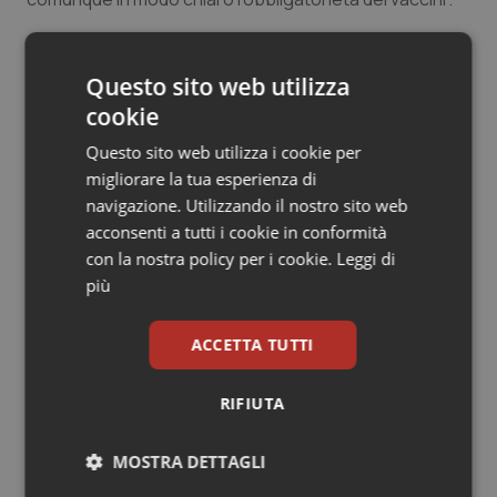
Salute orale & impianti
26 Aprile 2018
Sangue & coagulazione
Questo sito web utilizza
© Riproduzione riservata
cookie
Tiroide
Questo sito web utilizza i cookie per
migliorare la tua esperienza di
Tumore al seno
navigazione. Utilizzando il nostro sito web
acconsenti a tutti i cookie in conformità
Tumore ovarico
con la nostra policy per i cookie.
Leggi di
Potrebbe interessarti in
più
Tumori del Polmone & Testa Collo
Regioni e Asl
ACCETTA TUTTI
Tumori gastrointestinali
Settimana della Scienza dello
RIFIUTA
Spallanzani: capire la ricerca per
comprendere il presente
Ulcera & Reflusso
MOSTRA DETTAGLI
Vaccini
Regione Lombardia scrive al ministro