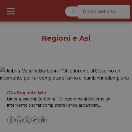
Domenica 9 Agosto 2026
Regioni e Asl
Regioni e Asl
Cronache
QS
»
Regioni e Asl
»
Umbria. Vaccini. Barberini: “Chiederemo al Governo un
Governo e Parlamento
intervento per far completare l’anno ai bambini
inadempienti”
Regioni e Asl
Lavoro e Professioni