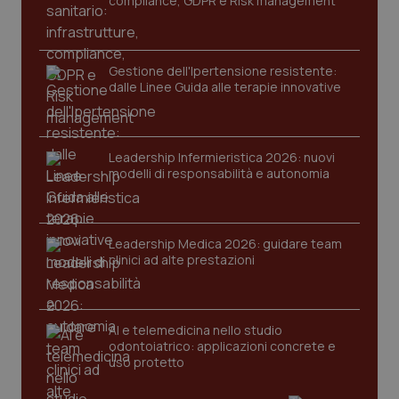
compliance, GDPR e Risk management
Gestione dell'Ipertensione resistente:
dalle Linee Guida alle terapie innovative
Leadership Infermieristica 2026: nuovi
CookieScriptConsent
5 mesi
CookieScript
modelli di responsabilità e autonomia
settim
www.quotidianosanita.it
Leadership Medica 2026: guidare team
clinici ad alte prestazioni
AI e telemedicina nello studio
odontoiatrico: applicazioni concrete e
uso protetto
tracking-sites-ironfish-
www.quotidianosanita.it
4