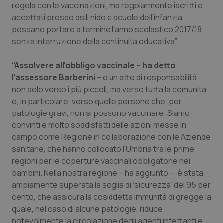
regola con le vaccinazioni, ma regolarmente iscritti e
Piemonte
HIV
accettati presso asili nido e scuole dell'infanzia,
possano portare a termine l'anno scolastico 2017/18
senza interruzione della continuità educativa”.
Provincia Autonoma di Bolzano
Infezioni & Febbre
“Assolvere all'obbligo vaccinale – ha detto
Provincia Autonoma di Trento
Ipertensione & Scompenso
l'assessore Barberini –
è un atto di responsabilità
non solo verso i più piccoli, ma verso tutta la comunità
Puglia
Malattie rare
e, in particolare, verso quelle persone che, per
patologie gravi, non si possono vaccinare. Siamo
Sardegna
Malattia di Crohn & Rettocolite Ulcerosa
convinti e molto soddisfatti delle azioni messe in
campo come Regione in collaborazione con le Aziende
Sicilia
Neuroscienze & patologie neurodegenerative
sanitarie, che hanno collocato l'Umbria tra le prime
regioni per le coperture vaccinali obbligatorie nei
Toscana
Obesità
bambini. Nella nostra regione – ha aggiunto – è stata
ampiamente superata la soglia di ‘sicurezza’ del 95 per
cento, che assicura la cosiddetta immunità di gregge la
Umbria
Oftalmologia
quale, nel caso di alcune patologie, riduce
notevolmente la circolazione degli agenti infettanti e