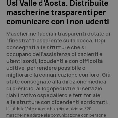
Usl Valle d’Aosta. Distribuite
mascherine trasparenti per
Scienza e Farmaci
comunicare con i non udenti
Studi e Analisi
Mascherine facciali trasparenti dotate di
Lettere al direttore
“finestra” trasparente sulla bocca. I Dpi
consegnati alle strutture che si
Edizioni Regionali
occupano dell’assistenza di pazienti e
utenti sordi, ipoudenti e con difficoltà
QS Pro
uditive, per rendere possibile o
migliorare la comunicazione con loro. Già
Professionisti Sanitari.AI
state consegnate alla direzione medica
di presidio, ai logopedisti e al servizio
Abruzzo
QS Pro Gold
riabilitativo ospedaliero e territoriale,
alle strutture con dipendenti sordomuti.
QS Club
Newsletter
Basilicata
Artrite & artrosi
L’Usl della Valle d’Aosta ha a disposizione 320
mascherine adatte alla comunicazione con persone