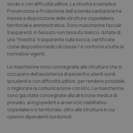
sorde o con difficoltà uditive. La struttura semplice
Calabria
Asma & BPCO
Prevenzione e Protezione dell’azienda sanitaria le ha
messe a disposizione delle strutture ospedaliere,
Campania
Car-T
territoriali e amministrative. Sono mascherine facciali
trasparenti, in tessuto non tessuto bianco, dotate di
Emilia-Romagna
Colesterolo & coronaropatie
una “finestra” trasparente sulla bocca, certificate
come dispositivi medici di classe 1 e conformi a tutte le
Friuli Venezia Giulia
Dermatite Atopica
normative vigenti.
Lazio
Diabete & glucometri
Le mascherine sono consegnate alle strutture che si
occupano dell’assistenza di pazienti e utenti sordi,
ipoudenti e con difficoltà uditive, per rendere possibile
Liguria
Disturbi dell’umore
o migliorare la comunicazione con loro. Le mascherine
sono già state consegnate alla direzione medica di
Lombardia
Dolore
presidio, ai logopedisti e al servizio riabilitativo
ospedaliero e territoriale, oltre alle strutture in cui
Marche
Donna & Salute
operino dipendenti sordomuti.
Molise
Epatiti