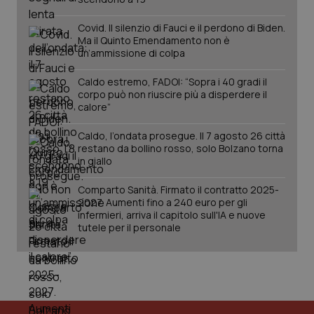
2 gior
Covid. Il silenzio di Fauci e il perdono di Biden.
Ma il Quinto Emendamento non è
un’ammissione di colpa
tracking-sites-ironfish-
www.quotidianosanita.it
4
session-id
settim
Caldo estremo, FADOI: “Sopra i 40 gradi il
2 gior
corpo può non riuscire più a disperdere il
calore”
Caldo, l’ondata prosegue. Il 7 agosto 26 città
_ga
1 anno
Google LLC
restano da bollino rosso, solo Bolzano torna
mes
.quotidianosanita.it
in giallo
Comparto Sanità. Firmato il contratto 2025-
2027. Aumenti fino a 240 euro per gli
infermieri, arriva il capitolo sull'IA e nuove
tutele per il personale