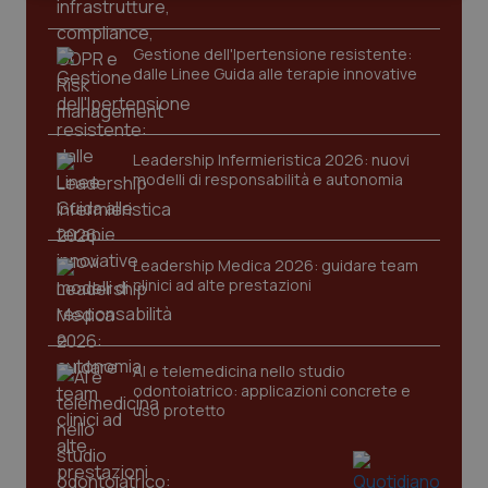
Salute orale & impianti
Gestione dell'Ipertensione resistente:
dalle Linee Guida alle terapie innovative
Sangue & coagulazione
Tiroide
Necessari
Statistici
Marketing
Leadership Infermieristica 2026: nuovi
modelli di responsabilità e autonomia
I cookie necessari contribuiscono a rendere fruibile il
Tumore al seno
sito web abilitandone funzionalità di base quali la
navigazione sulle pagine e l'accesso alle aree
protette del sito. Il sito web non è in grado di
Tumore ovarico
funzionare correttamente senza questi cookie.
Leadership Medica 2026: guidare team
clinici ad alte prestazioni
Nome
Fornitore
/
Dominio
Scaden
Tumori del Polmone & Testa Collo
VISITOR_PRIVACY_METADATA
5 mesi
YouTube
settim
.youtube.com
Tumori gastrointestinali
AI e telemedicina nello studio
odontoiatrico: applicazioni concrete e
uso protetto
Ulcera & Reflusso
Vaccini