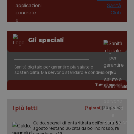
Gli speciali
CookieScriptConsent
5 mesi
CookieScript
settim
www.quotidianosanita.it
Sanità digitale per garantire più salute e
sostenibilità. Ma servono standard e condivisione
Tutti gli speciali
I più letti
[7 giorni]
[30 giorni]
Caldo, segnali di lenta ritirata dell'ondata: il 7
tracking-sites-ironfish-
www.quotidianosanita.it
4
agosto restano 26 città da bollino rosso, l'8
tracking-enable
settim
scendono a 19