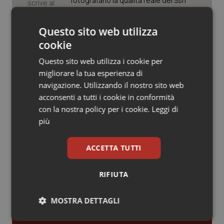
Valle D’Aosta
Oncodermatologia
fotografano la qualità reale del Ssn”
Veneto
Oncoematologia
Questo sito web utilizza
Case di comunità. La sfida ora è
riempirle di professionisti e servizi. Il
cookie
punto della Conferenza delle Regioni
Oncologia & Nutrizione
Questo sito web utilizza i cookie per
migliorare la tua esperienza di
Psoriasi & pelle
San Raffaele di Milano. Ispezioni e
navigazione. Utilizzando il nostro sito web
criticità riscontrate, stop al
laboratorio di Embriologia
acconsenti a tutti i cookie in conformità
Quotidiano Cardiologia
con la nostra policy per i cookie.
Leggi di
più
Quotidiano Chirurgia
ACCETTA TUTTI
Quotidiano Oncologia
Ultime analisi e review da QS Pro
Gold
RIFIUTA
Quotidiano Pediatria
MOSTRA DETTAGLI
Cloud sanitario: infrastrutture,
Rene & patologie urogenitali
compliance, GDPR e Risk management
Necessari
Statistici
Marketing