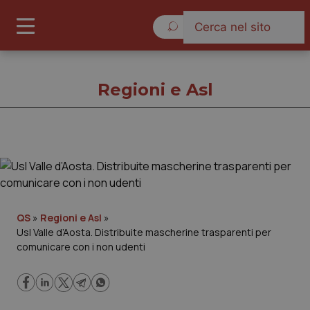
Domenica 9 Agosto 2026
Regioni e Asl
Regioni e Asl
Cronache
QS
»
Regioni e Asl
»
Usl Valle d’Aosta. Distribuite mascherine trasparenti per
Governo e Parlamento
comunicare con i non udenti
Regioni e Asl
Lavoro e Professioni