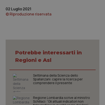
Piemonte
HIV
02 Luglio 2021
© Riproduzione riservata
Provincia Autonoma di Bolzano
Infezioni & Febbre
Provincia Autonoma di Trento
Ipertensione & Scompenso
Puglia
Malattie rare
Potrebbe interessarti in
Sardegna
Malattia di Crohn & Rettocolite Ulcerosa
Regioni e Asl
Sicilia
Neuroscienze & patologie neurodegenerative
Settimana della Scienza dello
Spallanzani: capire la ricerca per
Toscana
Obesità
comprendere il presente
Umbria
Oftalmologia
Regione Lombardia scrive al ministro
Schillaci: “Gli attuali indicatori non