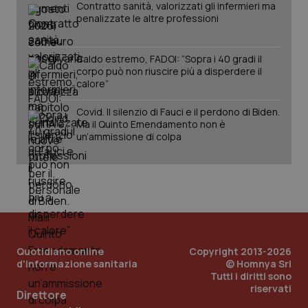
Contratto sanità, valorizzati gli infermieri ma
penalizzate le altre professioni
tracking-sites-ironfish-
www.quotidianosanita.it
4
session-id
settim
2 gior
Caldo estremo, FADOI: “Sopra i 40 gradi il
corpo può non riuscire più a disperdere il
calore”
_ga
1 anno
Google LLC
mes
.quotidianosanita.it
Covid. Il silenzio di Fauci e il perdono di Biden.
Ma il Quinto Emendamento non è
un’ammissione di colpa
Quotidiano online
Copyright 2013-2026
d'informazione sanitaria
© Homnya Srl
Tutti i diritti sono
riservati
Direttore