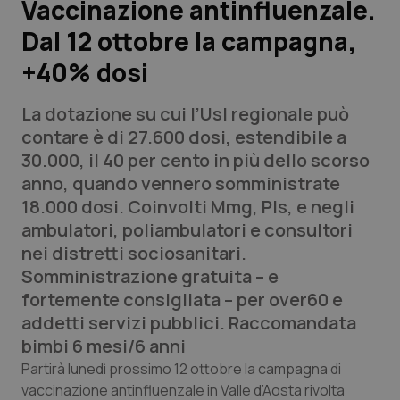
Vaccinazione antinfluenzale.
Dal 12 ottobre la campagna,
Scienza e Farmaci
+40% dosi
Studi e Analisi
La dotazione su cui l’Usl regionale può
Lettere al direttore
contare è di 27.600 dosi, estendibile a
30.000, il 40 per cento in più dello scorso
Edizioni Regionali
anno, quando vennero somministrate
18.000 dosi. Coinvolti Mmg, Pls, e negli
QS Pro
ambulatori, poliambulatori e consultori
nei distretti sociosanitari.
Professionisti Sanitari.AI
Somministrazione gratuita – e
fortemente consigliata – per over60 e
Abruzzo
QS Pro Gold
addetti servizi pubblici. Raccomandata
bimbi 6 mesi/6 anni
QS Club
Newsletter
Basilicata
Artrite & artrosi
Partirà lunedì prossimo 12 ottobre la campagna di
vaccinazione antinfluenzale in Valle d’Aosta rivolta