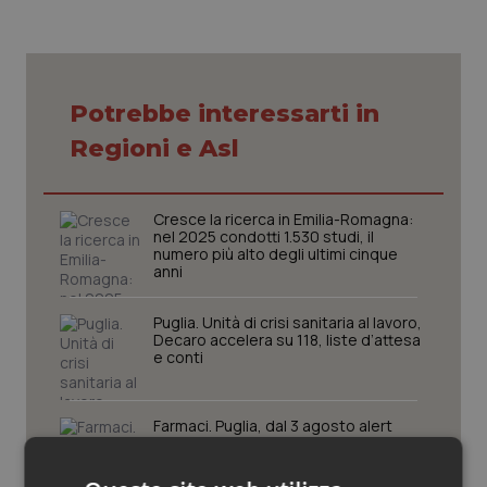
Piemonte
HIV
Provincia Autonoma di Bolzano
Infezioni & Febbre
Potrebbe interessarti in
Regioni e Asl
Provincia Autonoma di Trento
Ipertensione & Scompenso
Puglia
Malattie rare
Cresce la ricerca in Emilia-Romagna:
nel 2025 condotti 1.530 studi, il
numero più alto degli ultimi cinque
Sardegna
Malattia di Crohn & Rettocolite Ulcerosa
anni
Sicilia
Neuroscienze & patologie neurodegenerative
Puglia. Unità di crisi sanitaria al lavoro,
Decaro accelera su 118, liste d’attesa
e conti
Toscana
Obesità
Farmaci. Puglia, dal 3 agosto alert
Umbria
Oftalmologia
informatico per segnalare l’esistenza
di un equivalente meno costoso