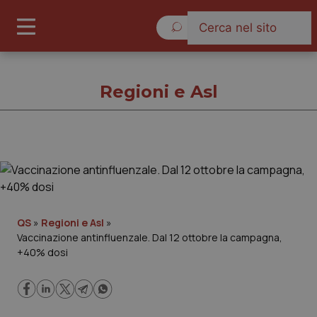
Giovedì 6 Agosto 2026
Regioni e Asl
Regioni e Asl
Cronache
QS
»
Regioni e Asl
»
Vaccinazione antinfluenzale. Dal 12 ottobre la campagna,
Governo e Parlamento
+40% dosi
Regioni e Asl
Lavoro e Professioni