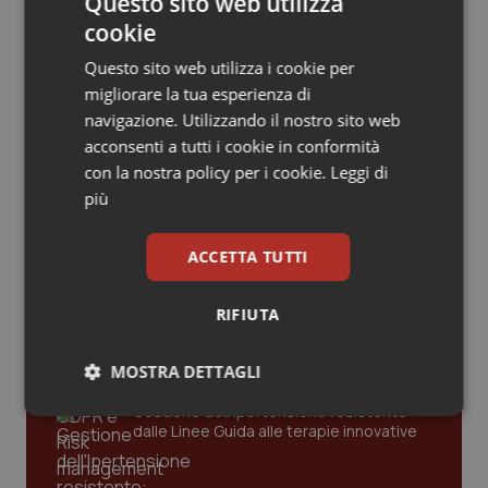
Questo sito web utilizza
Valle D’Aosta
Oncodermatologia
cookie
Influenza. Dal 1° ottobre al via la
Veneto
Oncoematologia
campagna vaccinale 2026/2027 in
Questo sito web utilizza i cookie per
Lombardia
migliorare la tua esperienza di
Oncologia & Nutrizione
navigazione. Utilizzando il nostro sito web
acconsenti a tutti i cookie in conformità
Psoriasi & pelle
con la nostra policy per i cookie.
Leggi di
più
Ultime analisi e review da QS Pro
Quotidiano Cardiologia
Gold
ACCETTA TUTTI
Quotidiano Chirurgia
Cloud sanitario: infrastrutture,
RIFIUTA
compliance, GDPR e Risk management
Quotidiano Oncologia
MOSTRA DETTAGLI
Quotidiano Pediatria
Gestione dell'Ipertensione resistente:
Necessari
Statistici
Marketing
dalle Linee Guida alle terapie innovative
Rene & patologie urogenitali