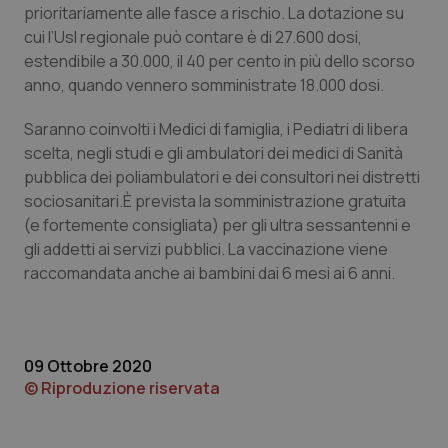
prioritariamente alle fasce a rischio. La dotazione su
Calabria
Asma & BPCO
cui l’Usl regionale può contare è di 27.600 dosi,
estendibile a 30.000, il 40 per cento in più dello scorso
Campania
Car-T
anno, quando vennero somministrate 18.000 dosi.
Emilia-Romagna
Colesterolo & coronaropatie
Saranno coinvolti i Medici di famiglia, i Pediatri di libera
scelta, negli studi e gli ambulatori dei medici di Sanità
Friuli Venezia Giulia
Dermatite Atopica
pubblica dei poliambulatori e dei consultori nei distretti
sociosanitari.È prevista la somministrazione gratuita
Lazio
Diabete & glucometri
(e fortemente consigliata) per gli ultra sessantenni e
gli addetti ai servizi pubblici. La vaccinazione viene
raccomandata anche ai bambini dai 6 mesi ai 6 anni.
Liguria
Disturbi dell’umore
Lombardia
Dolore
09 Ottobre 2020
Marche
Donna & Salute
© Riproduzione riservata
Molise
Epatiti