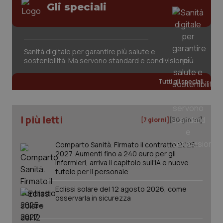
Gli speciali
Sanità digitale per garantire più salute e
CookieScriptConsent
5 mesi
CookieScript
sostenibilità. Ma servono standard e condivisione
settim
www.quotidianosanita.it
Tutti gli speciali
I più letti
[7 giorni]
[30 giorni]
Comparto Sanità. Firmato il contratto 2025-
2027. Aumenti fino a 240 euro per gli
infermieri, arriva il capitolo sull'IA e nuove
tutele per il personale
tracking-sites-ironfish-
www.quotidianosanita.it
4
Eclissi solare del 12 agosto 2026, come
tracking-enable
settim
2 gior
osservarla in sicurezza