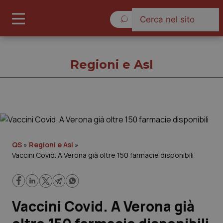
Venerdì 7 Agosto 2026
Regioni e Asl
Regioni e Asl
Cronache
QS
»
Regioni e Asl
»
Vaccini Covid. A Verona già oltre 150 farmacie disponibili
Governo e Parlamento
Regioni e Asl
Vaccini Covid. A Verona già
Lavoro e Professioni