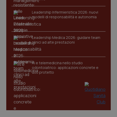
Leadership Infermieristica 2026: nuovi
modelli di responsabilità e autonomia
CookieScriptConsent
5 mesi
CookieScript
settim
www.quotidianosanita.it
Leadership Medica 2026: guidare team
clinici ad alte prestazioni
AI e telemedicina nello studio
odontoiatrico: applicazioni concrete e
uso protetto
tracking-sites-ironfish-
www.quotidianosanita.it
4
tracking-enable
settim
2 gior