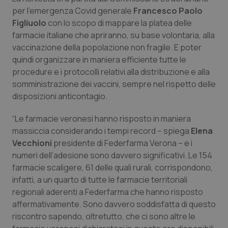
Calabria
Asma & BPCO
per l’emergenza Covid generale
Francesco Paolo
Figliuolo
con lo scopo di mappare la platea delle
Campania
Car-T
farmacie italiane che apriranno, su base volontaria, alla
vaccinazione della popolazione non fragile. E poter
quindi organizzare in maniera efficiente tutte le
Emilia-Romagna
Colesterolo & coronaropatie
procedure e i protocolli relativi alla distribuzione e alla
somministrazione dei vaccini, sempre nel rispetto delle
Friuli Venezia Giulia
Dermatite Atopica
disposizioni anticontagio.
Lazio
Diabete & glucometri
“Le farmacie veronesi hanno risposto in maniera
massiccia considerando i tempi record – spiega
Elena
Liguria
Disturbi dell’umore
Vecchioni
presidente di Federfarma Verona – e i
numeri dell’adesione sono davvero significativi. Le 154
Lombardia
Dolore
farmacie scaligere, 61 delle quali rurali, corrispondono,
infatti, a un quarto di tutte le farmacie territoriali
regionali aderenti a Federfarma che hanno risposto
Marche
Donna & Salute
affermativamente. Sono davvero soddisfatta di questo
riscontro sapendo, oltretutto, che ci sono altre le
Molise
Epatiti