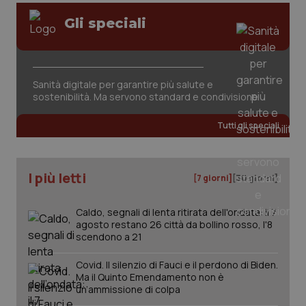
Gli speciali
tracking-sites-ironfish-
www.quotidianosanita.it
4
session-id
settim
2 gior
Sanità digitale per garantire più salute e
sostenibilità. Ma servono standard e condivisione
_ga
1 anno
Google LLC
mes
.quotidianosanita.it
Tutti gli speciali
I più letti
[7 giorni]
[30 giorni]
Caldo, segnali di lenta ritirata dell'ondata: il 7
agosto restano 26 città da bollino rosso, l'8
scendono a 21
Covid. Il silenzio di Fauci e il perdono di Biden.
Ma il Quinto Emendamento non è
un’ammissione di colpa