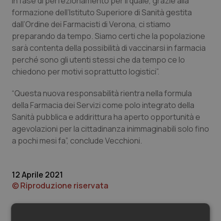
in fase di perfezionamento per il quale, grazie alla
Valle D’Aosta
Oncodermatologia
formazione dell’Istituto Superiore di Sanità gestita
dall’Ordine dei Farmacisti di Verona, ci stiamo
Veneto
Oncoematologia
preparando da tempo. Siamo certi che la popolazione
sarà contenta della possibilità di vaccinarsi in farmacia
Oncologia & Nutrizione
perché sono gli utenti stessi che da tempo ce lo
chiedono per motivi soprattutto logistici”.
Psoriasi & pelle
“Questa nuova responsabilità rientra nella formula
Quotidiano Cardiologia
della Farmacia dei Servizi come polo integrato della
Sanità pubblica e addirittura ha aperto opportunità e
agevolazioni per la cittadinanza inimmaginabili solo fino
Quotidiano Chirurgia
a pochi mesi fa”, conclude Vecchioni.
Quotidiano Oncologia
12 Aprile 2021
Quotidiano Pediatria
© Riproduzione riservata
Rene & patologie urogenitali