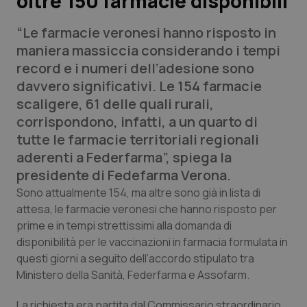
oltre 150 farmacie disponibili
“Le farmacie veronesi hanno risposto in
Scienza e Farmaci
maniera massiccia considerando i tempi
record e i numeri dell’adesione sono
Studi e Analisi
davvero significativi. Le 154 farmacie
scaligere, 61 delle quali rurali,
Lettere al direttore
corrispondono, infatti, a un quarto di
tutte le farmacie territoriali regionali
Edizioni Regionali
aderenti a Federfarma”, spiega la
presidente di Fedefarma Verona.
QS Pro
Sono attualmente 154, ma altre sono già in lista di
attesa, le farmacie veronesi che hanno risposto per
Professionisti Sanitari.AI
prime e in tempi strettissimi alla domanda di
disponibilità per le vaccinazioni in farmacia formulata in
Abruzzo
QS Pro Gold
questi giorni a seguito dell’accordo stipulato tra
Ministero della Sanità, Federfarma e Assofarm.
QS Club
Newsletter
Basilicata
Artrite & artrosi
La richiesta era partita dal Commissario straordinario