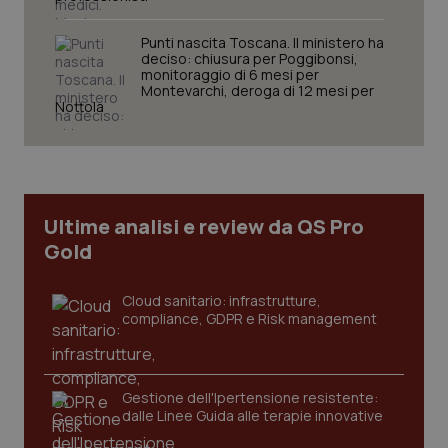
Punti nascita Toscana. Il ministero ha
deciso: chiusura per Poggibonsi,
monitoraggio di 6 mesi per
Necessari
Statistici
Marketing
Montevarchi, deroga di 12 mesi per
Nottola
I cookie necessari contribuiscono a rendere fruibile il
sito web abilitandone funzionalità di base quali la
navigazione sulle pagine e l'accesso alle aree
protette del sito. Il sito web non è in grado di
funzionare correttamente senza questi cookie.
Nome
Fornitore
/
Dominio
Scaden
Ultime analisi e review da QS Pro
Gold
VISITOR_PRIVACY_METADATA
5 mesi
YouTube
settim
.youtube.com
Cloud sanitario: infrastrutture,
compliance, GDPR e Risk management
Gestione dell'Ipertensione resistente:
dalle Linee Guida alle terapie innovative