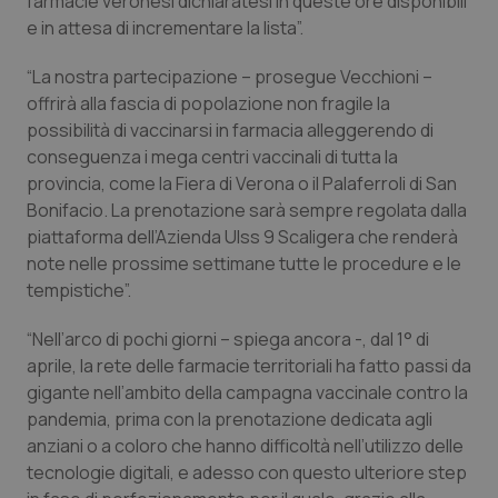
farmacie veronesi dichiaratesi in queste ore disponibili
e in attesa di incrementare la lista”.
Piemonte
HIV
“La nostra partecipazione – prosegue Vecchioni –
Provincia Autonoma di Bolzano
Infezioni & Febbre
offrirà alla fascia di popolazione non fragile la
possibilità di vaccinarsi in farmacia alleggerendo di
Provincia Autonoma di Trento
Ipertensione & Scompenso
conseguenza i mega centri vaccinali di tutta la
provincia, come la Fiera di Verona o il Palaferroli di San
Bonifacio. La prenotazione sarà sempre regolata dalla
Puglia
Malattie rare
piattaforma dell’Azienda Ulss 9 Scaligera che renderà
note nelle prossime settimane tutte le procedure e le
Sardegna
Malattia di Crohn & Rettocolite Ulcerosa
tempistiche”.
Sicilia
Neuroscienze & patologie neurodegenerative
“Nell’arco di pochi giorni – spiega ancora -, dal 1° di
aprile, la rete delle farmacie territoriali ha fatto passi da
Toscana
Obesità
gigante nell’ambito della campagna vaccinale contro la
pandemia, prima con la prenotazione dedicata agli
Umbria
Oftalmologia
anziani o a coloro che hanno difficoltà nell’utilizzo delle
tecnologie digitali, e adesso con questo ulteriore step