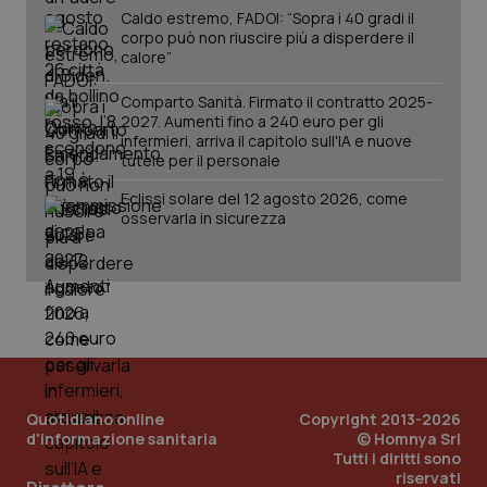
Caldo estremo, FADOI: “Sopra i 40 gradi il
corpo può non riuscire più a disperdere il
calore”
Comparto Sanità. Firmato il contratto 2025-
2027. Aumenti fino a 240 euro per gli
infermieri, arriva il capitolo sull'IA e nuove
tutele per il personale
Eclissi solare del 12 agosto 2026, come
osservarla in sicurezza
PHPSESSID
Sessio
PHP.net
www.quotidianosanita.it
Quotidiano online
Copyright 2013-2026
d'informazione sanitaria
© Homnya Srl
Tutti i diritti sono
riservati