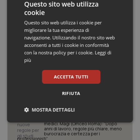
Questo sito web utilizza
Salute orale & impianti
cookie
Questo sito web utilizza i cookie per
Sangue & coagulazione
Potrebbe interessarti in
migliorare la tua esperienza di
navigazione. Utilizzando il nostro sito web
Regioni e Asl
Tiroide
acconsenti a tutti i cookie in conformità
con la nostra policy per i cookie.
Leggi di
Tumore al seno
Regione Lombardia scrive al ministro
più
Schillaci: “Gli attuali indicatori non
fotografano la qualità reale del Ssn”
Tumore ovarico
ACCETTA TUTTI
Tumori del Polmone & Testa Collo
San Raffaele di Milano. Ispezioni e
RIFIUTA
criticità riscontrate, stop al
laboratorio di Embriologia
Tumori gastrointestinali
MOSTRA DETTAGLI
Lazio, nuove regole per gli studi
Ulcera & Reflusso
Necessari
Statistici
Marketing
medici. Magi (Omceo Roma): “Dopo
anni di lavoro, regole più chiare, meno
burocrazia e certezza per i
Vaccini
professionisti”