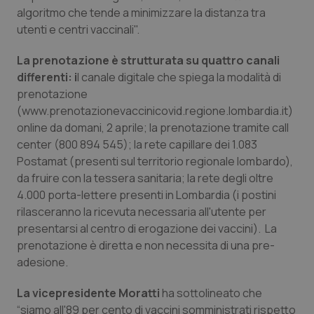
Valle D’Aosta
Oncodermatologia
algoritmo che tende a minimizzare la distanza tra
utenti e centri vaccinali".
Veneto
Oncoematologia
La prenotazione è strutturata su quattro canali
Oncologia & Nutrizione
differenti: i
l canale digitale che spiega la modalità di
prenotazione
(www.prenotazionevaccinicovid.regione.lombardia.it)
Psoriasi & pelle
online da domani, 2 aprile; la prenotazione tramite call
center (800 894 545); la rete capillare dei 1.083
Quotidiano Cardiologia
Postamat (presenti sul territorio regionale lombardo),
da fruire con la tessera sanitaria; la rete degli oltre
Quotidiano Chirurgia
4.000 porta-lettere presenti in Lombardia (i postini
rilasceranno la ricevuta necessaria all'utente per
Quotidiano Oncologia
presentarsi al centro di erogazione dei vaccini). La
prenotazione è diretta e non necessita di una pre-
Quotidiano Pediatria
adesione.
La vicepresidente Moratti
Rene & patologie urogenitali
ha sottolineato che
“siamo all'89 per cento di vaccini somministrati rispetto