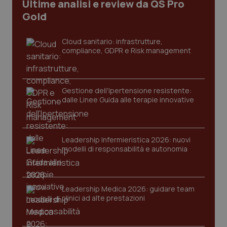
Ultime analisi e review da QS Pro
Gold
tracking-sites-ironfish-
www.quotidianosanita.it
4
tracking-enable
settim
2 gior
Cloud sanitario: infrastrutture,
compliance, GDPR e Risk management
tracking-sites-ironfish-
www.quotidianosanita.it
4
session-id
settim
Gestione dell'Ipertensione resistente:
2 gior
dalle Linee Guida alle terapie innovative
_ga
1 anno
Google LLC
Leadership Infermieristica 2026: nuovi
mes
.quotidianosanita.it
modelli di responsabilità e autonomia
Leadership Medica 2026: guidare team
clinici ad alte prestazioni