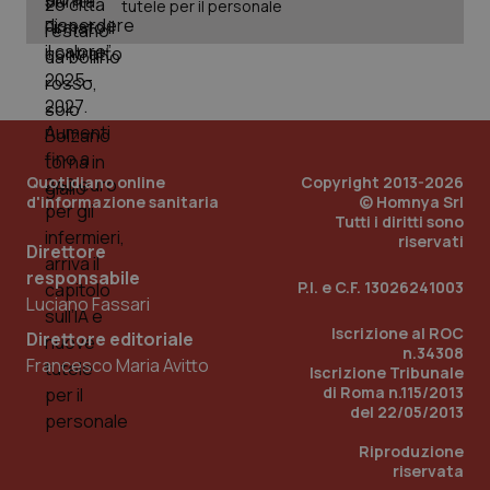
Dominio
tutele per il personale
Nome
Fornitore
/
Dominio
Scadenza
Des
_ga_0VMQEQKQ1N
.quotidianosanita.it
1 anno 1
Questo
mese
cookie
VISITOR_INFO1_LIVE
5 mesi 4
Que
Google LLC
viene
settimane
imp
.youtube.com
utilizzato
You
da Google
ten
Analytics
pre
per
del
mantener
vid
lo stato
inco
della
può
Quotidiano online
Copyright 2013-2026
sessione.
det
d'informazione sanitaria
© Homnya Srl
vis
web
Tutti i diritti sono
uti
riservati
Direttore
nuo
ver
responsabile
dell
P.I. e C.F. 13026241003
You
Luciano Fassari
__Secure-YNID
.youtube.com
5 mesi 4
Que
Iscrizione al ROC
Direttore editoriale
settimane
imp
n.34308
You
Francesco Maria Avitto
Iscrizione Tribunale
ten
pre
di Roma n.115/2013
del
del 22/05/2013
vid
inco
Riproduzione
può
det
riservata
vis