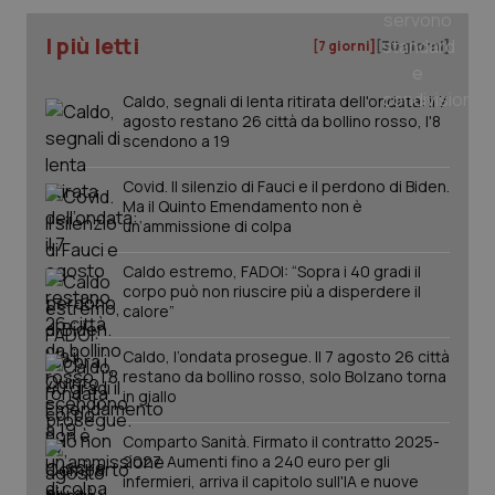
I più letti
[7 giorni]
[30 giorni]
Caldo, segnali di lenta ritirata dell'ondata: il 7
agosto restano 26 città da bollino rosso, l'8
scendono a 19
Covid. Il silenzio di Fauci e il perdono di Biden.
Ma il Quinto Emendamento non è
un’ammissione di colpa
_ga_KM60CM4NPH
.quotidianosanita.it
1 anno
Caldo estremo, FADOI: “Sopra i 40 gradi il
mes
corpo può non riuscire più a disperdere il
calore”
Caldo, l’ondata prosegue. Il 7 agosto 26 città
restano da bollino rosso, solo Bolzano torna
in giallo
Comparto Sanità. Firmato il contratto 2025-
2027. Aumenti fino a 240 euro per gli
Fornitore
/
infermieri, arriva il capitolo sull'IA e nuove
Nome
Scadenza
Descrizion