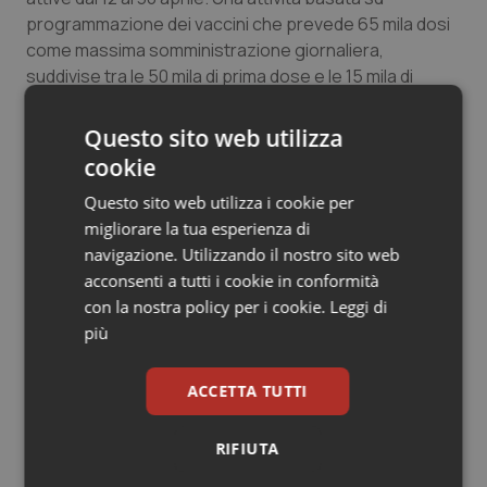
programmazione dei vaccini che prevede 65 mila dosi
come massima somministrazione giornaliera,
suddivise tra le 50 mila di prima dose e le 15 mila di
seconda. Dal 1° maggio, quando ci è stato assicurato
che ci saranno forniture maggiori di vaccini, avremo
Questo sito web utilizza
pronte oltre 1000 linee vaccinali con una produzione
cookie
quotidiana che supererà le 144 mila dosi al giorno;
Questo sito web utilizza i cookie per
numeri prudenziali condivisi con lo staff dell'ufficio del
migliorare la tua esperienza di
commissario Figliuolo”.
navigazione. Utilizzando il nostro sito web
Bertolaso è poi intervenuto sull’importanza di
acconsenti a tutti i cookie in conformità
snellire le procedure: “
Non si perde tempo davanti
con la nostra policy per i cookie.
Leggi di
all'infermiere ma se ne perde tanto nell'acquisizione
più
del consenso informato e dell'anamnesi, la storia del
paziente – ha detto -. Per ognuno dei tre vaccini
ACCETTA TUTTI
attualmente disponibili sono 11 i fogli in totale da
compilare, con tutte le domande sullo stato di salute.
RIFIUTA
Undici fogli per 60 milioni di italiani sono 660 milioni di