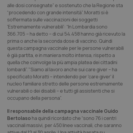
alle dosi consegnate” e sostenuto che la Regione sta
Salute orale & impianti
“procedendo con grande intensità”. Moratti si è
soffermata sulle vaccinazioni dei soggetti
Sangue & coagulazione
'Estremamente vulnerabili': “In Lombardia sono
366.705 – ha detto – di cui 54.458 hanno già ricevuto la
Tiroide
prima o anche la seconda dose di vaccino. Quindi
questa campagna vaccinale per le persone vulnerabili
Tumore al seno
è già partita, e in maniera molto intensa, rispetto a
quella che coinvolge la più ampia platea dei cittadini
Tumore ovarico
lombardi”. "Siamo al lavoro anche sui care giver – ha
specificato Moratti – intendendo per 'care giver' il
nucleo familiare stretto delle persone estremamente
Tumori del Polmone & Testa Collo
vulnerabili o dei disabili – e tutti gli assistenti che si
occupano della persona”.
Tumori gastrointestinali
Il responsabile della campagna vaccinale Guido
Ulcera & Reflusso
Bertolaso
ha quindi ricordato che “sono 76 i centri
vaccinali massivi, per 450 linee vaccinali, che saranno
Vaccini
attive dal 12 al 30 aprile. Una attività basata su