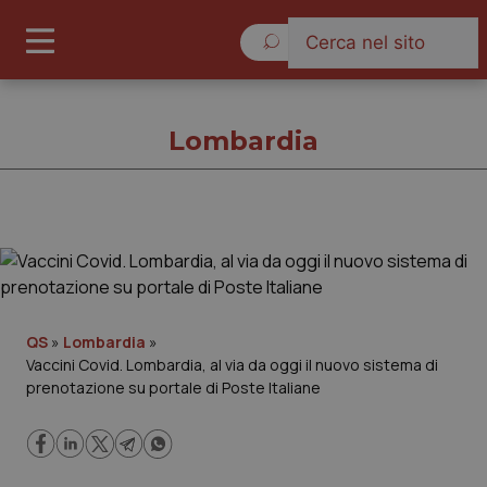
Domenica 9 Agosto 2026
Lombardia
Lombardia
Cronache
QS
»
Lombardia
»
Vaccini Covid. Lombardia, al via da oggi il nuovo sistema di
Governo e Parlamento
prenotazione su portale di Poste Italiane
Regioni e Asl
Lavoro e Professioni