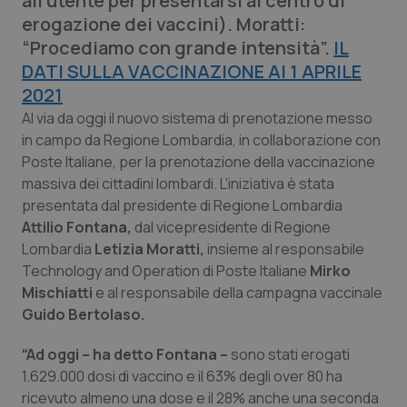
all'utente per presentarsi al centro di
Calabria
Asma & BPCO
erogazione dei vaccini). Moratti:
“Procediamo con grande intensità”.
IL
Campania
Car-T
DATI SULLA VACCINAZIONE Al 1 APRILE
2021
Emilia-Romagna
Colesterolo & coronaropatie
Al via da oggi il nuovo sistema di prenotazione messo
in campo da Regione Lombardia, in collaborazione con
Friuli Venezia Giulia
Dermatite Atopica
Poste Italiane, per la prenotazione della vaccinazione
massiva dei cittadini lombardi. L'iniziativa è stata
Lazio
Diabete & glucometri
presentata dal presidente di Regione Lombardia
Attilio Fontana,
dal vicepresidente di Regione
Lombardia
Liguria
Disturbi dell’umore
Letizia Moratti,
insieme al responsabile
Technology and Operation di Poste Italiane
Mirko
Mischiatti
e al responsabile della campagna vaccinale
Lombardia
Dolore
Guido Bertolaso.
Marche
Donna & Salute
“Ad oggi – ha detto Fontana –
sono stati erogati
1.629.000 dosi di vaccino e il 63% degli over 80 ha
Molise
Epatiti
ricevuto almeno una dose e il 28% anche una seconda