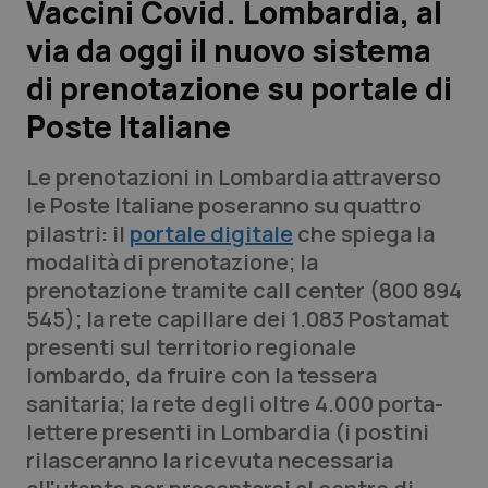
Vaccini Covid. Lombardia, al
via da oggi il nuovo sistema
Scienza e Farmaci
di prenotazione su portale di
Studi e Analisi
Poste Italiane
Lettere al direttore
Le prenotazioni in Lombardia attraverso
le Poste Italiane poseranno su quattro
Edizioni Regionali
pilastri: il
portale
digitale
che spiega la
modalità di prenotazione; la
QS Pro
prenotazione tramite call center (800 894
545); la rete capillare dei 1.083 Postamat
Professionisti Sanitari.AI
presenti sul territorio regionale
lombardo, da fruire con la tessera
Abruzzo
QS Pro Gold
sanitaria; la rete degli oltre 4.000 porta-
lettere presenti in Lombardia (i postini
QS Club
Newsletter
Basilicata
Artrite & artrosi
rilasceranno la ricevuta necessaria