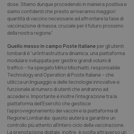
dose. Stiamo dunque procedendo in maniera positiva e
Piemonte
HIV
siamo confidenti che presto arriveranno maggiori
quantità di vaccino necessarie ad affrontare la fase di
vaccinazione di massa, cruciale per il futuro prossimo
Provincia Autonoma di Bolzano
Infezioni & Febbre
della nostra regione”.
Provincia Autonoma di Trento
Ipertensione & Scompenso
Quello messo in campo Poste Italiane
per gli utenti
lombardi è “un'infrastruttura dinamica, una piattaforma
Puglia
Malattie rare
modulare sviluppata per gestire grandi volumi di
traffico – ha spiegato Mirko Mischiatti, responsabile
Sardegna
Malattia di Crohn & Rettocolite Ulcerosa
Technology and Operation di Poste Italiane – che
utilizza un linguaggio e delle tecnologie innovative e
Sicilia
Neuroscienze & patologie neurodegenerative
funzionale al numero di utenti che andranno ad
accedervi. Importante è inoltre l'integrazione tra la
piattaforma dell'Esercito che gestisce
Toscana
Obesità
l'approvvigionamento dei vaccini e la piattaforma di
Regione Lombardia: questo aiuterà a garantire un
Umbria
Oftalmologia
controllo più attento all'intero ciclo della vaccinazione.
La prenotazione digitale, inoltre, è svolta attraverso un