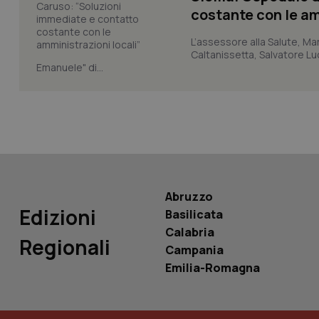
costante con le am
L’assessore alla Salute, Mar
Caltanissetta, Salvatore Luc
Emanuele" di...
PHPSESSID
_ga_KM60CM4NPH
Abruzzo
Edizioni
Basilicata
Nome
Calabria
Nome
Regionali
Campania
VISITOR_INFO1_LIV
_ga_0VMQEQKQ1N
Emilia-Romagna
__Secure-YNID