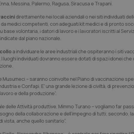
, Enna, Messina, Palermo, Ragusa, Siracusa e Trapani.
 vaccini
direttamente nei locali aziendali o nei siti individuati del
 da medici competenti, con adeguati kit medici e di pronto so
ase volontaria, i datori di lavoro e i lavoratori iscritti al Servi
à indicate dal piano nazionale.
ocollo
a individuare le aree industriali che ospiteranno i siti vac
. I luoghi individuati dovranno essere dotati di spazi idonei c
zione.
e Musumeci – saranno coinvolte nel Piano di vaccinazione sp
ustria e Confapi. E' una grande lezione di civiltà, di prevenzi
lavoro e della produzione”.
e delle Attività produttive, Mimmo Turano – vogliamo far pas
sogno della collaborazione e dell’impegno di tutti; secondo, l
 di vista, anche quello sanitario”.