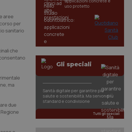
applicazioni concrete e
uso protetto
le aree
ccorso per
zio sanitario
cinali che
he consentano
Gli speciali
erimentale
one, ma
Sanità digitale per garantire più
salute e sostenibilità. Ma servono
standard e condivisione
sare due
a Regione
Tutti gli speciali