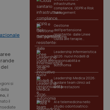
infrastrutture,
compliance, GDPR e Risk
management
Gestione
dell'Ipertensione
azionale
resistente: dalle Linee
Guida alle terapie
innovative
Leadership Infermieristica
 aree
2026: nuovi modelli di
grande
responsabilità e
autonomia
 del
Leadership Medica 2026:
guidare team clinici ad
gioni si
alte prestazioni
 della
no,
il
mato il
AI e telemedicina nello
studio odontoiatrico:
 insediate