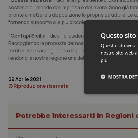
“Questa iniziativa
– dichiara il presidente di Confindustri
sostenere il mondo dell'impresa e del lavoro. Sono già tant
pronte a mettere a disposizione le proprie strutture. Le a
fornendo supporto alle più piccole”.
Questo sito 
“Confapi Sicilia
– dice il presidente, Dhebora Mirabelli 
Raccogliendo la proposta del nostro presidente nazionale
Questo sito web ut
territoriale e raccogliere la disponibilità di imprenditori e 
nostro sito web ac
rendono la nostra regione una delle più virtuose d’Italia".
più
MOSTRA DET
09 Aprile 2021
© Riproduzione riservata
Neces
Potrebbe interessarti in Regioni 