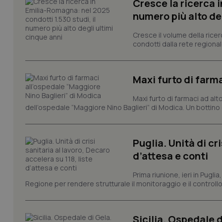
Cresce la ricerca i
numero più alto de
I cookie necessari con
e l'accesso alle aree 
Cresce il volume della ricer
Nome
condotti dalla rete regionale
VISITOR_PRIVACY_
Maxi furto di farm
Maxi furto di farmaci ad alt
CookieScriptConse
dell’ospedale “Maggiore Nino Baglieri” di Modica. Un bottin
Puglia. Unità di cri
tracking-sites-ironf
d’attesa e conti
tracking-enable
Prima riunione, ieri in Pugli
tracking-sites-ironf
Regione per rendere strutturale il monitoraggio e il controllo 
session-id
_ga
Sicilia. Ospedale 