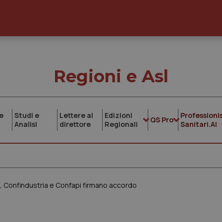
Regioni e Asl
e
Studi e
Lettere al
Edizioni
Professionis
QS Pro
Analisi
direttore
Regionali
Sanitari.AI
a, Confindustria e Confapi firmano accordo