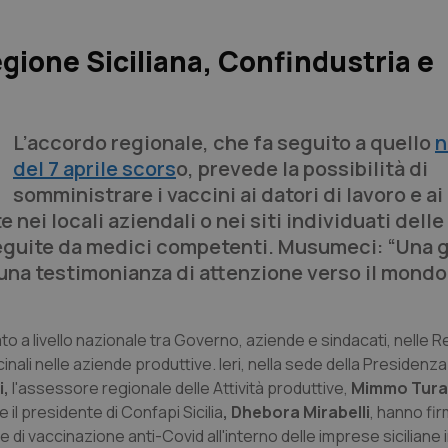
gione Siciliana, Confindustria e
L’accordo regionale, che fa seguito a quello
n
del 7 aprile scors
o, prevede la possibilità di
somministrare i vaccini ai datori di lavoro e ai
nei locali aziendali o nei siti individuati delle
seguite da medici competenti. Musumeci: “Una 
 una testimonianza di attenzione verso il mondo
ato a livello nazionale tra Governo, aziende e sindacati, nelle Re
li nelle aziende produttive. Ieri, nella sede della Presidenza
i,
l'assessore regionale delle Attività produttive,
Mimmo Tura
e il presidente di Confapi Sicilia
, Dhebora Mirabelli
, hanno fir
 di vaccinazione anti-Covid all'interno delle imprese siciliane