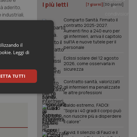
 Paese e
I più letti
[7 giorni]
[30 giorni]
à aderito,
industriali,
Comparto Sanità. Firmato il
contratto 2025-2027.
Aumenti fino a 240 euro per
o.
gli infermieri, arriva il capitolo
sull'IA e nuove tutele per il
abbisogno
ilizzando il
personale
da tutti
cookie.
Leggi di
Eclissi solare del 12 agosto
2026, come osservarla in
sicurezza
ETTA TUTTI
Contratto sanità, valorizzati
gli infermieri ma penalizzate
le altre professioni
keting
Caldo estremo, FADOI:
“Sopra i 40 gradi il corpo può
non riuscire più a disperdere
il calore”
Covid. Il silenzio di Fauci e il