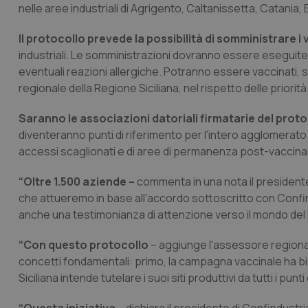
nelle aree industriali di Agrigento, Caltanissetta, Catania
Il protocollo prevede la possibilità di somministrare i
industriali. Le somministrazioni dovranno essere eseguite
eventuali reazioni allergiche. Potranno essere vaccinati, su b
regionale della Regione Siciliana, nel rispetto delle priorit
Saranno le associazioni datoriali firmatarie del prot
diventeranno punti di riferimento per l'intero agglomerato
accessi scaglionati e di aree di permanenza post-vaccina
“Oltre 1.500 aziende –
commenta in una nota il president
che attueremo in base all'accordo sottoscritto con Confind
anche una testimonianza di attenzione verso il mondo del 
“Con questo protocollo
– aggiunge l'assessore regional
concetti fondamentali: primo, la campagna vaccinale ha bi
Siciliana intende tutelare i suoi siti produttivi da tutti i punti