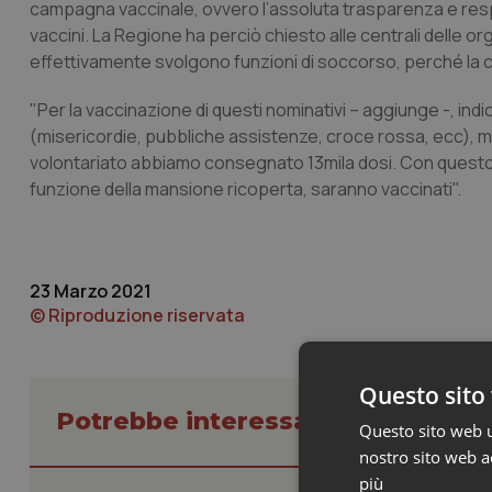
campagna vaccinale, ovvero l’assoluta trasparenza e respon
vaccini. La Regione ha perciò chiesto alle centrali delle org
effettivamente svolgono funzioni di soccorso, perché la cir
"Per la vaccinazione di questi nominativi – aggiunge -, indica
(misericordie, pubbliche assistenze, croce rossa, ecc), met
volontariato abbiamo consegnato 13mila dosi. Con questo 
funzione della mansione ricoperta, saranno vaccinati".
23 Marzo 2021
© Riproduzione riservata
Questo sito 
Potrebbe interessarti in Regioni 
Questo sito web ut
nostro sito web ac
più