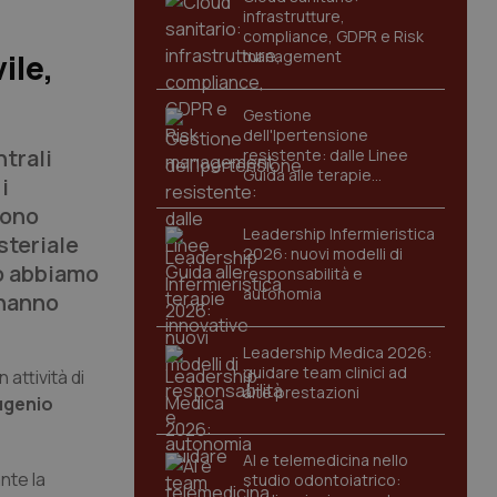
infrastrutture,
compliance, GDPR e Risk
management
ile,
Gestione
dell'Ipertensione
ntrali
resistente: dalle Linee
Guida alle terapie
i
innovative
gono
Leadership Infermieristica
steriale
2026: nuovi modelli di
to abbiamo
responsabilità e
autonomia
 hanno
Leadership Medica 2026:
guidare team clinici ad
 attività di
alte prestazioni
ugenio
AI e telemedicina nello
ante la
studio odontoiatrico: