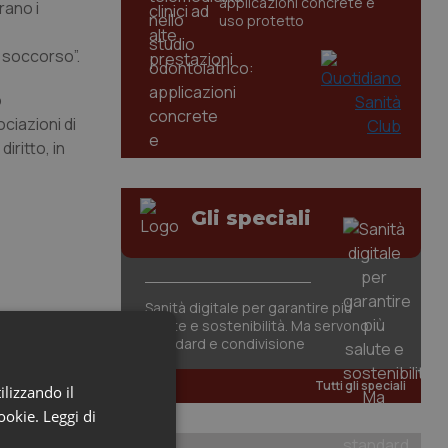
applicazioni concrete e
rano i
uso protetto
i soccorso”.
o
ciazioni di
ritto, in
Gli speciali
Sanità digitale per garantire più
salute e sostenibilità. Ma servono
standard e condivisione
Tutti gli speciali
ilizzando il
cookie.
Leggi di