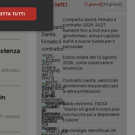
iste
I più letti
[7 giorni]
[30 giorni]
ETTA TUTTI
Comparto Sanità. Firmato il
nte della
contratto 2025-2027.
Aumenti fino a 240 euro per
keting
gli infermieri, arriva il capitolo
sull'IA e nuove tutele per il
personale
istenza
Eclissi solare del 12 agosto
2026, come osservarla in
sicurezza
utilizzato
Contratto sanità, valorizzati
gli infermieri ma penalizzate
igazione sulle pagine
kie.
le altre professioni
in
Caldo estremo, FADOI:
er memorizzare le
“Sopra i 40 gradi il corpo può
utente per la loro
non riuscire più a disperdere
1° ottobre
 dati sul consenso
il calore”
itiche e
tendo che le loro
ssioni future.
Fibromialgia. Identificati 26