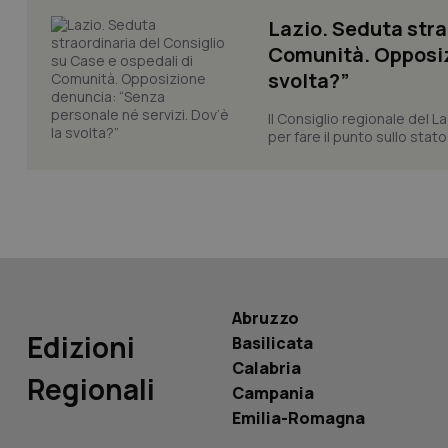
CookieScriptConse
Lazio. Seduta stra
Comunità. Opposizi
svolta?”
tracking-sites-ironf
tracking-enable
Il Consiglio regionale del La
per fare il punto sullo stato
tracking-sites-ironf
session-id
_ga
Abruzzo
Edizioni
Basilicata
PHPSESSID
Calabria
Regionali
Campania
Emilia-Romagna