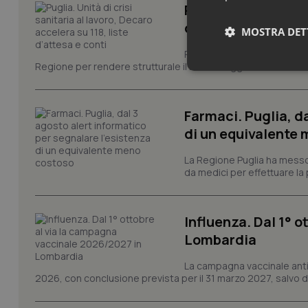
Puglia. Unità di cri
d’attesa e conti
MOSTRA DET
Prima riunione, ieri in Pugli
Regione per rendere strutturale il monitoraggio e il controllo 
Neces
Farmaci. Puglia, d
di un equivalente
La Regione Puglia ha messo 
da medici per effettuare la 
I cookie necessari con
e l'accesso alle aree 
Influenza. Dal 1° 
Nome
Lombardia
VISITOR_PRIVACY_
La campagna vaccinale anti
2026, con conclusione prevista per il 31 marzo 2027, salvo div