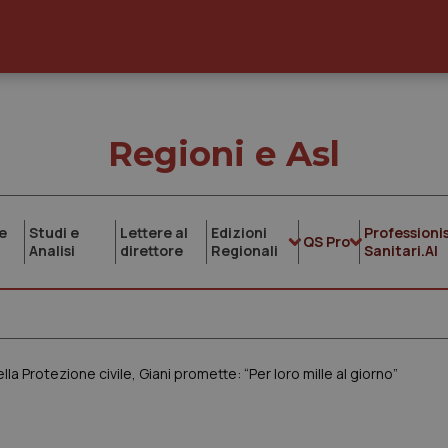
Regioni e Asl
e
Studi e
Lettere al
Edizioni
Professionis
QS Pro
Analisi
direttore
Regionali
Sanitari.AI
lla Protezione civile, Giani promette: “Per loro mille al giorno”