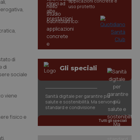
applicazioni concrete e
li,
uso protetto
 erogativa,
cratica,
tato di
e di
Gli speciali
ssere sociale
co viene
Sanità digitale per garantire più
salute e sostenibilità. Ma servono
standard e condivisione
ere fisico e
Tutti gli speciali
ti,