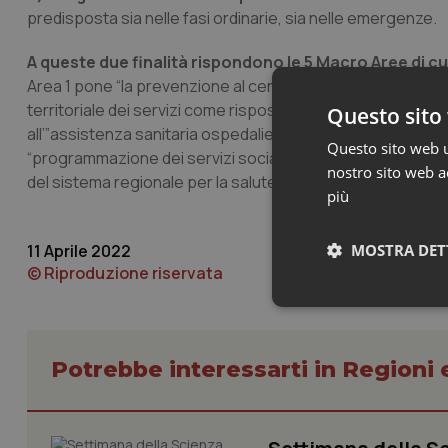
predisposta sia nelle fasi ordinarie, sia nelle emergenze.
A queste due finalità rispondono le 5 Macro Aree di cu
Area 1 pone “la prevenzione al centro delle politiche per l
territoriale dei servizi come risposta integrata per la salute
Questo sito 
all’”assistenza sanitaria ospedaliera in una nuova logica pro
Questo sito web ut
“programmazione dei servizi sociali in una logica di welfar
nostro sito web ac
del sistema regionale per la salute e il benessere sociale”.
più
11 Aprile 2022
MOSTRA DET
© Riproduzione riservata
Neces
Potrebbe interessarti in Regioni 