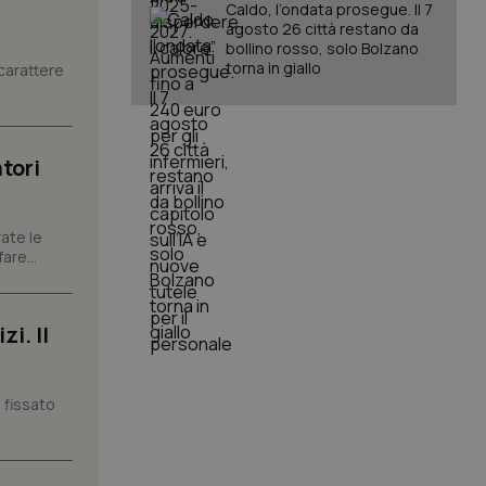
Caldo, l’ondata prosegue. Il 7
agosto 26 città restano da
igazione sulle pagine
bollino rosso, solo Bolzano
kie.
torna in giallo
carattere
er memorizzare le
utente per la loro
 dati sul consenso
tori
itiche e
tendo che le loro
ssioni future.
l servizio Cookie-
ate le
erenze di consenso
are...
sario che il banner
funzioni
pplicazione per
i. Il
nonimo.
pplicazione per
co al visitatore.
 fissato
to a Google
ggiornamento
lisi più comunemente