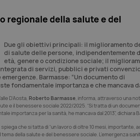
o regionale della salute e del
Due gli obiettivi principali: il miglioramento d
di salute delle persone, indipendentemente d
età, genere o condizione sociale; il migliora
tegrata di servizi, pubblici e privati convenzi
elle emergenze. Barmasse: “Un documento di
este fondamentale importanza e che mancava da
Valle D’Aosta,
Roberto Barmasse
, informa, attraverso una not
alute e il benessere sociale 2022/2025. “Si tratta di un documen
ale importanza per la sanità, he mancava dal 2013”, dichiara
piega che si tatta di “un lavoro di oltre 10 mesi, importante, a
l tema della salute e del benessere sociale. L’emergenza sanit