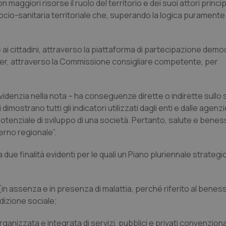
aggiori risorse il ruolo del territorio e dei suoi attori principa
ocio-sanitaria territoriale che, superando la logica puramente
 e ai cittadini, attraverso la piattaforma di partecipazione demo
iter, attraverso la Commissione consigliare competente, per
idenzia nella nota – ha conseguenze dirette o indirette sullo s
ostrano tutti gli indicatori utilizzati dagli enti e dalle agenzi
potenziale di sviluppo di una società. Pertanto, salute e bene
erno regionale”.
ue finalità evidenti per le quali un Piano pluriennale strategi
(in assenza e in presenza di malattia, perché riferito al beness
dizione sociale;
rganizzata e integrata di servizi, pubblici e privati convenziona