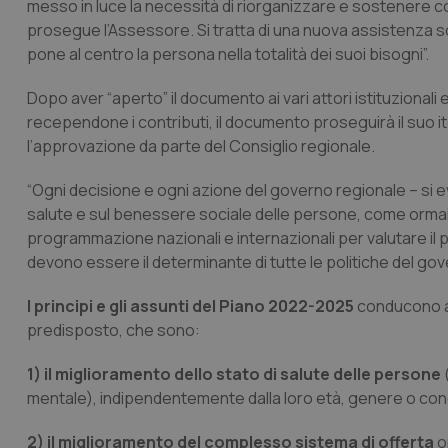
messo in luce la necessità di riorganizzare e sostenere con m
prosegue l’Assessore. Si tratta di una nuova assistenza s
pone al centro la persona nella totalità dei suoi bisogni”.
Dopo aver “aperto” il documento ai vari attori istituzionali
recependone i contributi, il documento proseguirà il suo 
l’approvazione da parte del Consiglio regionale.
“Ogni decisione e ogni azione del governo regionale – si ev
salute e sul benessere sociale delle persone, come ormai dim
programmazione nazionali e internazionali per valutare il 
devono essere il determinante di tutte le politiche del gov
I principi e gli assunti del Piano 2022-2025
conducono a d
predisposto, che sono:
1) il miglioramento dello stato di salute delle persone
mentale), indipendentemente dalla loro età, genere o con
2) il miglioramento del complesso sistema di offerta
o