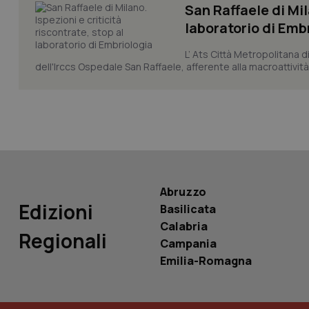
San Raffaele di Mil
laboratorio di Emb
L’ Ats Città Metropolitana d
dell'Irccs Ospedale San Raffaele, afferente alla macroattività 
PHPSESSID
_ga_KM60CM4NPH
Abruzzo
Edizioni
Basilicata
Nome
Calabria
Nome
Regionali
Campania
VISITOR_INFO1_LIV
_ga_0VMQEQKQ1N
Emilia-Romagna
__Secure-YNID