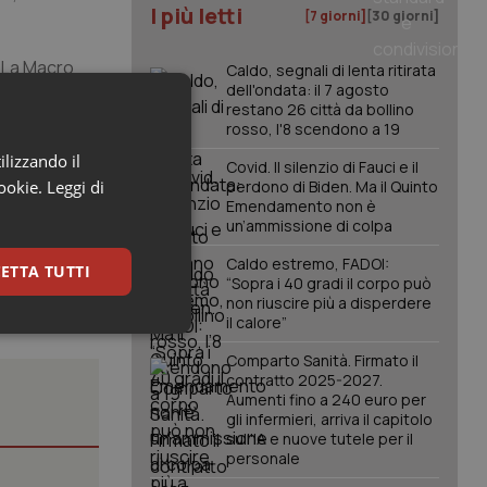
I più letti
[7 giorni]
[30 giorni]
. La Macro
Caldo, segnali di lenta ritirata
dell'ondata: il 7 agosto
nuova rete
restano 26 città da bollino
rosso, l'8 scendono a 19
ilizzando il
Covid. Il silenzio di Fauci e il
“governance
cookie.
Leggi di
perdono di Biden. Ma il Quinto
Emendamento non è
un’ammissione di colpa
Caldo estremo, FADOI:
ETTA TUTTI
“Sopra i 40 gradi il corpo può
non riuscire più a disperdere
il calore”
keting
Comparto Sanità. Firmato il
contratto 2025-2027.
Aumenti fino a 240 euro per
gli infermieri, arriva il capitolo
sull'IA e nuove tutele per il
personale