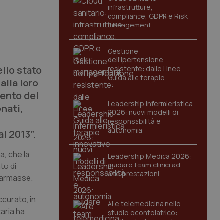
infrastrutture,
compliance, GDPR e Risk
management
Gestione
dell'Ipertensione
ello stato
resistente: dalle Linee
Guida alle terapie
alla loro
innovative
mento del
Leadership Infermieristica
onati,
2026: nuovi modelli di
responsabilità e
autonomia
l 2013”.
a, che la
Leadership Medica 2026:
guidare team clinici ad
to di
alte prestazioni
 Barmasse.
ccurato, in
AI e telemedicina nello
aria ha
studio odontoiatrico: