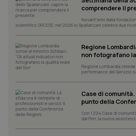
Settimana della Sc
comprendere il pr
I cookie necessari con
e l'accesso alle aree 
Novant'anni dalla fondazion
scientifico (IRCCS): nel 2026 lo Spallanzani celebra due rico
Nome
VISITOR_PRIVACY_
Regione Lombardia s
non fotografano la
CookieScriptConse
Regione Lombardia chiede al
performance del Servizio san
tracking-sites-ironf
Case di comunità. L
tracking-enable
punto della Confer
tracking-sites-ironf
session-id
Con 1.224 Case di comunità a
dal Pnrr, la nuova assistenza
_ga