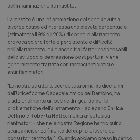
Calabria
Asma & BPCO
dell’infiammazione da mastite.
La mastite è una infiammazione del seno dovuta a
Campania
Car-T
diverse cause ed interessa una elevata percentuale
(stimata tra il 9% e il 20%) di donne in allattamento,
Emilia-Romagna
Colesterolo & coronaropatie
provoca dolore forte e persistente e difficoltà
nell’allattamento, ed è anche tra i fattori responsabili
Friuli Venezia Giulia
Dermatite Atopica
dello sviluppo di depressione post partum. Viene
generalmente trattata con farmaci antibiotici e
Lazio
Diabete & glucometri
antinfiammatori.
“La nostra struttura, accreditata ormai da dieci anni
Liguria
Disturbi dell’umore
dall’Unicef come Ospedale Amico del Bambino, ha
tradizionalmente un occhio di riguardo per le
Lombardia
Dolore
problematiche dell’allattamento – spiegano
Enrica
Delfino e Roberta Netto,
medici anestesisti-
Marche
Donna & Salute
rianimatori – che nella nostra Regione hanno quindi
scarsa incidenza (merito del capillare lavoro dei
Molise
Epatiti
consultori territoriali). Quando abbiamo preso in carico