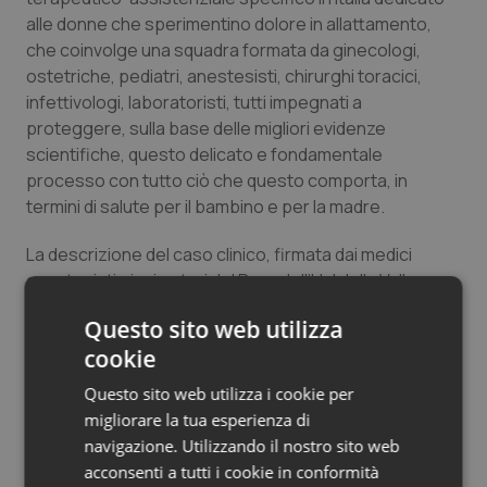
alle donne che sperimentino dolore in allattamento,
Salute orale & impianti
che coinvolge una squadra formata da ginecologi,
ostetriche, pediatri, anestesisti, chirurghi toracici,
Sangue & coagulazione
infettivologi, laboratoristi, tutti impegnati a
proteggere, sulla base delle migliori evidenze
Tiroide
scientifiche, questo delicato e fondamentale
processo con tutto ciò che questo comporta, in
Tumore al seno
termini di salute per il bambino e per la madre.
Tumore ovarico
La descrizione del caso clinico, firmata dai medici
anestesisti-rianimatori del Dera dell’Usl della Valle
d’Aosta
Tumori del Polmone & Testa Collo
Enrica Delfino, Roberta Netto, Alessandra
Questo sito web utilizza
Cena, Daniela Gogna e Luca Montagnani
(et al.), è
cookie
stata pubblicata in dettaglio su “
Regional Anesthesia &
Tumori gastrointestinali
Pain Medicine”
, rivista scientifica internazionale, con il
Questo sito web utilizza i cookie per
titolo: “Novel use of a continuous PECS II block for
Ulcera & Reflusso
migliorare la tua esperienza di
mastis pain treatment”, (Delfino E., et al. Reg Anesth
navigazione. Utilizzando il nostro sito web
Pain Med 2020).
acconsenti a tutti i cookie in conformità
Vaccini