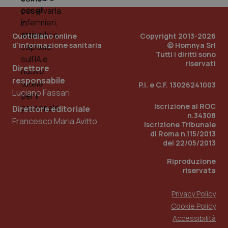
Quotidiano online
Copyright 2013-2026
d'informazione sanitaria
© Homnya Srl
Tutti i diritti sono
riservati
Direttore
responsabile
Fornitore
/
P.I. e C.F. 13026241003
Nome
Scadenza
Descrizion
Dominio
Luciano Fassari
Nome
Fornitore
/
Dominio
Scadenza
Des
_ga_0VMQEQKQ1N
.quotidianosanita.it
1 anno 1
Questo
Iscrizione al ROC
Direttore editoriale
mese
cookie
VISITOR_INFO1_LIVE
5 mesi 4
Que
Google LLC
n.34308
viene
Francesco Maria Avitto
settimane
imp
.youtube.com
Iscrizione Tribunale
utilizzato
You
di Roma n.115/2013
da Google
ten
Analytics
pre
del 22/05/2013
per
del
mantener
vid
Riproduzione
lo stato
inco
della
riservata
può
sessione.
det
vis
web
Privacy Policy
uti
Cookie Policy
nuo
ver
Accessibilità
dell
You