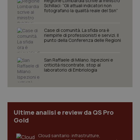
Regione Lombardia scrive al ministro
protette del sito. Il sito web non è in grado di
Schillaci: “Gli attuali indicatori non
funzionare correttamente senza questi cookie.
fotografano la qualità reale del Ssn”
Nome
Fornitore
/
Dominio
Scaden
VISITOR_PRIVACY_METADATA
5 mesi
YouTube
Case di comunità. La sfida ora è
settim
.youtube.com
riempirle di professionisti e servizi. Il
punto della Conferenza delle Regioni
San Raffaele di Milano. Ispezioni e
criticità riscontrate, stop al
laboratorio di Embriologia
Ultime analisi e review da QS Pro
Gold
CookieScriptConsent
5 mesi
CookieScript
settim
www.quotidianosanita.it
Cloud sanitario: infrastrutture,