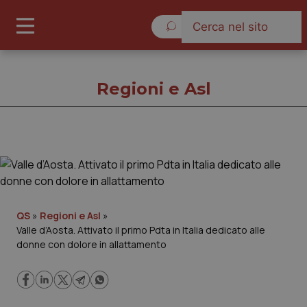
Sabato 8 Agosto 2026
Regioni e Asl
Regioni e Asl
Cronache
QS
»
Regioni e Asl
»
Valle d’Aosta. Attivato il primo Pdta in Italia dedicato alle
Governo e Parlamento
donne con dolore in allattamento
Regioni e Asl
Lavoro e Professioni