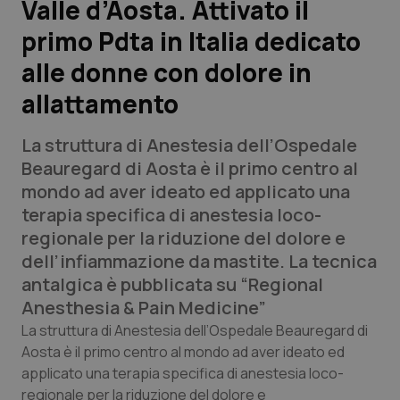
Valle d’Aosta. Attivato il
primo Pdta in Italia dedicato
Scienza e Farmaci
alle donne con dolore in
Studi e Analisi
allattamento
Lettere al direttore
La struttura di Anestesia dell’Ospedale
Beauregard di Aosta è il primo centro al
Edizioni Regionali
mondo ad aver ideato ed applicato una
terapia specifica di anestesia loco-
QS Pro
regionale per la riduzione del dolore e
dell’infiammazione da mastite. La tecnica
Professionisti Sanitari.AI
antalgica è pubblicata su “Regional
Anesthesia & Pain Medicine”
Abruzzo
QS Pro Gold
La struttura di Anestesia dell’Ospedale Beauregard di
Aosta è il primo centro al mondo ad aver ideato ed
QS Club
Newsletter
Basilicata
Artrite & artrosi
applicato una terapia specifica di anestesia loco-
regionale per la riduzione del dolore e