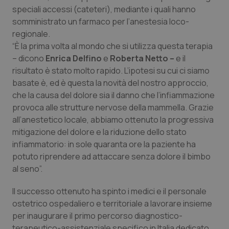
Valle D’Aosta
Oncodermatologia
speciali accessi (cateteri), mediante i quali hanno
somministrato un farmaco per l’anestesia loco-
Veneto
Oncoematologia
regionale.
“È la prima volta al mondo che si utilizza questa terapia
Oncologia & Nutrizione
– dicono
Enrica Delfino
e
Roberta Netto –
e il
risultato è stato molto rapido. L’ipotesi su cui ci siamo
Psoriasi & pelle
basate è, ed è questa la novità del nostro approccio,
che la causa del dolore sia il danno che l’infiammazione
provoca alle strutture nervose della mammella. Grazie
Quotidiano Cardiologia
all’anestetico locale, abbiamo ottenuto la progressiva
mitigazione del dolore e la riduzione dello stato
Quotidiano Chirurgia
infiammatorio: in sole quaranta ore la paziente ha
potuto riprendere ad attaccare senza dolore il bimbo
Quotidiano Oncologia
al seno”.
Quotidiano Pediatria
Il successo ottenuto ha spinto i medici e il personale
ostetrico ospedaliero e territoriale a lavorare insieme
Rene & patologie urogenitali
per inaugurare il primo percorso diagnostico-
terapeutico-assistenziale specifico in Italia dedicato