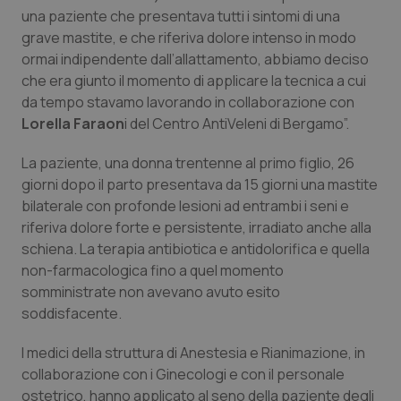
una paziente che presentava tutti i sintomi di una
Piemonte
HIV
grave mastite, e che riferiva dolore intenso in modo
ormai indipendente dall’allattamento, abbiamo deciso
Provincia Autonoma di Bolzano
Infezioni & Febbre
che era giunto il momento di applicare la tecnica a cui
da tempo stavamo lavorando in collaborazione con
Lorella Faraon
Provincia Autonoma di Trento
Ipertensione & Scompenso
i del Centro AntiVeleni di Bergamo”.
La paziente, una donna trentenne al primo figlio, 26
Puglia
Malattie rare
giorni dopo il parto presentava da 15 giorni una mastite
bilaterale con profonde lesioni ad entrambi i seni e
Sardegna
Malattia di Crohn & Rettocolite Ulcerosa
riferiva dolore forte e persistente, irradiato anche alla
schiena. La terapia antibiotica e antidolorifica e quella
Sicilia
Neuroscienze & patologie neurodegenerative
non-farmacologica fino a quel momento
somministrate non avevano avuto esito
Toscana
Obesità
soddisfacente.
I medici della struttura di Anestesia e Rianimazione, in
Umbria
Oftalmologia
collaborazione con i Ginecologi e con il personale
ostetrico, hanno applicato al seno della paziente degli