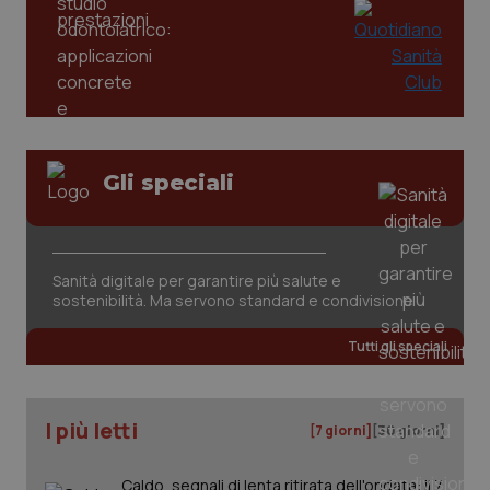
mes
.quotidianosanita.it
Gli speciali
Sanità digitale per garantire più salute e
sostenibilità. Ma servono standard e condivisione
Tutti gli speciali
I più letti
[7 giorni]
[30 giorni]
Caldo, segnali di lenta ritirata dell'ondata: il 7