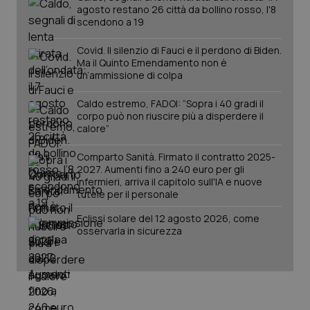
agosto restano 26 città da bollino rosso, l'8
scendono a 19
PHPSESSID
Sessio
PHP.net
www.quotidianosanita.it
Covid. Il silenzio di Fauci e il perdono di Biden.
Ma il Quinto Emendamento non è
un’ammissione di colpa
Caldo estremo, FADOI: “Sopra i 40 gradi il
corpo può non riuscire più a disperdere il
calore”
Comparto Sanità. Firmato il contratto 2025-
2027. Aumenti fino a 240 euro per gli
infermieri, arriva il capitolo sull'IA e nuove
tutele per il personale
Eclissi solare del 12 agosto 2026, come
osservarla in sicurezza
_ga_KM60CM4NPH
.quotidianosanita.it
1 anno
mes