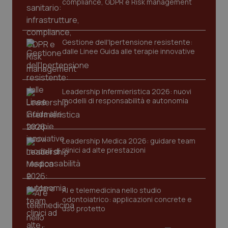
compliance, GDPR e Risk management
Gestione dell'Ipertensione resistente:
dalle Linee Guida alle terapie innovative
Leadership Infermieristica 2026: nuovi
modelli di responsabilità e autonomia
tracking-sites-ironfish-
www.quotidianosanita.it
4
tracking-enable
settim
2 gior
Leadership Medica 2026: guidare team
clinici ad alte prestazioni
tracking-sites-ironfish-
www.quotidianosanita.it
4
session-id
settim
2 gior
AI e telemedicina nello studio
odontoiatrico: applicazioni concrete e
uso protetto
_ga
1 anno
Google LLC