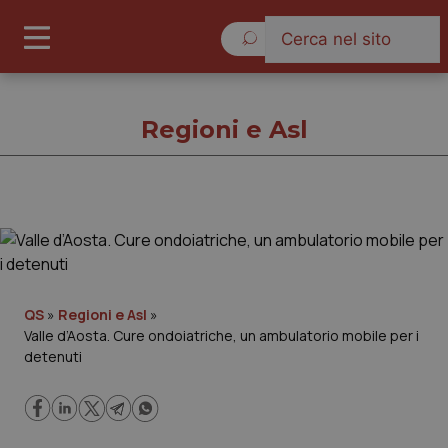
Venerdì 7 Agosto 2026
Regioni e Asl
Regioni e Asl
Cronache
QS
»
Regioni e Asl
»
Valle d’Aosta. Cure ondoiatriche, un ambulatorio mobile per i
Governo e Parlamento
detenuti
Regioni e Asl
Lavoro e Professioni