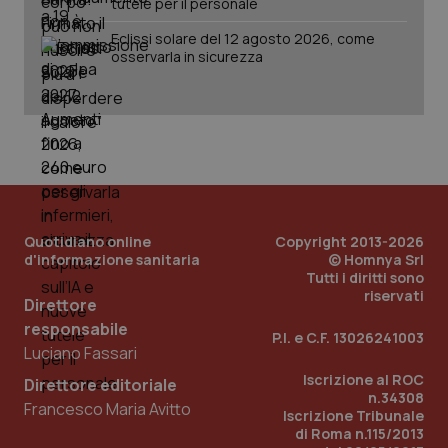
tutele per il personale
Eclissi solare del 12 agosto 2026, come
osservarla in sicurezza
Quotidiano online
Copyright 2013-2026
d'informazione sanitaria
© Homnya Srl
Tutti i diritti sono
riservati
Direttore
responsabile
P.I. e C.F. 13026241003
Luciano Fassari
PHPSESSID
Sessio
PHP.net
www.quotidianosanita.it
Iscrizione al ROC
Direttore editoriale
n.34308
Francesco Maria Avitto
Iscrizione Tribunale
di Roma n.115/2013