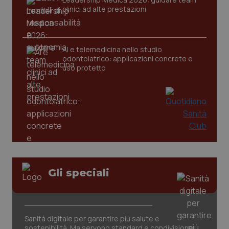
clinici ad alte prestazioni
AI e telemedicina nello studio
odontoiatrico: applicazioni concrete e
uso protetto
CookieScriptConsent
5 mesi
CookieScript
settim
www.quotidianosanita.it
Gli speciali
Sanità digitale per garantire più salute e
sostenibilità. Ma servono standard e condivisione