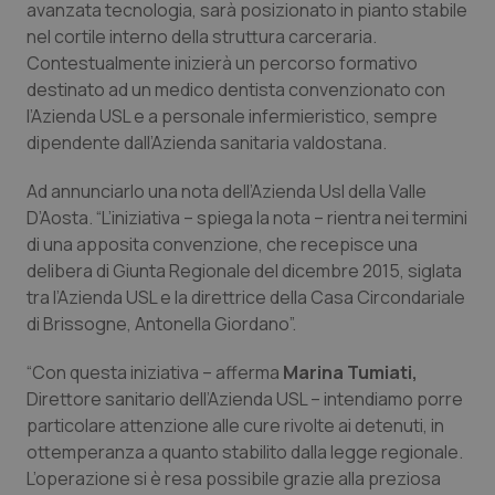
avanzata tecnologia, sarà posizionato in pianto stabile
Calabria
Asma & BPCO
nel cortile interno della struttura carceraria.
Contestualmente inizierà un percorso formativo
Campania
Car-T
destinato ad un medico dentista convenzionato con
l’Azienda USL e a personale infermieristico, sempre
Emilia-Romagna
Colesterolo & coronaropatie
dipendente dall’Azienda sanitaria valdostana.
Friuli Venezia Giulia
Dermatite Atopica
Ad annunciarlo una nota dell’Azienda Usl della Valle
D’Aosta. “L’iniziativa – spiega la nota – rientra nei termini
di una apposita convenzione, che recepisce una
Lazio
Diabete & glucometri
delibera di Giunta Regionale del dicembre 2015, siglata
tra l’Azienda USL e la direttrice della Casa Circondariale
Liguria
Disturbi dell’umore
di Brissogne, Antonella Giordano”.
Lombardia
Dolore
“Con questa iniziativa – afferma
Marina Tumiati,
Direttore sanitario dell’Azienda USL – intendiamo porre
Marche
Donna & Salute
particolare attenzione alle cure rivolte ai detenuti, in
ottemperanza a quanto stabilito dalla legge regionale.
Molise
Epatiti
L’operazione si è resa possibile grazie alla preziosa