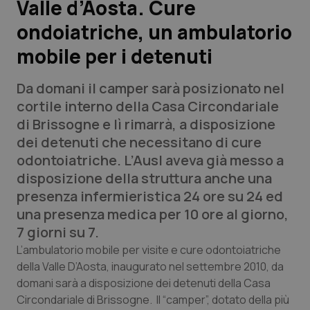
Valle d’Aosta. Cure
ondoiatriche, un ambulatorio
Scienza e Farmaci
mobile per i detenuti
Studi e Analisi
Da domani il camper sarà posizionato nel
Lettere al direttore
cortile interno della Casa Circondariale
di Brissogne e lì rimarrà, a disposizione
Edizioni Regionali
dei detenuti che necessitano di cure
odontoiatriche. L’Ausl aveva già messo a
QS Pro
disposizione della struttura anche una
presenza infermieristica 24 ore su 24 ed
Professionisti Sanitari.AI
una presenza medica per 10 ore al giorno,
7 giorni su 7.
Abruzzo
QS Pro Gold
L’ambulatorio mobile per visite e cure odontoiatriche
della Valle D’Aosta, inaugurato nel settembre 2010, da
QS Club
Newsletter
domani sarà a disposizione dei detenuti della Casa
Basilicata
Artrite & artrosi
Circondariale di Brissogne. Il “camper”, dotato della più