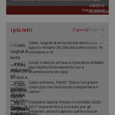
Tutti gli speciali
tracking-sites-ironfish-
www.quotidianosanita.it
4
tracking-enable
settim
2 gior
I più letti
[7 giorni]
[30 giorni]
Caldo, segnali di lenta ritirata dell'ondata: il 7
agosto restano 26 città da bollino rosso, l'8
tracking-sites-ironfish-
www.quotidianosanita.it
4
scendono a 19
session-id
settim
2 gior
Covid. Il silenzio di Fauci e il perdono di Biden.
Ma il Quinto Emendamento non è
un’ammissione di colpa
_ga
1 anno
Google LLC
mes
Caldo estremo, FADOI: “Sopra i 40 gradi il
.quotidianosanita.it
corpo può non riuscire più a disperdere il
calore”
Comparto Sanità. Firmato il contratto 2025-
2027. Aumenti fino a 240 euro per gli
infermieri, arriva il capitolo sull'IA e nuove