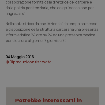
collaborazione fornita dalla direttrice del carcere e
dalla polizia penitenziaria, che colgo l’occasione per
Piemonte
HIV
ringraziare”
Provincia Autonoma di Bolzano
Infezioni & Febbre
Nella nota si ricorda che l’Azienda “da tempo ha messo
a disposizione della struttura carceraria una presenza
Provincia Autonoma di Trento
Ipertensione & Scompenso
infermieristica 24 ore su 24 ed una presenza medica
per dieci ore al giorno, 7 giorni su 7”.
Puglia
Malattie rare
04 Maggio 2016
Sardegna
Malattia di Crohn & Rettocolite Ulcerosa
© Riproduzione riservata
Sicilia
Neuroscienze & patologie neurodegenerative
Toscana
Obesità
Umbria
Oftalmologia
Potrebbe interessarti in