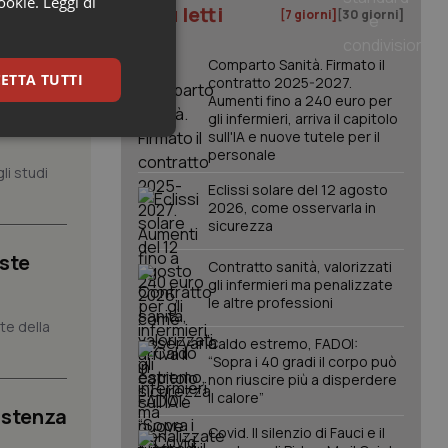
cookie.
Leggi di
I più letti
[7 giorni]
[30 giorni]
Comparto Sanità. Firmato il
ETTA TUTTI
contratto 2025-2027.
Aumenti fino a 240 euro per
, il
gli infermieri, arriva il capitolo
sull'IA e nuove tutele per il
keting
personale
li studi
Eclissi solare del 12 agosto
2026, come osservarla in
sicurezza
iste
Contratto sanità, valorizzati
gli infermieri ma penalizzate
le altre professioni
igazione sulle pagine
nte della
kie.
Caldo estremo, FADOI:
“Sopra i 40 gradi il corpo può
non riuscire più a disperdere
er memorizzare le
il calore”
utente per la loro
istenza
 dati sul consenso
Covid. Il silenzio di Fauci e il
itiche e