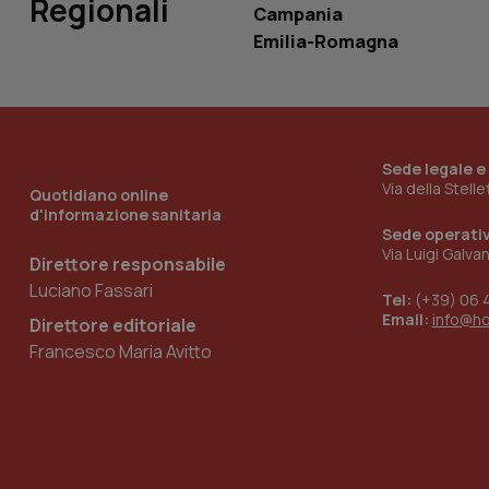
Regionali
Campania
Emilia-Romagna
_ga_KM60CM4NPH
Nome
Sede legale e
Nome
Via della Stell
Quotidiano online
VISITOR_INFO1_LIV
d'informazione sanitaria
_ga_0VMQEQKQ1N
Sede operati
Via Luigi Galva
Direttore responsabile
Luciano Fassari
__Secure-YNID
Tel:
(+39) 06 
Email:
info@h
Direttore editoriale
Francesco Maria Avitto
YSC
__Secure-
ROLLOUT_TOKEN