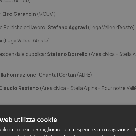
allée d’Aoste)
:
Elso Gerandin
(MOUV’)
 Politiche del lavoro:
Stefano Aggravi
(Lega Vallée d’Aoste)
ni
(Lega Vallée d’Aoste)
esidenziale pubblica:
Stefano Borrello
(Area civica – Stella 
della Formazione: Chantal Certan
(ALPE)
Claudio Restano
(Area civica – Stella Alpina – Pour notre Vall
web utilizza cookie
ilizza i cookie per migliorare la tua esperienza di navigazione. Ut