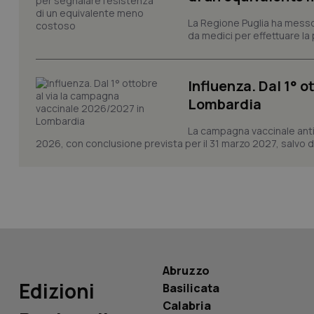
La Regione Puglia ha messo 
CookieScriptConse
da medici per effettuare la 
Influenza. Dal 1° 
tracking-sites-ironf
Lombardia
tracking-enable
La campagna vaccinale anti
tracking-sites-ironf
session-id
2026, con conclusione prevista per il 31 marzo 2027, salvo div
_ga
Abruzzo
PHPSESSID
Edizioni
Basilicata
Calabria