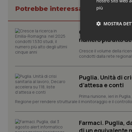
nostro sito web ac
Potrebbe interessarti in Regioni 
più
MOSTRA DET
Cresce la ricerca i
numero più alto de
Neces
Cresce il volume della ricer
condotti dalla rete regionale
Puglia. Unità di cri
d’attesa e conti
I cookie necessari con
Prima riunione, ieri in Pugli
e l'accesso alle aree 
Regione per rendere strutturale il monitoraggio e il controllo 
Nome
VISITOR_PRIVACY_
Farmaci. Puglia, d
di un equivalente