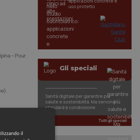
applicazioni concrete e
uso protetto
Alpina – Pour
Gli speciali
ée).
Sanità digitale per garantire più
salute e sostenibilità. Ma servono
standard e condivisione
Tutti gli speciali
ilizzando il