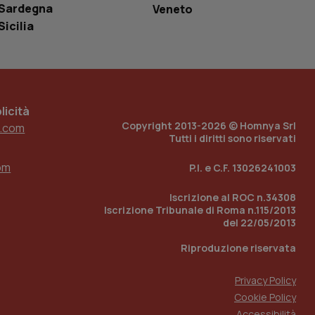
r il sito, ma un
Sardegna
Veneto
tato di accesso per
Sicilia
a Google Analytics
sione.
icità
Copyright 2013-2026 © Homnya Srl
.com
 tenere traccia
Tutti i diritti sono riservati
i Youtube incorporati
tics per mantenere
tore del sito web sta
ell'interfaccia di
om
P.I. e C.F. 13026241003
 tenere traccia
Iscrizione al ROC n.34308
i Youtube incorporati
tore del sito web sta
Iscrizione Tribunale di Roma n.115/2013
ell'interfaccia di
del 22/05/2013
Riproduzione riservata
 tenere traccia
r la gestione
Privacy Policy
one dell’esperienza
Cookie Policy
Accessibilità