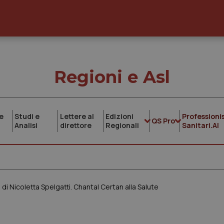
Regioni e Asl
e
Studi e
Lettere al
Edizioni
Professionis
QS Pro
Analisi
direttore
Regionali
Sanitari.AI
 di Nicoletta Spelgatti. Chantal Certan alla Salute