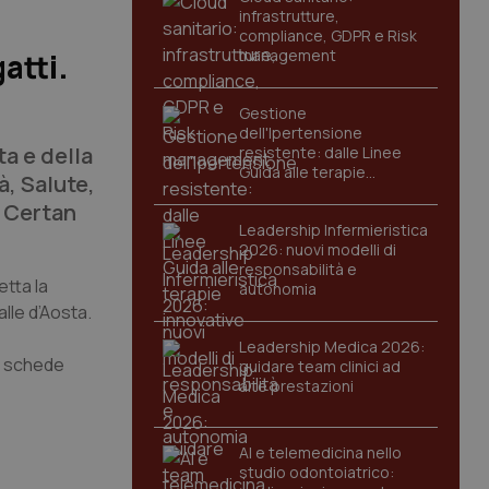
infrastrutture,
compliance, GDPR e Risk
management
atti.
Gestione
dell'Ipertensione
ta e della
resistente: dalle Linee
Guida alle terapie
, Salute,
innovative
l Certan
Leadership Infermieristica
2026: nuovi modelli di
responsabilità e
etta la
autonomia
lle d’Aosta.
Leadership Medica 2026:
 2 schede
guidare team clinici ad
alte prestazioni
AI e telemedicina nello
studio odontoiatrico: