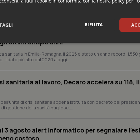
consenti a tutti i cookie in conformità con la nostra policy per i 
e Asl
RIFIUTA
TAGLI
ACC
n Emilia-Romagna: nel 2025 condotti 1.530 studi
gli ultimi cinque anni
sari
Statistici
Mar
ca sanitaria in Emilia-Romagna. Il 2025 è stato un anno record: 1.530 g
, il dato più alto dal 2020 a oggi....
si sanitaria al lavoro, Decaro accelera su 118, l
Necessari
Statistici
Marketing
tribuiscono a rendere fruibile il sito web abilitandone funzionalità di base quali la nav
a, dell’unità di crisi sanitaria appena istituita con decreto del preside
protette del sito. Il sito web non è in grado di funzionare correttamente senza questi coo
di gestione della sanità pugliese,...
Fornitore
/
Dominio
Scadenza
Descrizione
METADATA
5 mesi 4
Questo cookie viene utilizzato p
YouTube
settimane
scelte di consenso e privacy dell'
.youtube.com
al 3 agosto alert informatico per segnalare l’es
interazione con il sito. Registra i
del visitatore riguardo a varie pol
 meno costoso