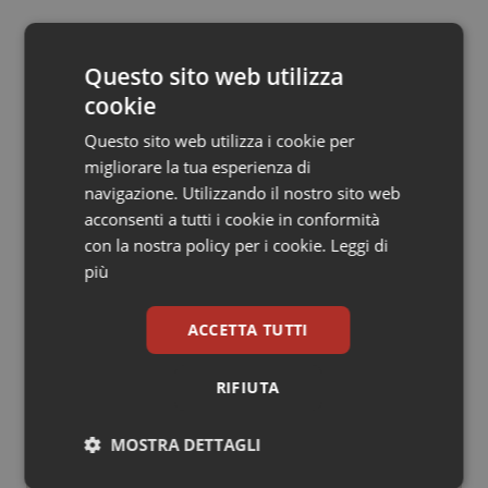
Salute orale & impianti
11 Ottobre 2017
Questo sito web utilizza
Sangue & coagulazione
© Riproduzione riservata
cookie
Tiroide
Questo sito web utilizza i cookie per
migliorare la tua esperienza di
Tumore al seno
navigazione. Utilizzando il nostro sito web
acconsenti a tutti i cookie in conformità
con la nostra policy per i cookie.
Leggi di
Tumore ovarico
Potrebbe interessarti in
più
Regioni e Asl
Tumori del Polmone & Testa Collo
ACCETTA TUTTI
Tumori gastrointestinali
Settimana della Scienza dello
Spallanzani: capire la ricerca per
RIFIUTA
comprendere il presente
Ulcera & Reflusso
MOSTRA DETTAGLI
Regione Lombardia scrive al ministro
Vaccini
Schillaci: “Gli attuali indicatori non