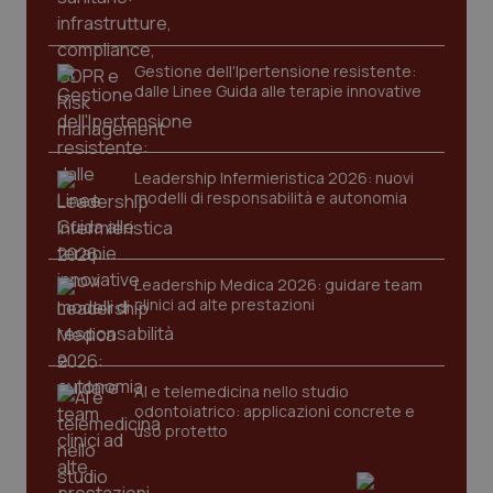
Gestione dell'Ipertensione resistente:
dalle Linee Guida alle terapie innovative
Leadership Infermieristica 2026: nuovi
modelli di responsabilità e autonomia
CookieScriptConsent
5 mesi
CookieScript
settim
www.quotidianosanita.it
Leadership Medica 2026: guidare team
clinici ad alte prestazioni
AI e telemedicina nello studio
odontoiatrico: applicazioni concrete e
uso protetto
tracking-sites-ironfish-
www.quotidianosanita.it
4
tracking-enable
settim