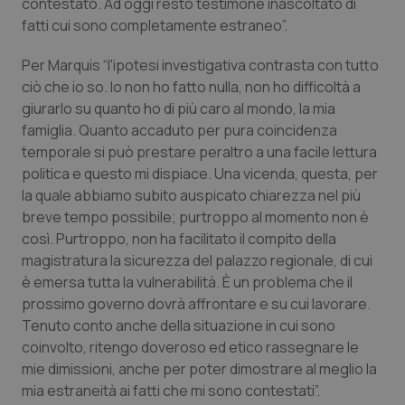
Valle D’Aosta
Oncodermatologia
contestato. Ad oggi resto testimone inascoltato di
fatti cui sono completamente estraneo”.
Veneto
Oncoematologia
Per Marquis “l'ipotesi investigativa contrasta con tutto
ciò che io so. Io non ho fatto nulla, non ho difficoltà a
Oncologia & Nutrizione
giurarlo su quanto ho di più caro al mondo, la mia
famiglia. Quanto accaduto per pura coincidenza
Psoriasi & pelle
temporale si può prestare peraltro a una facile lettura
politica e questo mi dispiace. Una vicenda, questa, per
Quotidiano Cardiologia
la quale abbiamo subito auspicato chiarezza nel più
breve tempo possibile; purtroppo al momento non è
Quotidiano Chirurgia
così. Purtroppo, non ha facilitato il compito della
magistratura la sicurezza del palazzo regionale, di cui
è emersa tutta la vulnerabilità. È un problema che il
Quotidiano Oncologia
prossimo governo dovrà affrontare e su cui lavorare.
Tenuto conto anche della situazione in cui sono
Quotidiano Pediatria
coinvolto, ritengo doveroso ed etico rassegnare le
mie dimissioni, anche per poter dimostrare al meglio la
Rene & patologie urogenitali
mia estraneità ai fatti che mi sono contestati”.