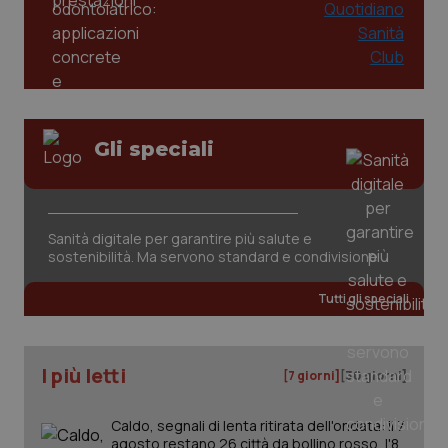
2 gior
tracking-sites-ironfish-
www.quotidianosanita.it
4
session-id
settim
2 gior
Gli speciali
_ga
1 anno
Google LLC
mes
.quotidianosanita.it
Sanità digitale per garantire più salute e
sostenibilità. Ma servono standard e condivisione
Tutti gli speciali
I più letti
[7 giorni]
[30 giorni]
Caldo, segnali di lenta ritirata dell'ondata: il 7
agosto restano 26 città da bollino rosso, l'8