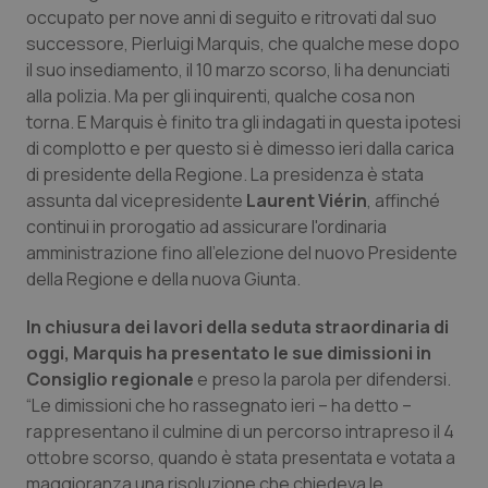
Calabria
Asma & BPCO
occupato per nove anni di seguito e ritrovati dal suo
successore, Pierluigi Marquis, che qualche mese dopo
il suo insediamento, il 10 marzo scorso, li ha denunciati
Campania
Car-T
alla polizia. Ma per gli inquirenti, qualche cosa non
torna. E Marquis è finito tra gli indagati in questa ipotesi
Emilia-Romagna
Colesterolo & coronaropatie
di complotto e per questo si è dimesso ieri dalla carica
di presidente della Regione. La presidenza è stata
Friuli Venezia Giulia
Dermatite Atopica
assunta dal vicepresidente
Laurent Viérin
, affinché
continui in prorogatio ad assicurare l'ordinaria
Lazio
Diabete & glucometri
amministrazione fino all'elezione del nuovo Presidente
della Regione e della nuova Giunta.
Liguria
Disturbi dell’umore
In chiusura dei lavori della seduta straordinaria di
oggi, Marquis ha presentato le sue dimissioni in
Lombardia
Dolore
Consiglio regionale
e preso la parola per difendersi.
“Le dimissioni che ho rassegnato ieri – ha detto –
Marche
Donna & Salute
rappresentano il culmine di un percorso intrapreso il 4
ottobre scorso, quando è stata presentata e votata a
Molise
Epatiti
maggioranza una risoluzione che chiedeva le