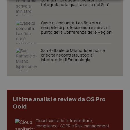
Necessari
Statistici
Marketing
fotografano la qualità reale del Ssn”
Case di comunità. La sfida ora è
riempirle di professionisti e servizi. Il
punto della Conferenza delle Regioni
Necessari
Statistici
Marketing
San Raffaele di Milano. Ispezioni e
I cookie necessari contribuiscono a rendere fruibile il
criticità riscontrate, stop al
sito web abilitandone funzionalità di base quali la
laboratorio di Embriologia
navigazione sulle pagine e l'accesso alle aree
protette del sito. Il sito web non è in grado di
funzionare correttamente senza questi cookie.
Nome
Fornitore
/
Dominio
Scaden
VISITOR_PRIVACY_METADATA
5 mesi
YouTube
settim
.youtube.com
Ultime analisi e review da QS Pro
Gold
Cloud sanitario: infrastrutture,
compliance, GDPR e Risk management