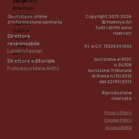
Quotidiano online
Copyright 2013-2026
d'informazione sanitaria
© Homnya Srl
Tutti i diritti sono
riservati
Direttore
responsabile
P.I. e C.F. 13026241003
Luciano Fassari
_ga_KM60CM4NPH
.quotidianosanita.it
1 anno
Iscrizione al ROC
Direttore editoriale
mes
n.34308
Francesco Maria Avitto
Iscrizione Tribunale
di Roma n.115/2013
del 22/05/2013
Riproduzione
riservata
Privacy Policy
Fornitore
/
Nome
Scadenza
Descrizion
Cookie Policy
Dominio
Nome
Fornitore
/
Dominio
Scadenza
Des
Accessibilità
_ga_0VMQEQKQ1N
.quotidianosanita.it
1 anno 1
Questo
mese
cookie
VISITOR_INFO1_LIVE
5 mesi 4
Que
Google LLC