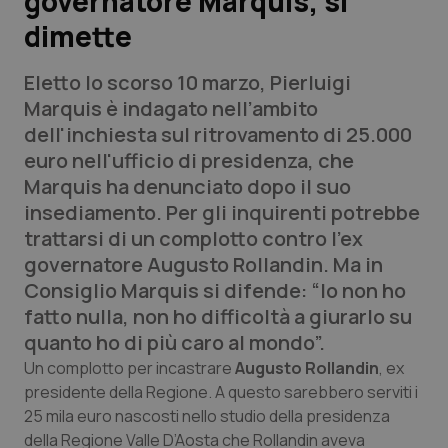
governatore Marquis, si
dimette
Scienza e Farmaci
Eletto lo scorso 10 marzo, Pierluigi
Studi e Analisi
Marquis è indagato nell’ambito
dell'inchiesta sul ritrovamento di 25.000
Lettere al direttore
euro nell'ufficio di presidenza, che
Marquis ha denunciato dopo il suo
Edizioni Regionali
insediamento. Per gli inquirenti potrebbe
trattarsi di un complotto contro l’ex
QS Pro
governatore Augusto Rollandin. Ma in
Consiglio Marquis si difende: “Io non ho
Professionisti Sanitari.AI
fatto nulla, non ho difficoltà a giurarlo su
quanto ho di più caro al mondo”.
Abruzzo
QS Pro Gold
Un complotto per incastrare
Augusto Rollandin
, ex
presidente della Regione. A questo sarebbero serviti i
QS Club
Newsletter
Basilicata
Artrite & artrosi
25 mila euro nascosti nello studio della presidenza
della Regione Valle D’Aosta che Rollandin aveva