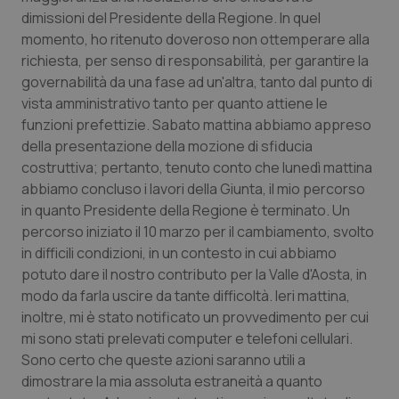
dimissioni del Presidente della Regione. In quel
Piemonte
HIV
momento, ho ritenuto doveroso non ottemperare alla
richiesta, per senso di responsabilità, per garantire la
Provincia Autonoma di Bolzano
Infezioni & Febbre
governabilità da una fase ad un'altra, tanto dal punto di
vista amministrativo tanto per quanto attiene le
Provincia Autonoma di Trento
Ipertensione & Scompenso
funzioni prefettizie. Sabato mattina abbiamo appreso
della presentazione della mozione di sfiducia
costruttiva; pertanto, tenuto conto che lunedì mattina
Puglia
Malattie rare
abbiamo concluso i lavori della Giunta, il mio percorso
in quanto Presidente della Regione è terminato. Un
Sardegna
Malattia di Crohn & Rettocolite Ulcerosa
percorso iniziato il 10 marzo per il cambiamento, svolto
in difficili condizioni, in un contesto in cui abbiamo
Sicilia
Neuroscienze & patologie neurodegenerative
potuto dare il nostro contributo per la Valle d'Aosta, in
modo da farla uscire da tante difficoltà. Ieri mattina,
Toscana
Obesità
inoltre, mi è stato notificato un provvedimento per cui
mi sono stati prelevati computer e telefoni cellulari.
Umbria
Oftalmologia
Sono certo che queste azioni saranno utili a
dimostrare la mia assoluta estraneità a quanto