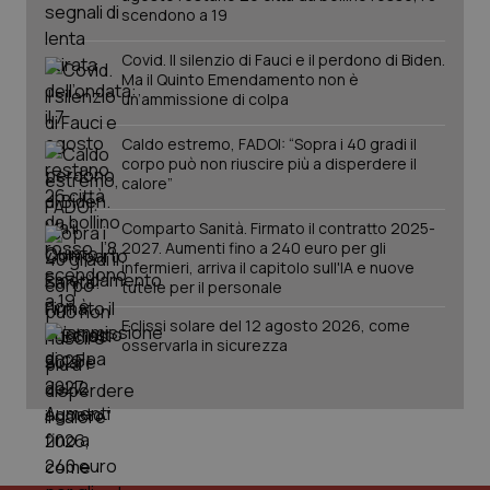
scendono a 19
Covid. Il silenzio di Fauci e il perdono di Biden.
Ma il Quinto Emendamento non è
un’ammissione di colpa
Caldo estremo, FADOI: “Sopra i 40 gradi il
corpo può non riuscire più a disperdere il
calore”
Comparto Sanità. Firmato il contratto 2025-
2027. Aumenti fino a 240 euro per gli
infermieri, arriva il capitolo sull'IA e nuove
tutele per il personale
PHPSESSID
Sessio
PHP.net
www.quotidianosanita.it
Eclissi solare del 12 agosto 2026, come
osservarla in sicurezza