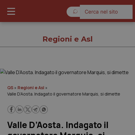
Venerdì 7 Agosto 2026
Regioni e Asl
Regioni e Asl
Cronache
QS
»
Regioni e Asl
»
Valle D’Aosta. Indagato il governatore Marquis, si dimette
Governo e Parlamento
Regioni e Asl
Valle D’Aosta. Indagato il
Lavoro e Professioni