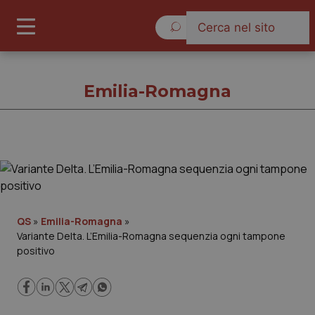
Domenica 9 Agosto 2026
Emilia-Romagna
Emilia-Romagna
Cronache
QS
»
Emilia-Romagna
»
Variante Delta. L’Emilia-Romagna sequenzia ogni tampone
Governo e Parlamento
positivo
Regioni e Asl
Lavoro e Professioni