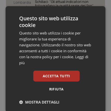
Valle D’Aosta
Oncodermatologia
Schillaci: “Gli attuali indicatori non
fotografano la qualità reale del Ssn”
Veneto
Oncoematologia
Questo sito web utilizza
Case di comunità. La sfida ora è
cookie
riempirle di professionisti e servizi. Il
Oncologia & Nutrizione
punto della Conferenza delle Regioni
Questo sito web utilizza i cookie per
migliorare la tua esperienza di
Psoriasi & pelle
navigazione. Utilizzando il nostro sito web
San Raffaele di Milano. Ispezioni e
criticità riscontrate, stop al
acconsenti a tutti i cookie in conformità
Quotidiano Cardiologia
laboratorio di Embriologia
con la nostra policy per i cookie.
Leggi di
più
Quotidiano Chirurgia
ACCETTA TUTTI
Quotidiano Oncologia
Ultime analisi e review da QS Pro
RIFIUTA
Quotidiano Pediatria
Gold
MOSTRA DETTAGLI
Rene & patologie urogenitali
Cloud sanitario: infrastrutture,
compliance, GDPR e Risk management