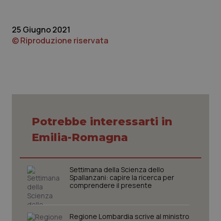
Piemonte
HIV
25 Giugno 2021
© Riproduzione riservata
Provincia Autonoma di Bolzano
Infezioni & Febbre
Provincia Autonoma di Trento
Ipertensione & Scompenso
Puglia
Malattie rare
Sardegna
Malattia di Crohn & Rettocolite Ulcerosa
Potrebbe interessarti in
Emilia-Romagna
Sicilia
Neuroscienze & patologie neurodegenerative
Settimana della Scienza dello
Toscana
Obesità
Spallanzani: capire la ricerca per
comprendere il presente
Umbria
Oftalmologia
Regione Lombardia scrive al ministro