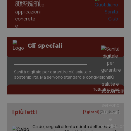
Gli speciali
CookieScriptConsent
5 mesi
CookieScript
settim
www.quotidianosanita.it
Sanità digitale per garantire più salute e
sostenibilità. Ma servono standard e condivisione
Tutti gli speciali
I più letti
[7 giorni]
[30 giorni]
Caldo, segnali di lenta ritirata dell'ondata: il 7
tracking-sites-ironfish-
www.quotidianosanita.it
4