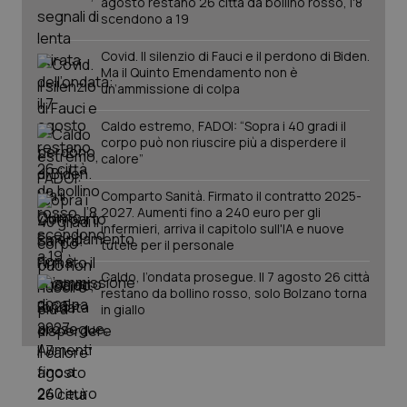
agosto restano 26 città da bollino rosso, l'8
tracking-enable
settim
2 gior
scendono a 19
Covid. Il silenzio di Fauci e il perdono di Biden.
Ma il Quinto Emendamento non è
un’ammissione di colpa
tracking-sites-ironfish-
www.quotidianosanita.it
4
session-id
settim
2 gior
Caldo estremo, FADOI: “Sopra i 40 gradi il
corpo può non riuscire più a disperdere il
calore”
_ga
1 anno
Comparto Sanità. Firmato il contratto 2025-
Google LLC
mes
.quotidianosanita.it
2027. Aumenti fino a 240 euro per gli
infermieri, arriva il capitolo sull'IA e nuove
tutele per il personale
Caldo, l’ondata prosegue. Il 7 agosto 26 città
restano da bollino rosso, solo Bolzano torna
in giallo