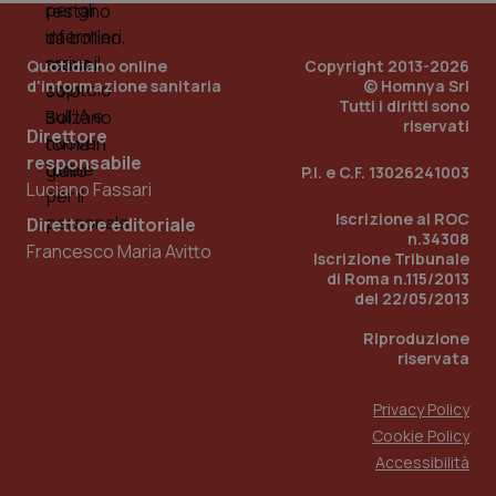
Quotidiano online
Copyright 2013-2026
d'informazione sanitaria
© Homnya Srl
Tutti i diritti sono
riservati
Direttore
responsabile
P.I. e C.F. 13026241003
Luciano Fassari
Iscrizione al ROC
Direttore editoriale
n.34308
Francesco Maria Avitto
Iscrizione Tribunale
di Roma n.115/2013
del 22/05/2013
PHPSESSID
Sessio
PHP.net
www.quotidianosanita.it
Riproduzione
riservata
Privacy Policy
Cookie Policy
Accessibilità