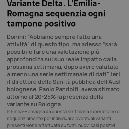
Variante Delta. L’Emilia-
Romagna sequenzia ogni
Scienza e Farmaci
tampone positivo
Studi e Analisi
Donini: “Abbiamo sempre fatto una
Lettere al direttore
attività” di questo tipo, ma adesso “sarà
possibile fare una valutazione più
Edizioni Regionali
approfondita sul suo reale impatto dalla
prossima settimana, dopo avere valutato
QS Pro
almeno una serie settimanale di dati”. Ieri
il direttore della Sanità pubblica dell’Ausl
Professionisti Sanitari.AI
bolognese, Paolo Pandolfi, aveva stimato
attorno al 20-25% la presenza della
Abruzzo
QS Pro Gold
variante su Bologna.
In Emilia-Romagna da questa settimana l’operazione di
QS Club
Newsletter
Basilicata
Artrite & artrosi
sequenziamento per individuare eventuali varianti
presenti viene effettuata su tutti i nuovi casi positivi