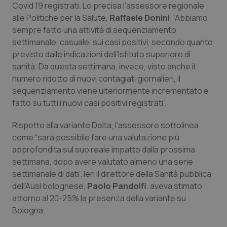
Covid 19 registrati. Lo precisa l’assessore regionale
Calabria
Asma & BPCO
alle Politiche per la Salute,
Raffaele Donini
. “Abbiamo
sempre fatto una attività di sequenziamento
Campania
Car-T
settimanale, casuale, sui casi positivi, secondo quanto
previsto dalle indicazioni dell’Istituto superiore di
Emilia-Romagna
Colesterolo & coronaropatie
sanità. Da questa settimana, invece, visto anche il
numero ridotto di nuovi contagiati giornalieri, il
Friuli Venezia Giulia
Dermatite Atopica
sequenziamento viene ulteriormente incrementato e
fatto su tutti i nuovi casi positivi registrati”.
Lazio
Diabete & glucometri
Rispetto alla variante Delta, l’assessore sottolinea
come “sarà possibile fare una valutazione più
Liguria
Disturbi dell’umore
approfondita sul suo reale impatto dalla prossima
settimana, dopo avere valutato almeno una serie
Lombardia
Dolore
settimanale di dati”. Ieri il direttore della Sanità pubblica
dell’Ausl bolognese,
Paolo Pandolfi
, aveva stimato
Marche
Donna & Salute
attorno al 20-25% la presenza della variante su
Bologna.
Molise
Epatiti