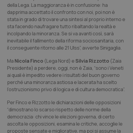
della Lega. La maggioranza è in confusione: ha
Piemonte
HIV
dapprima accettato il confronto con noi, poi non è
stata in grado di trovare una sintesi al proprio interno e
Provincia Autonoma di Bolzano
Infezioni & Febbre
sta facendo naufragare tutto ribaltando la realtà e
incolpando la minoranza. Se si va avanti così, sarà
inevitabile il fallimento della riforma sociosanitaria, con
Provincia Autonoma di Trento
Ipertensione & Scompenso
il conseguente ritorno alle 21 Ulss”, avverte Sinigaglia.
Puglia
Malattie rare
Ma
Nicola Finco
(Lega Nord) e
Silvia Rizzotto
(Zaia
Presidente) a perdere, oggi, non è Zaia, “sono i Veneti
Sardegna
Malattia di Crohn & Rettocolite Ulcerosa
ai quali è impedito vedere i risultati del buon governo
perché una minoranza astiosa e lacerata ha scelto
Sicilia
Neuroscienze & patologie neurodegenerative
l’ostruzionismo privo di logica e di cultura democratica”.
Per Finco e Rizzotto le dichiarazioni delle opposizioni
Toscana
Obesità
“dimostrano lo scarso rispetto delle norme della
democrazia: chi vince le elezioni governa, di certo
Umbria
Oftalmologia
ascolta le opposizioni, esamina le critiche, accoglie le
proposte sensate e migliorative, ma poi si assume la