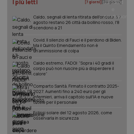
I più letti
[7 giorni]
[30 giorni]
Caldo, segnali di lenta ritirata dell'ondata: il 7
agosto restano 26 città da bollino rosso, l'8
scendono a 21
Covid. Il silenzio di Fauci e il perdono di Biden.
Ma il Quinto Emendamento non è
un’ammissione di colpa
Caldo estremo, FADOI: “Sopra i 40 gradi il
corpo può non riuscire più a disperdere il
calore”
Comparto Sanità. Firmato il contratto 2025-
2027. Aumenti fino a 240 euro per gli
PHPSESSID
Sessio
PHP.net
www.quotidianosanita.it
infermieri, arriva il capitolo sull'IA e nuove
tutele per il personale
Eclissi solare del 12 agosto 2026, come
osservarla in sicurezza