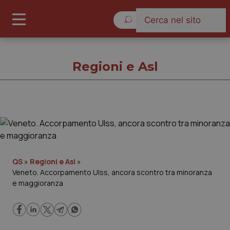
Venerdì 7 Agosto 2026
Regioni e Asl
Regioni e Asl
Cronache
QS
»
Regioni e Asl
»
Veneto. Accorpamento Ulss, ancora scontro tra minoranza
Governo e Parlamento
e maggioranza
Regioni e Asl
Lavoro e Professioni