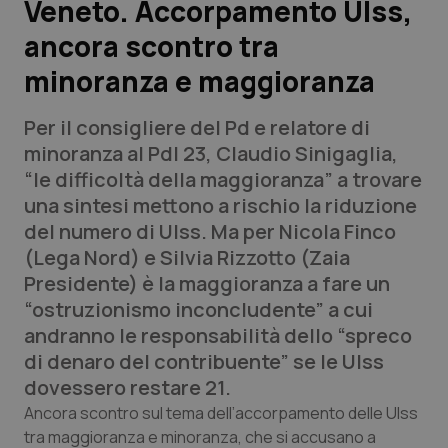
Veneto. Accorpamento Ulss,
ancora scontro tra
Scienza e Farmaci
minoranza e maggioranza
Studi e Analisi
Per il consigliere del Pd e relatore di
Lettere al direttore
minoranza al Pdl 23, Claudio Sinigaglia,
“le difficoltà della maggioranza” a trovare
Edizioni Regionali
una sintesi mettono a rischio la riduzione
del numero di Ulss. Ma per Nicola Finco
QS Pro
(Lega Nord) e Silvia Rizzotto (Zaia
Presidente) è la maggioranza a fare un
Professionisti Sanitari.AI
“ostruzionismo inconcludente” a cui
andranno le responsabilità dello “spreco
Abruzzo
QS Pro Gold
di denaro del contribuente” se le Ulss
dovessero restare 21.
QS Club
Newsletter
Basilicata
Artrite & artrosi
Ancora scontro sul tema dell’accorpamento delle Ulss
tra maggioranza e minoranza, che si accusano a