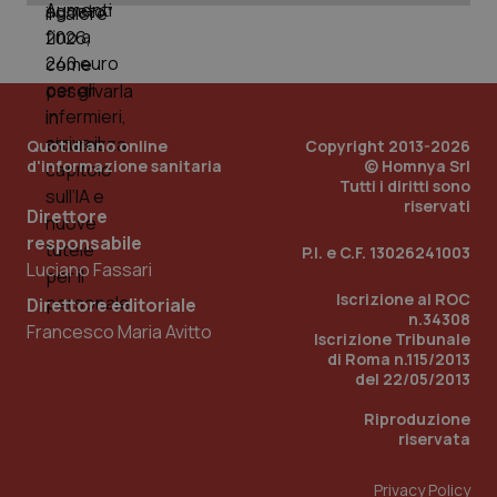
Quotidiano online
Copyright 2013-2026
d'informazione sanitaria
© Homnya Srl
Tutti i diritti sono
riservati
Direttore
responsabile
_ga_KM60CM4NPH
.quotidianosanita.it
1 anno
P.I. e C.F. 13026241003
mes
Luciano Fassari
Iscrizione al ROC
Direttore editoriale
n.34308
Francesco Maria Avitto
Iscrizione Tribunale
di Roma n.115/2013
del 22/05/2013
Riproduzione
riservata
Fornitore
/
Nome
Scadenza
Descrizion
Dominio
Privacy Policy
Nome
Fornitore
/
Dominio
Scadenza
Des