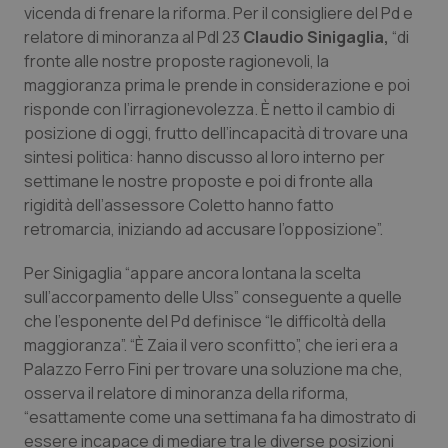
vicenda di frenare la riforma. Per il consigliere del Pd e
Calabria
Asma & BPCO
relatore di minoranza al Pdl 23
Claudio Sinigaglia,
“di
fronte alle nostre proposte ragionevoli, la
Campania
Car-T
maggioranza prima le prende in considerazione e poi
risponde con l’irragionevolezza. È netto il cambio di
Emilia-Romagna
Colesterolo & coronaropatie
posizione di oggi, frutto dell’incapacità di trovare una
sintesi politica: hanno discusso al loro interno per
Friuli Venezia Giulia
Dermatite Atopica
settimane le nostre proposte e poi di fronte alla
rigidità dell’assessore Coletto hanno fatto
Lazio
Diabete & glucometri
retromarcia, iniziando ad accusare l’opposizione”.
Per Sinigaglia “appare ancora lontana la scelta
Liguria
Disturbi dell’umore
sull’accorpamento delle Ulss” conseguente a quelle
che l’esponente del Pd definisce “le difficoltà della
Lombardia
Dolore
maggioranza”. “È Zaia il vero sconfitto”, che ieri era a
Palazzo Ferro Fini per trovare una soluzione ma che,
Marche
Donna & Salute
osserva il relatore di minoranza della riforma,
“esattamente come una settimana fa ha dimostrato di
Molise
Epatiti
essere incapace di mediare tra le diverse posizioni