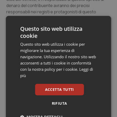
denaro del contribuente avranno dei precisi
Salute orale & impianti
responsabili nei registi e protagonisti di questo
ostruzionismo antidemocratico”.
Sangue & coagulazione
Questo sito web utilizza
Tiroide
cookie
09 Settembre 2016
© Riproduzione riservata
Questo sito web utilizza i cookie per
Tumore al seno
migliorare la tua esperienza di
navigazione. Utilizzando il nostro sito web
Tumore ovarico
acconsenti a tutti i cookie in conformità
con la nostra policy per i cookie.
Leggi di
Tumori del Polmone & Testa Collo
più
Potrebbe interessarti in
Tumori gastrointestinali
ACCETTA TUTTI
Regioni e Asl
Ulcera & Reflusso
RIFIUTA
Cresce la ricerca in Emilia-Romagna:
Vaccini
nel 2025 condotti 1.530 studi, il
MOSTRA DETTAGLI