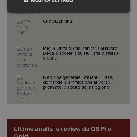
numero più alto degli ultimi cinque
anni
Necessari
Statistici
Marketing
Che pizza l’Inail…
Puglia. Unità di crisi sanitaria al lavoro,
Decaro accelera su 118, liste d’attesa
Necessari
Statistici
Marketing
e conti
I cookie necessari contribuiscono a rendere fruibile il
sito web abilitandone funzionalità di base quali la
Medicina generale. Stefani: “+20%
navigazione sulle pagine e l'accesso alle aree
domande di ammissione al Corso,
protette del sito. Il sito web non è in grado di
premiate le scelte della Regione”
funzionare correttamente senza questi cookie.
Nome
Fornitore
/
Dominio
Scaden
VISITOR_PRIVACY_METADATA
5 mesi
YouTube
settim
.youtube.com
Ultime analisi e review da QS Pro
Gold