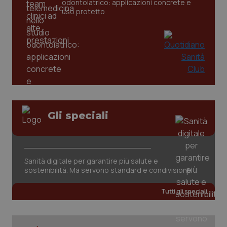
odontoiatrico: applicazioni concrete e
uso protetto
tracking-sites-ironfish-
www.quotidianosanita.it
4
tracking-enable
settim
2 gior
tracking-sites-ironfish-
www.quotidianosanita.it
4
session-id
settim
2 gior
Gli speciali
_ga
1 anno
Google LLC
mes
.quotidianosanita.it
Sanità digitale per garantire più salute e
sostenibilità. Ma servono standard e condivisione
Tutti gli speciali