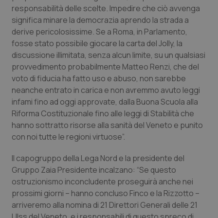
Valle D’Aosta
Oncodermatologia
responsabilità delle scelte. Impedire che ciò avvenga
significa minare la democrazia aprendo la strada a
Veneto
Oncoematologia
derive pericolosissime. Se a Roma, in Parlamento,
fosse stato possibile giocare la carta del Jolly, la
Oncologia & Nutrizione
discussione illimitata, senza alcun limite, su un qualsiasi
provvedimento probabilmente Matteo Renzi, che del
Psoriasi & pelle
voto di fiducia ha fatto uso e abuso, non sarebbe
neanche entrato in carica e non avremmo avuto leggi
infami fino ad oggi approvate, dalla Buona Scuola alla
Quotidiano Cardiologia
Riforma Costituzionale fino alle leggi di Stabilità che
hanno sottratto risorse alla sanità del Veneto e punito
Quotidiano Chirurgia
con noi tutte le regioni virtuose”.
Quotidiano Oncologia
Il capogruppo della Lega Nord e la presidente del
Gruppo Zaia Presidente incalzano: “Se questo
Quotidiano Pediatria
ostruzionismo inconcludente proseguirà anche nei
prossimi giorni – hanno concluso Finco e la Rizzotto –
Rene & patologie urogenitali
arriveremo alla nomina di 21 Direttori Generali delle 21
Ulss del Veneto, e i responsabili di questo spreco di