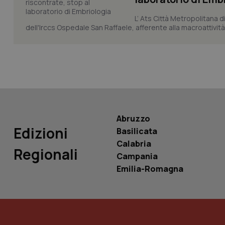
L’ Ats Città Metropolitana d
dell'Irccs Ospedale San Raffaele, afferente alla macroattività 
PHPSESSID
_ga_KM60CM4NPH
Abruzzo
Edizioni
Basilicata
Calabria
Regionali
Nome
Campania
Nome
VISITOR_INFO1_LIV
Emilia-Romagna
_ga_0VMQEQKQ1N
__Secure-YNID