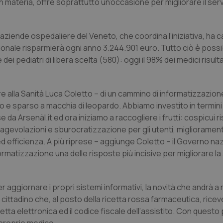
in materia, offre soprattutto un’occasione per migliorare il serv
 e aziende ospedaliere del Veneto, che coordina l’iniziativa, ha 
egionale risparmierà ogni anno 3.244.901 euro. Tutto ciò è possi
dei pediatri di libera scelta (580): oggi il 98% dei medici risult
re alla Sanità Luca Coletto – di un cammino di informatizzazione
tico e sparso a macchia di leopardo. Abbiamo investito in termin
a Arsenàl.it ed ora iniziamo a raccogliere i frutti: cospicui ri
 agevolazioni e sburocratizzazione per gli utenti, miglioramen
i ed efficienza. A più riprese – aggiunge Coletto – il Governo na
formatizzazione una delle risposte più incisive per migliorare la
aggiornare i propri sistemi informativi, la novità che andrà a r
cittadino che, al posto della ricetta rossa farmaceutica, ricev
ta elettronica ed il codice fiscale dell’assistito. Con questo