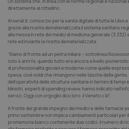
Un sistema che, in linea con le norme regionali e nazionali 
direttamente al cittadino.
Arsenàl.it, consorzio per la sanità digitale di tutte le Ulss
grazie alla ricetta dematerializzata il sistema sanitario r
alla messa in rete dei medici di medicina generale (3.332) e 
rete ed inviante la ricetta dematerializzata.
“Siamo di fronte ad un pietra miliare – sottolinea l’Assesso
solo 4 anni fa, quando tutto era ancora a livello pionieris
di professionalità giovani e moderne come quelle espresse d
spesa, cioè soldi che rimangono nelle tasche della gente,
dell’operatività delle strutture sanitarie in termini di temp
Ministri, esperti di spending review, hanno indicato nell’in
servizi. Oggi con orgoglio dico loro: il Veneto c’è!”.
A fronte del grande impegno dei medici e delle farmacie per 
primo settembre non implica cambiamenti particolari per il 
promemoria bianco contenente due codici: il numero di ricet