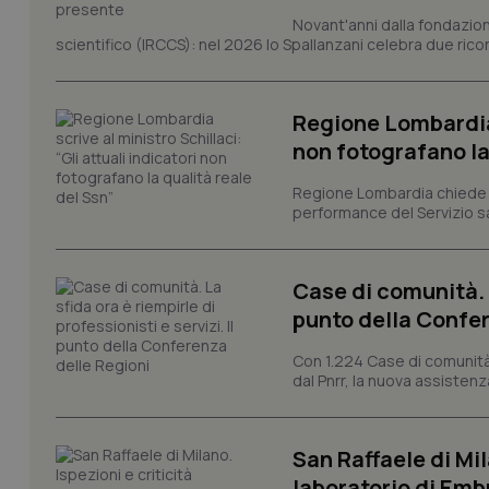
I cookie necessari con
Novant'anni dalla fondazion
e l'accesso alle aree 
scientifico (IRCCS): nel 2026 lo Spallanzani celebra due rico
Nome
VISITOR_PRIVACY_
Regione Lombardia s
non fotografano la
Regione Lombardia chiede al
performance del Servizio san
CookieScriptConse
Case di comunità. L
tracking-sites-ironf
punto della Confer
tracking-enable
Con 1.224 Case di comunità a
tracking-sites-ironf
dal Pnrr, la nuova assistenza
session-id
_ga
San Raffaele di Mil
laboratorio di Emb