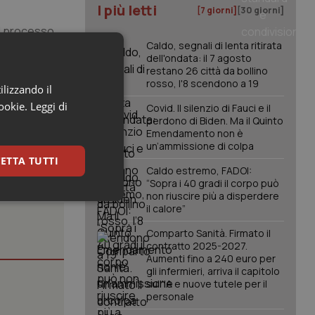
I più letti
[7 giorni]
[30 giorni]
Il processo
Caldo, segnali di lenta ritirata
à recarsi in
dell'ondata: il 7 agosto
di
restano 26 città da bollino
rosso, l'8 scendono a 19
ilizzando il
cookie.
Leggi di
Covid. Il silenzio di Fauci e il
perdono di Biden. Ma il Quinto
Emendamento non è
un’ammissione di colpa
ETTA TUTTI
Caldo estremo, FADOI:
“Sopra i 40 gradi il corpo può
non riuscire più a disperdere
keting
il calore”
Comparto Sanità. Firmato il
contratto 2025-2027.
Aumenti fino a 240 euro per
gli infermieri, arriva il capitolo
sull'IA e nuove tutele per il
personale