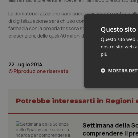
alla farmacia preferita e ricevere il farmaco prescritto dal
La dematerializzazione sarà successivamente estesa alle p
di digitalizzazione sarà chiuso completamente dal 2015 quan
farmacia con la propria tessera sanitaria per ricevere il f
Questo sito 
prescrizioni, delle quali 40 milioni di farmaceutiche e 20 mili
Questo sito web ut
nostro sito web ac
più
22 Luglio 2014
MOSTRA DET
© Riproduzione riservata
Neces
Potrebbe interessarti in Regioni 
Settimana della Sc
comprendere il pr