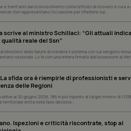
tribuiscono a rendere fruibile il sito web abilitandone funzionalità di base quali la nav
e e trent'anni dal riconoscimento come Istituto di ricovero e cura a 
protette del sito. Il sito web non è in grado di funzionare correttamente senza questi coo
rrenze che rappresentano l'occasione per riflettere sul...
Fornitore
/
Dominio
Scadenza
Descrizione
METADATA
5 mesi 4
Questo cookie viene utilizzato p
YouTube
crive al ministro Schillaci: “Gli attuali indica
settimane
scelte di consenso e privacy dell'
.youtube.com
interazione con il sito. Registra i
 qualità reale del Ssn”
del visitatore riguardo a varie pol
impostazioni sulla privacy, garan
preferenze siano onorate nelle se
 Ministero della Salute di rivedere il sistema con cui vengono misur
itario nazionale. Lo fa con una lettera firmata dall'assessore al Welf
nt
5 mesi 3
Questo cookie viene utilizzato da
CookieScript
settimane
Script.com per ricordare le pref
www.quotidianosanita.it
sui cookie dei visitatori. È neces
dei cookie di Cookie-Script.com 
correttamente.
a sfida ora è riempirle di professionisti e serviz
ish-
www.quotidianosanita.it
4
Questo cookie è impostato dall'a
enza delle Regioni
settimane
abilitare il sistema di tracking a
2 giorni
ttive al 30 giugno 2026, 186 in più rispetto al target minimo di 1.038
ish-
www.quotidianosanita.it
4
Questo cookie è impostato dall'a
 territoriale entra nella fase decisiva:...
settimane
assegnare un identificatore generi
2 giorni
1 anno 1
Questo nome di cookie è associa
Google LLC
mese
Universal Analytics, che è un a
.quotidianosanita.it
ano. Ispezioni e criticità riscontrate, stop al
significativo del servizio di ana
utilizzato da Google. Questo cook
riologia
per distinguere utenti unici as