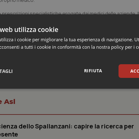
 proprio medico.
rescrizioni specialistiche erogate dai medici delle aziende. 
do la ricetta rossa scomparirà del tutto e al cittadino baster
armaco prescritto. In Veneto vengono prodotte circa 60 milioni 
web utilizza cookie
oni di specialistiche.
ilizza i cookie per migliorare la tua esperienza di navigazione. Ut
consenti a tutti i cookie in conformità con la nostra policy per i 
RIFIUTA
TAGLI
ACC
sari
Statistici
Mar
e Asl
ienza dello Spallanzani: capire la ricerca per
esente
Necessari
Statistici
Marketing