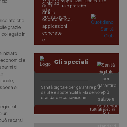
izio
applicazioni concrete e
uso protetto
calcolato che
bile grazie
a collegato in
 iniziato
i economici e
Gli speciali
sparmi di
to
zionale,
 spesa e i
Sanità digitale per garantire più
salute e sostenibilità. Ma servono
standard e condivisione
egìme il
Tutti gli speciali
e un
 può recarsi