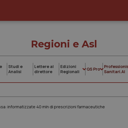
Regioni e Asl
e
Studi e
Lettere al
Edizioni
Professionis
QS Pro
Analisi
direttore
Regionali
Sanitari.AI
ossa: informatizzate 40 mln di prescrizioni farmaceutiche