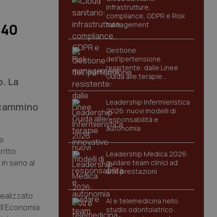
infrastrutture,
compliance, GDPR e Risk
management
 40
Gestione
dell'Ipertensione
resistente: dalle Linee
Guida alle terapie
. La
innovative
Leadership Infermieristica
n cammino
2026: nuovi modelli di
responsabilità e
autonomia
le
ritto.
Leadership Medica 2026:
 in seno al
guidare team clinici ad
alte prestazioni
realizzato
AI e telemedicina nello
ll’Economia.
studio odontoiatrico: